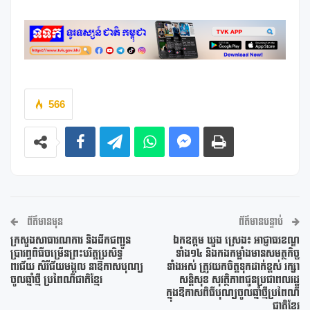
566
ព័ត៌មានមុន
ព័ត៌មានបន្ទាប់
ក្រសួងសាធារណការ និងដឹកជញ្ជូន
ឯកឧត្តម ឃួង ស្រេង៖ អាជ្ញាធរខណ្ឌ
ប្រារព្ធពិធីចម្រើនព្រះបរិត្តប្រសិទ្ធ
ទាំង១៤ និងកងកម្លាំងមានសមត្ថកិច្ច
ពរជ័យ សិរីជ័យមង្គល នាឱកាសបុណ្យ
ទាំងអស់ ត្រូវយកចិត្តទុកដាក់ខ្ពស់ រក្សា
ចូលឆ្នាំថ្មី ប្រពៃណីជាតិខ្មែរ
សន្តិសុខ សុវត្ថិភាពជូនប្រជាពលរដ្ឋ
ក្នុងឱកាសពិធីបុណ្យចូលឆ្នាំថ្មីប្រពៃណី
ជាតិខ្មែរ