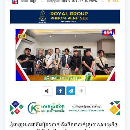
ចេញផ្សាយ
ថ្ងៃទី 7 ខែ មេសា ឆ្នាំ 2026
566
ដោយ
វិចិត្រ
ភ្នំពេញ៖ជនជាតិជប៉ុន៥នាក់ និងចិន៣នាក់ត្រូវបានសមត្ថកិច្ច