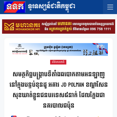
ព័ត៌មានជាតិ
សមត្ថកិច្ចបង្ក្រាបទីតាំងឆបោកតាមអនឡាញ
នៅក្នុងបន្ទប់ខុនដូ អគារ JD Polman ខណ្ឌសែន
សុខឃាត់ខ្លួនជនបរទេស៨នាក់ ដែលក្លែងជា
នគរបាលជប៉ុន