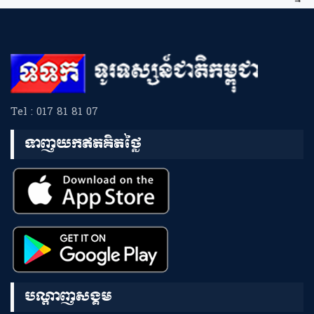
Tel : 017 81 81 07
ទាញយកឥតគិតថ្លៃ
បណ្តាញសង្គម