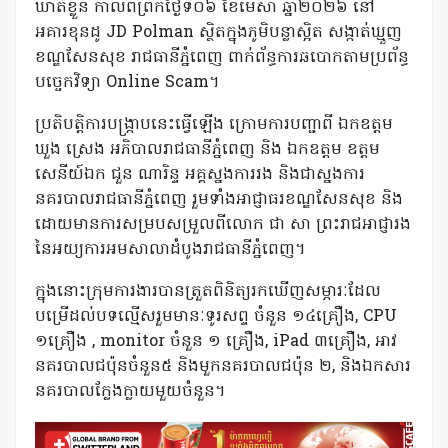
ឃាត់ខ្លួន កាលពីព្រឹកថ្ងៃទី០៦ ខែមេសា ឆ្នាំ២០២៦ នៅ
អគារខុនដូ JD Polman ស្ថិតក្នុងភូមិបន្លាស្អិត សង្កាត់ឃ្មួញ
ខណ្ឌសែនសុខ រាជធានីភ្នំពេញ ពាក់ព័ន្ធការឆបោកតាមប្រព័ន្ធ
បច្ចេកវិទ្យា Online Scam។
ប្រតិបត្តិការបង្ក្រាបនេះធ្វើឡើង ក្រោមការបញ្ជាពី ឯកឧត្តម
ឃួង ស្រេង អភិបាលរាជធានីភ្នំពេញ និង ឯកឧត្តម ឧត្តម
សេនីយ៍ឯក ជួន ណារិន្ទ អគ្គស្នងការរង និងជាស្នងការ
នគរបាលរាជធានីភ្នំពេញ រួមទាំងអាជ្ញាធរខណ្ឌសែនសុខ និង
ដោយមានការសម្របសម្រួលពីលោក ជា សា ព្រះរាជអាជ្ញារង
នៃអយ្យការអមសាលាដំបូងរាជធានីភ្នំពេញ។
ក្នុងនោះក្រុមការងារបានត្រួតពិនិត្យរកឃើញសម្ភារៈដែល
បម្រើដល់បទល្មើសរួមមានៈទូរសព្ទ ចំនួន ១៤គ្រឿង, CPU
១គ្រឿង , monitor ចំនួន ១ គ្រឿង, iPad ៣គ្រឿង, អាវ
នគរបាលជប៉ុនចំនួន៥ និងមួកនគរបាលជប៉ុន ២, និងឯកសារ
នគរបាលក្លែងក្លាយមួយចំនួន។