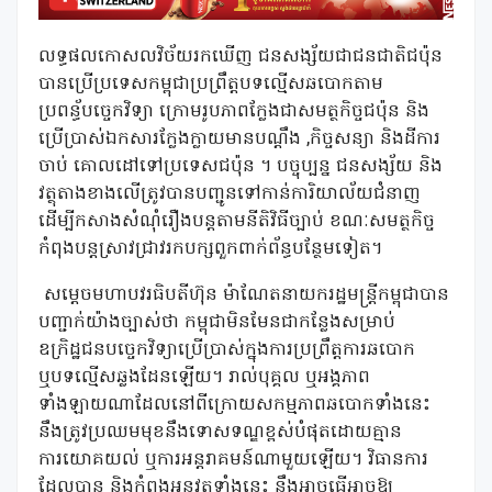
លទ្ធផលកោសលវិច័យរកឃើញ ជនសង្ស័យជាជនជាតិជប៉ុន
បានប្រើប្រទេសកម្ពុជាប្រព្រឹត្តបទល្មើសឆបោកតាម
ប្រពន្ធ័បច្ចេកវិទ្យា ក្រោមរូបភាពក្លែងជាសមត្ថកិច្ចជប៉ុន និង
ប្រើប្រាស់ឯកសារក្លែងក្លាយមានបណ្តឹង ,កិច្ចសន្យា និងដីការ
ចាប់ គោលដៅទៅប្រទេសជប៉ុន ។ បច្ចុប្បន្ន ជនសង្ស័យ និង
វត្ថុតាងខាងលើត្រូវបានបញ្ជូនទៅកាន់ការិយាល័យជំនាញ
ដើម្បីកសាងសំណុំរឿងបន្តតាមនីតិវិធីច្បាប់ ខណៈសមត្ថកិច្ច
កំពុងបន្តស្រាវជ្រាវរកបក្សពួកពាក់ព័ន្ធបន្ថែមទៀត។
‎ សម្តេចមហាបវរធិបតីហ៊ុន ម៉ាណែតនាយករដ្ឋមន្ត្រីកម្ពុជាបាន
បញ្ជាក់យ៉ាងច្បាស់ថា កម្ពុជាមិនមែនជាកន្លែងសម្រាប់
ឧក្រិដ្ឋជនបច្ចេកវិទ្យាប្រើប្រាស់ក្នុងការប្រព្រឹត្តការឆបោក
ឬបទល្មើសឆ្លងដែនឡើយ។ រាល់បុគ្គល ឬអង្គភាព
ទាំងឡាយណាដែលនៅពីក្រោយសកម្មភាពឆបោកទាំងនេះ
នឹងត្រូវប្រឈមមុខនឹងទោសទណ្ឌខ្ពស់បំផុតដោយគ្មាន
ការយោគយល់ ឬការអន្តរាគមន៍ណាមួយឡើយ។ វិធានការ
ដែលបាន និងកំពុងអនុវត្តទាំងនេះ នឹងអាចធ្វើអាចឱ្យ