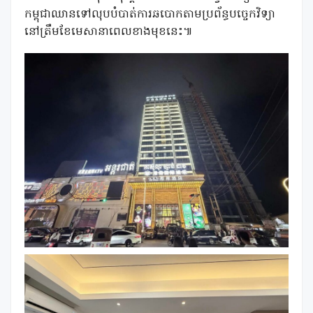
កម្ពុជាឈានទៅលុបបំបាត់ការឆបោកតាមប្រព័ន្ធបច្ចេកវិទ្យា
នៅត្រឹមខែមេសានាពេលខាងមុខនេះ៕