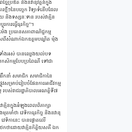
ៃប្រឌិត និងនវានុវត្តន៍ក្នុង
រថ្មីៗនៃបច្ចេក វិទ្យាទំនើបដែល
ិស័យ និងទស្សនៈទាន របស់វាគ្មិន
រការធ្វើធុរកិច្ច”។
 ម៉េង ប្រធានសភាពាណិជ្ជកម្ម
តិយសពីសំណាក់ឯកឧត្តមបណ្ឌិត ម៉ុង
លរួមទាំងអស់ បានឈ្វេងយល់បទ
លាយកសិកម្មបែបប្រពៃណី ទៅជា
នាក់ដឹកនាំ សមាជិក សមាជិកានៃ
្លូវសម្រាប់រៀបចំផែនការអាជីវកម្ម
 របស់រាជរដ្ឋាភិបាលអណត្តិទី៧
្មិនក្នុងអំឡុងពេលពិភាក្សា
ុតមាំថា វេទិកាធុរកិច្ច និងនវានុ
វេទិកានេះ បានផ្តោតលើ
ាថកថាដោយវាគ្មិនកិត្តិយសគឺ ឯក