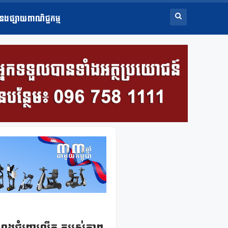
ំនងផ្សាយពាណិជ្ជកម្ម