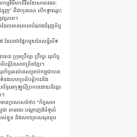
រួលកម្មវិធីមកពីវិស័យសាធារណៈ
ខជំនួញ” គឺជាកូនសោ បើកទ្វារឆ្ពោះ
ុវត្តភាព។
គ្នាដែលមានគោលបំណងជំរុញកិច្ច
០២៥ ដែលជាផ្នែកមួយនៃសន្និសីទ
ក្រុមប្រឹក្សា ប្រឹក្សា ធុរកិច្ច
តិបត្តិនៃសហគ្រិនខ្មែរ។
ធុរកិច្ចអាស៊ានសម្រាប់កម្ពុជាបាន
់ទំនងសហប្រតិបត្តិការនិង
រព័ន្ធអេកូឡូស៊ីប្រកបដោយនិរន្តរ
ា។
បានមានប្រសាសន៍ថា៖ “កិច្ចសហ
្ពុជា តាមរយៈបណ្តាញដ៏ធំទូលំ
បស់ខ្លួន និងសហគ្រាសធុនតូច