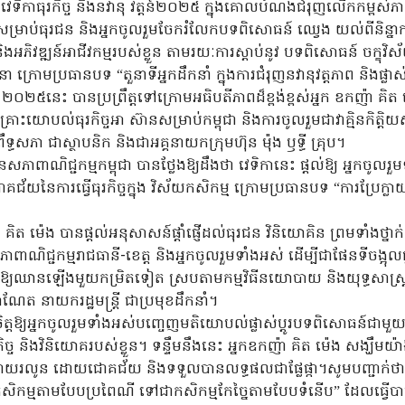
េទិកាធុរកិច្ច និងនវានុ វត្តន៍២០២៥ ក្នុងគោលបំណងជំរុញលើកកម្ពស់ភាពច្ន
ាសម្រាប់ធុរជន និងអ្នកចូលរួមចែករំលែកបទពិសោធន៍ ឈ្វេង យល់ពីនិន្នាកា
រ និងអភិវឌ្ឍន៍អាជីវកម្មរបស់ខ្លួន តាមរយៈការស្តាប់នូវ បទពិសោធន៍ ចក្ខុវ
រោមប្រធានបទ “តួនាទីអ្នកដឹកនាំ ក្នុងការជំរុញនវានុវត្តភាព និងផ្លាស់ប្តូ
ត្ត ២០២៥នេះ បានប្រព្រឹត្តទៅក្រោមអធិបតីភាពដ៏ខ្ពង់ខ្ពស់អ្នក ឧកញ៉ា គិត
ាពិគ្រោះយោបល់ធុរកិច្ចអា ស៊ានសម្រាប់កម្ពុជា និងការចូលរួមជាវាគ្មិនកិត្
ឹទ្ធសភា ជាស្ថាបនិក និងជាអគ្គនាយកក្រុមហ៊ុន ម៉ុង ឫទ្ធី គ្រុប។
នសភាពាណិជ្ជកម្មកម្ពុជា បានថ្លែងឱ្យដឹងថា វេទិកានេះ ផ្តល់ឱ្យ អ្នកចូ
ជ័យនៃការធ្វើធុរកិច្ចក្នុង វិស័យកសិកម្ម ក្រោមប្រធានបទ “ការប្រែក្
៉ា គិត ម៉េង បានផ្តល់អនុសាសន៍ផ្តាំផ្ញើដល់ធុរជន វិនិយោគិន ព្រមទាំងថ្
ាពាណិជ្ជកម្មរាជធានី-ខេត្ត និងអ្នកចូលរួមទាំងអស់ ដើម្បីជាផែនទីចង្អុលផ
ាតិឱ្យឈានឡើងមួយកម្រិតទៀត ស្របតាមកម្មវិធីនយោបាយ និងយុទ្ធសាស្រ្ត
ណែត នាយករដ្ឋមន្ត្រី ជាប្រមុខដឹកនាំ។
្តឱ្យអ្នកចូលរួមទាំងអស់បញ្ចេញមតិយោបល់ផ្លាស់ប្តូរបទពិសោធន៍ជាមួយវាគ
្ច និងវិនិយោគរបស់ខ្លួន។ ទន្ទឹមនឹងនេះ អ្នកឧកញ៉ា គិត ម៉េង សង្ឃឹមយ៉ាងម
យរលូន ដោយជោគជ័យ និងទទួលបានលទ្ធផលជាផ្លែផ្កា។សូមបញ្ជាក់ថា 
ធ្វើកសិកម្មតាមបែបប្រពៃណី ទៅជាកសិកម្មកែច្នៃតាមបែបទំនើប” ដែលធ្វើប