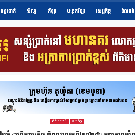
អន្តរជាតិ
សិល្ប​:
កីឡា
បច្ចេកវិទ្យា
សេដ្ឋកិច្ច
ទំនាក់ទ
ព័ត៌មានជាតិ
សេដ្ឋកិច្ច