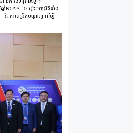
ជា និង សហគ្រិនខ្មែរ។
នាំ២០២២ មកម្ល៉េះ។កម្មវិធីទាំង
និងការពង្រីកបណ្តាញ ដើម្បី