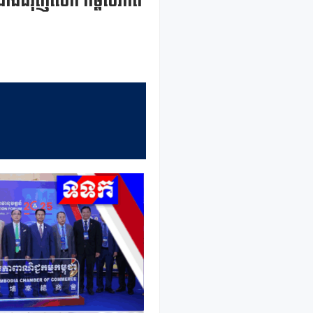
លបំណងជំរុញលើក កម្ពស់ភាព