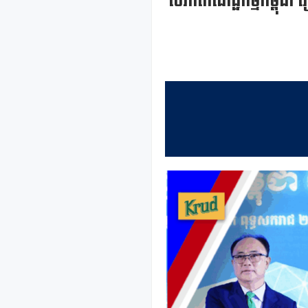
សភាពាណិជ្ជកម្មកម្ពុជា 