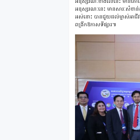
អនុស្សរណៈខាងលើនេះ មានគោលបំណង
អនុស្សរណៈនេះ មានសារៈសំខាន់ក្នុ
អស់នោះ បានជួយដល់ម្ចាស់អាជីវក
ពង្រីកឱកាសទីផ្សារ៕