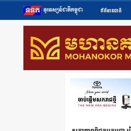
ព័ត៌មានជាតិ