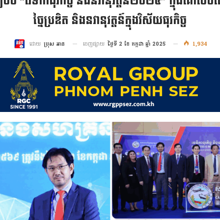
រៀបចំ “វេទិកាធុរកិច្ច និងនវានុវត្តន៍២០២៥” ក្នុងគោ
ច្នៃប្រឌិត និងនវានុវត្តន៍ក្នុងវិស័យធុរកិច្ច
ចេញផ្សាយ
ថ្ងៃទី 2 ខែ កក្កដា ឆ្នាំ 2025
1,934
ដោយ
ប្រុស អាន