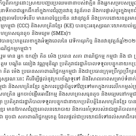
និងកិច្ចពិភាក្សាដោះស្រាយបញ្ហារប្រឈមនានាបស់វាគ្មិន និងអ្នកសម្របសម្
ីភាពជាអ្នកដឹកនាំក្នុងការជំរុញនវានុ វត្តន៍ភាព និងការផ្លាស់ប្តូរក្នុងមុ
ួញតាមបែបទំនើប មានភាពច្នៃប្រឌិត នវានុវត្តន៍ និងប្រកបដោយឧត្តរមាន
ម្មកម្ពុជា (CCC) និងសហគ្រិនខ្មែរ (KE) បានចុះអនុស្សរណៈយោគយល់
សហគ្រាសធុនតូច និងមធ្យម (SMEs)។
ានចុះហត្ថលេខាក្នុងអំឡុងពេលនៃ វេទិកាធុរកិច្ច និងនវានុវត្តន៍ឆ្នាំ២
ជ្ជកម្មកម្ពុជា។
មាន អ្នក ឧកញ៉ា គិត ម៉េង ប្រធាន សភា ពាណិជ្ជកម្ម កម្ពុជា និង ជា ប្រធាន 
ត្តម បណ្ឌិត ឈៀង វណ្ណមុនិណ្ឌ ប្រតិភូរាជរដ្ឋាភិបាលទទួលបន្ទុកនាយកប្រ
ិត ម៉េង ប្រធានសភាពាណិជ្ជកម្មកម្ពុជា និងជាប្រធានក្រុមប្រឹក្សាប្រឹក្សា
្សរណៈនេះ គឺដើម្បីផ្តល់នូវក្របខ័ណ្ឌទូទៅ និងវិសាលភាពសម្រាប់ទំនាក
ជា និងសហគ្រិនខ្មែរ ក្នុងការប្តេជ្ញាចិត្តទៅវិញទៅមកក្នុងការលើកកម្ពស់ប្
្រិន អ្នកចាប់ផ្តើមអាជីវកម្ម និងសហគ្រាសធុនតូច និងមធ្យមនៅកម្ពុជ
 ប្រតិភូរាជរដ្ឋាភិបាលទទួលបន្ទុកជានាយកប្រតិបត្តិនៃសហគ្រិនខ្មែរ 
ិនខ្មែរ មានឱកាសជំរុញគោលនយោបាយ និងការគាំទ្ររបស់រាជរដ្ឋាភិបាលកម
ុជា ដូចជា សភាពាណិជ្ជកម្មខេត្ត ដែលផ្តល់ជាប្រយោជន៍ទៅដល់សមាជិករ