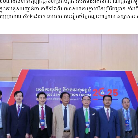
សំខាន់ជំរុញកិច្ចសហប្រតិបត្តិការដ៏រឹងមាំរវាងសភាពាណិជ្ចកម្មកម្ពុ
ងការគូសបញ្ជាក់ថា ភាគីទាំងពីរ បានសហការគ្នាលើកម្មវិធីផ្សេងៗ តាំងពីឆ្
ម្មប្រមាណ៤៦២៩នាក់ តាមរយៈការរៀបចំវគ្គបណ្តុះបណ្តាល សិក្ខាសាលា 