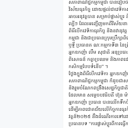
សភាពាណិជ្ជកម្មកម្ពុជា បានរៀបចំវ
វិស័យធុរកិច្ច ដោយផ្តល់ជាវេទិក
អាចអនុវត្តបាន សម្រាប់ផ្លាស់ប្តូ
ល្បីៗ ដែលអញ្ជើញមកពីវិស័យនានា ក្
ពិធីបើកវេទិកាធុរកិច្ច និងនវានុវ
កម្ពុជា និងជាប្រធានក្រុមប្រឹក្ស
ឫទ្ធី ប្រធានគ ណៈកម្មកាទី៣ នៃព្រ
អ្នកឧកញ៉ា លឹម សុជាតិ អនុប្រធា
ពិសោធន៍ កត្តាប្រឈម និងភាពជោគ
កសិកម្មបែបទំនើប” ។
ថ្លែងក្នុងពិធីបើកវេទិកា អ្នកឧកញ
សភាពាណិជ្ជកម្មកម្ពុជា ក៏ដូចជាសភ
និងរួមចំណែកពង្រឹងសេដ្ឋកិច្ចជ
ដែលមាន សម្តេចបវធិបតី ហ៊ុន ម៉ា
អ្នកឧកញ៉ា ប្រធាន បានលើកទឹកចិត
ដើម្បីភាពជោគជ័យលើកិច្ចការធុរកិច
វត្តន៍២០២៥ នឹងដំណើរការទៅដោ
ប្រធានបទ “ការផ្លាស់ប្តូរពីការ