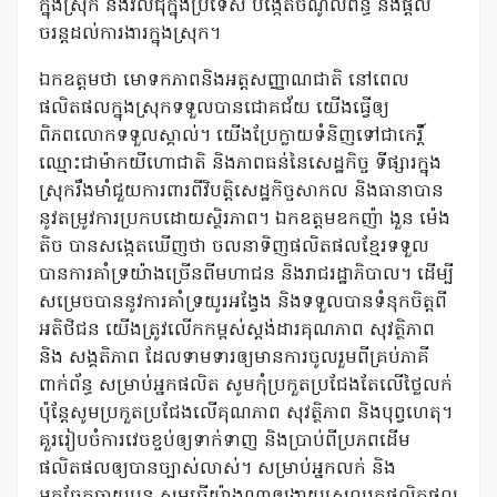
ក្នុងស្រុក នឹងវិលជុំក្នុងប្រទេស បង្កើតចំណូលពន្ធ និងផ្តល់
ចរន្តដល់ការងារក្នុងស្រុក។
ឯកឧត្តមថា មោទកភាពនិងអត្តសញ្ញាណជាតិ នៅពេល
ផលិតផលក្នុងស្រុកទទួលបានជោគជ័យ យើងធ្វើឲ្យ
ពិភពលោកទទួលស្គាល់។ យើងប្រែក្លាយទំនិញទៅជាកេរ្តិ៍
ឈ្មោះជាម៉ាកយីហោជាតិ និងភាពធន់នៃសេដ្ឋកិច្ច ទីផ្សារក្នុង
ស្រុករឹងមាំជួយការពារពីវិបត្តិសេដ្ឋកិច្ចសាកល និងធានាបាន
នូវតម្រូវការប្រកបដោយស្ថិរភាព។ ឯកឧត្តមឧកញ៉ា ងួន ម៉េង
តិច បានសង្កេតឃើញថា ចលនាទិញផលិតផលខ្មែរទទួល
បានការគាំទ្រយ៉ាងច្រើនពីមហាជន និងរាជរដ្ឋាភិបាល។ ដើម្បី
សម្រេចបាននូវការគាំទ្រយូរអង្វែង និងទទួលបានទំនុកចិត្តពី
អតិថិជន យើងត្រូវលើកកម្ពស់ស្តង់ដារគុណភាព សុវត្ថិភាព
និង សង្គតិភាព ដែលទាមទារឲ្យមានការចូលរួមពីគ្រប់ភាគី
ពាក់ព័ន្ធ សម្រាប់អ្នកផលិត សូមកុំប្រកួតប្រជែងតែលើថ្លៃលក់
ប៉ុន្តែសូមប្រកួតប្រជែងលើគុណភាព សុវត្ថិភាព និងបុព្វហេតុ។
គួររៀបចំការវេចខ្ចប់ឲ្យទាក់ទាញ និងប្រាប់ពីប្រភពដើម
ផលិតផលឲ្យបានច្បាស់លាស់។ សម្រាប់អ្នកលក់ និង