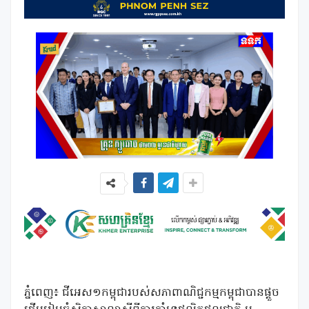
ភ្នំពេញ៖ ជីអេស១កម្ពុជារបស់សភាពាណិជ្ជកម្មកម្ពុជាបានផ្តួច