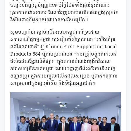
ចន្លោះហិរញ្ញវត្ថុប៉ុណ្ណោះទេ ប៉ុន្តែថែមទាំងផ្តល់នូវដំណោះ
ស្រាយសេវាធនាគារ ដែលជំរុញអោយផលិតផលក្នុងស្រុកនៃ
វិស័យពាណិជ្ជកម្មកម្ពុជាមានការរីកចម្រើន។
សូមបញ្ជាក់ថា ស្ថាប័នជីអេស១កម្ពុជា គាំទ្រដោយ
សភាពាណិជ្ជកម្មកម្ពុជា បានរៀបចំសិក្ខាសាលា “យើងគាំទ្រ
ផលិតផលជាតិ” ឬ Khmer First: Supporting Local
Products 884 ក្រោមប្រធានបទ “ការត្រៀមខ្លួនដាក់លក់
ផលិតផលខ្មែរលើទីផ្សារ” ក្នុងគោលបំណងពង្រីកវិសាល
ភាពសហគ្រិនភាពកម្ពុជា ដោយបង្ហាញពីដំណើរការនិងលក្ខ
ខណ្ឌតម្រូវ ក្នុងការបញ្ជូលផលិតផលសម្រេច ឬពាក់កណ្តាល
សម្រេចទៅក្នុងផ្សារទំនើប និងទីផ្សារអន្តរជាតិ៕