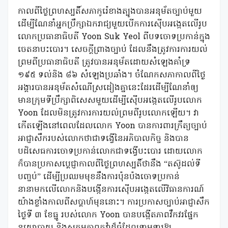
កាលពីថ្ងៃព្រហស្បតិ៍សភាកូរ៉េខាងត្បូងបានអនុម័តច្បាប់មួយ
ដើម្បីណែនាំអ្នកប្រឹក្សាឯករាជ្យមួយបើកការស៊ើបអង្កេតលើរូប
លោកប្រធានាធិបតី Yoon Suk Yeol ពីបទចោទប្រកាន់ក្នុង
ចេតនាបះបោរ។ សេចក្តីព្រាងច្បាប់ ដែលនឹងត្រូវការការយល់
ព្រមពីប្រធានាធិបតី ត្រូវបានអនុម័តដោយសំឡេងគាំទ្រ
១៩៥ ទល់និង ៨៦ សំឡេងប្រឆាំង។ ចំណែកសភាកាលពីថ្ងៃ
អង្គារបានអនុម័តសំណើស្រដៀងគ្នានេះដែរដើម្បីណែនាំឲ្យ
មានក្រុមទីប្រឹក្សាពិសេសមួយដើម្បីស៊ើបអង្កេតលើរូបលោក
Yoon ដែលមិនត្រូវការការយល់ព្រមពីរូបលោកឡើយ។ វា
កើតឡើងនៅពេលដែលលោក Yoon បានការពារក្រឹត្យច្បាប់
អាជ្ញាសឹករបស់លោកថាជាទង្វើនៃអភិបាលកិច្ច និងបាន
បដិសេធការចោទប្រកាន់លោកជាទង្វើបះបោរ ដោយលោក
ក៏បានប្រកាសប្តេជ្ញាកាលពីថ្ងៃព្រហស្បតិ៍ថានឹង “តស៊ូដល់ទី
បញ្ចប់” ដើម្បីប្រឈមមុខនឹងការប៉ុនប៉ងចោទប្រកាន់
នានាមកលើលោកនិងបង្កើនការស៊ើបអង្កេតលើវិធានការណ៍
យ៉ាងខ្លាំងកាលពីសប្តាហ៍មុននោះ។ ការប្រកាសច្បាប់អាជ្ញាសឹក
ថ្ងៃទី ៣ ខែធ្នូ របស់លោក Yoon បានបង្កើតភាពវឹកវរផ្នែក