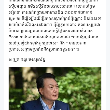
គឺជាសកម្មភាពនៃអភិបាលកិច្ច ដែលមិនអាចជាកម្មវត្ថុនៃការ
ស៊ើបអង្កេត វាមិនស្មើនឹងចលនាបះបោរទេ។ លោកបន្ថែម
ទៀតថា ការដាក់ពង្រាយទាហានជិត ៣០០នាក់ទៅកាន់
រដ្ឋសភា គឺធ្វើឡើងដើម្បីរក្សាសណ្ដាប់ធ្នាប់ប៉ុណ្ណោះ មិនមែនទៅ
វាយបំបាក់ជើងពួកគេឯណា។ ប៉ុន្តែភ្លាមៗនោះ គណបក្សប្រជា
ធិបតេយ្យបានច្រានចោលសេចក្តីថ្លែងការណ៍របស់លោក
Yoon យ៉ាងឆាប់រហ័សនិងបន្តចោទថាជា “ការបង្ហាញនៃការ
យល់ច្រឡំយ៉ាងខ្លាំងក្នុងប្រទេស” និង ” មានចេតនា
ប្រកាសសង្រ្គាមប្រឆាំងនឹងប្រជាជនខ្លួនឯង” ៕
សម្រួលអត្ថបទ៖សុផារិន្ទ