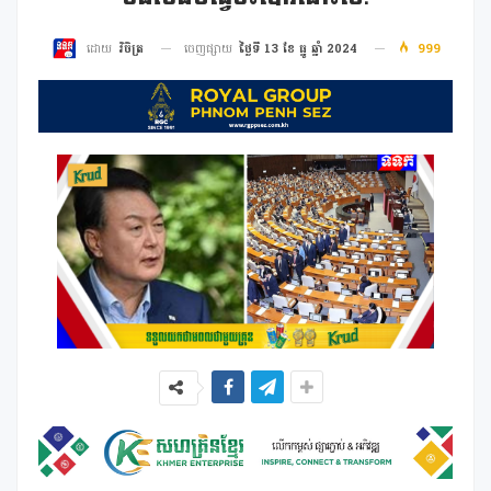
ចេញផ្សាយ
ថ្ងៃទី 13 ខែ ធ្នូ ឆ្នាំ 2024
999
ដោយ
វិចិត្រ