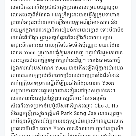
នយោបាយ និងសកម្មភាពតវ៉ាដ៏ធំដែលទាមទារឱ្យ
សមាជិកសភានិងប្រជាជនក្នុងប្រទេសសម្រេចបណ្តេញរូប
លោកចេញពីតំណែង។ អនុក្រឹត្យនេះបានធ្វើឱ្យក្រុមទាហាន
ប្រដាប់អាវុធរាប់រយនាក់ឡើងមកឡោមព័ទ្ធវិមានសភា និង
វាយឆ្មក់ក្នុងគណៈកម្មាធិការរៀបចំការបោះឆ្នោត ទោះបីជាមិន
មានអំពើហិង្សា ឬរបួសធ្ងន់ធ្ងរកើតឡើងក៏ដោយ។ ច្បាប់
អាជ្ញាសឹកមានរយៈពេលត្រឹមតែ៦ម៉ោងប៉ុណ្ណោះ ខណៈដែល
លោក Yoon ត្រូវបានបង្ខំឱ្យដកវាចេញ បន្ទាប់ពីរដ្ឋសភាបាន
បោះឆ្នោតជាឯកច្ឆ័ន្ទទម្លាក់ច្បាប់នេះវិញ។ យោងតាមសេចក្តី
ថ្លែងការណ៍របស់លោក Yoon បានកើតឡើងប៉ុន្មានម៉ោងមុន
ពេលគណបក្សប្រជាធិបតេយ្យដែលជាបក្សប្រឆាំងដ៏សំខាន់
ដាក់ញត្តិចោទប្រកាន់ថ្មីដើម្បីប្រឆាំងនឹងរូបលោក Yoon
សម្រាប់ការបោះឆ្នោតមួយជាន់ទៀតនៅចុងសប្តាហ៍នេះ។
សភាកាលពីរសៀលថ្ងៃព្រហស្បតិ៍នោះក៏បានអនុម័ត
សំណើចោទប្រកាន់មេប៉ូលិសជាតិម្នាក់ឈ្មោះ Cho Ji Ho
និងរដ្ឋមន្ត្រីក្រសួងយុត្តិធម៌ Park Sung Jae ដោយព្យួរពួក
គេពីតួនាទីផ្លូវការជុំវិញការអនុវត្តច្បាប់អាជ្ញាសឹកជាមួយលោក
ប្រធានាធិបតី។ លោក Yoon បាននិយាយថា ច្បាប់អាជ្ញាសឹក