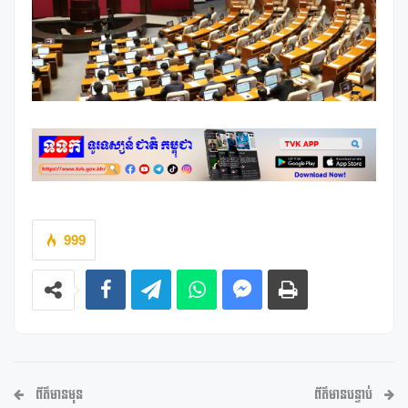
999
ព័ត៌មានមុន
ព័ត៌មានបន្ទាប់