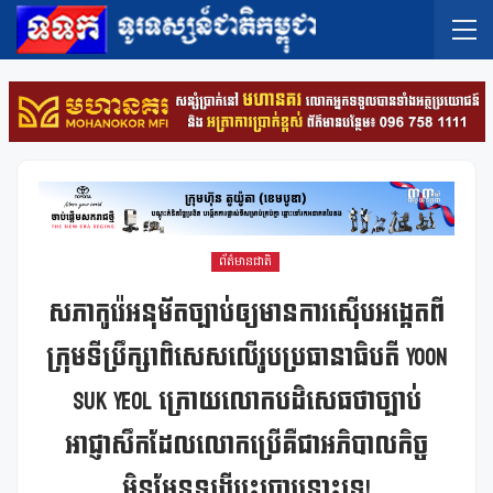
ព័ត៌មានជាតិ
សភាកូរ៉េអនុម័តច្បាប់ឲ្យមានការស៊ើបអង្កេតពី
ក្រុមទីប្រឹក្សាពិសេសលើរូបប្រធានាធិបតី Yoon
Suk Yeol ក្រោយលោកបដិសេធថាច្បាប់
អាជ្ញាសឹកដែលលោកប្រើគឺជាអភិបាលកិច្ច
មិនមែនទង្វើបះបោរនោះទេ!