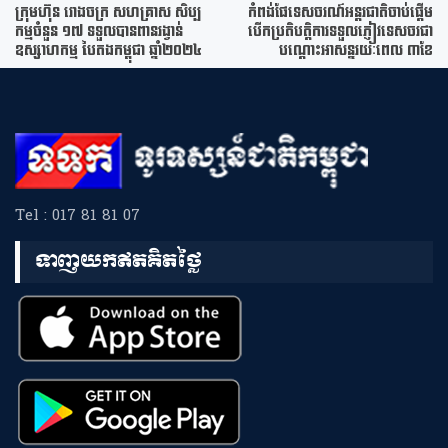
ក្រុមហ៊ុន រោងចក្រ សហគ្រាស សិប្ប
កំពង់ផែទេសចរណ៍អន្តរជាតិចាប់ផ្តើម
កម្មចំនួន ១៧ ទទួលបានពានរង្វាន់
បើកប្រតិបត្តិការទទួលភ្ញៀវទេសចរជា
ឧស្សាហកម្ម បៃតងកម្ពុជា ឆ្នាំ២០២៤
បណ្តោះអាសន្នរយៈពេល ៣ខែ
Tel : 017 81 81 07
ទាញយកឥតគិតថ្លៃ