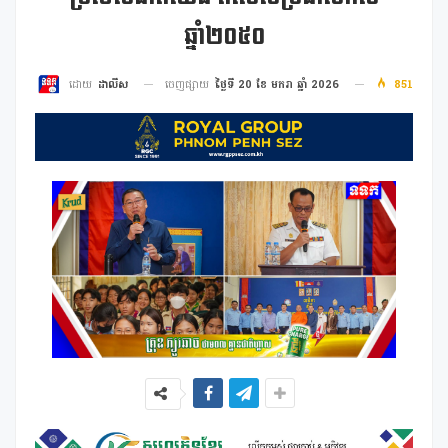
ឆ្នាំ២០៥០
ចេញផ្សាយ
ថ្ងៃទី 20 ខែ មករា ឆ្នាំ 2026
851
ដោយ
ដាលីស