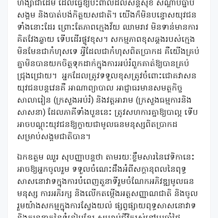
ហិង្សាជាដើម ដែលធ្វើឱ្យប៉ះពាល់ដល់សន្តិសុខ សណ្តាប់ធ្នាប់
សង្គម និងបាត់បង់កិត្តយសជាតិ។ យើងក៏មិនបន្ទោសយុវជន
ទាំងនោះដែរ ព្រោះតែភាពក្មេងវ័យ ឈាមរាវ មិនទាន់មានការ
គិតវែងឆ្ងាយ ទើបដើរផ្លូវខុស។ សកម្មភាពខុសឆ្គងរបស់ក្មេង
មិនមែនជាកំហុសទេ អ្វីដែលជាកំហុសពិតប្រាកដ គឺយើងគ្រប់
គ្នាមិនបានយកចិត្តទុកដាក់ក្នុងការអប់រំពួកគាត់ឱ្យបានគ្រប់
ជ្រុងជ្រោយ។
អ្នកដែលត្រូវទទួលខុសត្រូវចំពោះជោគវាសន
យុវជនបន្តវេនគឺ អាណាព្យាបាល អាជ្ញាធរមានសមត្ថកិច្ច
សាលារៀន (ក្រសួងអប់រំ) និងវត្តអារាម (ក្រសួងធម្មការនិង
សាសនា) ដែលភាគីទាំងបួននេះ ត្រូវសហការគ្នាឱ្យបាល្អ ទើប
អាចបណ្តុះយុវជនឱ្យក្លាយជាមូលធនមនុស្សពិតប្រាកដ
សម្រាប់សង្គមជាតិបាន។
ឯកឧត្តម ឈួរ សុបញ្ញាបន្តថា តាមរយៈខ្លឹមសារនៃវេទិកានេះ
អាចឱ្យអ្នកចូលរួម ទទួលចំណេះដឹងអំពីសក្ដានុពលនៃពុទ្ធ
សាសនោវាទក្នុងការបំពេញតួនាទីរួមចំណែកអភិវឌ្ឍមូលធន
មនុស្ស ការអភិរក្ស និងលើកតម្កើងអត្ដសញ្ញាណជាតិ និងចូល
រួមយ៉ាងសកម្មក្នុងការស្វែងយល់ ផ្សព្វផ្សាយពុទ្ធសាសនោវាទ