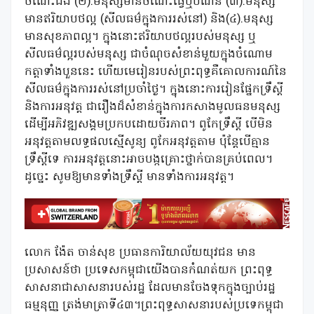
ចំណេះដឹង (២).មនុស្សមានចំណេះធ្វើឬបំណិន (៣).មនុស្ស
មានឥរិយាបថល្អ (សីលធម៌ក្នុងការរស់នៅ) និង(៤).មនុស្ស
មានសុខភាពល្អ។ ក្នុងនោះឥរិយាបថល្អរបស់មនុស្ស ឬ
សីលធម៌ល្អរបស់មនុស្ស ជាចំណុចសំខាន់មួយក្នុងចំណោម
កត្តាទាំងបួននេះ ហើយមេរៀនរបស់ព្រះពុទ្ធគឺគោលការណ៍នៃ
សីលធម៌ក្នុងការរស់នៅប្រចាំថ្ងៃ។ ក្នុងនោះការរៀនផ្នែកទ្រឹស្តី
និងការអនុវត្ត ជារឿងដ៏សំខាន់ក្នុងការកសាងមូលធនមនុស្ស
ដើម្បីអភិវឌ្ឍសង្គមប្រកបដោយចីរភាព។ ពូកែទ្រឹស្តី បើមិន
អនុវត្តតាមលទ្ធផលស្មើសូន្យ ពូកែអនុវត្តតាម ប៉ុន្តែបើគ្មាន
ទ្រឹស្តីទេ ការអនុវត្តនោះអាចបង្កគ្រោះថ្នាក់បានគ្រប់ពេល។
ដូច្នេះ សូមឱ្យមានទាំងទ្រឹស្តី មានទាំងការអនុវត្ត។
លោក ង៉ែត ចាន់សុខ ប្រធានការិយាល័យយុវជន មាន
ប្រសាសន៍ថា ប្រទេសកម្ពុជាយើងបានកំណត់យក ព្រះពុទ្ធ
សាសនាជាសាសនារបស់រដ្ឋ ដែលមានចែងទុកក្នុងច្បាប់រដ្ឋ
ធម្មនុញ្ញ ត្រង់មាត្រាទី៤៣។ព្រះពុទ្ធសាសនារបស់ប្រទេកម្ពុជា