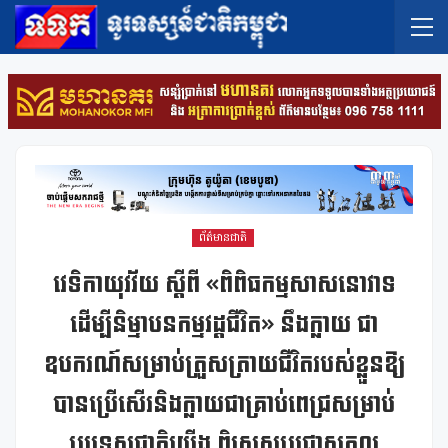
ព័ត៌មានជាតិ
វេទិកាយុវវ័យ ស្តីពី «ពិពិធកម្មសាសនោវាទ
ដើម្បីនិម្មាបនកម្មវដ្ដជីវិត» នឹងក្លាយ ជា
ឧបករណ៍សម្រាប់ត្រួសត្រាយជីវិតរបស់ខ្លួនឱ្យ
បានប្រើសើរនិងក្លាយជាគ្រាប់ពេជ្រសម្រាប់
ប្រទេសជាតិយើង ពិសេសប្រជាសកល