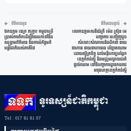
ព័ត៌មានមុន
ព័ត៌មានបន្ទាប់
ឯកឧត្តម នេត្រ ភក្ត្រា៖ កម្ពុជាប្រើ
លោកឧត្តមសេនីយ៍ត្រី ម៉េង ស្រ៊ុន មេ
ប្រាស់ការពិតដើម្បីវាយបកទៅនឹង
បញ្ជាការ​ អញ្ជើញ​ជួប​
សង្គ្រាមព័ត៌មាន និងការបំភ័ន្តមតិ
សំណេះសំណាល​និងដឹកនាំ​​ នាយ
អន្តរជាតិរបស់ភាគីថៃ
ទាហាន នាយទាហានរង​ បរិច្ចាគឈាម
ដោយស្ម័គ្រចិត្ត ដល់មន្ទីរពេទ្យបង្អែក
ខេត្តកំពង់ស្ពឺ និងមជ្ឍមណ្ឌលជាតិ
ផ្តល់ឈាម​​ នៅទីបញ្ជាការដ្ឋានកងរាជ
អាវុធហត្ថខេត្តកំពង់ស្ពឺ
Tel : 017 81 81 07