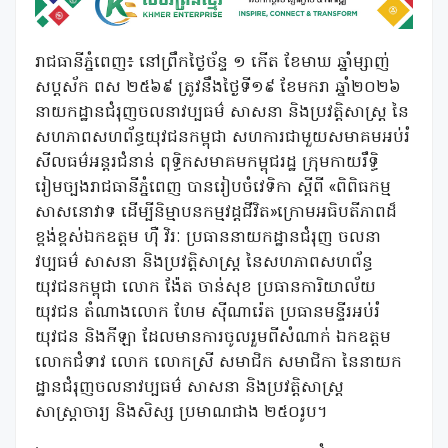
រាជធានីភ្នំពេញ៖ នៅព្រឹកថ្ងៃច័ន្ទ ១ កើត ខែមាឃ ឆ្នាំម្សាញ់
សប្តស័ក ពស ២៥៦៩ ត្រូវនឹងថ្ងៃទី១៩ ខែមករា ឆ្នាំ២០២៦
នាយកដ្ឋានជំរុញចលនាវប្បធម៌ សាសនា និងប្រវត្ដិសាស្ដ្រ នៃ
សហភាពសហព័ន្ធយុវជនកម្ពុជា សហការជាមួយសមាគមអប់រំ
សីលធម៌អន្ដរជំនាន់ ពុទ្ធិកសមាគមកម្ពុជរដ្ឋ ក្រុមកាយរឹទ្ធិ
រៀមច្បងរាជធានីភ្នំពេញ បានរៀបចំវេទិកា ស្ដីពី «ពិពិធកម្ម
សាសនោវាទ ដើម្បីនិម្មាបនកម្មវដ្ដជីវិត»ក្រោមអធិបតីភាពដ៏
ខ្ពង់ខ្ពស់ឯកឧត្ដម ហ៊ឺ វិរៈ ប្រធាននាយកដ្ឋានជំរុញ ចលនា
វប្បធម៌ សាសនា និងប្រវត្ដិសាស្ដ្រ នៃសហភាពសហព័ន្ធ
យុវជនកម្ពុជា លោក ង៉ែត ចាន់សុខ ប្រធានការិយាល័យ
យុវជន តំណាងលោក ហែម ស៉ីណារ៉េត ប្រធានមន្ទីរអប់រំ
យុវជន និងកីឡា ដែលមានការចូលរួមពីសំណាក់ ឯកឧត្ដម
លោកជំទាវ លោក លោកស្រី សមាជិក សមាជិកា នៃនាយក
ដ្ឋានជំរុញចលនាវប្បធម៌ សាសនា និងប្រវត្ដិសាស្ដ្រ
សាស្ដ្រាចារ្យ និងសិស្ស ប្រមាណជាង ២៥០រូប។