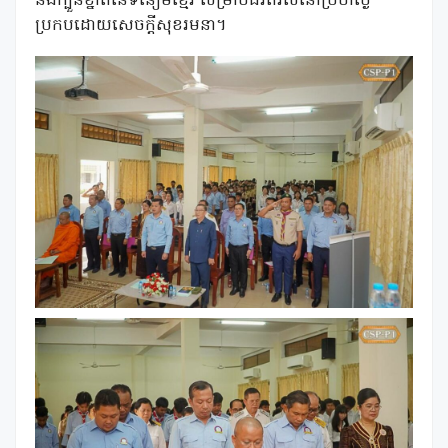
និងក្បួនខ្នាតនៃទំនៀមខ្មែរ សម្រាប់ជីវិតរស់នៅប្រចាំថ្ងៃ
ប្រកបដោយសេចក្ដីសុខរមនា។