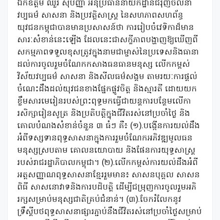
ឯកឧត្តម ឈួរ សុបញ្ញា អនុប្រធាននាយកដ្ឋានជំរុញចលនា
វប្បធម៌ សាសនា និងប្រវត្ដិសាស្ដ្រ នៃសហភាពសហព័ន្ធ
យុវជនកម្ពុជាបានមានប្រសាសន៍ថា ការរៀបចំវេទិកាដ៏មាន
សារៈសំខាន់នេះឡើង ដែលនេះជាសក្ខីភាពបង្ហាញឱ្យឃើញពី
សកម្មភាពទទួលខុសត្រូវក្នុងនាមជាម្ចាស់នៃប្រទេសនិងធានា
ដល់ការចូលរួមចំណែកកសាងធនធានមនុស្ស លើកកម្ពស់
វិស័យវប្បធម៌ សាសនា និងសីលធម៌សង្គម តាមរយៈការផ្ដល់
ចំណេះដឹងដល់យុវជនខាងផ្នែកផ្លូវចិត្ត និងស្មារតី ដោយយក
ខ្លឹមសារមេរៀនរបស់ព្រះពុទ្ធមកធ្វើជាយន្តការបន្ថែមលើកា
រសិក្សារៀនសូត្រ និងប្រតិបត្ដិក្នុងជីវិតរស់នៅប្រចាំថ្ងៃ និង
គោលបំណងសំខាន់ចំនួន ៣ ធំៗ គឺ៖ (១).បង្កើនការយល់ដឹង
អំពីទស្សទានពុទ្ធសាសនាក្នុងការរួមចំណែកអភិវឌ្ឍមូលធន
មនុស្សស្របតាម គោលនយោបាយ និងផែនការយុទ្ធសាស្រ្ដ
របស់រាជរដ្ឋាភិបាលកម្ពុជា។ (២).លើកកម្ពស់ការយល់ដឹងអំពី
អត្តសញ្ញាណពុទ្ធសាសនាខ្មែររួមមាន៖ សាសនបុគ្គល សាសន
ពិធី សាសនោវាទនិងការបដិបត្ដិ ដើម្បីជម្រុញការចូលរួមអភិ
រក្សសម្រាប់មនុស្សជាតិគ្រប់ជំនាន់។ (៣).ចែករំលែកនូវ
ទ្រឹស្ដីបថពុទ្ធសាសនាផ្សារភ្ជាប់នឹងជីវិតរស់នៅប្រចាំថ្ងៃសម្រាប់