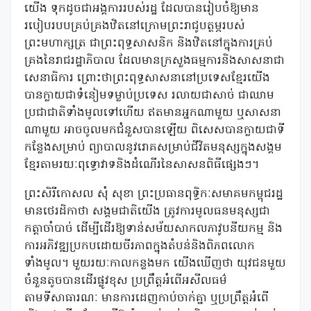
យើង ទុកដូចជាអង្គការរបស់រដ្ឋ ដែលបានរៀបចំឱ្យមាន
របៀបរបបគ្រប់គ្រងឋិតនៅក្រោមព្រះរាជូបត្ថម្ភរបស់
ព្រះមហាក្សត្រ ជាព្រះពុទ្ធសាសនិក និងឋិតនៅក្នុងការគ្រប់
គ្រងនៃរាជរដ្ឋាភិបាល ដែលមានក្រសួងធម្មការនិងសាសនាជា
សេនាធិការ ព្រោះថាព្រះពុទ្ធសាសនានៅប្រទេសខ្មែរយើង
បានក្លាយជាទំនៀមទម្លាប់ប្រទេស រលាយជាសាច់ ជាឈាម
ប្រជាជាតិទាំងមូលទៅហើយ ឥតមានអ្នកណាមួយ ឬសាសនា
ណាមួយ អាចចូលមកជំនួសបានឡើយ ពិសេសបានក្លាយជាទី
កន្លែងសម្រាប់ ព្យាបាលនូវរោគសម្រាប់ជីវិតមនុស្សក្នុងសង្គម
ខ្មែរតាមរយៈពុទ្ធោវាទនិងដំណើរនៃសាសនពិធីផ្សេងៗ។
ព្រះសិរីកោសល សុំ សុខា ព្រះប្រធានពុទ្ធិកៈសមាគមកម្ពុជរដ្ឋ
មានថេរដិកាថា សង្គមជាតិយើង ត្រូវការមូលធនមនុស្សជា
កត្តាចាំបាច់ ដើម្បីដើរឱ្យទាន់សម័យសាកលភាវូបនីយកម្ម និង
ការអភិវឌ្ឍប្រកបដោយចីរភាពក្នុងតំបន់និងពិភពលោក
ទាំងមូល។ មួយរយៈកាលកន្លងមក យើងឃើញថា យុវជនមួយ
ចំនួនតូចបានដើរផ្លូវខុស ប្រព្រឹត្តអំពើអសីលធម៌
តាមទីសាធារណៈ មានការដេញកាប់ចាក់គ្នា ឬប្រព្រឹត្តអំពើ