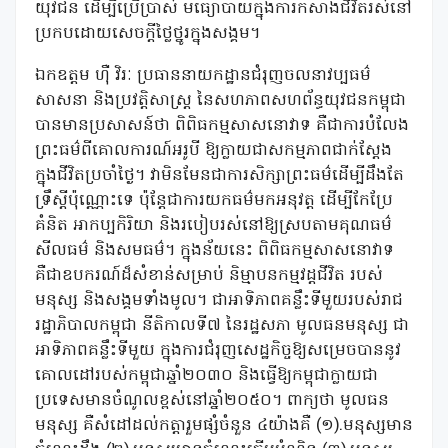
យុវជន ដើម្បីប្រើប្រាស់ មធ្យោបាយក្នុងការកសាងជីវិតរស់នៅ
ប្រកបដោយសេចក្ដីថ្លៃថ្នូរក្នុងសង្គម។
ឯកឧត្តម ហ៉ឺ វិរៈ ប្រធាននាយកដ្ឋានជំរុញចលនាវប្បធម៌
សាសនា និងប្រវត្ដិសាស្ដ្រ នៃសហភាពសហព័ន្ធយុវជនកម្ពុជា
បានមានប្រសាសន៍ថា ពិពិធកម្មសាសនោវាទ គឺជាការបំលែង
ព្រះធម៌ពីគោលការណ៍អរូបី ឱ្យក្លាយជាសកម្មភាពជាក់ស្តែង
ក្នុងជីវិតប្រចាំថ្ងៃ។ វាមិនមែនជាការសិក្សាព្រះធម៌ដើម្បីដឹងតែ
ទ្រឹស្តីប៉ុណ្ណោះទេ ប៉ុន្តែជាការយកធម៌មកអនុវត្ត ដើម្បីកែប្រែ
គំនិត អាកប្បកិរិយា និងរបៀបរស់នៅឱ្យស្របតាមគុណធម៌
សីលធម៌ និងសមធម៌។ ក្នុងន័យនេះ ពិពិធកម្មសាសនោវាទ
គឺជាឧបករណ៍ដ៏សំខាន់សម្រាប់ និម្មាបនកម្មវដ្ដជីវិត របស់
មនុស្ស និងសង្គមទាំងមូល។ ជាអាទិភាពគន្លឹះទីមួយរបស់រាជ
រដ្ឋាភិបាលកម្ពុជា នីតិកាលទី៧ នៃរដ្ឋសភា មូលធនមនុស្ស ជា
អាទិភាពគន្លឹះទីមួយ ក្នុងការជំរុញសេដ្ឋកិច្ចឱ្យសម្រេចបាននូវ
គោលដៅរបស់កម្ពុជាឆ្នាំ២០៣០ និងធ្វើឱ្យកម្ពុជាក្លាយជា
ប្រទេសមានចំណូលខ្ពស់នៅឆ្នាំ២០៥០។ ពាក្យថា មូលធន
មនុស្ស គឺសំដៅដល់កត្តារួមផ្សំចំនួន ៤យ៉ាងគឺ (១).មនុស្សមាន