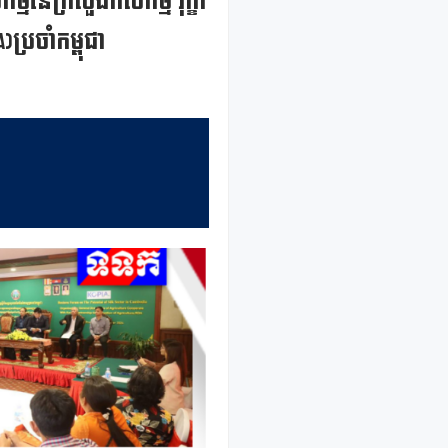
្មនៃក្រសួងកសិកម្ម រុក្ខា
្រចាំកម្ពុជា