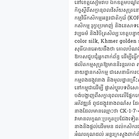
នៅខេត្តសៀមរាប ឯកឧត្តមបណ្ឌិត ច
កិច្ចស្តីពីសក្តានុពលវិស័យសូត
កម្មវិធីកសិកម្មអន្តរជាតិកូរ៉េ (
កសិកម្ម រុក្ខាប្រមាញ់ និងនេសាទ
វប្បធម៌ និងវិចិត្រសិល្បៈខេត្តប
color silk, Khmer golden si
សុធីបានអោយដឹងថា គោលបំណងដើម្ប
ឱកាសជួបជុំអ្នកពាក់ព័ន្ធ ដើម្បីធ
ផលិតកម្មសូត្រឱ្យមាននិរន្តរភាព 
នាយដ្ឋានកសិកម្ម ជាសេនាធិការបាន
កម្មពងដង្កូវនាង និងមូលដ្ឋានគ្រឹ
នៅកម្ពុជាដើម្បី ផ្លាស់ប្តូរបទព
ចង់បង្ហាញពីសក្តានុពលលើផ្នែក
អភិវឌ្ឍន៍ ពូជដង្កូវនាងពណ៌ស ដែ
នាងដែលមានឈ្មោះថា CK-1-7-4 
វាមានលក្ខណៈប្រកួតប្រជែងទៀតផង។ ន
នាងនិងផ្តល់ដើមមន ដល់កសិករផងដែ
អំណរគុណដល់ អន្តរក្រសួងពាក់ព័ន្