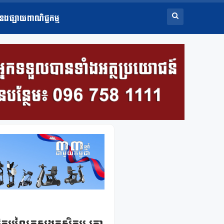
ំនងផ្សាយពាណិជ្ជកម្ម