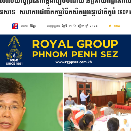
តានុពលវិស័យសូត្រនៅកម្ពុជារៀបចំដោយ អគ្គនាយកដ្ឋានកសិកម
េសាទ សហការផលឹតកម្មវិធីកសិកម្មអន្តរជាតិកូរ៉េ (KOPIA)ប
ចេញផ្សាយ
ថ្ងៃទី 19 ខែ វច្ឆិកា ឆ្នាំ 2024
884
ដោយ
វិចិត្រ