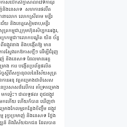
ប្រកាសបើកសិក្ខាសាលាវេទិកាធុរ
ប្រមាញ់និងនេសាទ សហការផលឹត
ន្ធនានាលោក លោកស្រីតាម មន្ទីរ
នជ័យ និងខេត្តសៀមរាប,មន្ទីរ
កម្ពុជា,ក្រុមហ៊ុនសិប្បករអង្គរ,
រកម្ពុជា។លោកបណ្ឌិត យិន ច័ន្ទ
ង្កូវនាង និងបង្កើតឱ្យ មាន
ការស្វែងរកឱកាសថ្មីៗ ដើម្បីជំរុញ
្រមាញ់ និងនេសាទ ដែលមានអគ្គ
្រោង ការ បង្កើតប្រព័ន្ធផលិត
ិច្ចស្តីពីសក្តានុពលនៃវិស័យសូត្រ
ផលនៃការអនុ វត្តគម្រោងជាពិសេស
ានប្រសាសន៏លើការ គាំទ្រគម្រោង
មកម៉្លេះ។ ជាលទ្ធផល ពូជដង្កូវ
ើនរួចមកហើយ ហើយក៏បាន ឃើញថា
រោងកែលម្អរកន្លែងចិញ្ចឹម ដង្កូវ
រុក្ខាប្រមាញ់ និងនេសាទ ថ្លែង
អភិវឌ្ឍន៍ និងវិស័យឯកជន ដែលបាន