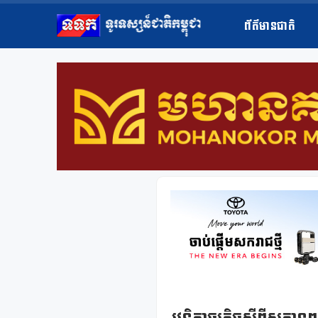
ព័ត៌មានជាតិ