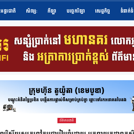
អន្តរជាតិ
សិល្ប​:
កីឡា
បច្ចេកវិទ្យា
សេដ្ឋកិច្ច
ទំនាក់ទ
ព័ត៌មានជាតិ