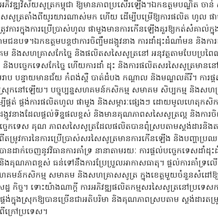
អភិវឌ្ឍវិស័យសូត្រកម្ពុជា ឱ្យមានភាពប្រសើរឡើង។ឯកឧត្តមបណ្ឌិត ចាន់ ស
តសសៃសូត្រតាំងពីយូរយារណាស់មក ហើយ ដើម្បីបម្រើឱ្យការផលិត ហូល ផាម
ម្រូវត្រូវការក្នុងការប្រើប្រាស់ហូល ផាមួងមានការកើនឡើងគួរឱ្យកត់សំគាល
ាមជនបទ។ឯកឧត្តមបន្តថាការចិញ្ចឹមដង្កូវនាង ការដាំដុះដំណាំមន និងកា
 និងសហគ្រាសកែច្នៃ និងផលិតសសៃសូត្រនៅ អនុវត្តតាមបែបប្រពៃណី 
វនាង និងបច្ចេកទេសកែច្នៃ ហើយការដាំ ដុះ និងការផលិតសរសៃសូត្រមាននៅ
រាប បន្ទាយមានជ័យ កំពង់ស្ពឺ បាត់ដំបង កណ្តាល និងមណ្ឌលគីរី។ ការផ្គត់
្នុងស្រុកនៅឡើយ។ បច្ចុប្បន្នសហគមន៍កសិកម្ម សមាគម សិប្បកម្ម និង
ីផ្គត់ ផ្គង់ការផលិតហូល ផាមួង និងសម្ភារៈផ្សេងៗ ដោយមូលហេតុកសិករ
ះពូជដង្កូវនាងដែលផ្តល់ទិន្នផលខ្ពស់ និងមានគុណភាពសសៃសូត្រល្អ និងការចិញ
ច្ចេកទេស គុណ ភាពសសៃសូត្រដែលផលិតបានពុំស្របតាមស្តង់ដារនិងតម្រ
្រូវការនៃការប្រើប្រាស់សរសៃសូត្រមានការកើនឡើង និងបញ្ហាប្រឈ
ាបានដាក់ចេញនូវវិធានការគាំទ្រ នានាតាមរយៈ ការផ្តល់បច្ចេកទេសដាំដុះដ
 ផលនិងគុណភាពខ្ពស់ ធន់ទៅនឹងការប្រែប្រួលអាកាសធាតុ។ ផ្តល់ការគាំទ្
សហគមន៍កសិកម្ម សមាគម និងសហគ្រាសសូត្រ ក្នុងខេត្តមួយចំនួនសំដៅឱ្
ន៍សេដ្ឋ កិច្ច។ ទោះយ៉ាងណាក្តី ការអភិវឌ្ឍផលិតកម្មសរសៃសូត្រនៅប្រទេសក
ផ្គង់ក្នុងស្រុកឱ្យបានច្រើនជាអតិបរិមា និងគុណភាពស្របតាម ស្តង់ដារតម្រ
ពីក្រៅប្រទេស។