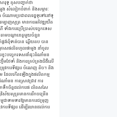
ារុទ្ធ គូសបញ្ជាក់ថា
ួង សំលៀកបំពាក់ និងសម្ភារៈ
់ក្នុង ចំណោមប្រជាពលរដ្ឋទូទៅនៅទូ
រតម្បាញសូត្រ មានការអភិវឌ្ឍយឺត
ទាំងការប្រើប្រាស់បច្ចេកទេស
តាមបណ្តាខេត្តមួយចំនួន
ផ្គង់ពុំទាន់បាន ឆ្លើយតប បាន
សហគ្រាសផលិតហូលផាមួង នាំចូល
ខ្វះបច្ចេកទេសដាំដុះដំណាំមន
្ចឹមថែទាំ និងការគ្រប់គ្រងជំងឺលើ
ូវការទីផ្សារ ចំណេញ តិច។ និង
ម ដែលកើតឡើងក្នុងផលិតកម្ម
ំណាំមន ការស្រាវជ្រាវ ការ
រលើកទឹកចិត្តដល់ការផ លិតសសៃ
យវិស័យសូត្រមានការរីកចម្រើន
ម្ពុជាទាមទារឱ្យមានការជម្រុញ
ូវការទីផ្សារ ដើម្បីឈានដល់ការ