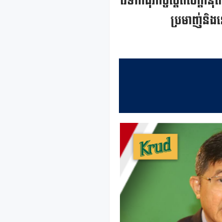
វេទិកាធុរកិច្ចស្តីពីសក្
ប្រមាញ់និងន