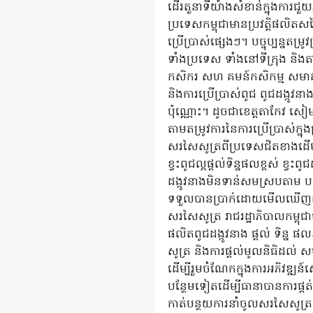
ដើរតួនាទីយ៉ាងសំខាន់ក្នុងការជួយ
ប្រទេសកម្ពុជាមានប្រវត្តិផលិ
ប្រើប្រាស់ផ្សេងៗ។ បច្ចុប្បន្នត
ទាំងប្រទេស ទាំងនៅទីក្រុង និងត
កសិករ សហ គមន៍កសិកម្ម សមាគម
និងការប្រើប្រាស់ពូជ ពូជដង្កូ
ប៉ុណ្ណោះ។ ដូចជាខេត្តតាកែវ សៀម
តាមតម្រូវការនៃការប្រើប្រាស់ក
សរសៃសូត្រពីប្រទេសជិតខាងដើម្ប
ខ្វះពូជល្អផ្តល់ទិន្នផលខ្ពស់ ខ្វ
ដង្កូវនាងមិនទាន់សមស្របតាម ប
ទទួលបានប្រាក់ដោយមើលឃើញពីតម
សរសៃសូត្រ រាជរដ្ឋាភិបាលកម្ពុជ
ផលិតពូជដង្កូវនាង ផ្តល់ ទិន្ន
សូត្រ និងការផ្តល់មូលនិធិដល់ 
ដើម្បីរួមចំណែកក្នុងការអភិវឌ្ឍ
បន្ថែមទៀតដើម្បីធានាបានការផ្គត់
កាត់បន្ថយការនាំចូលសរសៃសូត្រ