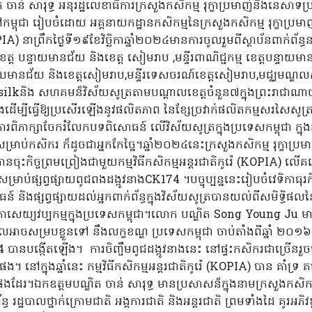
ាន់ សារុទ្ធ អនុរដ្ឋលេខាធិការក្រសួងកសិកម្ម រុក្ខាប្រមាញ់និងនេសាទ
្រនៅកម្ពុជា រៀបចំដោយ អគ្គនាយកដ្ឋានកសិកម្មនៃក្រសួងកសិកម្ម រុក្ខា
KOPIA) នាព្រឹកថ្ងៃទី១៩ខែវិច្ឆិកាឆ្នាំ២០២៤មានការចូលរួមពីស្ថាប័នពាក់ព័
ខេត្ត បន្ទាយមានជ័យ និងខេត្ត សៀមរាប ,មន្ទីរពាណិជ្ជកម្ម ខេត្តបន្ទាយមា
ន្ទាយមានជ័យ និងខេត្តសៀមរាប,មន្ទីរទេសចរណ៍ខេត្តសៀមរាប,មជ្ឈមណ្ឌលសូត្រ
lkនិង សហគមន៏វិស័យសូត្រតាមបណ្តាលខេត្តចំនួន៧ក្នុងព្រះរាជាណាចក្
ីធ្វើឱ្យប្រសើរឡើងនូវផលិតភាព នៃខ្សែច្រវាក់ផលិតកម្មសរសៃសូត្រពីដ
្វើការពិភាក្សាចែករំលែកបទពិសោធន៍ លើវិស័យសូត្រក្នុងប្រទេសកម្ពុជា ក្នុង
សម្រាប់កសិករ ក៏ដូចជាអ្នកកែច្នៃ។ឆ្នាំ២០២៤នេះក្រសួងកសិកម្ម រុក្ខាប
ចុះកិច្ចព្រមព្រៀងជាមួយកម្មវិធីកសិកម្មអន្តរជាតិកូរ៉េ (KOPIA) លើគម
ះសម្រាប់ផ្សព្វផ្សាយពូជពងដង្កូវនាងCK174 ។បច្ចុប្បន្ននេះរៀបចំវេទិកាធុរក
ិសោធន៍ និងផ្សព្វផ្សាយដល់អ្នកពាក់ព័ន្ធក្នុងវិស័យសូត្របានយល់ពីសមិទ្ធិ
កោសេយ្យវប្បកម្មក្នុងប្រទេសកម្ពុជា។លោក បណ្ឌិត Song Young Ju ម
លអាចសម្របខ្លួនទៅ នឹងលក្ខខណ្ឌ ប្រទេសកម្ពុជា ចាប់តាំងពីឆ្នាំ ២០១៦ 
បានបង្កើតឡើង។ ការចិញ្ចឹមពូជដង្កូវនាងនេះ នៅផ្ទះកសិករជាច្រ
ៅក្នុងឆ្នាំនេះ កម្មវិធីកសិកម្មអន្តរជាតិកូរ៉េ (KOPIA) បាន គាំទ្រ គម្
រ។ឯកឧត្តមបណ្ឌិត ចាន់ សារុទ្ធ មានប្រសាសន៏ក្នុងនាមក្រសួងកសិកម្ម 
ធ រដ្ឋបាលថ្នាក់ក្រោមជាតិ អង្គការជាតិ និងអន្តរជាតិ ព្រមទាំងដៃ គូរ