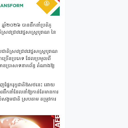
ៈ ឆ្នាំ២០២៦ បានដឹកនាំប្រតិភូ
ស្រាវជ្រាវវេជ្ជសាស្រ្តបូរាណ នៃ
ជាតិស្រាវជ្រាវវេជ្ជសាស្រ្តបូរាណ
ថជាច្រើនប្រភេទ ដែលប្រមូលពី
លមានប្រាសាទនាគព័ន្ធ តំណាងឱ្យ
ំនាញផ្នែករុក្ខជាតិឱសថនេះ ដោយ
ងការដឹកនាំដែលនាំឱ្យកាន់តែមានការ
្គមជាតិ ស្របតាម តម្រូវការ