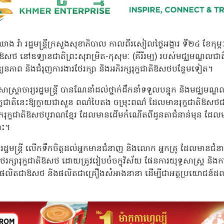
 ឈាង រ៉ា រដ្ឋមន្រ្តីក្រសួងសុខាភិបាល កាលពីរសៀលថ្ងៃអង្គារ ទី២៤ ខែកុម្ភ
ិឱសថ នៅឧទ្យានជាតិព្រះសុរាម្រិត-កុសុមៈ (គីរីរម្យ) របស់មជ្ឈមណ្ឌលជាតិ
ឌ្ឍនភាព និងជំរុញការងារថែរក្សា និងអភិរក្សរុក្ខជាតិឱសថបន្ថែមទៀត។
ស្រ្តាចារ្យរដ្ឋមន្រ្តី បានណែនាំដល់ថ្នាក់ដឹកនាំទទួលបន្ទុក និងមជ្ឈមណ្ឌល
ួនរុក្ខជាតិនេះឱ្យក្លាយជាសួន ពណ៌បៃតង ចម្រុះពណ៌ ដែលមានរុក្ខជាតិឱស
្លៃផ្នែករុក្ខជាតិឱសថបូរាណខ្មែរ ដែលមានដើមកំណើតពីដូនតាជំនាន់មុន ដែ
ោះ។
រ្យរដ្ឋមន្រ្តី លើកទឹកចិត្តដល់អ្នកមានជំនាញ និងលោក អ្នកគ្រូ ដែលមានជ
ិងថែរក្សារុក្ខជាតិឱសថ ដោយត្រូវរៀបចំចក្ខុវិស័យ ផែនការយុទ្ធសាស្រ្ត និ
ិតជាឱសថ និងផលិតជាគ្រឿងសំអាងនានា ដើម្បីជាអត្ថប្រយោជន៍ដល់សង