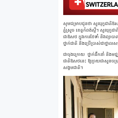
សូមជម្រាបជូនថា សួនរុក្ខជាតិឱសថ(គ
ភ្នំស្រួច ខេត្តកំពង់ស្ពឺ។ សួនរុក្
ជាឱសថ ក្នុងការថែទាំ និងព្យាប
ថ្នាក់ជាតិ និងប្រើប្រាស់ជាថ្នាលស
ជាចុងក្រោយ ថ្នាក់ដឹកនាំ និងមជ្ឈមណ
ជាតិឱសថនេះ ឱ្យក្លាយជាសួនចម្រុះព
សង្គមជាតិ។