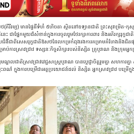
ីរីរម្យ) មានផ្ទៃដីទំហំ ៥ហិចតា ស្ថិតនៅឧទ្យានជាតិ ព្រះសុរាម្រិត-កុសុមៈ 
ខជាតិនេះ ជាផ្នែកមួយដ៏សំខាន់ក្នុងការចូលរួមថែរក្សាការពារ និងអភិរក្សរុក្ខជ
ាលជំងឺជាពិសេសរុក្ខជាតិឱសថដែលកម្រកំពុងរងការគម្រាមគំហែងនិងជិតផុត
ម្រាប់ការស្រាវជ្រាវ ទស្សនៈកិច្ចសិក្សារបស់និស្សិត គ្រូបូរាណ និងក្រុមអ្នក
្ឌលជាតិស្រាវជ្រាវវេជ្ជសាស្រ្តបូរាណ បានប្តេជ្ញាចិត្តរួមគ្នា សហការគ្នា សាម
ណ៌ ក្នុងការបម្រើជាអត្ថប្រយោជន៍ដល់ និស្សិត អ្នកស្រាវជ្រាវ បម្រើក្នុ