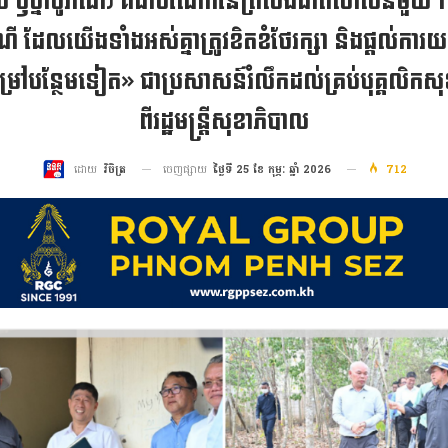
សថ ឫថ្នាំបូរាណ) គឺជាចំណែកនៃព្រលឹងជាតិសាសន៍មួយ
្រពៃណី ដែលយើងទាំងអស់គ្នាត្រូវខិតខំថែរក្សា និងផ្តល់ការ
ីជម្រៅបន្ថែមទៀត» ជាប្រសាសន៍រំលឹកដល់គ្រប់បុគ្គលិកសុខ
ពីរដ្ឋមន្រ្តីសុខាភិបាល
ចេញផ្សាយ
ថ្ងៃទី 25 ខែ កុម្ភៈ ឆ្នាំ 2026
712
ដោយ
វិចិត្រ