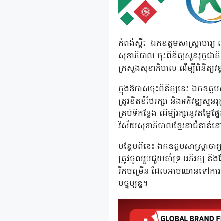
កំពង់ស្ពឺ៖ ឯកឧត្តមសាស្រ្តាចារ្យ
សុខាភិបាល ចុះពិនិត្យសួនរុក្ខជាត
ក្រសួងសុខាភិបាល ដើម្បីពិនិត្យវ
ក្នុងឱកាសចុះពិនិត្យនេះ ឯកឧត្តមសា
ត្រូវខិតខំថែរក្សា និងអភិវឌ្ឍស
គ្រប់ទីកន្លែង ដើម្បីរក្សានូវតម
វិស័យសុខាភិបាលខ្មែរនាជំនាន់ន
បន្ថែមពីនេះ ឯកឧត្តមសាស្រ្តាចា
ត្រូវចូលរួមជួយគាំទ្រ អភិរក្ស ន
រីកចម្រើន ដែលអាចឈានទៅការផល
បច្ចុប្បន្ន។