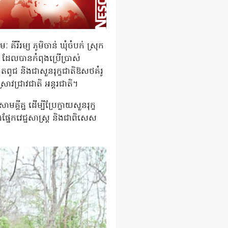
គីរីរម្យ ភូមិចាន់ ឃុំចំបក់ ស្រុក
ាតិ ដែលបានកំពុងប្រើប្រាស់
ពូជ និងជាសួនរុក្ខជាតិឱសថគំរូ
ស្រាវជ្រាវជាតិ អន្តរជាតិ។
គ្គីគ្ន ដើម្បីប្រែក្លាយសួនរុក្ខ
ងផ្នែកវេជ្ជសាស្រ្ត និងជាពិសេស