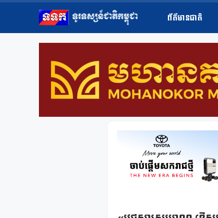
ព័ត៌មានជាតិ