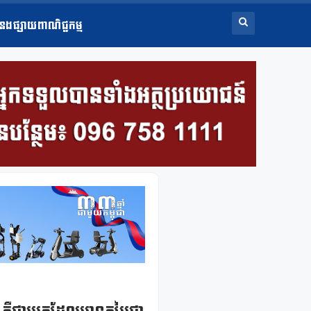
ំនងផ្សាយពាណិជ្ជកម្ម