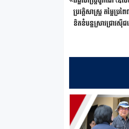
«វេជ្ជសាស្ត្របូរាណ (ឱ
ប្រវត្តិសាស្ត្រ តម្លៃប
ខិតខំបន្តស្រាវជ្រាវសុ