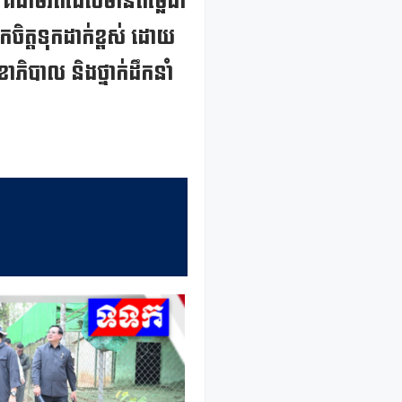
។ គឺជាមរតដែលមានតម្លៃជា
យកចិត្តទុកដាក់ខ្ពស់ ដោយ
ាភិបាល និងថ្នាក់ដឹកនាំ