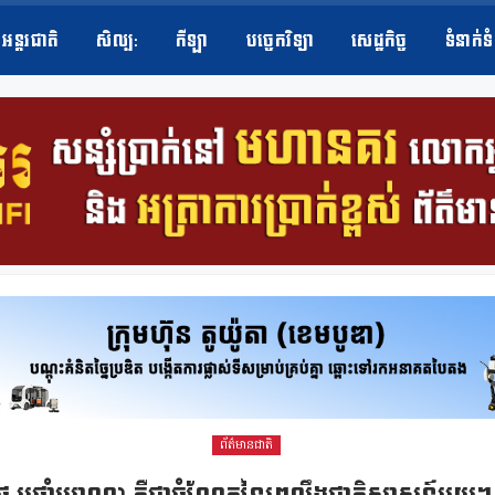
អន្តរជាតិ
សិល្ប​:
កីឡា
បច្ចេកវិទ្យា
សេដ្ឋកិច្ច
ទំនាក់ទ
ព័ត៌មានជាតិ