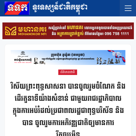
ព័ត៌មានជាតិ
វិស័យព្រះពុទ្ធសាសនា បានចូលរួមចំណែក និង
ដើរតួនាទីយ៉ាងសំខាន់ ជាមួយរាជរដ្ឋាភិបាល
ក្នុងការអប់រំដល់ប្រជាពលរដ្ឋជាពុទ្ធបរិស័ទ និង
បាន ចូលរួមការអភិវឌ្ឍជាតិឲ្យមានការ
រីកចម្រើន