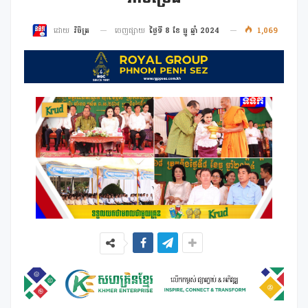
ចេញផ្សាយ
ថ្ងៃទី 8 ខែ ធ្នូ ឆ្នាំ 2024
1,069
ដោយ
វិចិត្រ