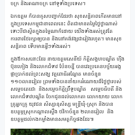
ចក្រ និងអាណាចក្រ នៅទូទាំងប្រទេស។
ឯកឧត្តម ក៏បានគូសបញ្ជាក់ដែរថា សុខសន្តិភាពកើតមាននៅ
ក្នុងប្រទេសកម្ពុជានាពេលនេះ ពិតជាមានតម្លៃថ្លៃថ្លាណាស់
ទោះបីជាស្ថិតក្នុងតម្លៃណាក៏ដោយ យើងទាំងអស់ត្រូវតែ
ការពារថែរក្សាឲ្យបាន និងនៅគង់វង្សជារៀងរហូត។ មានសុខ
សន្តិភាព ទើបមានអ្វីៗទាំងអស់។
ក្នុងឪកាសនោះដែរ នាយឧត្តមសេនីយ៍ កិត្តិសង្គហបណ្ឌិត ហ៊ីង
ប៊ុនហៀង និងលោកជំទាវ ប៉ែនចន្នី បានវេរប្រគេនបច្ច័យអង្គ
ផ្កាប្រាក់ដល់ព្រះសង្ឃ វត្តពោធិអណ្តែត មានចំនួន
១១០លានរៀល ព្រមទាំងបាននាំយកអំណោយដ៏ថ្លៃថ្លារបស់
សម្តេចតេជោ និងសម្តេចកិត្តិព្រឹទ្ធបណ្ឌិត សម្តេចធិបតី និង
លោកជំទាវបណ្ឌិត ចែកជូនដល់លោកតា លោកយាយ លោក
គ្រូអ្នកគ្រូ យុវជន សិស្សានុសិស្ស មន្ត្រីឃុំ-ស្រុក និងបាន
ឧបត្ថម្ភស្រុកកណ្តាលស្ទឹង ថវិកាចំនួន ២លានរៀល និង
ឧបត្ថម្ភដល់កងកម្លាំងមានសមត្ថកិច្ចផងដែរ៕