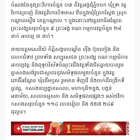
ចំណងដៃនូវព្រះវិហារចំនួន ០៣ គឺវត្តអង្គជុំភ្នំចចក ឃុំទ្រា វត្ត
វិហារត្រាញ់ និងវត្តវិហារបិទមាស ឋិតក្នុងឃុំព្រែកស្លែង ស្រុក
កណ្តាលស្ទឹង ខេត្តកណ្តាល ។ ក្នុងនោះនៅវត្តពោធិអណ្តែត
ព្រះសង្ឃសរុបចំនួន ៩ ព្រះអង្គ គណៈកម្មការវត្តចំនួន ២៨
នាក់ អាចារ្យ ៣ នាក់។
នាយឧត្តមសេនីយ៍ កិត្តិសង្គហបណ្ឌិត ហ៊ីង ប៊ុនហៀង និង
លោកជំទាវ ព្រមទាំង សប្បុរសជន ព្រះសង្ឃ គណៈកម្មាធិការ
អាចារ្យវត្ត និងពុទ្ធបរិស័ទចំណុះជើងវត្តទាំងជិតឆ្ងាយបានរួម
គ្នាសាងសង់រួចជាស្ថាពរនូវសមិទ្ធផលមួយចំនួន ក្នុងវត្ត
ពោធិ៍អណ្តែត ឃុំដើមឬស រួមមាន ទិញដី និងចាក់ដីពង្រីកទី
ធ្លាវត្ត, កសាងឧប្បដ្ឋានសាលា, មហាកុដិ១ខ្នង, បង្គន់
អនាម័យ, សាលាធម្មសភា និង សមិទ្ធផលផ្សេងៗ អស់ថវិកា
កសាងសរុបចំនួន ១១៤ លានរៀល និង ៥៥៧ ២៤៩
ដុល្លារ។