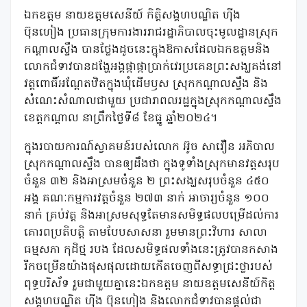
ឯកឧត្តម នាយឧត្តមសេនីយ៍ កិត្តិសង្គហបណ្ឌិត ហ៊ីង
ប៊ុនហៀង ប្រធានក្រុមការងាររាជរដ្ឋាភិបាលចុះមូលដ្ឋានស្រុក
កណ្តាលស្ទឹង បានថ្លែងដូចនេះក្នុងឱកាសដែលឯកឧត្តមនិង
លោកជំទាវបានដង្ហែអង្គផ្កាផ្កាប្រាក់វេរប្រគេនព្រះសង្ឃគង់នៅ
វត្តពោធិ៍អណ្ដែតឋិតក្នុងឃុំដើមឫស ស្រុកកណ្តាលស្ទឹង និង
សំណេះសំណាលជាមួយ ប្រជារាពលរដ្ឋក្នុងស្រុកកណ្តាលស្ទឹង
ខេត្តកណ្តាល នាព្រឹកថ្ងៃទី៨ ខែធ្នូ ឆ្នាំ២០២៤។
ក្នុងរបាយការណ៍ស្វាគមន៍របស់លោក អ៊ូច សាវឿន អភិបាល
ស្រុកកណ្តាលស្ទឹង បានឲ្យដឹងថា ក្នុងទូទាំងស្រុកមានវត្តសរុប
ចំនួន ៣២ និងអាស្រមចំនួន ២ ព្រះសង្ឃសរុបចំនួន ៤៥០
អង្គ គណៈកម្មការវត្តចំនួន ២៧៣ នាក់ អាចារ្យចំនួន ១០០
នាក់ គ្រប់វត្ត និងអាស្រមសុទ្ធតែមានសមិទ្ធផលបម្រើដល់ការ
គោរពប្រតិបត្តិ តាមបែបសាសនា រួមមានព្រះវិហារ សាលា
ធម្មសភា កុដិថ្ម របង ដែលសមិទ្ធផលទាំងនេះត្រូវបានកសាង
រីកចម្រើនយ៉ាងផុសផុលដោយកើតចេញពីសទ្ធាជ្រះថ្លារបស់
ពុទ្ធបរិស័ទ រួមជាមួយគ្នានេះឯកឧត្តម នាយឧត្តមសេនីយ៍កិត្ត
សង្គហបណ្ឌិត ហ៊ីង ប៊ុនហៀង និងលោកជំទាវបានផ្តល់ជា