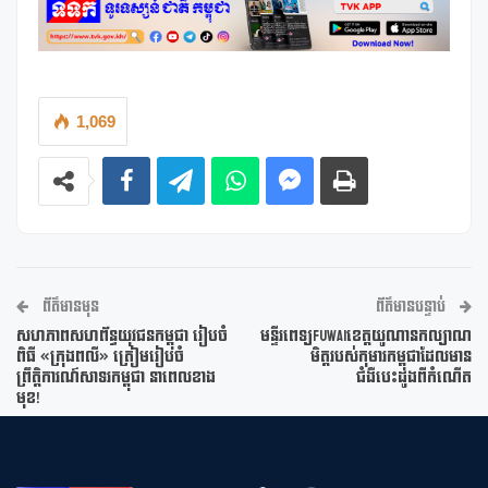
1,069
ព័ត៌មានមុន
ព័ត៌មានបន្ទាប់
សហភាពសហព័ន្ធយុវជនកម្ពុជា រៀបចំ
មន្ទីរពេទ្យFuwaiខេត្តយូណានកល្យាណ
ពិធី «ក្រុងពលី» ត្រៀមរៀបចំ
មិត្តរបស់កុមារកម្ពុជាដែលមាន
ព្រឹត្តិការណ៍សាទរកម្ពុជា នាពេលខាង
ជំងឺបេះដូងពីកំណើត
មុខ!