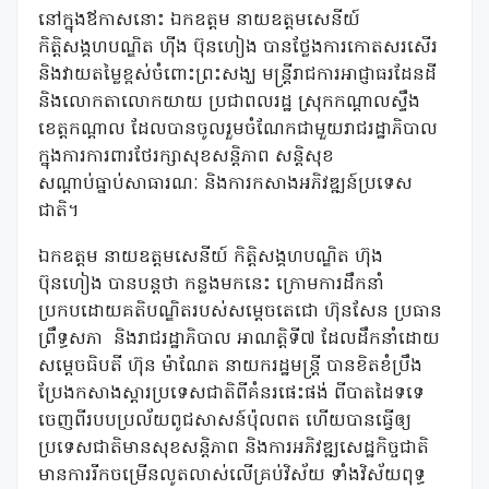
នៅក្នុងឪកាសនោះ ឯកឧត្តម នាយឧត្តមសេនីយ៍
កិត្តិសង្គហបណ្ឌិត ហ៊ីង ប៊ុនហៀង បានថ្លែងការកោតសរសើរ
និងវាយតម្លៃខ្ពស់ចំពោះព្រះសង្ឃ មន្ត្រីរាជការអាជ្ញាធរដែនដី
និងលោកតាលោកយាយ ប្រជាពលរដ្ឋ ស្រុកកណ្តាលស្ទឹង
ខេត្តកណ្តាល ដែលបានចូលរួមចំណែកជាមួយរាជរដ្ឋាភិបាល
ក្នុងការការពារថែរក្សាសុខសន្តិភាព សន្តិសុខ
សណ្តាប់ធ្នាប់សាធារណៈ និងការកសាងអភិវឌ្ឍន៍ប្រទេស
ជាតិ។
ឯកឧត្តម នាយឧត្តមសេនីយ៍ កិត្តិសង្គហបណ្ឌិត ហ៊ុង
ប៊ុនហៀង បានបន្តថា កន្លងមកនេះ ក្រោមការដឹកនាំ
ប្រកបដោយគតិបណ្ឌិតរបស់សម្តេចតេជោ ហ៊ុនសែន ប្រធាន
ព្រឹទ្ធសភា និងរាជរដ្ឋាភិបាល អាណត្តិទី៧ ដែលដឹកនាំដោយ
សម្តេចធិបតី ហ៊ុន ម៉ាណែត នាយករដ្ឋមន្រ្តី បានខិតខំប្រឹង
ប្រែងកសាងស្តារប្រទេសជាតិពីគំនរផេះផង់ ពីបាតដៃទទេ
ចេញពីរបបប្រល័យពូជសាសន៍ប៉ុលពត ហើយបានធ្វើឲ្យ
ប្រទេសជាតិមានសុខសន្តិភាព និងការអភិវឌ្ឍសេដ្ឋកិច្ចជាតិ
មានការរីកចម្រើនលូតលាស់លើគ្រប់វិស័យ ទាំងវិស័យពុទ្ធ