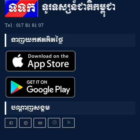
Tel : 017 81 81 07
ទាញយកឥតគិតថ្លៃ
បណ្តាញសង្គម