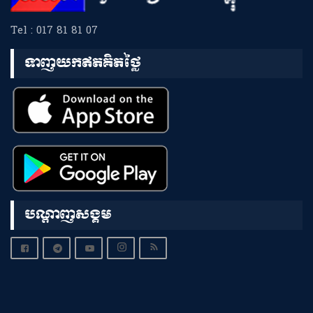
Tel : 017 81 81 07
ទាញយកឥតគិតថ្លៃ
បណ្តាញសង្គម