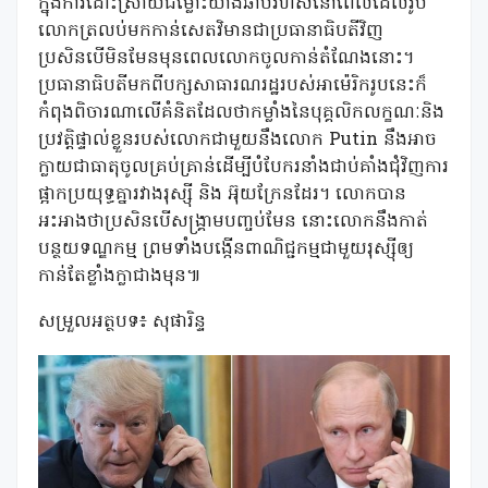
ក្នុងការដោះស្រាយជម្លោះយ៉ាងឆាប់រហ័សនៅពេលដែលរូប
លោកត្រលប់មកកាន់សេតវិមានជាប្រធានាធិបតីវិញ
ប្រសិនបើមិនមែនមុនពេលលោកចូលកាន់តំណែងនោះ។
ប្រធានាធិបតីមកពីបក្សសាធារណរដ្ឋរបស់អាម៉េរិករូបនេះក៏
កំពុងពិចារណាលើគំនិតដែលថាកម្លាំងនៃបុគ្គលិកលក្ខណៈនិង
ប្រវត្តិផ្ទាល់ខ្លួនរបស់លោកជាមួយនឹងលោក Putin នឹងអាច
ក្លាយជាធាតុចូលគ្រប់គ្រាន់ដើម្បីបំបែករនាំងជាប់គាំងជុំវិញការ
ផ្អាកប្រយុទ្ធគ្នារវាងរុស្ស៊ី និង អ៊ុយក្រែនដែរ។ លោកបាន
អះអាងថាប្រសិនបើសង្រ្គាមបញ្ចប់មែន នោះលោកនឹងកាត់
បន្ថយទណ្ឌកម្ម ព្រមទាំងបង្កើនពាណិជ្ជកម្មជាមួយរុស្ស៊ីឲ្យ
កាន់តែខ្លាំងក្លាជាងមុន៕
សម្រួលអត្ថបទ៖ សុផារិន្ទ