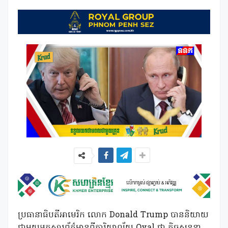
ប្រធានាធិបតីអាមេរិក លោក Donald Trump បាននិយាយ
ជាមួយអ្នកសារព័ត៌មានពីការិយាល័យ Oval ថា កិច្ចសន្ទនា