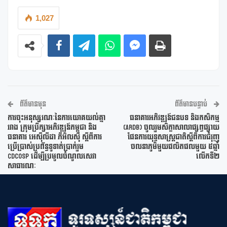
1,027
ព័ត៌មានមុន
ព័ត៌មានបន្ទាប់
ការចុះអនុស្សរណៈនៃការយោគយល់គ្នា
ធនាគារអភិវឌ្ឍន៍ជនបទ និងកសិកម្ម
រវាង ក្រុមប្រឹក្សាអភិវឌ្ឍន៍កម្ពុជា និង
(ARDB) ចូលរួមសិក្ខាសាលាផ្សព្វផ្សាយ
ធនាគារ អេស៊ីលីដា ភីអិលស៊ី ស្តីពីការ
ផែនការយុទ្ធសាស្ត្រជាតិស្តីពីការជំរុញ
ប្រើប្រាស់ប្រព័ន្ធទូទាត់ប្រាក់រួម
ចលនាភូមិមួយផលិតផលមួយ ៥ឆ្នាំ
cdcOSP ដើម្បីប្រមូលចំណូលសេវា
លើកទី២
សាធារណៈ