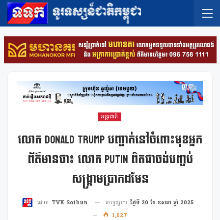
អន្តរជាតិ
លោក Donald Trump បញ្ជាក់នៅចំពោះមុខអ្នក
ព័ត៌មានថា៖ លោក Putin ពិតជាចង់បញ្ចប់
សង្រ្គាមប្រាកដមែន
ចេញផ្សាយ
ថ្ងៃទី 20 ខែ ឧសភា ឆ្នាំ 2025
ដោយ
TVK Sothun
1,027