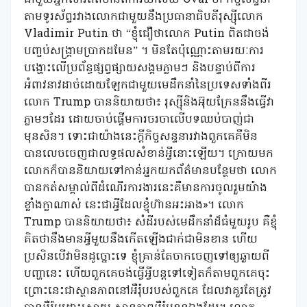
តាមទូរស័ព្ទរវាងលោកជាមួយនឹងប្រធានាធិបតីរុស្ស៊ីលោក
Vladimir Putin ថា “ខ្ញុំជឿថាលោក Putin ពិតជាចង់
បញ្ចប់សង្រ្គាមប្រាកដមែន” ។ មិនតែប៉ុណ្ណោះតាមរយៈការ
បង្ហោះលើប្រព័ន្ធផ្សព្វផ្សាយសង្គមភ្លាមៗ និងបន្ទាប់ពីការ
អំពាវនាវដាច់ដោយឡែកជាមួយមេដឹកនាំនៃប្រទេសទាំងពីរ
លោក Trump បាននិយាយថា៖ រុស្ស៊ីនិងអ៊ុយក្រែននឹងធ្វើវា
ភ្លាមៗដែរ ដោយចាប់ផ្តើមការចរចាលើបទឈប់បាញ់ជា
មុនសិន។ ទោះជាយ៉ាងនេះក្តីកិច្ចសន្ទនារវាងពួកគេគឺមិន
បានលេចចេញជាលទ្ធផលសំខាន់អ្វីនោះឡើយ។ ក្រោយមក
លោកក៏បាននិយាយទៅកាន់អ្នកយកព័ត៌មានបន្ថែមថា លោក
បានកត់សម្គាល់ពីដំណើរការងារនេះគឺមានការចូលរួមយ៉ាង
ខ្លាំងក្លាណាស់ នេះជាអ្វីដែលខ្ញុំហ៊ានអះអាង»។ លោក
Trump បាននិយាយថា៖ សំដីរបស់មេដឹកនាំដ៏ធំមួយរូប គឺខ្ញុំ
គិតថានឹងមានអ្វីមួយនឹងកើតឡើងជាក់ជាមិនខាន ហើយ
ប្រសិនបើវាមិនដូច្នោះទេ ខ្ញុំគ្រាន់តែចាកចេញទៅឲ្យឆ្ងាយពី
បញ្ហានេះ ហើយពួកគេចង់ធ្វើអ្វីបន្តទៅទៀតក៏តាមពួកគេចុះ
ព្រោះនេះជាស្ថានភាពនៅអឺរ៉ុបរបស់ពួកគេ ដែលវាគួរតែត្រូវ