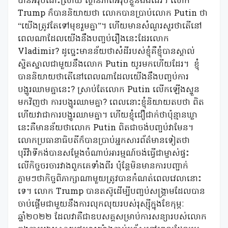
បានអឺរ៉ុបដោះស្រាយ ស្ថានភាពអឺរ៉ុបខ្លួនឯងដែរ។ លោក
Trump ក៏បាននិយាយថា លោកបានប្រាប់លោក Putin ថា
“យើងត្រូវតែទៅមុខរួមគ្នា”។ ហើយមានសំណួរសួរថាតើនៅ
ពេលណាដែលយើងនឹងបញ្ចប់រឿងនេះដែរលោក
Vladimir? ដូច្នេះមានន័យថាសំដីរបស់ខ្ញុំគឺខ្ញុំបានស្គាល់
ស្និតស្នាលជាមួយនឹងលោក Putin យូរមកហើយដែរ។
ខ្ញុំ
បាននិយាយថាតើនៅពេលណាដែលយើងនឹងបញ្ចប់ការ
បង្ហូរឈាមគ្នានេះ? ស្រាប់តែលោក Putin លើកឡើងស្ទួន
មកវិញថា ការបង្ហូរឈាមគ្នា? ពេលនោះខ្ញុំនិយាយតបថា ពិត
ហើយវាជាការបង្ហូរឈាមគ្នា។ ហើយខ្ញុំជឿជាក់ថាប៉ុន្មានឃ្លា
នេះគឺមានន័យថាលោក Putin ពិតជាចង់បញ្ចប់វាមែន។
លោកប្រធានាធិបតីក៏បានប្រាប់អ្នកសារព័ត៌មានទៀតថា
បុរីវ៉ាទីកង់បានសម្តែងចំណាប់អារម្មណ៍ចង់ធ្វើជាម្ចាស់ផ្ទះ
លើកិច្ចចរចារវាងពួកគេទាំងពីរ ប៉ុន្តែមិនមានការបញ្ជាក់
ភ្លាមៗថាកិច្ចពិភាក្សាណាមួយត្រូវបានកំណត់ពេលវេលានោះ
ទេ។ លោក Trump បានតស៊ូដើម្បីបញ្ចប់សង្រ្គាមដែលបាន
ចាប់ផ្តើមជាមួយនឹងការលុកលុយរបស់រុស្ស៊ីក្នុងខែកុម្ភៈ
ឆ្នាំ២០២២ ដែលវាគឺជាឧបសគ្គសម្រាប់ការសន្យារបស់លោក