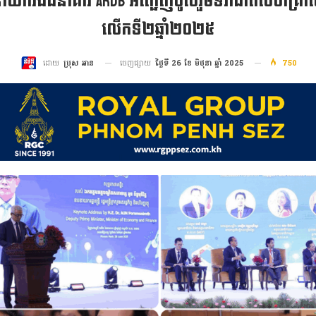
ាយករងធនាគារ ARDB អញ្ជើញចូលរួមទិវាជាតិសហគ្រាសធុ
លើកទី២ឆ្នាំ២០២៥
ចេញផ្សាយ
ថ្ងៃទី 26 ខែ មិថុនា ឆ្នាំ 2025
750
ដោយ
ប្រុស អាន