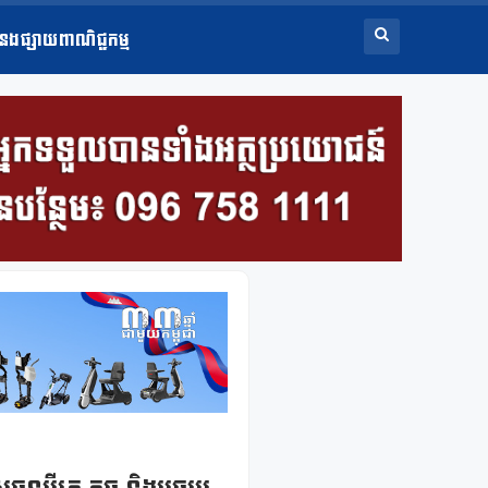
ំនងផ្សាយពាណិជ្ជកម្ម