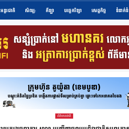
អន្តរជាតិ
សិល្ប​:
កីឡា
បច្ចេកវិទ្យា
សេដ្ឋកិច្ច
ទំនាក់ទ
ព័ត៌មានជាតិ