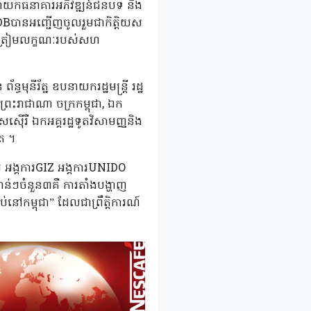
គនាយកធនាគារអភិវឌ្ឍន៍ជនបទ និង
DBបានអញ្ជើញចូលរួមជាកិត្តិយស
ការត្រៀមលក្ខណៈរបស់សហ
មុនីរ័ត្ន ឧបនាយករដ្ឋមន្ត្រី រដ្ឋ
នៃព្រះរាជាណា ចក្រកម្ពុជា, ឯក
ម៉េសស៊ើរឺ ឯកអគ្គរដ្ឋទូតវិសាមញ្ញនិង
ៀត ។
ែរ អង្គការGIZ អង្គការUNIDO
ាន់ៗចំនួន៣គឺ ការតាំងបង្ហាញ
់នៅកម្ពុជា” ដែលជាព្រឹត្តិការណ៍