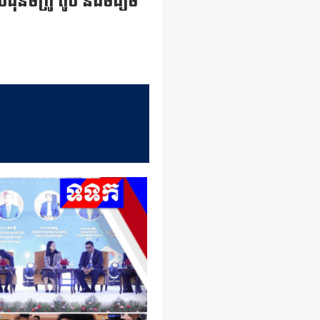
នមីក្រូ តូច និងមធ្យម