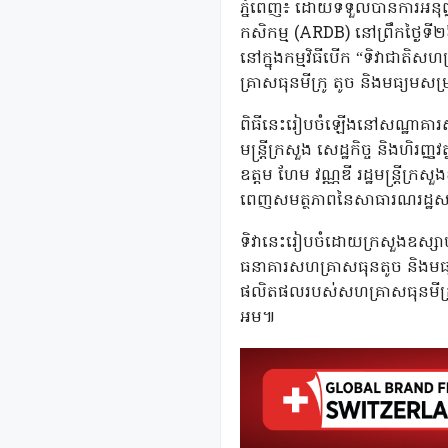
ភ្នំពេញ៖ ដោយទទួលបានការអនុញ្ញ
កសិកម្ម (ARDB) នៅព្រឹកថ្ងៃទ
នៅក្នុងកម្មវិធីបើក “ទិវាជាត
គ្រាសធុនមីក្រូ តូច និងមធ្យមស
ពិធីនេះរៀបចំឡើងនៅសណ្ឋាគារសុខាភ្
មន្ត្រីក្រសួង សេដ្ឋកិច្ច និងហិរញ
ឧត្តម ហែម វណ្ណឌី រដ្ឋមន្ត្រីក្រសួ
ពេញសមត្ថភាពនៃសាធារណរដ្ឋសហព័ន្ធ
ទិវានេះរៀបចំដោយក្រសួងឧស្សាហកម
ធនាគារសហគ្រាសធុនតូច និងមធ្យម 
ផលិតផលរបស់សហគ្រាសធុនមីក្រូ តូច
អម៕