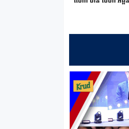
លោក ចាន់ សីហា អគ្គន