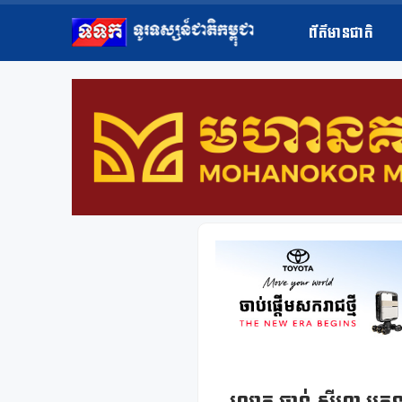
ព័ត៌មានជាតិ