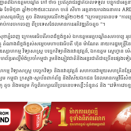
ាតពីឯកឧត្តមបណ្ឌិត កៅ ថាច ប្រតិភូរាជរដ្ឋាភិបាលទទួល បន្ទុកជាអគ្
ី២៦ ខែមិថុនា ឆ្នាំ២០២៥នេះលោក ចាន់ សីហា អគ្គនាយករងធនាគារ AR
ិសហគ្រាសធុនមីក្រូ តូច និងមធ្យមលើក២ឆ្នាំ២០២៥ ”ក្រោមប្រធានបទ “
ម្រាប់ការចាកចេញ ពីប្រទេសដែលមានការអភិវឌ្ឍតិចតួច ”។
នំពេញ ក្រោមអធិបតីភាពដ៏ខ្ពង់ខ្ពស់ ឯកឧត្តមអគ្គបណ្ឌិតសភាចារ្យ អូន ព័ន្ធ
្ញវត្ថុ តំណាងដ៏ខ្ពង់ខ្ពស់សម្តេចមហាបវរធិបតី ហ៊ុន ម៉ាណែត នាយករដ្ឋមន្ត្រី
ងឧស្សាហកម្ម វិទ្យាសាស្ត្រ បច្ចេកវិទ្យានិងនវានុវត្តន៍, ឯកឧត្តម ស្តេហ្វាន 
អាល្លឺម៉ង់ប្រចាំកម្ពុជា រួមនិងភ្ញៀវជាតិនិងអន្តរជាតិជាច្រើនផ្សេងទ
្ម វិទ្យាសាស្ត្រ បច្ចេកវិទ្យា និងនវានុវត្តន៍ សហការជាមួយសហគ្រិនខ្ម
កម្ពុជា ក្រសួង-ស្ថាប័នពាក់ព័ន្ធ និងវិស័យឯកជន ដែលមានកម្មវីធីសំខ
 និងមធ្យម កិច្ចពិភាក្សាលើប្រធានបទគន្លឹះចំនួន៤ និង “វេទិកាវេចខ្ចប