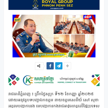
រាជធានីភ្នំពេញ ៖ ព្រឹកថ្ងៃសុក្រ ទី១២ ខែកញ្ញា ឆ្នាំ២០២៥
ដោយអនុវត្តបទបញ្ជាឯកឧត្តម នាយឧត្តមសេនីយ៍ សៅ សុខា
អគ្គមេបញ្ជាការរង មេបញ្ជាការកងរាជអាវុធហត្ថលើផ្ទៃប្រទេស