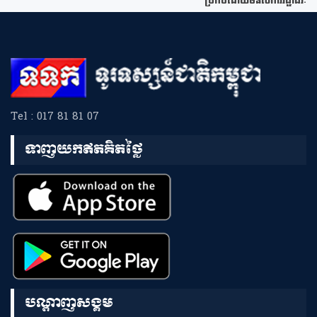
ប្រកបដោយមនសិការវិជ្ជាជីវៈ
Tel : 017 81 81 07
ទាញយកឥតគិតថ្លៃ
បណ្តាញសង្គម