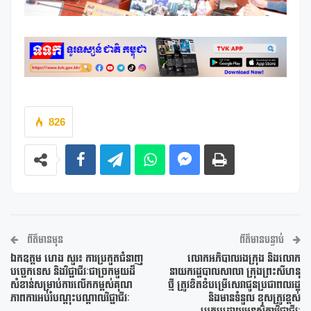
826
ព័ត៌មានមុន
ព័ត៌មានបន្ទាប់
ឯកឧត្ដម ហេង សួរ៖ ការប្រកួតជំនាញ
លោកអភិបាលរងក្រុង និងលោក
បច្ចេកទេស និងវិជ្ជាជីវៈជាច្រកមួយដ៏
នាយករដ្ឋបាលសាលា ក្រុងព្រះសីហនុ
សំខាន់សម្រាប់ការលើកកម្ពស់គុណ
ថ្មី ត្រូវខិតខំបម្រើសេវាជូនប្រជាពលរដ្ឋ
ភាពការអប់រំបណ្ដុះបណ្ដាលវិជ្ជាជីវៈ
និងមានទំនួល ខុសត្រូវខ្ពស់