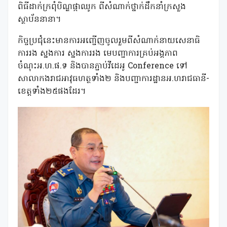
ពិធីដាក់ក្រពុំបិណ្ឌផ្កាឈូក ពីសំណាក់ថ្នាក់ដឹកនាំក្រសួង
ស្ថាប័ននានា។
កិច្ចប្រជុំនេះមានការអញ្ជើញចូលរួមពីសំណាក់នាយសេនាធិ
ការរង ស្នងការ ស្នងការរង មេបញ្ជាការគ្រប់អង្គភាព
ចំណុះអ.ហ.ផ.ទ និងបានភ្ជាប់វីដេអូ Conference ទៅ
សាលាកងរាជអាវុធហត្ថទាំង២ និងបញ្ជាការដ្ឋានអ.ហរាជធានី-
ខេត្តទាំង២៥ផងដែរ។