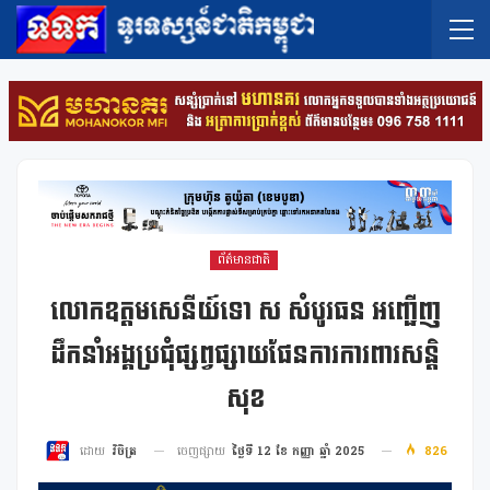
ព័ត៌មានជាតិ
លោកឧត្តមសេនីយ៍ទោ ស សំបូរធន អញ្ជើញ
ដឹកនាំអង្គប្រជុំផ្សព្វផ្សាយផែនការការពារសន្តិ
សុខ
ចេញផ្សាយ
ថ្ងៃទី 12 ខែ កញ្ញា ឆ្នាំ 2025
826
ដោយ
វិចិត្រ