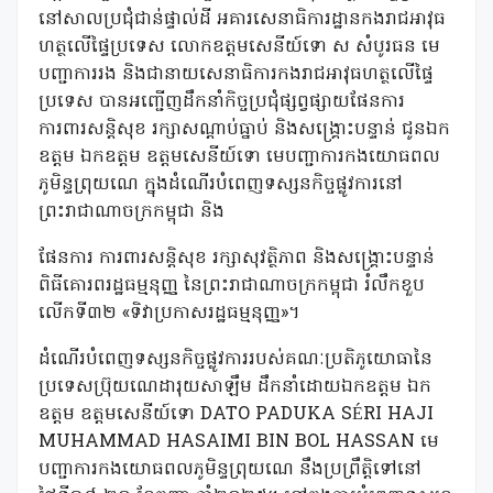
នៅសាលប្រជុំជាន់ផ្ទាល់ដី អគារសេនាធិការដ្ឋានកងរាជអាវុធ
ហត្ថលើផ្ទៃប្រទេស លោកឧត្តមសេនីយ៍ទោ ស សំបូរធន មេ
បញ្ជាការរង និងជានាយសេនាធិការកងរាជអាវុធហត្ថលើផ្ទៃ
ប្រទេស បានអញ្ជើញដឹកនាំកិច្ចប្រជុំផ្សព្វផ្សាយផែនការ
ការពារសន្តិសុខ រក្សាសណ្ដាប់ធ្នាប់ និងសង្គ្រោះបន្ទាន់ ជូនឯក
ឧត្តម ឯកឧត្តម ឧត្តមសេនីយ៍ទោ មេបញ្ជាការកងយោធពល
ភូមិន្ទព្រុយណេ ក្នុងដំណើរបំពេញទស្សនកិច្ចផ្លូវការនៅ
ព្រះរាជាណាចក្រកម្ពុជា និង
ផែនការ ការពារសន្តិសុខ រក្សាសុវត្ថិភាព និងសង្គ្រោះបន្ទាន់
ពិធីគោរពរដ្ឋធម្មនុញ្ញ នៃព្រះរាជាណាចក្រកម្ពុជា រំលឹកខួប
លើកទី៣២ «ទិវាប្រកាសរដ្ឋធម្មនុញ្ញ»។
ដំណើរបំពេញទស្សនកិច្ចផ្លូវការរបស់គណៈប្រតិភូយោធានៃ
ប្រទេសប្រ៊ុយណេដារុយសាឡឹម ដឹកនាំដោយឯកឧត្តម ឯក
ឧត្តម ឧត្តមសេនីយ៍ទោ DATO PADUKA SÉRI HAJI
MUHAMMAD HASAIMI BIN BOL HASSAN មេ
បញ្ជាការកងយោធពលភូមិន្ទព្រុយណេ នឹងប្រព្រឹត្តិទៅនៅ