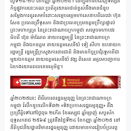
ថ្ងៃទី១៨-២០ ខែកញ្ញា ឆ្នាំ២០២៥។ នៅក្នុងការបំពេញទស្សន
កិច្ចផ្លូវការនេះគណៈប្រតិភូយោធាជាន់ខ្ពស់នឹងមានជំនួប
សម្តែងការគួរសមចំពោះសម្តេចអគ្គមហាសេនាបតីតេជោ ហ៊ុន
សែន ប្រធានព្រឹទ្ធសភា និងជាប្រធានក្រុមឧត្តមប្រឹក្សាផ្ទាល់
ព្រះមហាក្សត្រ នៃព្រះរាជាណាចក្រកម្ពុជា សម្តេចមហាបវរ
ធិបតី ហ៊ុន ម៉ាណែត នាយករដ្ឋមន្ត្រី នៃព្រះរាជាណាចក្រ
កម្ពុជា និងឯកឧត្តម នាយឧត្តមសេនីយ៍ ទៀ សីហា ឧបនាយក
រដ្ឋមន្ត្រី រដ្ឋមន្ត្រីក្រសួងការពារជាតិ និងមានកិច្ចប្រជុំទ្វេភាគីជា
មួយឯកឧត្តម នាយឧត្តមសេនីយ៍ វង្ស ពិសេន អគ្គមេបញ្ជាការ
នៃកងយោធពលខេមរភូមិន្ទ។
ឆ្នាំ២០២៥នេះ ពិធីគោរពរដ្ឋធម្មនុញ្ញ នៃព្រះរាជាណាចក្រ
កម្ពុជា រំលឹកខួបលើកទី៣២ «ទិវាប្រកាសរដ្ឋធម្មនុញ្ញ» នឹង
ប្រព្រឹត្តិទៅនៅថ្ងៃពុធ ២កើត ខែអស្សុជ ឆ្នាំម្សាញ់ សប្តស័ក
ពុទ្ធសករាជ ២៥៦៩ ត្រូវនឹងថ្ងៃទី២៤ ខែកញ្ញា ឆ្នាំ២០២៥ នៅ
នីតិបូជនីយដ្ឋានវិមានរដ្ឋធម្មនុញ្ញ ដោយមានការរៀបចំប្រារព្ធ