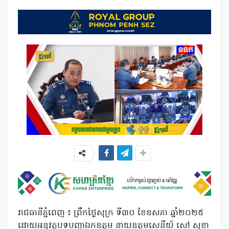
រាជធានីភ្នំពេញ ៖ ព្រឹកថ្ងៃសុក្រ ទី៣០ ខែឧសភា ឆ្នាំ២០២៥
ដោយអនុវត្តបទបញ្ជាឯកឧត្តម នាយឧត្តមសេនីយ៍ សៅ សុខា