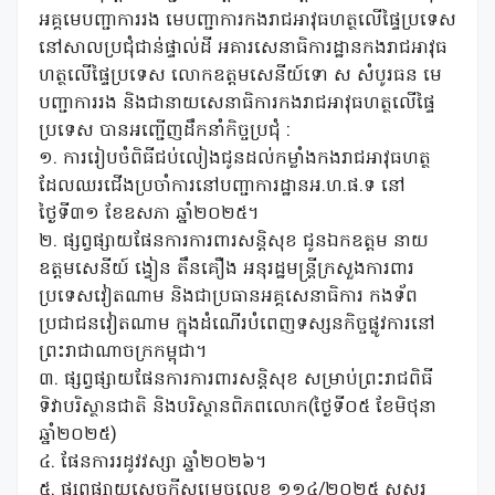
អគ្គមេបញ្ជាការរង មេបញ្ជាការកងរាជអាវុធហត្ថលើផ្ទៃប្រទេស
នៅសាលប្រជុំជាន់ផ្ទាល់ដី អគារសេនាធិការដ្ឋានកងរាជអាវុធ
ហត្ថលើផ្ទៃប្រទេស លោកឧត្តមសេនីយ៍ទោ ស សំបូរធន មេ
បញ្ជាការរង និងជានាយសេនាធិការកងរាជអាវុធហត្ថលើផ្ទៃ
ប្រទេស បានអញ្ជើញដឹកនាំកិច្ចប្រជុំ :
១. ការរៀបចំពិធីជប់លៀងជូនដល់កម្លាំងកងរាជអាវុធហត្ថ
ដែលឈរជើងប្រចាំការនៅបញ្ជាការដ្ឋានអ.ហ.ផ.ទ នៅ
ថ្ងៃទី៣១ ខែឧសភា ឆ្នាំ២០២៥។
២. ផ្សព្វផ្សាយផែនការការពារសន្តិសុខ ជូនឯកឧត្តម នាយ
ឧត្តមសេនីយ៍ ង្វៀន តឹនគឿង អនុរដ្ឋមន្ត្រីក្រសួងការពារ
ប្រទេសវៀតណាម និងជាប្រធានអគ្គសេនាធិការ កងទ័ព
ប្រជាជនវៀតណាម ក្នុងដំណើរបំពេញទស្សនកិច្ចផ្លូវការនៅ
ព្រះរាជាណាចក្រកម្ពុជា។
៣. ផ្សព្វផ្សាយផែនការការពារសន្តិសុខ សម្រាប់ព្រះរាជពិធី
ទិវាបរិស្ថានជាតិ និងបរិស្ថានពិភពលោក(ថ្ងៃទី០៥ ខែមិថុនា
ឆ្នាំ២០២៥)
៤. ផែនការរដូវវស្សា ឆ្នាំ២០២៦។
៥. ផ្សព្វផ្សាយសេចក្តីសម្រេចលេខ ១១៤/២០២៥ សសរ