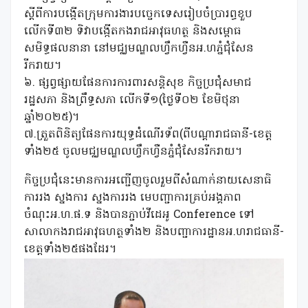
ស្តីពីការបង្កើតក្រុមការងារបច្ចេកទេសរៀបចំប្រារព្ធខួប
លើកទី៣២ ទិវាបង្កើតកងរាជអាវុធហត្ថ និងសម្ពោធ
សមិទ្ធផលនានា នៅមជ្ឈមណ្ឌលហ្វឹកហ្វឺនអ.ហភ្នំជុំសែន
រីករាយ។
៦. ផ្សព្វផ្សាយផែនការការពារសន្តិសុខ កិច្ចប្រជុំសមាជ
រដ្ឋសភា និងព្រឹទ្ធសភា លើកទី១(ថ្ងៃទី០២ ខែមិថុនា
ឆ្នាំ២០២៥)។
៧.ត្រួតពិនិត្យផែនការយុទ្ធដំណើរទ័ព(ពីបណ្តារាជធានី-ខេត្ត
ទាំង២៥ ចូលមជ្ឈមណ្ឌលហ្វឹកហ្វឺនភ្នំជុំសែនរីករាយ។
កិច្ចប្រជុំនេះមានការអញ្ជើញចូលរួមពីសំណាក់នាយសេនាធិ
ការរង ស្នងការ ស្នងការរង មេបញ្ជាការគ្រប់អង្គភាព
ចំណុះអ.ហ.ផ.ទ និងបានភ្ជាប់វីដេអូ Conference ទៅ
សាលាកងរាជអាវុធហត្ថទាំង២ និងបញ្ជាការដ្ឋានអ.ហរាជធានី-
ខេត្តទាំង២៥ផងដែរ។