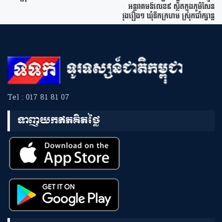
អន្តរាគមន៍លេខ៩ ស្ថិតក្នុងភូមិសែន
រុងរឿង១ ឃុំទឹកក្រហម ស្រុកជាំក្សាន្ត
Tel : 017 81 81 07
ទាញយកឥតគិតថ្លៃ