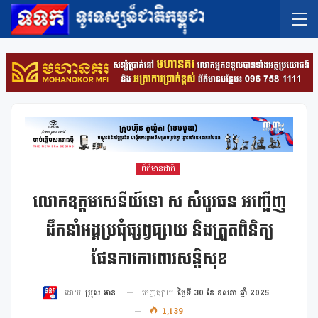
ព័ត៌មានជាតិ
លោកឧត្តមសេនីយ៍ទោ ស សំបូរធន អញ្ជើញ
ដឹកនាំអង្គប្រជុំផ្សព្វផ្សាយ និងត្រួតពិនិត្យ
ផែនការការពារសន្តិសុខ
ចេញផ្សាយ
ថ្ងៃទី 30 ខែ ឧសភា ឆ្នាំ 2025
ដោយ
ប្រុស អាន
1,139