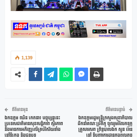
1,139
ព័ត៌មានមុន
ព័ត៌មានបន្ទាប់
ឯកឧត្តម ឈិន កេតនា៖ បច្ចុប្បន្ននេះ
ឯកឧត្តមរដ្ឋមន្ត្រីក្រសួងសុខាភិបាល
ប្រទេសជាតិមានសុខសន្តិភាព ស្ថិរភាព
ដឹកនាំគណៈប្រតិភូ ចូលរួមរំលែកទុក្ខ
និងមានការអភិវឌ្ឍលើគ្រប់វិស័យទាំង
គ្រួសារសព ព្រិន្ទបាលឯក សួន រ៉ោន
នៅទីក្រុង និងជនបទ
នៅ ទីបញ្ជាការដ្ឋានកងពលតូច