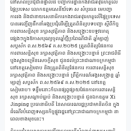
នៅសាលប្រជុំជាន់ផ្ទាល់ដី បញ្ជាការដ្ឋានកងរាជអាវុធហត្ថលើ
ផ្ទៃប្រទេស លោកឧត្តមសេនីយ៍ទោ ស សំបូរធន មេបញ្ជា
ការរង និងជានាយសេនាធិការកងរាជអាវុធហត្ថលើផ្ទៃប្រទេស
បានអញ្ជើញដឹកនាំអង្គប្រជុំដើម្បីត្រួតពិនិត្យបទបញ្ជា ស្ដីពីកិច្ច
ការពារសន្តិសុខ រក្សាសុវត្ថិភាព និងសង្គ្រោះឧបទ្ទវហេតុ
ផ្សេងៗក្នុងឱកាសបុណ្យចូលឆ្នាំថ្មីប្រពៃណីជាតិ ឆ្នាំម្សាញ់
សប្តស័ក ព.ស.២៥៦៩ គ.ស.២០២៥ ត្រួតពិនិត្យផែនការ
ការពារសន្តិសុខ រក្សាសុវត្ថិភាព និងសង្គ្រោះបន្ទាន់ ព្រះរាជពិធី
បួងសួងចម្រើនសេចក្តីសុខ ជូនដល់ព្រះរាជាណាចក្រកម្ពុជា
នៅខេត្តសៀមរាប និងត្រួតពិនិត្យផែនការ ការពារសន្តិសុខ
រក្សាសុវត្ថិភាព និងសង្គ្រោះបន្ទាន់ ព្រឹត្តិការណ៍អង្គរសង្ក្រាន្ត ឆ្នាំ
ម្សាញ់ សប្តស័ក ព.ស.២៥៦៩ គ.ស.២០២៥ នៅខេត្ត
សៀមរាប។ ទន្ទឹមនោះក៏បានផ្សព្វផ្សាយផែនការការពារសន្តិ
សុខ រក្សាសណ្ដាប់ធ្នាប់ និងសង្គ្រោះបន្ទាន់ ជូនឯកឧត្តម Xi
Jinping ប្រធានាធិបតី នៃសាធារណរដ្ឋប្រជាមានិតចិន ក្នុង
ដំណើរបំពេញទស្សនកិច្ចផ្លូវរដ្ឋនៅព្រះរាជាណាចក្រកម្ពុជា នា
ពេលខាងមុខនេះ។