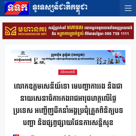
ព័ត៌មានជាតិ
លោកឧត្តមសេនីយ៍ទោ មេបញ្ជាការរង និងជា
នាយសេនាធិការកងរាជអាវុធហត្ថលើផ្ទៃ
ប្រទេស អញ្ជើញដឹកនាំអង្គប្រជុំត្រួតពិនិត្យបទ
បញ្ជា និងផ្សព្វផ្សាយផែនការសន្តិសុខ