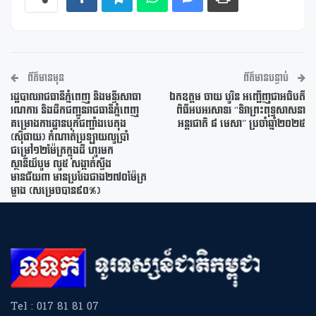
ព័ត៌មានមុន
ព័ត៌មានបន្ទាប់
រដ្ឋបាលរាជធានីភ្នំពេញ និងមន្ទីរសាធា
ឯកឧត្តម ចាយ បូរិន អញ្ជើញជាអធិបតី
រណការ និងដឹកជញ្ជូនរាជធានីភ្នំពេញ
ពិធីអបអរសាទរ “ទិវាព្រះពុទ្ធសាសនា
គម្រោងការដ្ឋានបុកជញ្ជាំងបេតុង
អន្តរជាតិ ៨ មេសា” ប្រចាំឆ្នាំ២០២៥
(សុីផាយ) កំណាត់ប្រឡាយលូប្រាំ
ជម្រៅ១២ម៉ែត្រក្នុងដី ហូរមក
ស្ថានីយ៌បូម លូ៥ សង្កាត់ស្ទឹង
មានជ័យ៣ មានប្រវែងជាង២៧០ម៉ែត្រ
ម្ខាង (សម្រេចបាន៩០%)
Tel : 017 81 81 07