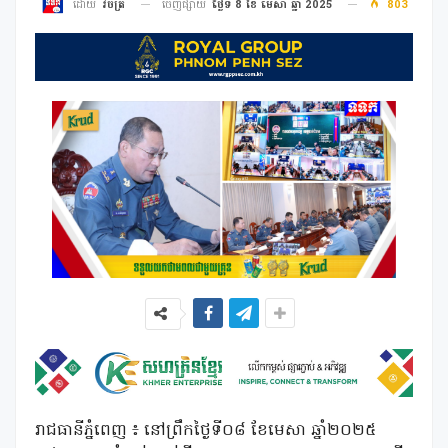
ចេញផ្សាយ
ថ្ងៃទី 8 ខែ មេសា ឆ្នាំ 2025
803
ដោយ
វិចិត្រ
រាជធានីភ្នំពេញ ៖ នៅព្រឹកថ្ងៃទី០៨ ខែមេសា ឆ្នាំ២០២៥