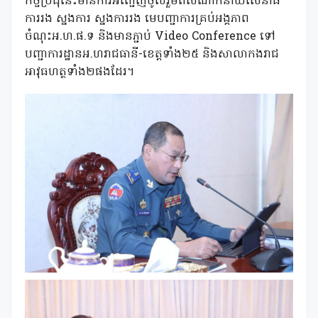
កិច្ចប្រជុំនេះមានការអញ្ជើញចូលរួមពីសំណាក់នាយសេនាធិ
ការរង ស្នងការ ស្នងការរង មេបញ្ជាការគ្រប់អង្គភាព
ចំណុះអ.ហ.ផ.ទ និងមានភ្ជាប់ Video Conference ទៅ
បញ្ជាការដ្ឋានអ.ហរាជធានី-ខេត្តទាំង២៥ និងសាលាកងរាជ
អាវុធហត្ថទាំង២ផងដែរ។