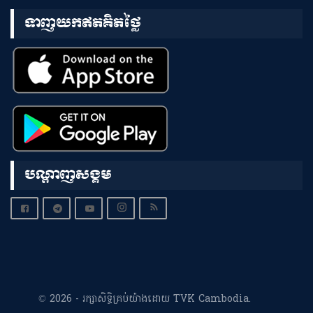
ទាញយកឥតគិតថ្លៃ
បណ្តាញសង្គម
© 2026 - រក្សាសិទ្ធិគ្រប់យ៉ាងដោយ TVK Cambodia.