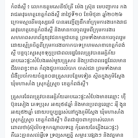
កំពង់ស្ពឺ ៖ លោក​ឧត្តមសេនីយ៍ត្រី ម៉េ​ង​​ ស្រ៊ុន​​​ មេបញ្ជាការ​​​ កង
រាជអាវុធហត្ថខេត្តកំពង់ស្ពឺ​ នាថ្ងៃទី១០ ខែមិថុនា ឆ្នាំ២០២៦
ក្រោម​ស្មារតី​មនុស្សធម៏​ បានអញ្ជើញដឹកនាំក្រុមការងារ​កងរាជ
អាវុធហត្ថខេត្ត​កំពង់ស្ពឺ និងមានការចូលរួមពីក្រុមការងារ
សហភាពសហព័ន្ធយុវជនកម្ពុជាខេត្ត ព្រមទាំងមានការចូលរួម
ដោយស្ម័គ្រចិត្តពីក្រុមការងារកាកបាទក្រហមសាខាខេត្តកំពង់
ស្ពឺ បន្តចុះសួរសុខទុក្ខប្រជាពលរដ្ឋ​ដែល​ត្រូវបាន​អគ្គិភ័យ​
ឆាបឆេះផ្ទះសំបែងអស់មួយគ្រួសារ និង​ប្រជាពល​រដ្ឋ​ដែលមាន
ជីវភាពខ្វះខាត កំពុងជួបការលំបាក​ ចាស់ជរា​ ព្រមទាំងមាន
ជំងឺប្រចាំកាយចំនួន០៣គ្រួសារ​​បន្ថែមទៀត ស្ថិតក្នុង​ភូមិស្លែង
ឃុំមហាសាំង ស្រុកភ្នំស្រួច ខេត្តកំពង់ស្ពឺ។
គ្រួសារដែលត្រូវបាន​អគ្គិភ័យ​ឆាបឆេះ​ផ្ទះសំបែងមានឈ្មោះ ហ៉ឺ
ប៊ុនសៀង ​ភេទប្រុស អាយុ៥៨ឆ្នាំ​ និងមានប្រពន្ធឈ្មោះ អ៉ី ងួន
អាយុ៥២ឆ្នាំ ដោយ​បច្ចុប្បន្ន​រស់នៅក្នុងភូមិស្លែង ឃុំមហាសាំង
ស្រុកភ្នំស្រួច ខេត្តកំពង់ស្ពឺ។ ពិតជាដូចពាក្យចាស់លោក
ពោលថា(ស៊ូលិចទូកកណ្តាលទន្លេ កុំអោយតែភ្លើងឆេះផ្ទះ)
គឺឆេះគ្មានសល់អ្វីទេ ទ្រព្យ​សម្បត្តិ​​​ សម្ភារៈ​ផ្សេង​ៗ​ និង​វត្ថុ​មាន