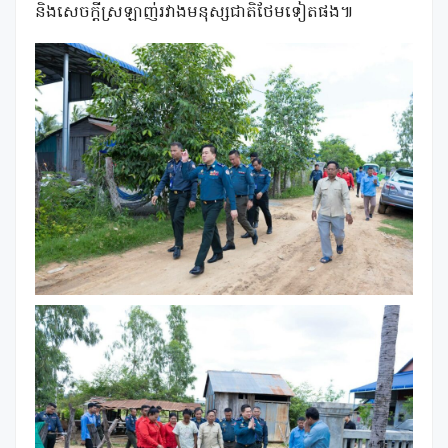
និងសេចក្តីស្រឡាញ់រវាងមនុស្សជាតិថែមទៀតផង៕