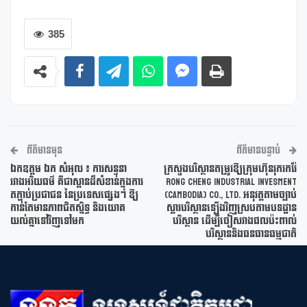
385
ព័ត៌មានមុន
ព័ត៌មានបន្ទាប់
ឯកឧត្តម ឯក សំអុល ៖ ការសន្ទនា
ក្រសួងបរិស្ថានតម្រូវឱ្យក្រុមហ៊ុនរុករករ៉ែ
រវាងអរិយធម៌ គឺជាស្ពានដ៏សំខាន់ក្នុងការ
RONG CHENG INDUSTRIAL INVESMENT
តភ្ជាប់ប្រជាជន នៃប្រទេសផ្សេងៗ ឱ្យ
(CAMBODIA) CO., LTD. អនុវត្តតាមច្បាប់
កាន់តែមានភាពជិតស្និទ្ធ និងយោគ
ស្តារបរិស្ថានឡើងវិញស្របតាមបទដ្ឋាន
យល់គ្នាទៅវិញទៅមក
បរិស្ថាន ដើម្បីចៀសវាងផលប៉ះពាល់
បរិស្ថាននិងធនធានធម្មជាតិ