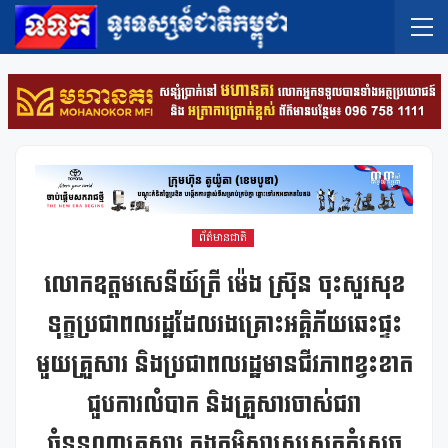
ព័ត៌មានជាតិ
លោកឧត្តម​សេនីយ៍​ត្រី​​​ ម៉េ​ង​​​​ ស្រ៊ុន​​​ ចុះសួរសុខ
ទុក្ខ​ប្រជាពលរដ្ឋដែលរងគ្រោះអគ្គិភ័យឆេះផ្ទះ
មួយគ្រួសារ និង​ប្រជាពល​រដ្ឋ​មាន​ជីវភាព​ខ្វះខាត
ជួបការ​លំបាក​ និងគ្រួសារចាស់ជរា
ចំនួន០៣គ្រួសារ ក្នុងភូមិសាស្ត្រស្រុកភ្នំស្រួច