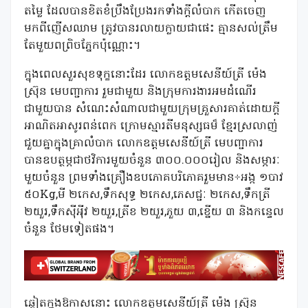
តម្លៃ​ ដែលបានខិតខំប្រឹងប្រែងរកទាំងក្តីលំបាក កើតចេញ
មកពី​ញើសឈាម ត្រូវបានរលាយក្លាយជាផេះ គ្មានសល់ត្រឹម
តែមួយពព្រិចភ្នែកប៉ុណ្ណោះ។
ក្នុង​ពេល​សួរ​សុខទុក្ខ​នោះដែរ​ លោកឧត្តម​សេនីយ៍​ត្រី​​​ ម៉េ​ង​​​
ស្រ៊ុន​​​ មេបញ្ជាការ​​​ រួមជាមួយ និងក្រុមការងារអមដំណើរ
ជាមួយបាន សំណេះសំណាល​ជាមួយក្រុមគ្រួសារ​គាត់ដោយក្តី
អាណិតអាសូរពន់ពេក ក្រោមស្មារតីមនុស្សធម៏ ខ្មែរ​ស្រលាញ់​
ជួយគ្នា​ក្នុង​គ្រាលំបាក​ លោកឧត្តម​សេនីយ៍​ត្រី​​​ មេបញ្ជាការ​
បាន​ឧបត្ថម្ភ​ជា​ថវិការ​មួយចំនួន​​ ៣០០.០០០រៀល និង​សម្ភារៈ​
មួយចំនួន​ ព្រមទាំង​គ្រឿង​ឧបភោគ​បរិភោគ​រួមមាន÷អង្ក ១បាវ
៥០Kg,មី ២កេស,ទឹកសុទ្ធ ២កេស,ភេសជ្ជៈ ២កេស,ទឹកត្រី
២យួរ,ទឹកស៉ីអ៉ីវ ២យួរ,ត្រីខ ២យួរ,ភួយ ៣,ខ្នើយ ៣ និងកន្ទេល
ចំនួន ថែមទៀត​ផង។
ឆ្លៀត​ក្នុង​ឱកាស​នោះ​ លោកឧត្តមសេនីយ៍​ត្រី​​​ ម៉េ​ង​ ​ស្រ៊ុន​