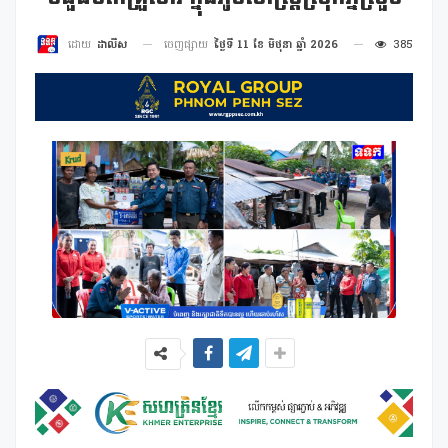
ចេញផ្សាយ
ថ្ងៃទី 11 ខែ មិថុនា ឆ្នាំ 2026
385
ដោយ
ដាលីស