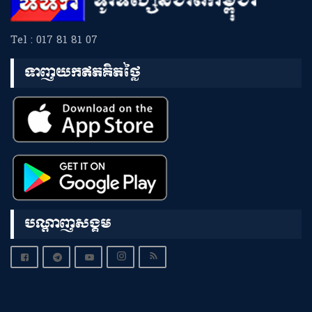
Tel : 017 81 81 07
ទាញយកឥតគិតថ្លៃ
បណ្តាញសង្គម