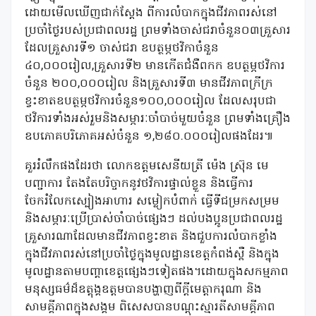
ដោយ​មើលឃើញ​ជាក់ស្តែង​ ពីការលំបាកក្នុងជីវភាពរស់នៅ
ប្រចាំថ្ងៃរបស់ប្រជាពលរដ្ឋ ព្រមទាំងចាស់ជរាចំនួន០៣គ្រួសារ​​
ដែលគ្រួសារទី១ ចាស់ជរា ឧបត្ថម្ភ​ថវិកា​ចំនួន​
៤០,០០០រៀល,គ្រួសារទី២ មានកើតជំងឺពកក​ ឧបត្ថម្ភ​ថវិការ​
ចំនួន​ ២០០,០០០រៀល​ និងគ្រួសារទី៣ មានជីវភាពក្រីក្រ
ខ្វះខាត​ឧបត្ថម្ភ​ថវិការចំនួន១០០,០០០រៀល​ ដែលសរុបជា
ថវិការទាំងអស់​រួម​និង​សម្ភារៈ​ចាំបាច់​មួយចំនួន​ ព្រមទាំងគ្រឿង
ឧបភោគ​បរិភោគអស់ចំនួន ១,២៨០.០០០រៀលផងដែរ៕
គួររំលឹកផងដែរថា លោកឧត្តមសេនីយត្រី ម៉េង ស្រ៊ុន មេ
បញ្ជាការ​​​​ តែងតែបរិច្ចាកនូវថវិការផ្ទាល់ខ្លួន និងធ្វើការ
ចែករំលែកស្បៀងអាហារ សម្លៀកបំពាក់ ធ្វើទីជម្រកសម្រម
និងសម្ភារៈប្រើប្រាស់ចាំបាច់ផ្សេងៗ ដល់បងប្អូនប្រជាពលរដ្ឋ
គ្រួសារណាដែលមានជីវភាពខ្វះខាត និងជួបការលំបាកខ្លាំង
ក្នុងជីវភាពរស់នៅប្រចាំថ្ងៃក្នុងមូលដ្ឋានខេត្តកំពង់ស្ពឺ​ និងក្នុង
មូលដ្ឋានតាមបញ្តាខេត្តផ្សេងៗទៀតផង។ដោយក្នុងសកម្មភាព
មនុស្សធម៌ដ៏ឧត្តុង្គឧត្តមបានបង្ហាញពីក្តីមេត្តាករុណា និង
សាមគ្គីភាពក្នុងសង្គម ពិសេសបានបណ្តុះស្មារតីសាមគ្គីភាព