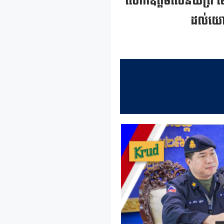
លោកឧត្តមសេនីយ៍ត្រី ម
ដល់យោធ