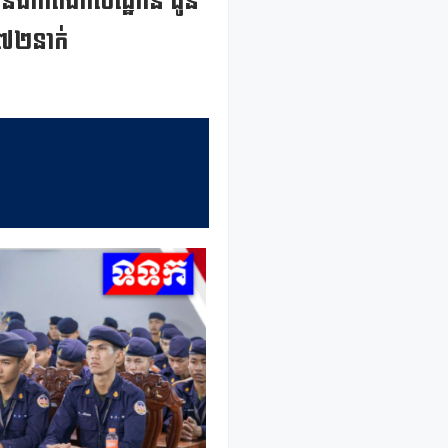
ល និងកាត់ឯកសណ្ឋាន ជូន
ន៧២នាក់