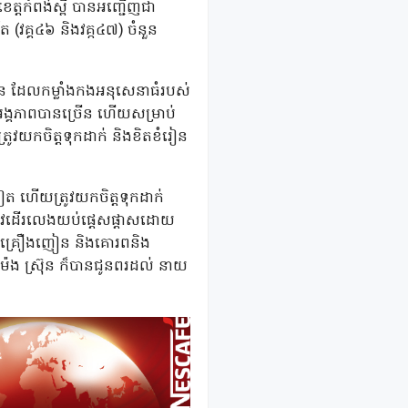
េត្តកំពង់ស្ពឺ បានអញ្ជើញជា
(វគ្គ៤៦ និងវគ្ក៤៧) ចំនួន
ចំនួន ដែលកម្លាំងកងអនុសេនាធំរបស់
្គភាពបានច្រើន ហើយសម្រាប់
ត្រូវយកចិត្តទុកដាក់ និងខិតខំរៀន
ទៀត ហើយត្រូវយកចិត្តទុកដាក់
ត្រូវដើរលេងយប់ផ្តេសផ្តាសដោយ
ងាយពីគ្រឿងញៀន​ និងគោរពនិង
ម៉េង ស្រ៊ុន ក៏បានជូនពរដល់ នាយ