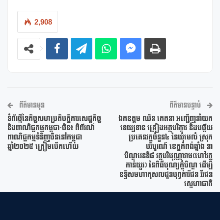
2,908
ព័ត៌មានមុន
ព័ត៌មានបន្ទាប់
ទំព័រថ្មីនៃកិច្ចសហប្រតិបត្តិការសេដ្ឋកិច្ច
ឯកឧត្តម ឈិន កេតនា អញ្ជើញនាំយក
និងពាណិជ្ជកម្មកម្ពុជា-ចិន៖ ពិព័រណ៍
ទេយ្យទាន គ្រឿងអត្ថបរិក្ខារ និងបច្ច័យ
ពាណិជ្ជកម្មទំនិញចិននៅកម្ពុជា
ប្រគេនវត្តចំនួន៤ នៃឃុំមេលំ ស្រុក
ឆ្នាំ២០២៥ ត្រៀមបើកហើយ
បរិបូរណ៍ ខេត្តកំពង់ឆ្នាំង នា
បិណ្ឌវេនទី៨ វត្តបរិបុណ្ណារាម(ហៅវត្ត
កាន់យួរ) នៃពិធីបុណ្យភ្ជុំបិណ្ឌ ដើម្បី
ឧទ្ទិសមហាកុសលជូនបុព្វការីជន វីរជន
ស្នេហាជាតិ