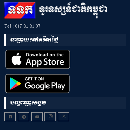
Tel : 017 81 81 07
ទាញយកឥតគិតថ្លៃ
បណ្តាញសង្គម