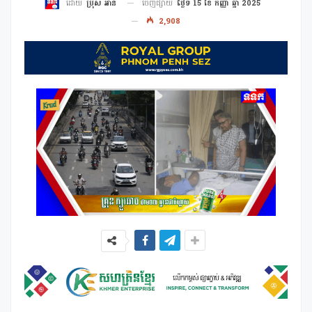
ចេញផ្សាយ
ថ្ងៃទី 15 ខែ កញ្ញា ឆ្នាំ 2025
ដោយ
ប្រុស អាន
2,908