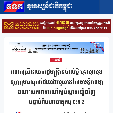
អន្តរជាតិ
លោកស្រីនាយករដ្ឋមន្ត្រីនេប៉ាល់ថ្មី ចុះសួរសុខ
ទុក្ខក្រុមបាតុករដែលរងរបួសនៅតាមមន្ទីរពេទ្យ
ខណៈសភាពការណ៍ស្ងប់ស្ងាត់ឡើងវិញ
បន្ទាប់ពីមហាបាតុកម្ម Gen Z