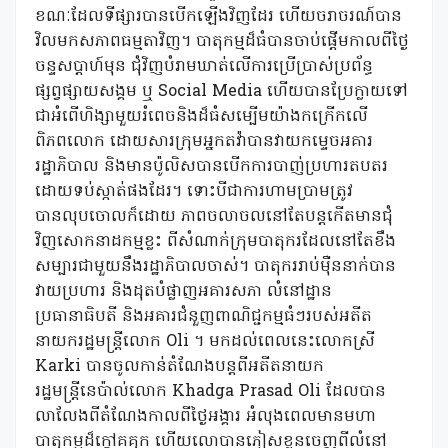
ខណៈដែលទីផ្សារបានបើកឡើងវិញដែរ ហើយចរាចរណ៍បាន
វិលមកសភាពធម្មតាវិញ។ បាតុកម្មដ៏ធំបានចាប់ផ្តើមកាលពីថ្ងៃ
ចន្ទសប្តាហ៍មុន ជុំវិញបំរាមឃាត់លើការប្រើប្រាស់ប្រព័ន្ធ
ផ្សព្វផ្សាយសង្គម ឬ Social Media ហើយបានប្រែក្លាយទៅ
ជាអំពើហិង្សាមួយរំពេចនិងដ៏ធំសម្បើមយ៉ាងកក្រើកលើ
ពិភពលោក ដោយសារក្រុមអ្នកតវ៉ាបានវាយកម្ទេចអគារ
រដ្ឋាភិបាល និងមានប៉ូលិសបានបើកការបាញ់ប្រហារតបតរ
ដោយទប់ស្កាត់ផងដែរ។ ទោះបីជាការហាមប្រាមត្រូវ
បានលុបចោលក៏ដោយ ភាពចលាចលនៅតែបន្តកើតមានជុំ
វិញសោកនាដកម្មខ្លះ ពីសំណាក់ក្រុមបាតុករដែលនៅតែខឹង
សម្បារជាមួយនឹងរដ្ឋាភិបាលចាស់។ បាតុកររាប់ម៉ឺននាក់បាន
វាយប្រហារ និងដុតបំផ្លាញអគារសភា លំនៅដ្ឋាន
ប្រធានាធិបតី និងអគារជំនួញពាណិជ្ជកម្មធំៗរបស់អតីត
នាយករដ្ឋមន្រ្តីលោក Oli ។ មកដល់ពេលនេះលោកស្រី
Karki បានចូលកាន់តំណែងបន្តពីអតីតនាយក
រដ្ឋមន្រ្តីនេប៉ាល់លោក Khadga Prasad Oli ដែលបាន
លាលែងពីតំណែងកាលពីថ្ងៃអង្គារ អំលុងពេលមានមហា
បាតុកម្មដ៏ក្តៅគគុក ហើយលោបានភៀសខ្លួនចេញពីលំនៅ