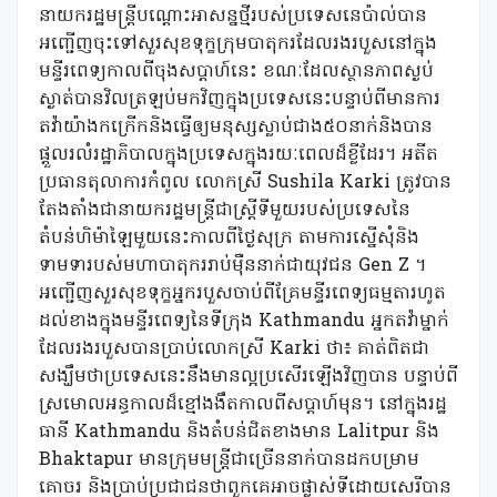
នាយករដ្ឋមន្រ្តីបណ្តោះអាសន្នថ្មីរបស់ប្រទេសនេប៉ាល់បាន
អញ្ជើញចុះទៅសួរសុខទុក្ខក្រុមបាតុករដែលរងរបួសនៅក្នុង
មន្ទីរពេទ្យកាលពីចុងសប្តាហ៍នេះ ខណៈដែលស្ថានភាពស្ងប់
ស្ងាត់បានវិលត្រឡប់មកវិញក្នុងប្រទេសនេះបន្ទាប់ពីមានការ
តវ៉ាយ៉ាងកក្រើកនិងធ្វើឲ្យមនុស្សស្លាប់ជាង៥០នាក់និងបាន
ផ្តួលរលំរដ្ឋាភិបាលក្នុងប្រទេសក្នុងរយៈពេលដ៏ខ្លីដែរ។ អតីត
ប្រធានតុលាការកំពូល លោកស្រី Sushila Karki ត្រូវបាន
តែងតាំងជានាយករដ្ឋមន្ត្រីជាស្ត្រីទីមួយរបស់ប្រទេសនៃ
តំបន់ហិម៉ាឡៃមួយនេះកាលពីថ្ងៃសុក្រ តាមការស្នើសុំនិង
ទាមទារបស់មហាបាតុកររាប់ម៉ឺននាក់ជាយុវជន Gen Z ។
អញ្ជើញសួរសុខទុក្ខអ្នករបួសចាប់ពីគ្រែមន្ទីរពេទ្យធម្មតារហូត
ដល់ខាងក្នុងមន្ទីរពេទ្យនៃទីក្រុង Kathmandu អ្នកតវ៉ាម្នាក់
ដែលរងរបួសបានប្រាប់លោកស្រី Karki ថា៖ គាត់ពិតជា
សង្ឃឹមថាប្រទេសនេះនឹងមានល្អប្រសើរឡើងវិញបាន បន្ទាប់ពី
ស្រមោលអន្ធកាលដ៏ខ្មៅងងឹតកាលពីសប្តាហ៍មុន។ នៅក្នុងរដ្ឋ
ធានី Kathmandu និងតំបន់ជិតខាងមាន Lalitpur និង
Bhaktapur មានក្រុមមន្ត្រីជាច្រើននាក់បានដកបម្រាម
គោចរ និងប្រាប់ប្រជាជនថាពួកគេអាចផ្លាស់ទីដោយសេរីបាន