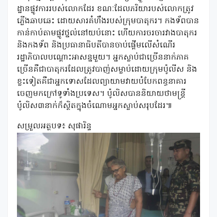
ដ្ឋានផ្លូវការរបស់លោកដែរ ខណៈដែលភរិយារបស់លោកត្រូវ
ភ្លើងឆាបឆេះ ដោយសារគំហឹងរបស់ក្រុមបាតុករ។ កងទ័ពបាន
កាន់កាប់តាមផ្លូវថ្នល់នៅយប់នោះ ហើយការចរចារវាងបាតុករ
និងកងទ័ព និងប្រធានាធិបតីបានចាប់ផ្តើមលើសំណើរ
រដ្ឋាភិបាលបណ្តោះអាសន្នមួយ។ អ្នកស្លាប់ជាច្រើននាក់ភាគ
ច្រើនគឺជាបាតុករដែលត្រូវបាញ់សម្លាប់ដោយក្រុមប៉ូលីស និង
ខ្លះទៀតគឺជាអ្នកទោសដែលព្យាយាមវាយបំបែកពន្ធនាគារ
ចេញមកក្រៅទូទាំងប្រទេស។ ប៉ូលិសបាននិយាយថាមន្ត្រី
ប៉ូលិស៣នាក់ក៏ស្ថិតក្នុងចំណោមអ្នកស្លាប់សរុបដែរ៕
សម្រួលអត្ថបទ៖ សុផារិន្ទ