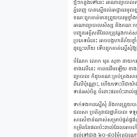
ថ្មីៗកន្លងទៅនេះ អាណាព្យាបាលស
ភ្នំពេញ បានស្នើដល់អាជ្ញាធរមូលដ
ខណៈពួកគាត់មានព្រួយបារម្ភខ្លាំ
អាណាព្យាបាលសិស្ស និងគណៈកម្
បញ្ជូនអគ្គិសនីដែលត្រូវឆ្លងកាត
ប្រភេទធំនេះ អាចបង្កហានិភ័យខ
ដូច្នេះហើយ ទើបពួកគាត់ស្នើសុំឱ្យ
ចំណែក លោក មុត សុខា នាយករ
ខាងលើនេះ កាលដើមឡើយ ខាងអគ្គិ
ព្យាបាល ក៏ដូចគណៈគ្រប់គ្រងស
ពីលើប៉ុណ្ណោះ, ហើយទោះបីជាយ៉ាងន
ទាន់អស់ចិត្ត ចំពោះផលប៉ះពា
ទាក់ទងការស្នើសុំ និងការព្រួយ
ជលសា ប្រតិភូរាជរដ្ឋាភិបាល ទទ
សារសំខាន់ណាស់សម្រាប់ផ្គត់ផ្គង់
កម្រិតនៃផលប៉ះពាល់ដែលអាចកើត
ដល់ទៅជាង ៦០-៨០ម៉ែត្រឯណោះ ដ