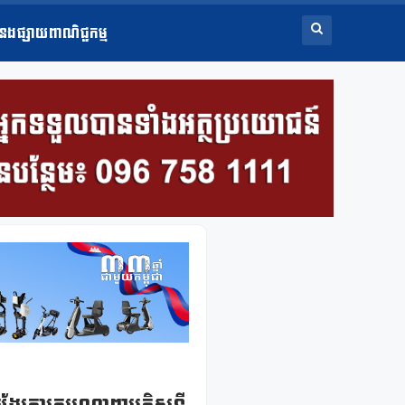
ំនងផ្សាយពាណិជ្ជកម្ម