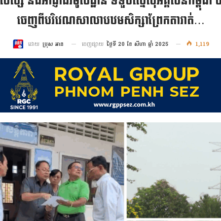
សិស្ស និងអាជ្ញាធរមូលដ្ឋាន ទទួចស្នើសុំអគ្គិសនីកម្ពុជា
ចេញពីបរិវេណសាលាបឋមសិក្សាព្រែកតារាត់…
ចេញផ្សាយ
ថ្ងៃទី 20 ខែ សីហា ឆ្នាំ 2025
1,119
ដោយ
ប្រុស អាន