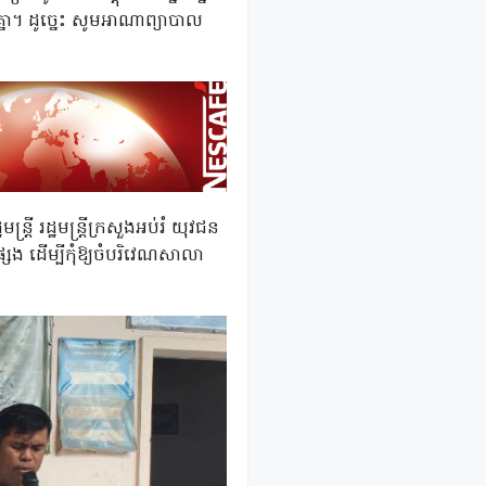
្នា។ ដូច្នេះ សូមអាណាព្យាបាល
រី រដ្ឋមន្ត្រីក្រសួងអប់រំ យុវជន
្សេង ដើម្បីកុំឱ្យចំបរិវេណសាលា