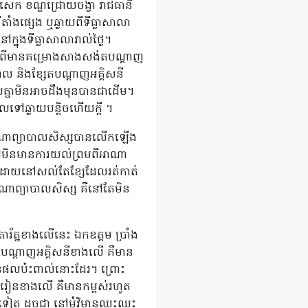
ាសេក ខណ្ឌជ្រោយចង្វា រាជធានី
តាំងផ្សេង ឬឆ្ងាយពីទីធ្លាសាលា
្នុងទីធ្លាសាលារាល់ថ្ងៃ។
ាំងពីមានគម្រោងសាងសង់តបណ្តាញ
គោល និងខ្សែតបណ្តាញអគ្គិសនី
លគ្នាមិនអាចដឹងមុនបានជាដើម។
គោលទៅឆ្ងាយបន្តិចហើយក្តី ។
ាណាព្យាបាលសិស្សបានលើកឡើង
សារមិនមានការយល់ព្រមពីអាណា
ញ ដោយនៅសល់តែខ្សែដែលរត់កាត់
ចអាណាព្យាបាលសិស្ស គឺនៅតែមិន
រ័ត្នខាងលើនេះ ឯកឧត្តម ប្រាំង
សែបណ្តាញអគ្គិសនីខាងលើ គឺមាន
គ្មានផលប៉ះពាល់នោះដែរ។ ព្រោះ
ារៀនខាងលើ គឺមានកម្ពស់រហូត
ូចជា នៅម្តុំវិមានឈ្នះឈ្នះ