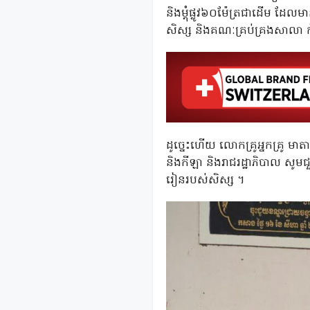
និងម្តុំផ្លូវ៦០ម៉ែត្រជាដើម ដែល
សិស្ស និងគណៈគ្រប់គ្រងសាលា ក
ដូច្នេះហើយ លោកគ្រូអ្នកគ្រូ មាតា
និងកីឡា និងរាជរដ្ឋាភិបាល សូមជួយ
រៀនរបស់សិស្ស ។