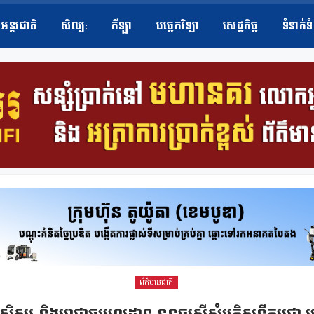
អន្តរជាតិ
សិល្ប​:
កីឡា
បច្ចេកវិទ្យា
សេដ្ឋកិច្ច
ទំនាក់ទ
ព័ត៌មានជាតិ