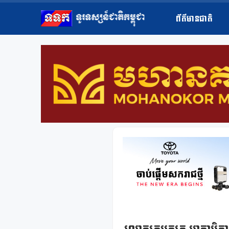
ព័ត៌មានជាតិ