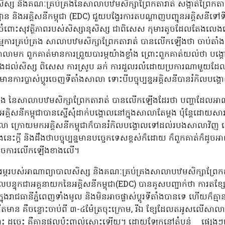
ិស្ស និងគណៈគ្រប់គ្រងនៃសាលាបឋមសិក្សាព្រែកតារាត់ សង្កាត់ព្រែកត
្ឋាន និងអគ្គិសនីកម្ពុជា (EDC) ជួយបង្វែរការតបណ្តាញបញ្ជូនអគ្គិសនីទៅទី
ងចំពោះសុវត្ថិភាពរបស់សិស្សានុសិស្ស ជាពិសេស កុមារតូចដែលតែងលេងនៅក
មការគ្រប់គ្រង សាលាបឋមសិក្សាព្រែកតារាត់ បានលើកឡើងថា ចាប់ត
់សាលាមក ពួកគាត់មានការព្រួយបារម្ភយ៉ាងខ្លាំង ព្រោះពួកគាត់យល់ថា បង្
្លាំងដល់សិស្ស ពិសេស ការស្រូប ឆក់ ការដួលរលំដោយប្រការណាមួយដែ
មានការប្លាស់ប្តូរចេញទីតាំងសាលា ទោះបីបច្ចុប្បន្នអគ្គិសនីបានរំកិលបង្
ង នៃសាលាបឋមសិក្សាព្រែកតារាត់ បានលើកឡើងដែរថា បញ្ហាដែលអ
សនីកម្ពុជាបានស្នើសុំដាក់បង្គោលនៅក្នុងសាលាតែម្តង ប៉ុន្តែដោយ
ាលា ក្រោយមកអគ្គិសនីកម្ពុជាក៏បានរំកិលបង្គោលទៅដល់របងសាលាវិ
េះក្តី និងដឹងថាបច្ចុប្បន្នមានបច្ចេកទេសខ្ពស់ក៏ដោយ ក៏ពួកគាត់ក៏ដូ
ល់ដូចការលើកឡើងខាងលើ។
បារម្ភរបស់អាណាព្យាបាលសិស្ស និងគណៈគ្រប់គ្រងសាលាបឋមសិក្សាព្រែកតា
ួលបន្ទុកជាអគ្គនាយកនៃអគ្គិសនីកម្ពុជា(EDC) បានគូសបញ្ជាក់ថា ការតខ្
ក្នុងរាជធានីភ្នំពេញទាំងមូល និងមិនអាចផ្លាស់ប្តូរទីតាំងបានទេ ហើយក៏
មាន គឺចន្លោះចាប់ពី ៣-៤ម៉ែត្រចុះក្រោម, រីឯ ខ្សែដែលតអូសលើសាល
ូច្នេះ គឺគ្មានផលប៉ះពាល់សោះឡើយ។ ដោយឡែកនៅតំបន់ ផ្សេងៗទៀត ដ