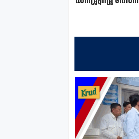
លោកគ្រូអ្នកគ្រូ មាតាបិតា