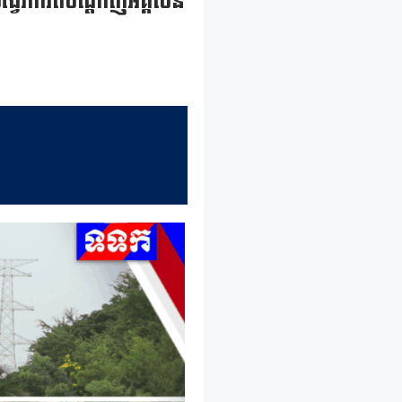
 បង្វែរការតបណ្តាញអគ្គិសនី