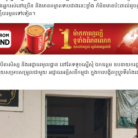
មានអ្នករស់នៅច្រើន និងមានគម្លាតទាបជាងនេះខ្លាំង ក៏មិនមានប៉ះពាល់ដូចគ
ុំបារម្ភតទៅទៀត។
បិតាសិស្ស និងអជ្ញាធរមូលដ្ឋាន នៅតែទទូចស្នើសុំ ឯកឧត្តម ឧបនាយករដ្ឋមន្ត្
សម្របសម្រួលជាមួយ អជ្ញាធរអគ្គិសនីកម្ពុជា ក្នុងការបង្ខិតឬប្តូរទីតាំងផ