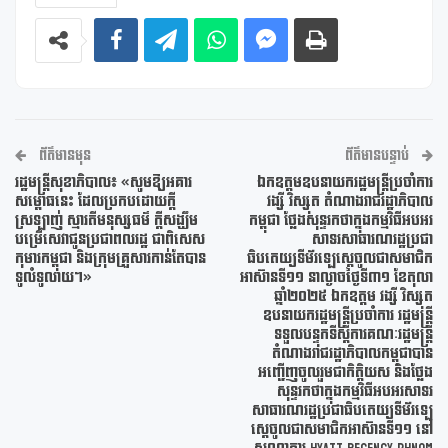
ព័ត៌មានមុន
ព័ត៌មានបន្ទាប់
រដ្ឋមន្រ្តីសុខាភិបាល៖ «សូមឱ្យអគារ
ឯកឧត្តមឧបនាយករដ្ឋមន្រ្តីប្រចាំការ
សម្ពោធនេះ ដែលប្រកបដោយក្តី
វង្សី វិស្សុត តំណាងរាជរដ្ឋាភិបាល
ស្រឡាញ់ ស្មារតីមនុស្សធម៌ ក្តីសង្ឃឹម
កម្ពុជា ថ្លែងសុន្ទរកថាក្នុងកម្មវិធីអបអរ
បម្រើសេវាជូនប្រជាពលរដ្ឋ ជាពិសេស
សាទរសាធារណរដ្ឋប្រជា
កុមារកម្ពុជា និងក្រុមគ្រួសារកាន់តែបាន
ធិបតេយ្យទីម័រឡេស្តេចូលជាសមាជិក
ទូលំទូលាយ។»
អាស៊ានទី១១ នាល្ងាចថ្ងៃទី៣១ ខែតុលា
ឆ្នាំ២០២៥ ឯកឧត្តម វង្សី វិស្សុត
ឧបនាយករដ្ឋមន្រ្តីប្រចាំការ រដ្ឋមន្រ្តី
ទទួលបន្ទុកទីស្តីការគណៈរដ្ឋមន្រ្តី
តំណាងរាជរដ្ឋាភិបាលកម្ពុជាបាន
អញ្ជើញចូលរួមជាកិត្តិយស និងថ្លែង
សុន្ទរកថាក្នុងកម្មវិធីអបអរសាទរ
សាធារណរដ្ឋប្រជាធិបតេយ្យទីម័រឡេ
ស្តេចូលជាសមាជិកអាស៊ានទី១១ នៅ