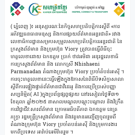
( ភ្នំេពេញ )៖ អនុស្សារណៈនៃកិច្ចសហប្រតិបត្តិការស្តីពី «ការ
អភិវឌ្ឍធនធានមនុស្ស និងការផ្សាយព័ត៌មានអន្តរជាតិ» រវាង
លេខាធិការដ្ឋានសម្របសម្រួលសហប្រតិបត្តិការអន្តរជាតិ នៃ
ក្រសួងព័ត៌មាន និងក្រុមហ៊ុន Viory ត្រូវបានធ្វើពិធីចុះ
ហត្ថលេខាដោយ ឯកឧត្តម ប្រាក់ ថាវអមិដា អនុរដ្ឋលេខាធិ
ការក្រសួងព័ត៌មាន និង លោកស្រី Nhishaeni
Parmanadan តំណាងក្រុមហ៊ុន Viory ប្រចាំតំបន់អាសុី ។
ការចុះហត្ថលេខានេះធ្វើឡើងក្នុងឱកាសនៃពិធីបិទសិក្ខាសាលា
ស្ដីពីការផ្ទៀងផ្ទាត់ព័ត៌មានជាវីដេអូ និងការប្រើប្រាស់បញ្ញា
សប្បនិម្មិត( AI )ក្នុងប្រព័ន្ធផ្សព្វផ្សាយ នៅរសៀលថ្ងៃទី៣១
ខែតុលា ឆ្នាំ២០២៥ នាសាលមណ្ឌលបណ្តុះបណ្តាល និងវិក្រឹត
ការវិជ្ជាជីវៈសារព័ត៌មាន ក្រោមអធិបតីភាព ឯកឧត្តម នេត្រ
ភក្ត្រា រដ្ឋមន្ត្រីក្រសួងព័ត៌មាន និងវត្តមានអញ្ជើញចូលរួមពី
តំណាងក្រុមហ៊ុន Viory ប្រចាំតបន់អាសុី និងក្រុមការងារ
មកពីប្រទេស អារ៉ាប់អេមីរ៉ាតរួម ។