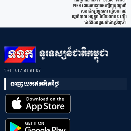
សណ្ឋាគារ Hyatt Regency Phnom
Penh ដោយមានការអញ្ជើញចូលរួមពី
សមាជិកព្រឹទ្ធសភា រដ្ឋសភា រាជ
រដ្ឋាភិបាល អង្គទូត វិស័យឯកជន ភ្ញៀវ
ជាតិនិងអន្តរជាតិជាច្រើនរូប។
Tel : 017 81 81 07
ទាញយកឥតគិតថ្លៃ