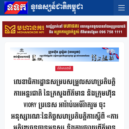
ព័ត៌មានជាតិ
លេខាធិការដ្ឋានសម្របសម្រួលសហប្រតិបត្តិ
ការអន្តរជាតិ នៃក្រសួងព័ត៌មាន និងក្រុមហ៊ុន
Viory ប្រទេស អារ៉ាប់អេមីរ៉ាតរួម ចុះ
អនុស្សារណៈនៃកិច្ចសហប្រតិបត្តិការស្តីពី «ការ
អភិវឌ្ឍធនធានមនុស្ស និងការផ្សាយព័ត៌មាន