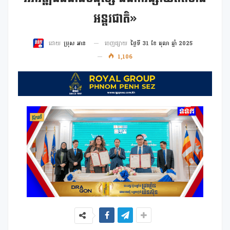
អន្តរជាតិ»
ចេញផ្សាយ
ថ្ងៃទី 31 ខែ តុលា ឆ្នាំ 2025
ដោយ
ប្រុស អាន
1,106