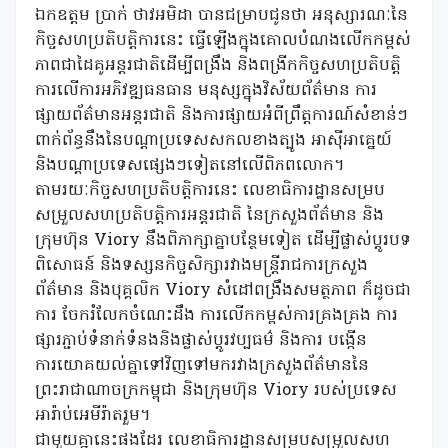
ឯកឧត្តម ប្រាក់ ថាវអមិដា បានជម្រាបជូនថា អនុស្សារណៈនៃ
កិច្ចសហប្រតិបត្តិការនេះ ធ្វើឡើងក្នុងគោលបំណងលើកកម្ពស់
ភាពជាដៃគូអន្តរជាតិដើម្បីពង្រឹង និងពង្រីកកិច្ចសហប្រតិបត្តិ
ការលើការអភិវឌ្ឍធនធាន មនុស្សក្នុងវិស័យព័ត៌មាន ការ
ផ្សាយព័ត៌មានអន្តរជាតិ និងការផ្សាយអំពីព្រឹត្តការណ៍សំខាន់ៗ
ពាក់ព័ន្ធនឹងនៃបណ្តាប្រទេសសកលខាងត្បូង អាស៊ីអាគ្នេយ៍
និងបណ្តាប្រទេសផ្សេងៗទៀតនៅលើពិភពលោក។
តាមរយៈកិច្ចសហប្រតិបត្តិការនេះ លេខាធិការដ្ឋានសម្រប
សម្រួលសហប្រតិបត្តិការអន្តរជាតិ នៃក្រសួងព័ត៌មាន និង
ក្រុមហ៊ុន Viory នឹងពិភាក្សាគ្នាបន្ថែមទៀត ដើម្បីផ្លាស់ប្តូរបទ
ពិសោធន៍ និងទស្សនកិច្ចសិក្សារវាងមន្ត្រីរាជការក្រសួង
ព័ត៌មាន និងបុគ្គលិក Viory សំដៅពង្រឹងសមត្ថភាព ក៏ដូចជា
ការ ចែករំលែកចំណេះដឹង ការលើកកម្ពស់ការគ្រងគ្រង ការ
ផ្សារភ្ជាប់ទំនាក់ទំនងនិងផ្លាស់ប្តូរវប្បធម៌ និងការ បង្កើន
ការយោគយល់គ្នាទៅវិញទៅមករវាងក្រសួងព័ត៌មាននៃ
ព្រះរាជាណាចក្រកម្ពុជា និងក្រុមហ៊ុន Viory របស់ប្រទេស
អារ៉ាប់អេមីរ៉ាតរួម។
ជាមួយគ្នានេះផងដែរ លេខាធិការដ្ឋានសម្របសម្រួលសហ