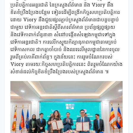
ប្រតិបត្តិការអន្តរជាតិ នៃក្រសួងព័ត៌មាន និង Viory នឹង
ខិតខំប្រឹងប្រែងបន្ថែម ទៀតដើម្បីពង្រីកកិច្ចសហប្រតិបត្តិការ
ដោយ Viory នឹងជួយផ្សារភ្ជាប់ក្រសួងព័ត៌មានជាបន្តបន្ទាប់
ជាមួយ វេទិកាអន្តរជាតិស្តីពីសារព័ត៌មាន ប្រព័ន្ធផ្សព្វផ្សាយ
និងវេទិកាពាក់ព័ន្ធនានា សំដៅបង្កើនសំឡេងកម្ពុជាទៅក្នុង
វេទិកាអន្តរជាតិ។ ការលើកស្ទួយកិត្យានុភាពកម្ពុជាតាមគ្រប់
វេទិកាសកល ជាកត្តាចាំបាច់ និងឈរលើមូលដ្ឋាននៃការចូល
រួមពីគ្រប់ភាគីពាក់ព័ន្ធ។ ក្នុងន័យនេះ ការរួមចំណែករបស់
Viory តាមរយៈកិច្ចសហប្រតិបត្តិការនេះ ពិតរួមចំណែកយ៉ាង
សំខាន់ដល់កិច្ចខិតខំប្រឹងប្រែងរបស់ក្រសួងព័ត៌មាន ៕