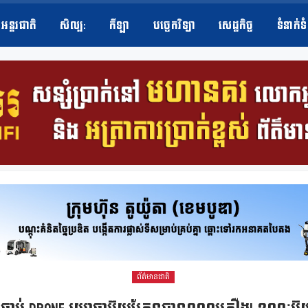
អន្តរជាតិ
សិល្ប​:
កីឡា
បច្ចេកវិទ្យា
សេដ្ឋកិច្ច
ទំនាក់ទ
ព័ត៌មានជាតិ