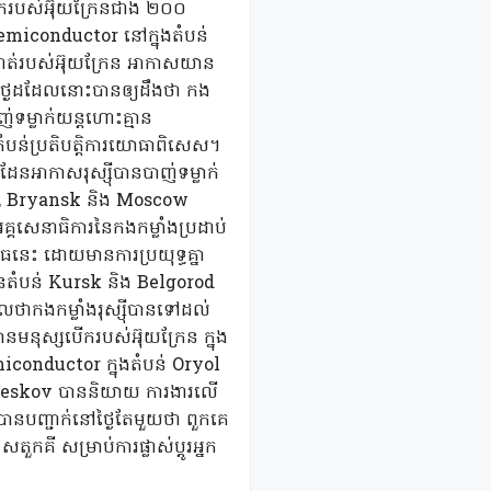
សបើករបស់អ៊ុយក្រែនជាង ២០០
emiconductor នៅក្នុងតំបន់
ឹកហាត់របស់អ៊ុយក្រែន អាកាសយាន
ៅថ្ងៃដដែលនោះបានឲ្យដឹងថា កង
់ទម្លាក់យន្តហោះគ្មាន
បន់ប្រតិបត្តិការយោធាពិសេស។
ែនអាកាសរុស្ស៊ីបានបាញ់ទម្លាក់
rsk, Bryansk និង Moscow
គ្គសេនាធិការនៃកងកម្លាំងប្រដាប់
ុធនេះ ដោយមានការប្រយុទ្ធគ្នា
លះនៃតំបន់ Kursk និង Belgorod
ថាកងកម្លាំងរុស្ស៊ីបានទៅដល់
ានមនុស្សបើករបស់អ៊ុយក្រែន ក្នុង
conductor ក្នុងតំបន់ Oryol
ry Peskov បាននិយាយ ការងារលើ
បានបញ្ជាក់នៅថ្ងៃតែមួយថា ពួកគេ
កគី សម្រាប់ការផ្លាស់ប្តូរអ្នក