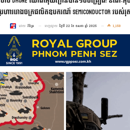
ការស្ទាក់ចាប់ Drone យោធាអ៊ុយក្រែនបាន១០០គ្រឿង! ខណៈ
្រហាររោងចក្រផលិតឧបករណ៍ Semiconductor របស់រុស្ស
ចេញផ្សាយ
ថ្ងៃទី 22 ខែ ឧសភា ឆ្នាំ 2025
1,150
ដោយ
វិចិត្រ