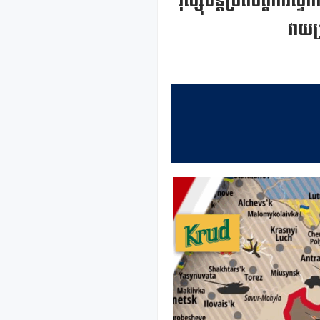
រុស្ស៊ីបន្តប្រតិបត្តិ
វាយប