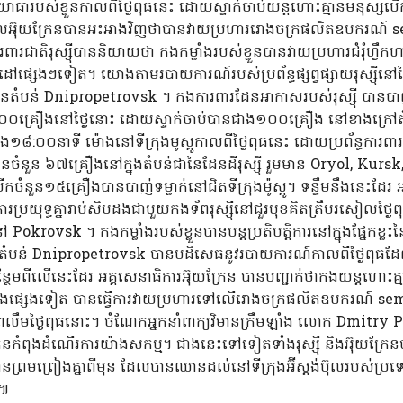
ិការយោធារបស់ខ្លួនកាលពីថ្ងៃពុធនេះ ដោយស្ទាក់ចាប់យន្តហោះគ្មានមនុស្
ណៈដែលអ៊ុយក្រែនបានអះអាងវិញថាបានវាយប្រហាររោងចក្រផលិតឧបករណ៍ s
ារពារជាតិរុស្ស៊ីបាននិយាយថា កងកម្លាំងរបស់ខ្លួនបានវាយប្រហារជំរុំហ្វ
លដៅផ្សេងៗទៀត។ យោងតាមរបាយការណ៍របស់ប្រព័ន្ធផ្សព្វផ្សាយរុស្ស៊ីន
រំដែនតំបន់ Dnipropetrovsk ។ កងការពារដែនអាកាសរបស់រុស្ស៊ី បានបាញ
០០គ្រឿងនៅថ្ងៃនោះ ដោយស្ទាក់ចាប់បានជាង១០០គ្រឿង នៅខាងក្រៅតំ
១៨:០០នាទី ម៉ោងនៅទីក្រុងមូស្គូកាលពីថ្ងៃពុធនេះ ដោយប្រព័ន្ធការពារដ
រែនចំនួន ៦៧គ្រឿងនៅក្នុងតំបន់ជានៃដែនដីរុស្ស៊ី រួមមាន Oryol, Ku
ចំនួន១៥គ្រឿងបានបាញ់ទម្លាក់នៅជិតទីក្រុងម៉ូស្គូ។ ទន្ទឹមនឹងនេះដែរ អ
រប្រយុទ្ធគ្នារាប់សិបដងជាមួយកងទ័ពរុស្ស៊ីនៅជួរមុខគិតត្រឹមរសៀលថ្ងៃព
ៅ Pokrovsk ។ កងកម្លាំងរបស់ខ្លួនបានបន្តប្រតិបត្តិការនៅក្នុងផ្នែកខ្
ោធាតំបន់ Dnipropetrovsk បានបដិសេធនូវរបាយការណ៍កាលពីថ្ងៃពុធដែល
បន្ថែមពីលើនេះដែរ អគ្គសេនាធិការអ៊ុយក្រែន បានបញ្ជាក់ថាកងយន្តហោះគ្ម
ំងផ្សេងទៀត បានធ្វើការវាយប្រហារទៅលើរោងចក្រផលិតឧបករណ៍ semi
ឹកព្រលឹមថ្ងៃពុធនោះ។ ចំណែកអ្នកនាំពាក្យវិមានក្រឹមឡាំង លោក Dmit
្រែនកំពុងដំណើរការយ៉ាងសកម្ម។ ជាងនេះទៅទៀតទាំងរុស្ស៊ី និងអ៊ុយក្រែន
ព្រមព្រៀងគ្នាពីមុន ដែលបានឈានដល់នៅទីក្រុងអ៊ីស្តង់ប៊ុលរបស់ប្រទេសតួ
់៕