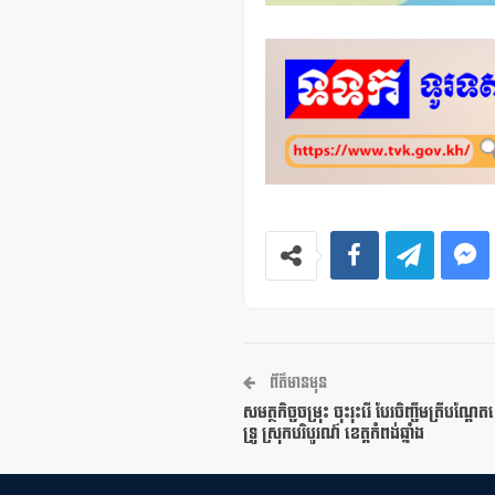
ព័ត៌មានមុន
សមត្ថកិច្ចចម្រុះ ចុះរុះរើ បែរចិញ្ចឹមត្រីបណ្ត
ទ្រូ ស្រុកបរិបូរណ៍ ខេត្តកំពង់ឆ្នាំង