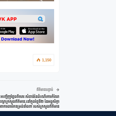
1,150
ព័ត៌មានបន្ទាប់
ក្ត្រា អញ្ជើញថ្លែងពីសារៈសំខាន់នៃដំណើរការកំណែ
ខណ្ឌក្រសួងព័ត៌មាន,នៅក្នុងថ្ងៃទី២ នៃអង្គសិក្ខា
ភាពការងារកែទម្រង់ទាំង៣ របស់ក្រសួងព័ត៌មាន