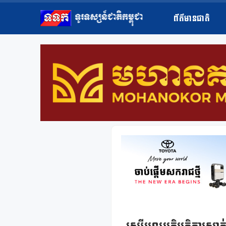
ព័ត៌មានជាតិ