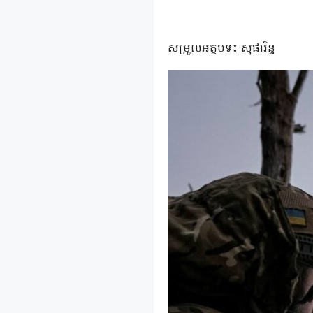
សម្រួលអត្ថបទ៖ សុផារិន្ទ