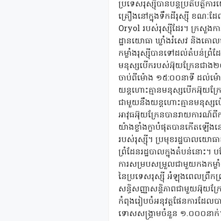
ប្រទេសរុស្ស៊ីបានបន្តប្រតិបត្ត
គ្រឿងនៅក្នុងទឹកដីរុស្ស៊ី ខ
Oryol របស់រុស្ស៊ីដែរ។ ក្រសួងក
ដ្ឋានយោធា ឃ្លាំងរំសេវ និងគោ
កម្លាំងរុស្ស៊ីបានទៅដល់តំបន់ព្
មនុស្សបើករបស់អ៊ុយក្រែនជាង២
ចាប់ពីម៉ោង ១៥:០០នាទី ដល់ម៉ោង
យន្តហោះគ្មានមនុស្សបើកអ៊ុយក្
ជាមួយនឹងយន្តហោះគ្មានមនុស្សបើក
អាវុធអ៊ុយក្រែនបានរាយការណ៍ពីកា
យ៉ាងខ្លាំងក្លាបំផុតបានកើតឡើងន
របស់រុស្ស៊ី។ ប្រមុខរដ្ឋបាលយ
ព្រំដែនរដ្ឋបាលក្នុងតំបន់នោះ។ 
ការសម្របសម្រួលជាមួយកងកម្លា
នៃប្រទេសរុស្ស៊ី អំឡុងពេលព្រ
សន្ធិសញ្ញាសន្តិភាពជាមួយអ៊ុយក
កំពុងរៀបចំអនុវត្តផែនការដែលបាន
ទោសសង្គ្រាមចំនួន ១.០០០នាក