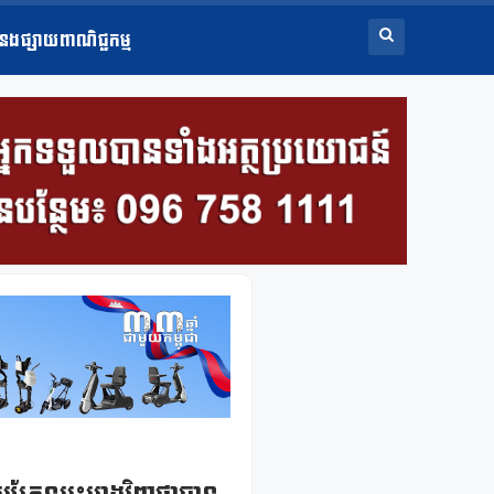
ំនងផ្សាយពាណិជ្ជកម្ម