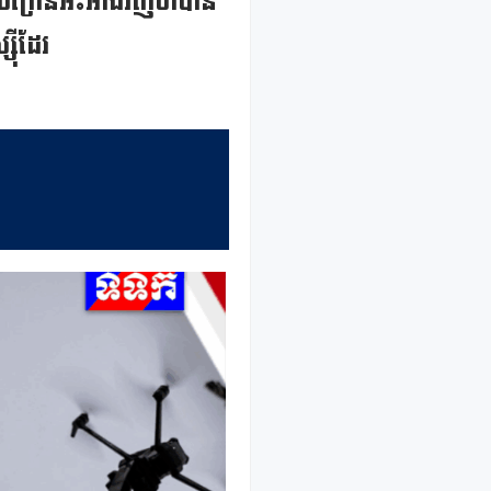
អ៊ុយក្រែនអះអាងវិញថាបាន
៊ីដែរ