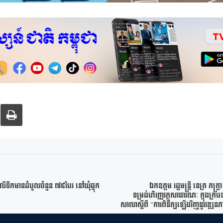
ែតលើទឹកមានដំបូលចំនួន​ ៧៩បែរ​ នៅឃុំឆ្នុក
ឯកឧត្តម រដ្ឋមន្ត្រី នេត្រ ភ
ទម្រង់ហិរញ្ញវត្ថុសាធារណៈ ក្នុងក្រប
សាលាស្តីពី “ការពិនិត្យឡើងវិញនូវវឌ្ឍន