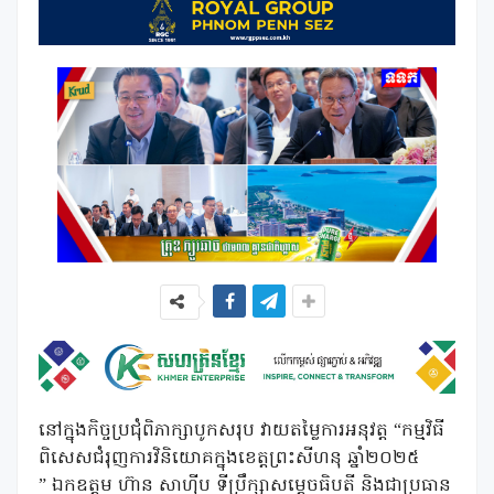
នៅក្នុងកិច្ចប្រជុំពិភាក្សាបូកសរុប វាយតម្លៃការអនុវត្ត “កម្មវិធី
ពិសេសជំរុញការវិនិយោគក្នុងខេត្តព្រះសីហនុ ឆ្នាំ២០២៥
” ឯកឧត្តម ហ៊ាន សាហ៊ីប ទីប្រឹក្សាសម្តេចធិបតី និងជាប្រធាន