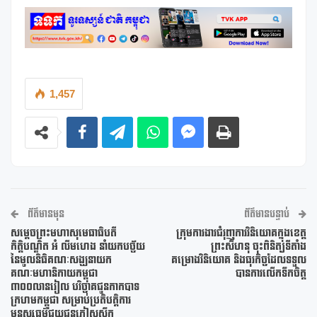
1,457
ព័ត៌មានមុន
ព័ត៌មានបន្ទាប់
សម្តេចព្រះមហាសុមេធាធិបតី
ក្រុមការងារជំរុញការវិនិយោគក្នុងខេត្ត
កិត្តិបណ្ឌិត អំ លីមហេង នាំយកបច្ច័យ
ព្រះសីហនុ ចុះពិនិត្យទីតាំង
នៃមូលនិធិគណៈសង្ឃនាយក
គម្រោងវិនិយោគ និងធុរកិច្ចដែលទទួល
គណៈមហានិកាយកម្ពុជា
បានការលើកទឹកចិត្ត
៣០០លានរៀល បរិច្ចាគជូនកាកបាទ
ក្រហមកម្ពុជា សម្រាប់ប្រតិបត្តិការ
មនុស្សធម៌ជួយជនភៀសសឹក