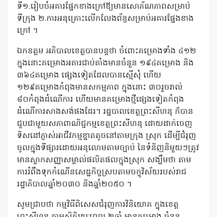
ទី១.រៀបចំអគារផ្នែកខាងក្រៅឪ្យមានសោភ័ណភាពសម្រាប់
ទីក្រុង ២.ការអនុគ្រោះលើកលែងព័ន្ធសម្រាប់អគារផ្នែងខាង
ក្រៅ ។
ឯកឧត្តម អភិបាលខេត្តបានបន្តថា ចំពោះគម្រោងទាំង ៤១២
ក្នុងនោះគម្រោងអគារជាប់គាំងមានចំនួន ១៩៤គម្រោង និង
៣៦៤គម្រោង ផ្សេងទៀតដែលបានស្មើសុំ ហើយ
១២៩គម្រោងកំពុងមានសកម្មភាព ក្នុងនោះ ៣០រួចរាល់
៨០កំពុងដំណើការ ហើយមានគម្រោងថ្មីផ្សេងទៀតកំពុង
ដំណើការសាងសង់ផងដែរ។ រដ្ឋបាលខេត្តព្រះសីហនុ ក៏បាន
ជួបជាមួយសភាពាណិជ្ជកម្មខេត្តព្រះសីហនុ ដោយដាក់ចេញ
ទិសដៅភ្ញាស់អាជីវកម្មខ្នាតតូចនៅតាមក្រុង ស្រុក ដើម្បីជំរុញ
ចូលក្នុងទីផ្សារដោយអនុលោមតាមច្បាប់ នៃទំនិញនិមួយៗត្រូវ
មានស្លាកសញ្ញាសម្គាល់ផលិតផលក្នុងស្រុក សង្ឃឹមថា តាម
ការរំពឹងទុកកំណើនសេដ្ឋកិច្ចស្របតាមចក្ខុវិស័យរបស់រាជ
រដ្ឋាភិបាលឆ្នាំ២០៣០ និងឆ្នាំ២០៥០ ។
សូមជ្រាបថា កម្មវិធីពិសេសជំរុញការវិនិយោគ ក្នុងខេត្ត