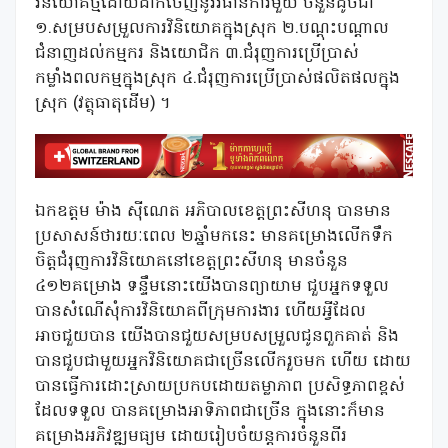
វិនិយោគថ្មីដោយដាក់ចេញនូវវិធានការមួយ ចំនួនដូចជា
១.សម្របសម្រួលការវិនិយោគក្នុងស្រុក ២.បណ្តុះបណ្តាល
ជំនាញដល់កម្មករ និងយោជិក ៣.ជំរុញការប្រើប្រាស់
កម្លាំងពលកម្មក្នុងស្រុក ៤.ជំរុញការប្រើប្រាស់ផលិតផលក្នុង
ស្រុក (វត្ថុធាតុដើម) ។
ឯកឧត្តម ម៉ាង ស៊ីណេត អភិបាលខេត្តព្រះសីហនុ បានមាន
ប្រសាសន៍ថារយៈពេល ២ឆ្នាំមកនេះ មានគម្រោងលើកទឹក
ចិត្តជំរុញការវិនិយោគនៅខេត្តព្រះសីហនុ មានចំនួន
៤១២គម្រោង ទន្ទឹមនោះយើងបានព្យាយាម ជួបអ្នកទទួល
បានសំណើសុំការវិនិយោគពីក្រុមការងារ ហើយអ្វីដែល
អាចជួយបាន យើងបានជួយសម្របសម្រួលជូនពួកគាត់ និង
បានជួបជាមួយអ្នកវិនិយោគជាច្រើនលើករួចមក ហើយ ដោយ
បានធ្វើការដោះស្រាយប្រកបដោយតម្លាភាព ប្រសិទ្ធភាពខ្ពស់
ដែលទទួល បានគម្រោងអាទិភាពជាច្រើន ក្នុងនោះក៏មាន
គម្រោងអភិវឌ្ឍមធ្យម ដោយរៀបចំយន្តការចំនួនពីរ