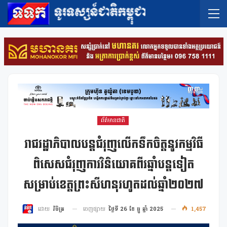
ព័ត៌មានជាតិ
រាជរដ្ឋាភិបាលបន្តជំរុញលើកទឹកចិត្តនូវកម្មវិធី
ពិសេសជំរុញការវិនិយោគពីរឆ្នាំបន្តទៀត
សម្រាប់ខេត្តព្រះសីហនុរហូតដល់ឆ្នាំ២០២៧
ចេញផ្សាយ
ថ្ងៃទី 26 ខែ ធ្នូ ឆ្នាំ 2025
1,457
ដោយ
វិចិត្រ