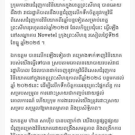
ក្រុមការងារជំរុញការវិនិយោគក្នុងខេត្តព្រះសីហនុ បានអោយ
ដឹងថា រាជរដ្ឋាភិបាលនឹងបន្តជំរុញលើកទឹកចិត្តនូវកម្មវិធី
ពិសេសជំរុញការវិនិយោគពីរឆ្នាំបន្តទៀតសម្រាប់ខេត្ត
ព្រះសីហនុរហូតដល់ឆ្នាំ២០២៧ ដែលកិច្ចប្រជុំនេះ ធ្វើឡើង
នៅសណ្ឋាគារ Novetel ក្រុងព្រះសីហនុ រសៀលថ្ងៃទី២៥
ខែធ្នូ ឆ្នាំ២០២៥ ។
ឯកឧត្តម បានលើកឡើងទៀតថា គម្រោងទាក់ទាញវិនិយោគ
របស់យើងធ្វើទៅបាន ស្របតាមគោលនយោបាយរបស់រាជ
រដ្ឋាភិបាល ដែលបានដាក់ចេញនូវកម្មវិធីពិសេសជំរុញការ
វិនិយោគនៅក្នុងខេត្តព្រះសីហនុកាលពីឆ្នាំ២០២៤ បន្តមកដល់
ឆ្នាំ ២០២៥នេះ ដើម្បីលើកទឹកចិត្តការអនុគ្រោះផ្នែកព័ន្ធ ការ
សម្របសម្រួល ការដោះស្រាយជាកញ្ចប់ដោយផ្តល់
គោលការណ៍ ហើយក្រុម ការងាររបស់យើងត្រូវដោះស្រាយ
សម្រប សម្រួលឱ្យមានតម្លាភាព និងប្រសិទ្ធិភាព។
ឯកឧត្តម ហ៊ាន សាហ៊ីប បានបញ្ជាក់ថា យើងបន្តផ្សព្វផ្សាយ
ជំរុញគម្រោងវិនិយោគដោយពង្រឹងសមត្ថភាព និងពង្រីកការ