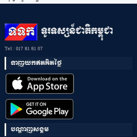
Tel : 017 81 81 07
ទាញយកឥតគិតថ្លៃ
បណ្តាញសង្គម