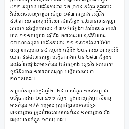
ព្រះសីហនុ តាមស្ថិតិរយ:ពេល ២ឆ្នាំ មានគម្រោង ចំនួន
៤១២ គម្រោង បង្កើតការងារ ៥២ ,០០៤ កន្លែង ក្នុងនោះ
វិស័យអចលនទ្រព្យមានចំនួន ១៩៣ គម្រោង ស្មើនឹង
៤៧ភាគរយ មានទុនវិនិយោគជាក់ស្តែង ១,២៣៩លានដុល្លា
អាមេរិក និងផ្តល់ការងារ ៨,៣១៨កន្លែង។ វិស័យទេសចរណ៍
មាន ១១១គម្រោង ស្មើនឹង ២៧គាគរយ ទុនវិនិយោគ
៨៧៨លានដុល្លា បង្កើតការងារ ១១ ១៩៥កន្លែង។ វិស័យ
ឧស្សាហកម្មមាន ៨៤គម្រោង ស្មើនឹង ២០ភាគរយ មានទុនវិនិ
យោគ ៤៨៨លានដុល្លា បង្កើតការងារ ២៩ ២៨៣កន្លែង។
និងវិស័យផ្សេងៗមានចំនួន ២៤គម្រោង ស្មើនឹង ៦ភាគរយ
ទុនវិនិយោគ ១៣៥លានដុល្លា បង្កើតការងារ ៣
២០៨កន្លែង។
សម្រាប់គម្រោងក្នុងឆ្នាំ២០២៥ មានចំនួន ១៩៩គម្រោង
បង្កើតការងារ ២៣ ៤១១កន្លែង ក្នុងនោះក្រុងព្រះសីហនុ
មានចំនួន ១៤៤ គម្រោង ស្រុកព្រៃនប់មានចំនួន
៣១គម្រោង ក្រុងកំពង់សោមមានចំនួន ១៤គម្រោង និង
ផ្សេងៗមានចំនួន ១០គម្រោង។