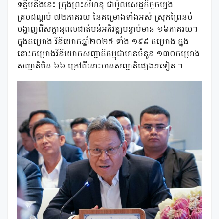
ទន្ទឹមនឹងនេះ ក្រុងព្រះសីហនុ ជាប៉ូលសេដ្ឋកិច្ចចម្បង
គ្របដណ្តប់ ៧២ភាគរយ នៃគម្រោងទាំងអស់ ស្រុកព្រៃនប់
បង្ហាញពីសក្តានុពលជាតំបន់អភិវឌ្ឍបន្ទាប់មាន ១៦ភាគរយ។
ក្នុងគម្រោង វិនិយោគឆ្នាំ២០២៥ ទាំង ១៩៩ គម្រោង ក្នុង
នោះគម្រោងវិនិយោគសញ្ជាតិកម្ពុជាមានចំនួន ១៣០គម្រោង
សញ្ជាតិចិន ៦៦ ក្រៅពីនោះមានសញ្ជាតិផ្សេងៗទៀត ។