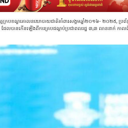
នុវត្តក្របខណ្ឌគោលនយោបាយជាតិគាំពារសង្គមឆ្នាំ២០១៦- ២០២៥, ប្រព័ន្ធគា
ង ដែលបានកើនឡើងពីការគ្របដណ្តប់ប្រជាពលរដ្ឋ ៣,៣ លាននាក់ កាល