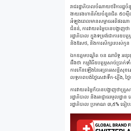
រាជរដ្ឋាភិបាលចំណាយថវិការដ្ឋចំ
ងាយរងហានិភ័យចំនួនជិត ៥០ម៉ឺនគ្
អំឡុងពេលមានសម្ពាធអតិផរណា និង
ជំនន់, ការវាយតម្លៃបានបង្ហាញថា
រដ្ឋាភិបាល ក្នុងទម្រង់ជាការឧបត
និងឱសថ, និងការសិក្សារបស់កូន
ឯកឧត្តមបណ្ឌិត ចន ណារិទ្ធ អនុរដ្
ដឹងថា កម្មវិធីឧបត្ថម្ភសាច់ប្រាក
ការកើនឡើងនៃអត្រាអសន្តិសុខស្ប
លទ្ធភាពបង់ថ្លៃសេវាទឹក-ភ្លើង, ថ
ការវាយតម្លៃក៏បានបង្ហាញថាគ្រ
រដ្ឋាភិបាល និងអាជ្ញាធរមូលដ្ឋា
រដ្ឋាភិបាល ប្រមាណ ៣,៥% ធៀបនឹ