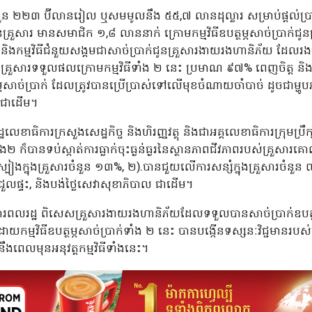
នួន ២២៣ ប៊ីលានរៀល ឬសមមូលនឹង ៥៥,៧ លានដុល្លារ សម្រាប់ផ្តល់ប្រាក់
រួសារ មានសមាជិក ១,៨ លាននាក់ ក្រោមកម្មវិធីឧបត្ថម្ភសាច់ប្រាក់ជូន
កម្មវិធីជំនួយសង្គមជាសាច់ប្រាក់ជូនគ្រួសារងាយរងហានិភ័យ ដែលរងផលប
 គ្រួសារទទួលផលក្រោមកម្មវិធីទាំង ២ នេះ ប្រមាណ ៩៧% ពេញចិត្ត និងគ
្ថម្ភសាច់ប្រាក់ ដែលត្រូវបានប្រើប្រាស់ទៅលើមុខចំណាយចាំបាច់ ដូចជាម្
 ជាដើម។
ឋលេខាធិការក្រសួងសេដ្ឋកិច្ច និងហិរញ្ញវត្ថុ និងជាអគ្គលេខាធិការក្រុមប្រ
់ទាំង២ ក៏បានទប់ស្កាត់ការធ្លាក់ចុះធ្ងន់ធ្ងរនៃស្ថានភាពជីវភាពរបស់គ្រួស
ៀងក្នុងគ្រួសារចំនួន ១៣%, ២).បានជួយលើការសន្សំក្នុងគ្រួសារចំនួន 
្លៃជួលផ្ទះ, និងបង់ថ្លៃសេវាសុខាភិបាល ជាដើម។
ួសារពលរដ្ឋ ពិសេសគ្រួសារងាយរងហានិភ័យដែលទទួលបានសាច់ប្រាក់ឧបត្ថម
ន ដោយកម្មវិធីឧបត្ថម្ភសាច់ប្រាក់ទាំង ២ នេះ បានបង្កើនទស្សនៈវិជ្ជមា
ងពេលមុនអនុវត្តកម្មវិធីទាំងនេះ។