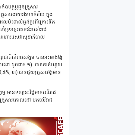
ឧបត្ថម្ភជូនគ្រួសារ
គ្រួសារងាយរងហានិភ័យ ក្នុង
៉ះពាល់ធ្ងន់ធ្ងរពីគ្រោះទឹក
ាំទ្រអន្តរាគមន៍របស់រាជ
ហូបអាហារ,សេវាសុខាភិបាល
ឹក្សាជាតិគាំពារសង្គម បានអះអាងឱ្យ
ារគោលដៅ ដូចជា៖ ១). បានកាត់បន្ថយ
៧,៥%, ៣).បានជួយគ្រួសារឱ្យមាន
្ភ មានទស្សនៈវិជ្ជមានលើរាជ
នរបស់គ្រួសារគោលដៅ មកលើរាជ