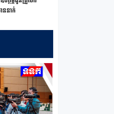
បត្ថម្ភជូនគ្រួសារ
ាននាក់