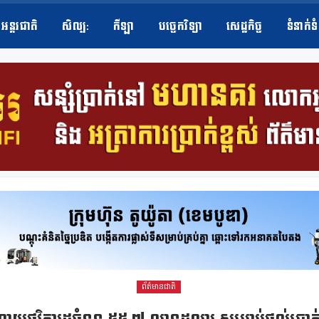
អន្តរជាតិ
សិល្ប​:
កីឡា
បច្ចេកវិទ្យា
សេដ្ឋកិច្ច
ទំនាក់ទ
ព័ត៌មានជាតិ