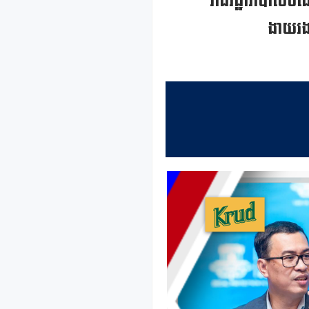
រាជរដ្ឋាភិបាលចំណ
ងាយរង