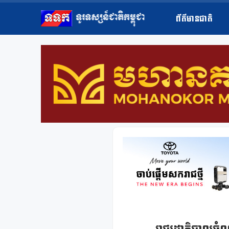
ព័ត៌មានជាតិ