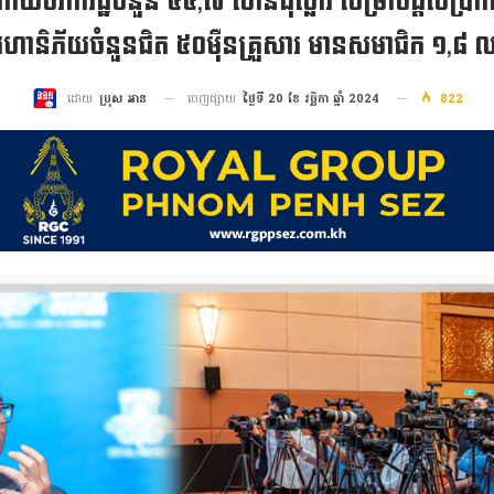
ាយថវិការដ្ឋចំនួន ៥៥,៧ លានដុល្លារ សម្រាប់ផ្តល់ប្រាក់ឧ
ហានិភ័យចំនួនជិត ៥០ម៉ឺនគ្រួសារ មានសមាជិក ១,៨ ល
ចេញផ្សាយ
ថ្ងៃទី 20 ខែ វច្ឆិកា ឆ្នាំ 2024
822
ដោយ
ប្រុស អាន