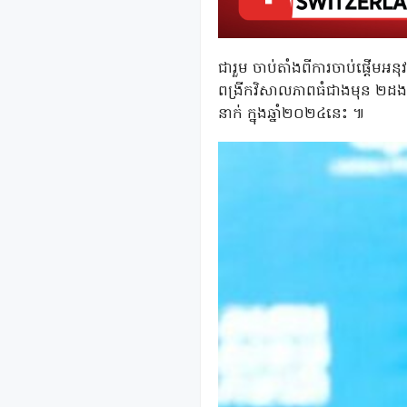
ជារួម ចាប់តាំងពីការចាប់ផ្តើមអ
ពង្រីកវិសាលភាពធំជាងមុន ២ដ
នាក់ ក្នុងឆ្នាំ២០២៤នេះ ៕