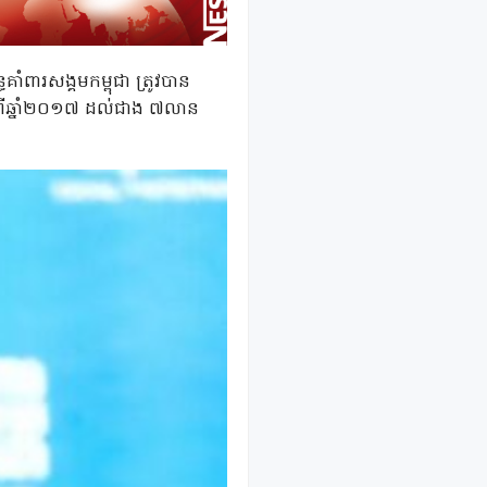
ំពារសង្គមកម្ពុជា ត្រូវបាន
ពីឆ្នាំ២០១៧ ដល់ជាង ៧លាន