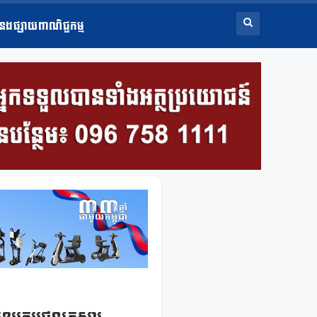
ំនងផ្សាយពាណិជ្ជកម្ម