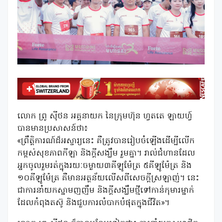
លោក ព្រូ ស៊ីថន អគ្គនាយក នៃក្រុមហ៊ុន ហ្វតតេ ឡាយហ្វ៍
បានមានប្រសាសន៍ថា៖
«ព្រឹត្តិការណ៍ដ៏អស្ចារ្យនេះ គឺត្រូវបានរៀបចំឡើងដើម្បីលើក
កម្ពស់សុខភាពកីឡា និងក្តីសង្ឃឹម រួមគ្នា។ រាល់ជំហានដែល
អ្នកចូលរួមរត់ក្នុងរយៈចម្ងាយ៣គីឡូម៉ែត្រ ៥គីឡូម៉ែត្រ និង
១០គីឡូម៉ែត្រ គឺមានអត្ថន័យលើសពីសេចក្តីស្រឡាញ់។ នេះ
ជាការនាំយកស្នាមញញឹម និងក្តីសង្ឃឹមថ្មីទៅកាន់កុមារម្នាក់
ដែលកំពុងតស៊ូ និងជួបការលំបាកបំផុតក្នុងជីវិត»។