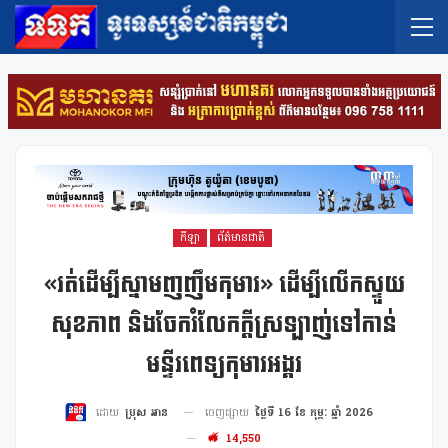
កីឡា
ព័ត៌មានជាតិ
«រត់ដើម្បីស្នាមញញឹមកុមារ» ដើម្បីលើកស្ទួយ
សុខភាព និងចែករំលែកក្តីស្រឡាញ់ទៅកាន់
មន្ទីរពេទ្យកុមារអង្គរ
ចេញផ្សាយ
ថ្ងៃទី 16 ខែ កុម្ភៈ ឆ្នាំ 2026
ដោយ
ប្រុស អាន
14,550