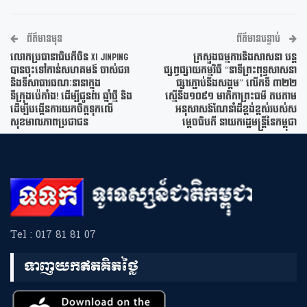
ព័ត៌មានមុន
ព័ត៌មានបន្ទាប់
លោកប្រធានាធិបតីចិន Xi Jinping
ក្រសួងធម្មការនិងសាសនា បន្ត
បានចុះទៅកាន់សហគមន៍ ចាស់ជរា
ផ្សព្វផ្សាយកម្មវិធី “នាទីព្រះពុទ្ធសាសនា
និងទីសាធារធណៈនានាក្នុង
ផ្សារភ្ជាប់នឹងសង្គម” លើកទី ៣២២
ទីក្រុងប៉េកាំង! ដើម្បីជូនពរ ឆ្នាំថ្មី និង
ស្មើនឹង១០៩១ មាតិកាព្រះធម៌ តបតាម
ដើម្បីបង្កើនការយកចិត្តទុកលើ
អនុសាសន៍ណែនាំដ៏ខ្ពង់ខ្ពស់របស់ស
សុខមាលភាពប្រជាជន
ម្តេចធិបតី នាយករដ្ឋមន្រ្តីនៃកម្ពុជា
Tel : 017 81 81 07
ទាញយកឥតគិតថ្លៃ