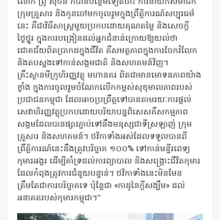
លោក ព្រូ ស៊ីថន ក៏បានបន្ថែមទៀតថា៖ ការនាំយកសមាជិក
ក្រុមគ្រួសារ និងកូនចៅមកចូលរួមក្នុងព្រឹត្តិការណ៍សប្បុរធម៌
នេះ គឺជាវិធីសាស្ត្រមួយប្រកបដោយគុណតម្លៃ និងសេចក្តី
ថ្លៃថ្នូរ ក្នុងការបង្រៀនដល់អ្នកជំនាន់ក្រោយឱ្យយល់ថា
ជោគជ័យពិតប្រាកដក្នុងជីវិត គឺសមត្ថភាពក្នុងការចែករំលែក
និងតបស្នងទៅកាន់សង្គមជាតិ និងសហគមន៍វិញ។
គ្រឹះស្ថានមីក្រូហិរញ្ញវត្ថុ មហានគរ ពិតជាមានមោទនភាពយ៉ាង
ខ្លាំង ក្នុងការចូលរួមចំណែកលើកកម្ពស់សុខុមាលភាពរបស់
ប្រជាជនកម្ពុជា ដែលអាចប្រព្រឹត្តទៅបានតាមរយៈការផ្តល់
សេវាហិរញ្ញវត្ថុប្រកបដោយបរិយាបន្នពិសេសគឺសកម្មភាព
សង្គមដែលបានផ្សារភ្ជាប់ទៅនឹងមនុស្សជាទីស្រឡាញ់ ក្រុម
គ្រួសារ និងសហគមន៍។ ថវិកាទាំងអស់ដែលទទួលបានពី
ព្រឹត្តិការណ៍នេះនឹងត្រូវបរិច្ចាគ ១០០% ទៅកាន់មន្ទីរពេទ្យ
កុមារអង្គរ ដើម្បីគាំទ្រដល់ការព្យាបាល និងសង្គ្រោះជីវិតកុមារ
ដែលកំពុងត្រូវការជំនួយបន្ទាន់។ ថវិកាទាំងនេះមិនមែន
ត្រឹមតែជាការបរិច្ចាគទេ ប៉ុន្តែជា «កាដូនៃក្តីសង្ឃឹម» ដល់
អនាគតរបស់កុមារកម្ពុជា។”