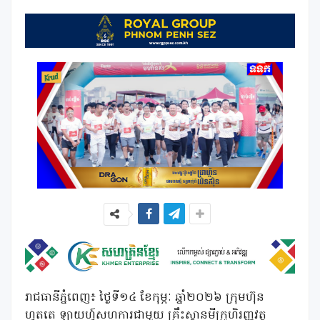
រាជធានីភ្នំពេញ៖ ថ្ងៃទី១៤ ខែកុម្ភៈ ឆ្នាំ២០២៦ ក្រុមហ៊ុន
ហ្វតតេ ឡាយហ្វ៍សហការជាមួយ គ្រឹះស្ថានមីក្រូហិរញ្ញវត្ថុ