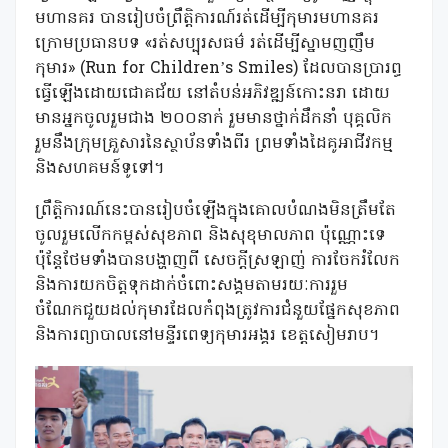
មហានគរ បានរៀបចំព្រឹត្តិការណ៍រត់ដើម្បីកុមារមហានគរ
ក្រោមប្រធានបទ «រត់សប្បុរសធម៌ រត់ដើម្បីស្នាមញញឹម
កុមារ» (Run for Children’s Smiles) ដែលបានប្រារព្ធ
ធ្វើឡើងដោយជោគជ័យ នៅតំបន់អភិវឌ្ឍន៍កោះនរា ដោយ
មានអ្នកចូលរួមជាង ២០០នាក់ រួមមានថ្នាក់ដឹកនាំ បុគ្គលិក
រួមនឹងក្រុមគ្រួសារនៃស្ថាប័នទាំងពីរ ព្រមទាំងដៃគូអាជីវកម្ម
និងសហគមន៍ទូទៅ។
ព្រឹត្តិការណ៍នេះបានរៀបចំឡើងក្នុងគោលបំណងមិនត្រឹមតែ
ចូលរួមលើកកម្ពស់សុខភាព និងសុខុមាលភាព ប៉ុណ្ណោះទេ
ប៉ុន្តែថែមទាំងបានបង្ហាញពី សេចក្តីស្រឡាញ់ ការចែករំលែក
និងការយកចិត្តទុកដាក់ចំពោះសង្គមតាមរយៈការរួម
ចំណែកជួយដល់កុមារដែលកំពុងត្រូវការជំនួយផ្នែកសុខភាព
និងការព្យាបាលនៅមន្ទីរពេទ្យកុមារអង្គរ ខេត្តសៀមរាប។