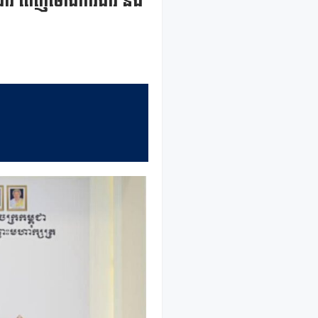
ារងារ ពេញម៉ោងការងារ និង