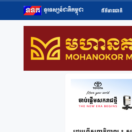
ព័ត៌មានជាតិ