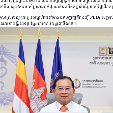
ាពិសេសក្នុងឆ្នាំ២០២៤ ដោយបានបង្ហាញនូវការឯកភាពក្នុងវិស័យ និងការចុះ
នឹង តម្រូវការរបស់ប្រជាជនក៍ដូចជាការលើកកម្ពស់តម្លៃរបស់វិជ្ជាជីវៈ
ាស្រ្តាចារ្យ នៅក្នុងសប្តាហ៍នេះក៍មានបទបង្ហាញពីការធ្វើ PDIA សម្រ
ានៅមន្ទីរពេទ្យបង្អែកបាកាន ខេត្តពោធិ៍សាត់៕