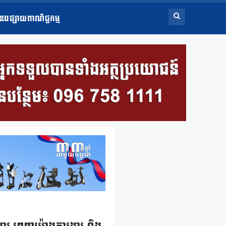
ំនងផ្សាយពាណិជ្ជកម្ម