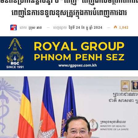
 សូមខិតខំប្រកាន់ខ្ជាប់នូវ បី ”ពេញ” ពេញជាសមត្ថភាពក
ពេញនៃការទទួលខុសត្រូវក្នុងការបំពេញការងារ
ចេញផ្សាយ
ថ្ងៃទី 24 ខែ ធ្នូ ឆ្នាំ 2024
1,042
ដោយ
ប្រុស អាន