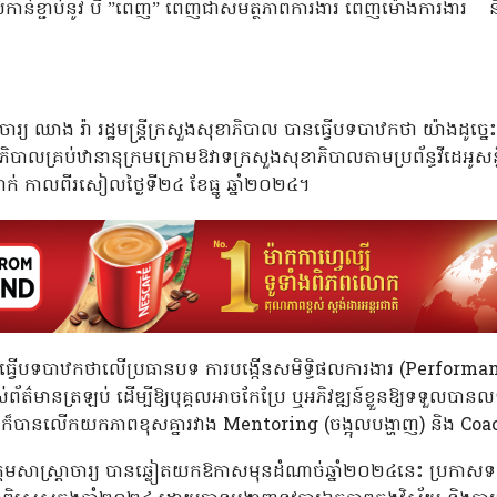
ខំប្រកាន់ខ្ជាប់នូវ បី ”ពេញ” ពេញជាសមត្ថភាពការងារ ពេញម៉ោងការងារ 
ារ្យ ឈាង រ៉ា រដ្ឋមន្ត្រីក្រសួងសុខាភិបាល បានធ្វើបទបាឋកថា យ៉ាងដូច្នេះក្
រ្តីសុខាភិបាលគ្រប់ឋានានុក្រមក្រោមឱវាទក្រសួងសុខាភិបាលតាមប្រព័ន្ធវី
ក់ កាលពីរសៀលថ្ងៃទី២៤ ខែធ្នូ ឆ្នាំ២០២៤។
ី បានធ្វើបទបាឋកថាលើប្រធានបទ ការបង្កើនសមិទ្ធិផលការងារ (Performanc
ព័ត៌មានត្រឡប់ ដើម្បីឱ្យបុគ្គលអាចកែប្រែ ឬអភិវឌ្ឍន៍ខ្លួនឱ្យទទួល
ន្ត្រី ក៏បានលើកយកភាពខុសគ្នារវាង Mentoring (ចង្អុលបង្ហាញ) និង Coa
មសាស្រ្តាចារ្យ បានឆ្លៀតយកឱកាសមុនដំណាច់ឆ្នាំ២០២៤នេះ ប្រកាសទទួ