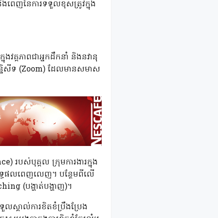
និងពេញនៃការទទួលខុសត្រូវក្នុង
នុងវគ្គភាពជាអ្នកដឹកនាំ និងនវានុ
ដេអូសន្និសីទ (Zoom) ដែលមានសមាស
e) របស់បុគ្គល ក្រុមការងារក្នុង
បានលទ្ធផលពេញលេញ។ បន្ថែមពីលើ
ching (បង្ហាត់បង្ហាញ)។
លស្គាល់ការខិតខំប្រឹងប្រែង