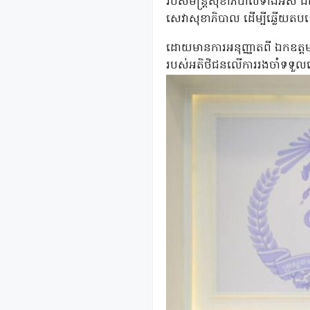
របស់មន្រ្តីសុខាភិបាលទាំងអស់ ជ
សេវាសុខាភិបាល ដើម្បីឆ្លើយតបទៅ
ដោយមានការអនុញ្ញាតពី ឯកឧត្តមស
របស់អតិថិជនលើការរងចាំទទួលសេវ