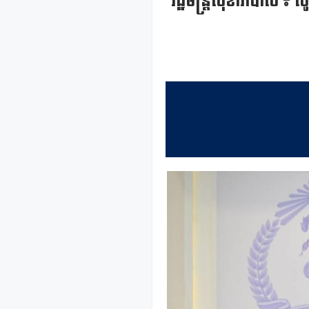
រដ្ឋមន្រ្តីសុខាភិបាល ៖