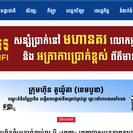
អន្តរជាតិ
សិល្ប​:
កីឡា
បច្ចេកវិទ្យា
សេដ្ឋកិច្ច
ទំនាក់ទ
ព័ត៌មានជាតិ