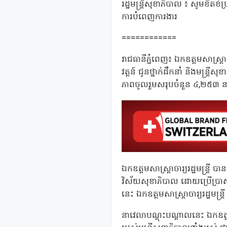
រដ្ឋមន្រ្តីសុខាភិបាល ៖ សូមខិត
ការបំពេញការងារ
============
រាជធានីភ្នំពេញ៖ ឯកឧត្តមសាស្ត្រាច
វត្តន៍ ជូនថ្នាក់ដឹកនាំ និងមន្
ភាពចូលរួមសរុបចំនួន ៤,២៥៣ នា
ឯកឧត្តមសាស្រ្តាចារ្យរដ្ឋមន្រ្ត
វិស័យសុខាភិបាល ដោយប្រើប្រាស់
នេះ ឯកឧត្តមសាស្រ្តាចារ្យរដ្ឋម
នាវេលាបណ្តុះបណ្តាលនេះ ឯកឧត្ត