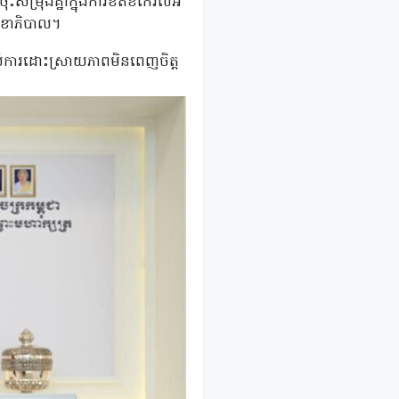
សម្រុងគ្នាក្នុងការខិតខំកែរលំអ
សុខាភិបាល។
ាប់ការដោះស្រាយភាពមិនពេញចិត្ត