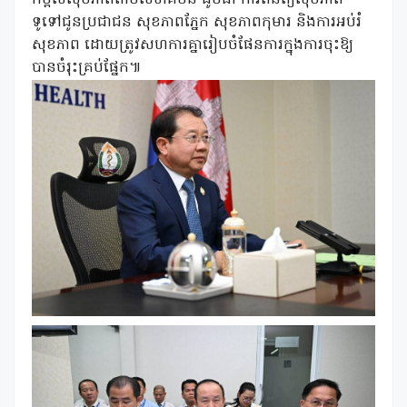
កម្ពស់សុខភាពតាមសហគមន៍ ដូចជា ការពិនិត្យសុខភាព
ទូទៅជូនប្រជាជន សុខភាពភ្នែក សុខភាពកុមារ និងការអប់រំ
សុខភាព ដោយត្រូវសហការគ្នារៀបចំផែនការក្នុងការចុះឱ្យ
បានចំរុះគ្រប់ផ្នែក៕