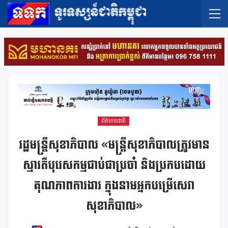
ព័ត៌មានជាតិ
រដ្ឋមន្រ្តីសុខាភិបាល «មន្រ្តីសុខាភិបាលត្រូវមាន
ស្មារតីបុរេសកម្មជាប់ជាប្រចាំ និងប្រកបដោយ
គុណភាពការងារ ក្នុងនាមអ្នកបម្រើសេវា
សុខាភិបាល»