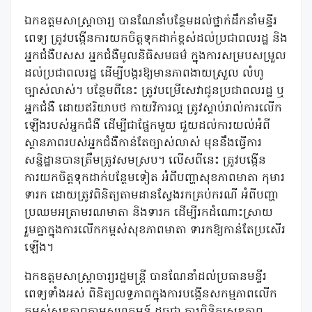
ឯកឧត្តមសាស្រ្តាចារ្យ បានណែនាំបន្ថែមដល់ថ្នាក់ដឹកនាំមន្ទីរ
ពេទ្យ ត្រូវបង្កើនការយកចិត្តទុកដាក់ខ្ពស់ដល់ប្រជាពលរដ្ឋ និង
អ្នកជំងឺបសស អ្នកជំងឺមូលនិធិសមធម៌ ក្នុងការសម្របសម្រួល
ដល់ប្រជាពលរដ្ឋ ដើម្បីបង្ករឱ្យមានភាពងាយស្រួល លំហូ
ច្បាស់លាស់។ បន្ថែមពីនេះ ត្រូវបម្រើសេវាជូនប្រជាពលរដ្ឋ ឬ
អ្នកជំងឺ ដោយឥរិយាបថ កាយវិការល្អ ត្រូវស្តាប់រាល់ការលើក
ឡើងរបស់អ្នកជំងឺ ដើម្បីជាផ្នែកមួយ ជួយដល់ការយល់អំពី
ស្ថានភាពរបស់អ្នកជំងឺកាន់តែច្បាស់លាស់ មុននឹងធ្វើការ
សន្និដ្ឋានបានត្រឹមត្រូវសមស្រប។ លើសពីនេះ ត្រូវបង្កើន
ការយកចិត្តទុកដាក់បន្ថែមទៀត អំពីបញ្ហាសុខភាពមាតា កុមារ
ទារក ដោយត្រូវពិនិត្យតាមដានស្វែងរកគ្រប់ករណី អំពីបញ្ហា
ប្រឈមអត្រាមរណមាតា និងទារក ដើម្បីរកដំណោះស្រាយ
រួមគ្នាក្នុងការលើកកម្ពស់សុខភាពមាតា ទារកឱ្យកាន់តែប្រសើរ
ឡើង។
ឯកឧត្តមសាស្រ្តាចារ្យរដ្ឋមន្រ្តី បានណែនាំដល់ប្រធានមន្ទីរ
ពេទ្យទាំងអស់ ពិនិត្យលទ្ធភាពក្នុងការបង្កើនសកម្មភាពលើក