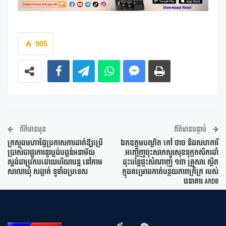
905
ព័ត៌មានមុន
ព័ត៌មានបន្ទាប់
ក្រសួងមហាផ្ទៃប្រកាសការដាក់ឱ្យប្រើ
ឯកឧត្តមបណ្ឌិត កៅ ថាច និងសហការី
ប្រាស់ជាផ្លូវការនូវប្លង់បង្គន់អនាម័យ
អញ្ជើញចុះសាកសួរសុខទុក្ខកសិករដាំ
ស្តង់ដាប្រកបដោយបរិយាបន្ន នៅតាម
ដុះបន្លែផ្ទះសំណាញ់ ១៣ គ្រួសារ ស្ថិត
សាលាឃុំ សង្កាត់ ទូទាំងប្រទេស
ក្នុងគម្រោងកាត់បន្ថយភាពក្រីក្រ របស់
ធនាគារ ARDB