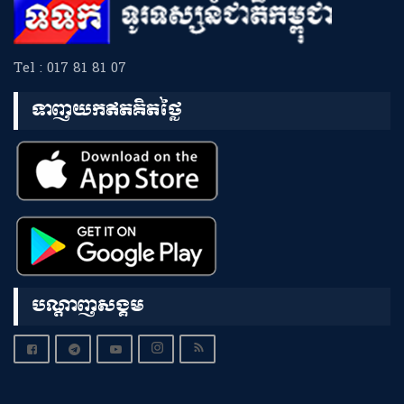
Tel : 017 81 81 07
ទាញយកឥតគិតថ្លៃ
បណ្តាញសង្គម