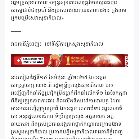
រដ្ឋមន្រ្តីសុខាភិបាល «មន្រ្តីសុខាភិបាលត្រូវមានស្មារតីបុរេ
សកម្មជាប់ជាប្រចាំ និងប្រកបដោយគុណភាពការងារ ក្នុងនាម
អ្នកបម្រើសេវាសុខាភិបាល»
——
រាជធានីភ្នំពេញ៖ នៅទីស្តីការក្រសួងសុខាភិបាល
នារសៀលថ្ងៃទី១៤ ខែមិថុនា ឆ្នាំ២០២៥ ឯកឧត្តម
សាស្ត្រាចារ្យ ឈាង រ៉ា រដ្ឋមន្ត្រីក្រសួងសុខាភិបាល បាន
អញ្ជើញដឹកនាំកិច្ចប្រជុំកម្រិតថ្នាក់ដឹកនាំលើកទី១ នៃខែកក្កដា
ពិនិត្យវឌ្ឍនភាពការងារ និងលើកទិសដៅការងារបន្ត ដែល
មានការអញ្ជើញចូលរួមពី ឯកឧត្តម លោកជំទាវ រដ្ឋលេខាធិ
ការ អនុរដ្ឋលេខាធិការ ទីប្រឹក្សាក្រសួង អគ្គនាយក អគ្គ
នាយករង និងគ្រប់ប្រធានអង្គភាពថ្នាក់កណ្តាលក្រោមឱវាទ
ក្រសួងសុខាភិបាល ប្រធានមន្ទីរសុខាភិបាលរាជធានីភ្នំពេញ