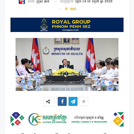
ចេញផ្សាយ
ថ្ងៃទី 14 ខែ កក្កដា ឆ្នាំ 2025
ដោយ
ប្រុស អាន
905