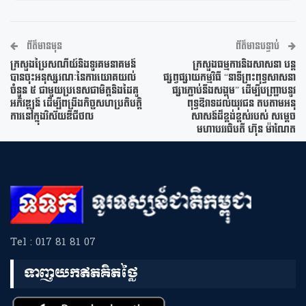
ព័ត៌មានមុន
ព័ត៌មានបន្ទាប់
ក្រសួងប្រៃសណីយ៍និងទូរគមនាគមន៍
ក្រសួងធម្មការនិងសាសនា បន្ត
បានចុះអនុស្សរណៈនៃការយោគយល់
ផ្សព្វផ្សាយកម្មវិធី “នាទីព្រះពុទ្ធសាសនា
ចំនួន ៥ ជាមួយប្រទេសជាមិត្តនិងដៃគូ
ផ្សារភ្ជាប់នឹងសង្គម” ដើម្បីបញ្រ្ជាបនូវ
អភិវឌ្ឍន៍ ដើម្បីពង្រឹងកិច្ចសហប្រតិបត្តិ
ពុទ្ធឱវាទដល់យុវជន តបតាមអនុ
ការនៅក្នុងវិស័យឌីជីថល
សាសន៍ដ៏ខ្ពង់ខ្ពស់របស់ សម្តេច
មហាបវរធិបតី ហ៊ុន ម៉ាណែត
Tel : 017 81 81 07
ទាញយកឥតគិតថ្លៃ