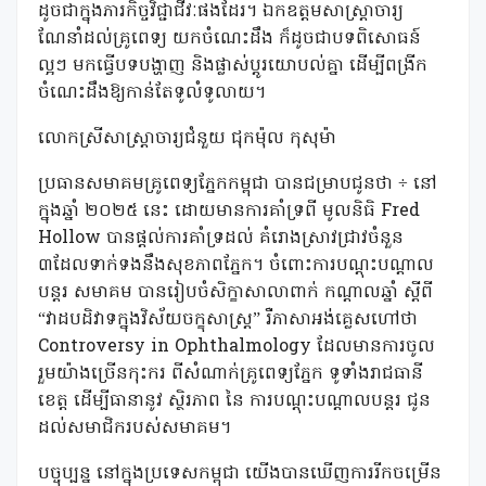
ដូចជាក្នុងភារកិច្ចវិជ្ជាជីវៈផងដែរ។ ឯកឧត្តមសាស្រ្តាចារ្យ
ណែនាំដល់គ្រូពេទ្យ យកចំណេះដឹង ក៏ដូចជាបទពិសោធន៍
ល្អៗ មកធ្វើបទបង្ហាញ និងផ្លាស់ប្តូរយោបល់គ្នា ដើម្បីពង្រីក
ចំណេះដឹងឱ្យកាន់តែទូលំទូលាយ។
លោកស្រីសាស្ត្រាចារ្យជំនួយ ជុកម៉ុល កុសុម៉ា
ប្រធានសមាគមគ្រូពេទ្យភ្នែកកម្ពុជា បានជម្រាបជូនថា ÷ នៅ
ក្នុងឆ្នាំ ២០២៥ នេះ ដោយមានការគាំទ្រពី មូលនិធិ Fred
Hollow បានផ្តល់ការគាំទ្រដល់ គំរោងស្រាវជ្រាវចំនួន
៣ដែលទាក់ទងនឹងសុខភាពភ្នែក។ ចំពោះការបណ្តុះបណ្តាល
បន្តរ សមាគម បានរៀបចំសិក្ខាសាលាពាក់ កណ្តាលឆ្នាំ ស្តីពី
“វាដបដិវាទក្នុងវិស័យចក្ខុសាស្ត្រ” រឺភាសាអង់គ្លេសហៅថា
Controversy in Ophthalmology ដែលមានការចូល
រួមយ៉ាងច្រើនកុះករ ពីសំណាក់គ្រូពេទ្យភ្នែក ទូទាំងរាជធានី
ខេត្ត ដើម្បីធានានូវ ស្ថិរភាព នៃ ការបណ្តុះបណ្តាលបន្តរ ជូន
ដល់សមាជិករបស់សមាគម។
បច្ចុប្បន្ន នៅក្នុងប្រទេសកម្ពុជា យើងបានឃើញការរីកចម្រើន