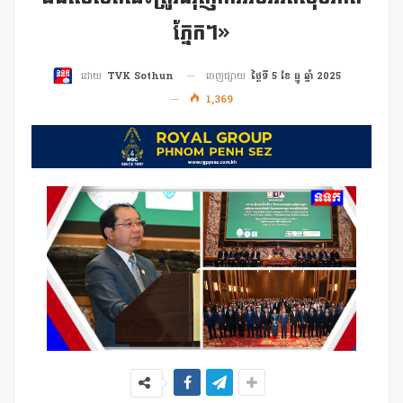
ភ្នែក។»
ចេញផ្សាយ
ថ្ងៃទី 5 ខែ ធ្នូ ឆ្នាំ 2025
ដោយ
TVK Sothun
1,369