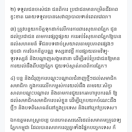
២) ទទួលជនចាស់ជរា ជនពិការ ប្រជាជនមានកម្រិតជីវភាព
ខ្វះខាត អោយទទួលបានសេវាព្យាបាលទាន់ពេលវេលា។
៣) ត្រូវបន្តយកចិត្តទុកដាក់លើការការពារសុខភាពភ្នែក ជូន
ដល់ប្រជាជន តាមការផ្សព្វផ្សាយ ការអប់រំសុខភាពភ្នែកឱ្យបាន
ដល់សហគមន៍ ទីជនបទដាច់ស្រយាលតាមរូបភាពផ្សេងៗ
ដូចជា ការចែកខិត្តបណ្ណ ទស្សនាវដ្តី ការផ្សាយតាមវិទ្យុ-
ទូរទស្សន៍ និងបណ្តាញសង្គមនានា ដើម្បីអប់រំប្រជាជនឱ្យមាន
ការយល់ដឹងពីបញ្ហាភ្នែក ជួយទប់ស្កាត់ភាពពិការភ្នែក។
៤) បន្ត និងជំរុញការបណ្តុះបណ្តាលជំនាញថ្មីៗដល់សមាជិក
សមាជិកា ក្នុងការលើកកម្ពស់ការយល់ដឹង តាមរយៈសិក្ខា
សាលាបណ្តុះបណ្តាល និងតាមការជួយរកអាហារូបករណ៍ ឱ្យ
ដល់សមាជិកសមាជិការបស់ខ្លួន ដើម្បីក្រេបយកចំណេះដឹង
ថ្មីៗ និងបទពិសោធន៍នៅក្នុងប្រទេស និងនៅក្រៅប្រទេស។
ឯកឧត្តមសាស្រ្តាចារ្យ បានកោតសរសើរដល់សមាគមគ្រូពេទ្យ
ភ្នែកកម្ពុជា ដែលបានសហការល្អគ្នាទាំងផ្នែកបច្ចេកទេស ក៏