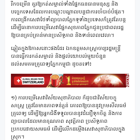
រីកចម្រើន គួរឱ្យកត់សម្គាល់ទាំងផ្នែកធនធានមនុស្ស និង
បច្ចេកទេសដែលការបណ្តុះបណ្តាលបន្តជាការចាំបាច់បំផុត។
ការពង្រីកសេវាថែទាំព្យាបាលភ្នែកទូទាំងប្រទេសក៏ត្រូវតែបន្ត
ដើម្បីធានាការបម្រើសេវាផ្នែកសុខភាពភ្នែកជូនប្រជាពលរដ្ឋ
ឱ្យបានគ្រប់គ្រាន់មានប្រសិទ្ធភាព និងទាន់ពេលវេលា។
ឆ្លៀតក្នុងឱកាសនោះផងដែរ ឯកឧត្តមសាស្រ្តាចារ្យរដ្ឋមន្រ្តី
បានធ្វើការកត់សម្គាល់ និងផ្តល់យោបល់មួយចំនួន
ដល់សមគមគ្រូពេទ្យភ្នែកកម្ពុជា ដូចតទៅ៖
១) ការបម្រើសេវាវិស័យសុខាភិបាល ក៏ដូចជាវិស័យចក្ខុ
សាស្រ្ត ត្រូវតែមានភាពទន់ភ្លន់ គោរពឱ្យបាននូវក្រមសីលធម៌
គ្រូពេទ្យ ដើម្បីឱ្យអ្នកជំងឺទទួលបាននូវជំនឿទុកចិត្ត និងការ
ព្យាបាលដែលមានគុណភាព សុវត្ថិភាព ប្រសិទ្ធភាព
ប្រកបដោយសមធម៌ ដើម្បីលើកដម្កើងសេវាសុខាភិបាលក្នុង
ស្រុក។