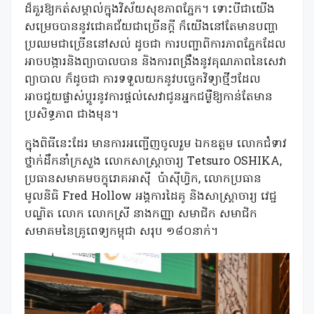
ដ៏គួរឱ្យកត់សម្គាល់ក្នុងវិស័យសុខភាពភ្នែក។ ទោះបីជាយើង
សម្រេចបាននូវជោគជ័យជាច្រើនក្តី ក៏យើងនៅតែមានបញ្ហា
ប្រឈមជាច្រើននៅសល់ ដូចជា ការបញ្ជាពិការភាពភ្នែកដែល
អាចបង្ការនិងព្យាបាលបាន និងការពង្រឹងនូវគុណភាពនៃសេវា
ព្យាបាល ក៏ដូចជា ការទទួលយកនូវបច្ចេកវិទ្យាថ្មីៗដែល
អាចជួយផ្លាស់ប្តូរនូវការផ្តល់សេវាជូនអ្នកជម្ងឺឱ្យកាន់តែមាន
ប្រសិទ្ធភាព ជាងមុន។
ក្នុងពិធីនេះដែរ មានការអញ្ជើញចូលរួម ឯកឧត្តម លោកជំទាវ
ថ្នាក់ដឹកនាំក្រសួង លោកសាស្ត្រាចារ្យ Tetsuro OSHIKA,
ប្រធានសមាគមចក្ខុរោគអាស៊ី ប៉ាស៊ីហ្វិក, លោកប្រធាន
មូលនិធិ Fred Hollow អង្គការដៃគូ និងសាស្រ្តាចារ្យ វេជ្ជ
បណ្ឌិត លោក លោកស្រី នាងកញ្ញា សមាជិក សមាជិក
សមាគមនៃគ្រូពេទ្យកម្ពុជា សរុប ១៨០នាក់។