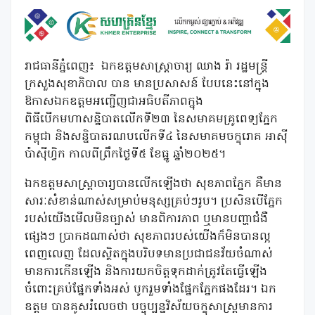
រាជធានីភ្នំពេញ៖ ឯកឧត្តមសាស្រ្តាចារ្យ ឈាង រ៉ា រដ្ឋមន្រ្តី
ក្រសួងសុខាភិបាល បាន មានប្រសាសន៍ បែបនេះនៅក្នុង
ឱកាសឯកឧត្តមអញ្ជើញជាអធិបតីភាពក្នុង
ពិធីបើកមហាសន្និបាតលើកទី២៣ នៃសមាគមគ្រូពេទ្យភ្នែក
កម្ពុជា និងសន្និបាតរណបលើកទី៤ នៃសមាគមចក្ខុរោគ អាស៊ី
ប៉ាស៊ីហ្វិក កាលពីព្រឹកថ្ងៃទី៥ ខែធ្នូ ឆ្នាំ២០២៥។
ឯកឧត្តមសាស្រ្តាចារ្យបានលើកឡើងថា សុខភាពភ្នែក គឺមាន
សារៈសំខាន់ណាស់សម្រាប់មនុស្សគ្រប់ៗរូប។ ប្រសិនបើភ្នែក
របស់យើងមើលមិនច្បាស់ មានពិការភាព ឬមានបញ្ហាជំងឺ
ផ្សេងៗ ប្រាកដណាស់ថា សុខភាពរបស់យើងក៏មិនបានល្អ
ពេញលេញ ដែលស្ថិតក្នុងបរិបទមានប្រជាជនវ័យចំណាស់
មានការកើនឡើង និងការយកចិត្តទុកដាក់ត្រូវតែធ្វើឡើង
ចំពោះគ្រប់ផ្នែកទាំងអស់ បូករួមទាំងផ្នែកភ្នែកផងដែរ។ ឯក
ឧត្តម បានគូសរំលេចថា បច្ចុប្បន្នវិស័យចក្ខុសាស្រ្តមានការ