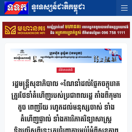
ព័ត៌មានជាតិ
រដ្ឋមន្រ្តីសុខាភិបាល «ណែនាំដល់ផ្នែកចក្ខុរោគ
ត្រូវថែទាំគំហើញរបស់ប្រជាពលរដ្ឋ តាំងពីកុមារ
តូច ពេញវ័យ រហូតដល់មនុស្សចាស់ ទាំង
គំហើញផ្ទាល់ ទាំងការវិភាគវិទ្យាសាស្រ្ត
និងលើសពីនេះត្រូវជំរុញការអប់រំអំពីសុខភាព