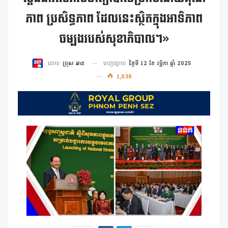
ភាព ប្រសិទ្ធភាព ដែលនេះស្ថិតក្នុងអាទិភាព
ចម្បងរបស់សុខាភិបាល។»
ចេញផ្សាយ
ថ្ងៃទី 12 ខែ វច្ឆិកា ឆ្នាំ 2025
ដោយ
ប្រុស អាន
1,038