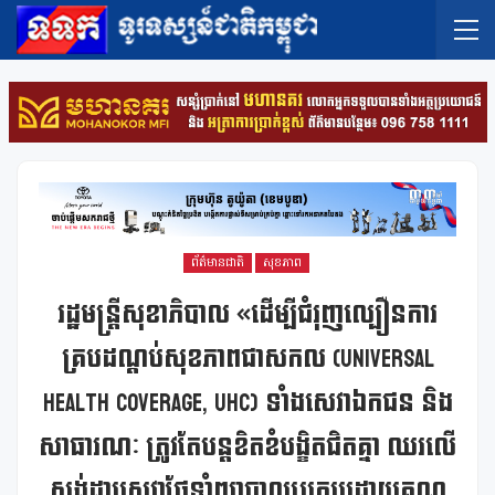
ព័ត៌មានជាតិ
សុខភាព
រដ្ឋមន្រ្តីសុខាភិបាល «ដើម្បីជំរុញល្បឿនការ
គ្របដណ្តប់សុខភាពជាសកល (Universal
Health Coverage, UHC) ទាំងសេវាឯកជន និង
សាធារណៈ ត្រូវតែបន្តខិតខំបង្ខិតជិតគ្នា ឈរលើ
ស្តង់ដារសេវាថែទាំព្យាបាលប្រកបដោយគុណ