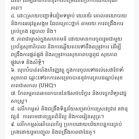
វេលា ដើម្បីធានាបាននូវការបម្រើសេវាប្រកបដោយគុណ
ភាព។
៤. ដោះស្រាយបញ្ហាទំនៀមទម្លាប់ យេនឌ័រ គោលនយោបាយ
និងការអនុវត្តសង្គម ដែលគ្រោះថ្នាក់ តាមរយៈការពង្រឹងការ
គ្រប់គ្រង រដ្ឋបាល និង។
៥. ភាពជាម្ចាស់ក្នុងសហគមន៍ ដោយមានការចូលរួមជាមួយ
ប្រព័ន្ធសុខាភិបាល និងការឆ្លើយតបទៅនឹងតម្រូវការ ដើម្បី
ពង្រឹងការផ្គត់ផ្គង់ និងតម្រូវការសុខភាពបន្តពូជ សុខភាព
ផ្លូវភេទ និងសិទ្ធិ។
៦. លុបបំបាត់របាំងហិរញ្ញវត្ថុ ក្នុងការចូលទៅដល់សេវាថែទាំ
សុខភាព ឆ្ពោះទៅរកការសម្រេចបាននូវការគ្របដណ្តប់សុខ
ភាពជាសកល (UHC)។
៧. កែលម្អភាពអាចរកបាននៃឱសថបរិក្ខារ និងបច្ចេកវិទ្យាវេជ្ជ
សាស្ត្រ។
៨. លើកកម្ពស់ និងពង្រឹងទិន្នន័យសម្រាប់ការស្រាវជ្រាវ នវានុ
វត្តន៌ ការតាមដានត្រួតពិនិត្យ និងការរៀនសូត្រ។
៩. លើកកម្ពស់អភិបាលកិច្ច ប្រកបដោយបរិយាបន្នការគ្រប់
គ្រងដោយរួមបញ្ចូល និងពង្រឹងភាពជាដៃគូ។