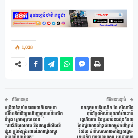
1,038
ព័ត៌មានមុន
ព័ត៌មានបន្ទាប់
មន្ត្រីជាន់ខ្ពស់ធនាគារជាតិនៃកម្ពុជា÷
ឯកឧត្តមសន្តិបណ្ឌិត ឆៃ ស៊ីណារិទ្ធ
បើកវេទិកាទីផ្សារហិរញ្ញវត្ថុសកលលើក
បានថ្លែងអំណរគុណចំពោះរាជ
ដំបូង ក្រោមប្រធានបទ
រដ្ឋាភិបាល និងប្រជាជនជប៉ុន ដែល
“ហានិភ័យសកល និងទស្សនវិស័យទី
តែងផ្តល់ការគាំទ្រដល់កម្ពុជាលើគ្រប់
ផ្សារ ក្នុងអំឡុងពេលនៃការផ្លាស់ប្តូរ
វិស័យ ជាពិសេសការអភិវឌ្ឍសង្គម-
បរិបទពិភពលោក“
សេដ្ឋកិច្ច ធនធានមនុស្ស ហេដ្ឋារចនា