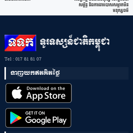
សម្ព័ន្ធ និងការងារបោសសម្អាតមីន
មនុស្សធម៌
Tel : 017 81 81 07
ទាញយកឥតគិតថ្លៃ