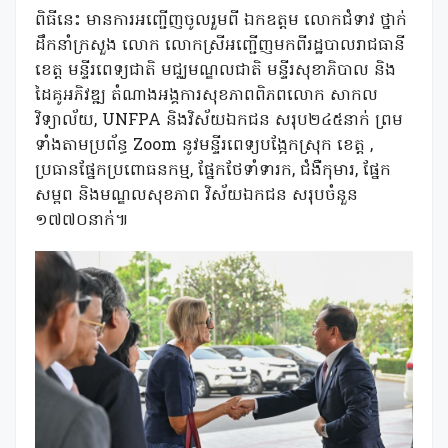
ពិធីនេះ មានការអញ្ជើញចូលរួមពី ឯកឧត្តម លោកជំទាវ ថ្នាក់
ដឹកនាំក្រសួង លោក លោកស្រីអញ្ជើញមកពីរដ្ឋបាលរាជធានី
ខេត្ត មន្ទីរពេទ្យជាតិ មជ្ឈមណ្ឌលជាតិ មន្ទីរសុខាភិបាល និង
ដៃគូអភិវឌ្ឍ តំណាងអង្គការសុខភាពពិភពលោក សាកល
វិទ្យាល័យ, UNFPA និងវិស័យឯកជន សរុប២៤៥នាក់ ព្រម
ទាំងតាមប្រព័ន្ធ Zoom នូវមន្ទីរពេទ្យបង្អែកស្រុក ខេត្ត ,
ប្រធានផ្នែកប្រពោធនកម្ម, ផ្នែកថែទាំទារក, ជំងឺកុមារ, ផ្នែក
សម្ពព និងមណ្ឌលសុខភាព វិស័យឯកជន សរុបចំនួន
១៧៧០នាក់៕