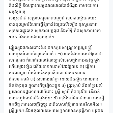
និងសិទ្ធិ និងបង្ការការឆ្លងរាលដាលនៃជំងឺឆ្លង តាមរយៈការ
អនុវត្តយុទ្ធ
សាស្ត្រជាតិ សម្រាប់សុខភាពបន្តពូជ សុខភាពផ្លូវភេទនេះ
បានចូលរួមចំណែកធ្វើឱ្យកាន់តែប្រសើរឡើង នូវស្ថានភាព
សុខភាពផ្លូវភេទ សុខភាពបន្តពូជ និងសិទ្ធិ និងសុខភាពមាតា
ទារក និងកុមារជាបន្តបន្ទាប់។
ឆ្លៀតក្នុងឱកាសនោះដែរ ឯកឧត្តមសាស្រ្តាចារ្យរដ្ឋមន្រ្តី
បានគូសរំលេចចំណុចសំខាន់ ៖ ១) យកផែនការនេះឱ្យទៅជា
សកម្មភាព កំណត់ពេលវេលាច្បាស់លាស់ក្នុងការអនុវត្ត ម្តង
ហើយម្តងទៀត ហើយមានការវាស់វែងឱ្យបាន ២) ធ្វើការ
ការពារមួយ មិនមែនតែសុខាភិបាល ជាការការពារ
ជាសហគមន៍ ៣) សហការណ៍គ្នា ដោយជិតស្និត ដោយការ
ខិតខំមុះមុត ក្នុងភារកិច្ចរៀងៗខ្លួន ៤) ត្រូវស្តាប់ និងគាំទ្រដល់
ប្រជាពលរដ្ឋគោលដៅចំពោះ ស្រ្តី ស្វាមី និងយុវវ័យ តើគាត់
មានតម្រូវការជាក់ស្តែងអ្វីខ្លះ ៥) ពង្រឹងលើឯកជនភាព ការជឿ
ទុកចិត្ត ភាពសេចក្តីថ្លៃថ្នូរ ជាពិសេសកុំឱ្យមានការរើសអើស។
ស្រ្តីម្នាក់ៗ នឹងទទួលបានសេវាសម្រាលមានសុវត្ថិភាព យុវជន