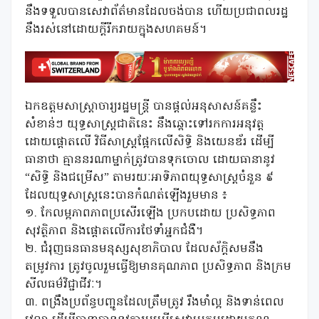
នឹងទទួលបានសេវាព័ត៌មានដែលចង់បាន ហើយប្រជាពលរដ្ឋ
នឹងរស់នៅដោយក្តីរីករាយក្នុងសហគមន៍។
ឯកឧត្តមសាស្ត្រាចារ្យរដ្ឋមន្រ្តី បានផ្តល់អនុសាសន៍គន្លឹះ
សំខាន់ៗ យុទ្ធសាស្ត្រជាតិនេះ នឹងឆ្ពោះទៅរកការអនុវត្ត
ដោយផ្តោតលើ វិធីសាស្ត្រផ្អែកលើសិទ្ធិ និងយេនឌ័រ ដើម្បី
ធានាថា គ្មាននរណាម្នាក់ត្រូវបានទុកចោល ដោយធានានូវ
“សិទ្ធិ និងជម្រើស” តាមរយៈអាទិភាពយុទ្ធសាស្ត្រចំនួន ៩
ដែលយុទ្ធសាស្រ្តនេះបានកំណត់ឡើងរួមមាន ៖
១. កែលម្អភាពភាពប្រសើរឡើង ប្រកបដោយ ប្រសិទ្ធភាព
សុវត្ថិភាព និងផ្តោតលើការថែទាំអ្នកជំងឺ។
២. ជំរុញធនធានមនុស្សសុខាភិបាល ដែលស័ក្តិសមនឹង
តម្រូវការ ត្រូវចូលរួមធ្វើឱ្យមានគុណភាព ប្រសិទ្ធភាព និងក្រម
សីលធម៌វិជ្ជាជីវៈ។
៣. ពង្រឹងប្រព័ន្ធបញ្ជូនដែលត្រឹមត្រូវ រឹងមាំល្អ និងទាន់ពេល