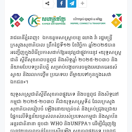
រាជធានីភ្នំពេញ៖ ឯកឧត្តមសាស្ត្រាចារ្យ ឈាង រ៉ា រដ្ឋមន្ត្រី
ក្រសួងសុខាភិបាល ព្រឹកថ្ងៃទី១២ ខែវិច្ឆិកា ឆ្នាំ២០២៥បាន
អញ្ជើញក្នុងពិធីប្រកាសដាក់ឱ្យអនុវត្តជាផ្លូវការនូវ «យុទ្ធសាស្ត្រ
ជាតិ ស្តីពីសុខភាពបន្តពូជ និងសិទ្ធឆ្នាំ ២០២៥-២០៣០ និង
និយាមបែបទប្រតិបត្តិ សម្រាប់បង្ការការចម្លងមេរោគអេដស៍
ស្វាយ និងរលាកថ្លើម ប្រភេទបេ ពីម្តាយទៅកូនក្នុងសេវា
ឯកជន»។
យុទ្ធសាស្ត្រជាតិស្តីពីសុខភាពផ្លូវភេទ និងបន្តពូជ និងសិទ្ធនៅ
កម្ពុជា ២០២៥-២០៣០ គឺជាយុទ្ធសាស្ត្រទី៤ ដែលក្រសួង
សុខាភិបាលរៀបចំ ឡើងដោយហ្មត់ចត់ និងគ្រប់ជ្រុងជ្រោយ
ផ្នែកលើទិន្នន័យច្បាស់លាស់របស់ប្រទេសកម្ពុជា និងស្ថាប័ន
អន្តរជាតិនានា ដូចជា WHO និងUNFPA។ ដើម្បីជំរុញឱ្យ
បានវឌ្ឍនភាពកាន់តែប្រសើរឡើង សុខភាពផ្លូវភេទ បន្តពូជ