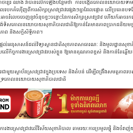
្តាចារ្យរ ឈាង រ៉ាបានលើកឡើងបន្ថែមថា ការបង្កើតគោលនយោបាយទាមទារក
ប្រមូលរបកគំហ៊ើញពីការសិក្សាស្រាវជ្រាវផ្សេងៗគ្នាដែលផ្តោត លើប្រធានបទ
ាសាស្រ្ត អាចរំលេចចេញនូវចំនុចខ្វះចន្លោះនៃការសិក្សាស្រាវជ្រាវ ហើយក៍
ំរង់ទិសគោលនយោបាយសុខាភិបាលជាតិឱ្យកាន់តែមានភាពប្រាកដនិយម
ធភាព និងសក្តិសិទ្ធិភាព។
ី បានផ្តល់អនុសាសន៍ដល់វិទ្យាស្ថានជាតិសុខភាពសាធារណៈ និងមូលដ្ឋានសុខា
ើកិច្ចការងារស្រាវជ្រាវរបស់ខ្លួន ឱ្យមានគុណភាពខ្ពស់ និងកាន់តែឆ្
ារជាមួយស្ថាប័នស្រាវជ្រាវក្នុងប្រទេស និងតំបន់ ដើម្បីពង្រឹងសមត្ថភាពរបស់
គាំទ្រគោលនយោបាយសុខាភិបាលជាតិ
្ចការងារស្រាវជ្រាវលើវិស័យសុខាភិបាល តាមរយៈការប្រមូលផ្តុំ និងចំរាញ