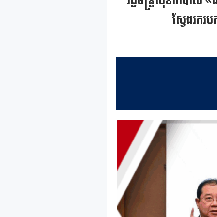
រដ្ឋមន្រ្តីសុខាភិបាល «
ស្វែងរករប