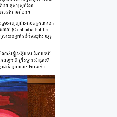
និងយុទ្ធសាស្ត្រកំណែ
ទេសនិងតាមតំបន់។
ឧត្តមអញ្ជើញជាអធិបតីក្នុងពិធីបើក
សាធារណៈ (Cambodia Public
ន្ទុកនៃជំងឺមិនឆ្លង៖ យុទ្ធ
ំណាក់ភ្ញៀវកិត្តិយស ដែលមកពី
េទ្យជាតិ គ្រឹះស្ថានសិក្សាលើ
ន្តរជាតិ ប្រមាណ២២០នាក់។