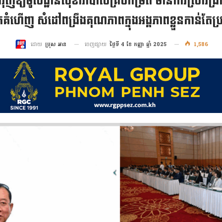
ជំរុញឱ្យមូលដ្ឋានសុខាភិបាលគ្រប់កម្រិត មានការស្រាវជ្រាវ ដើ
កគំហើញ សំដៅពង្រឹងគុណភាពក្នុងអង្គភាពខ្លួនកាន់តែ
ចេញផ្សាយ
ថ្ងៃទី 4 ខែ កញ្ញា ឆ្នាំ 2025
1,586
ដោយ
ប្រុស អាន