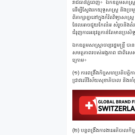
រាជធានីភ្នំពេញ÷ ឯកឧត្តមសាស្រ
ដើម្បីស្វែងរកយុទ្ធសាស្រ្ត និង
ពិភាក្សាគ្នានៅក្នុងកំរិតវិទ្យ
ដែលអាចជួយកែលំអ សំរួចនិងត
ជំរុញការអនុវត្តកាន់តែមានប្រសិទ្
ឯកឧត្តមសាស្រ្តាចារ្យរដ្ឋមន្រ្ត
សមត្ថភាពរបស់អង្គភាព ជាពិសេសល
ក្រោម÷
(១) ការពង្រឹងកិច្ចសហប្រតិបត្តិក
ជ្រាវលើវិស័យសុខាភិបាល និង
(២) បន្តពង្រឹងការងារអភិបាលកិច