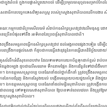
៏ដូចជាក្នុងតំបន់ ក្នុងការផ្លាស់ប្តូរយោបល់ ដើម្បីប្រមូលធាតុចូលសម្
ាសេនាធិការបច្ចេកទេសវិទ្យាសាស្រ្ត របស់ក្រសួងសុខាភិបាលលើការងារ សិ
គណៈកម្មការជាតិក្រមសីលធម៌ សំរាប់ការសិក្សាស្រាវជ្រាវលើមនុស្ស ដោយប
ានច្រើនបំផុតទៅនឹង អាទិភាពនៃប្រពន្ធ័សុខាភិបាលជាតិ។
ពង្រឹងសមត្ថភាពធ្វើការសិក្សាស្រាវជ្រាវ ដល់អង្គភាពផ្សេងៗទៀត ដើម្
ារពង្រឹងការផ្តល់សេវា ក៏ដូចជាការធ្វើនវានុវត្តនៃការធ្វើរោគវិនិច្ឆ័យដោយផ
តី បានគូសរំលឹកអំពីសុខភាពបឋម ដែលទាមទារការយកចិត្តទុកដាក់ខ្ពស់ រាប់
មិនឆ្លងចម្បង ដូចជាលើសឈាម ទឹកនោមផ្អែក និងការវិត្តន៍ទៅជាជំងឺមហ
ា។ ឯកឧត្តមសាស្រ្តាចារ្យ បានណែនាំដល់ថ្នាក់ដឹកនាំ ត្រូវពង្រឹងសមត្ថភា
ារនៃការជំរុញ និងការស្វែងយល់ បង្កើនមធ្យោយបាយជួយគាំទ្រ និងជួ
កឧត្តមសាស្រ្តាចារ្យ បានណែនាំដល់មន្ទីរសុខាភិបាល ត្រូវបង្កើនកា
ជាពលរដ្ឋ ទៅទទួលសេវាសុខាភិបាល ឱ្យបានទាន់ពេលវេលា និងត្រូវឱ្យ
យក្រសួងសុខាភិបាល។
ទិកាថ្នាក់ជាតិសំរាប់ការពិភាក្សារវាងភាគីពាក់ព័ន្ធពីស្ថាប័នរដ្ឋាភិបាល