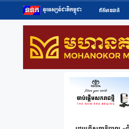
ព័ត៌មានជាតិ