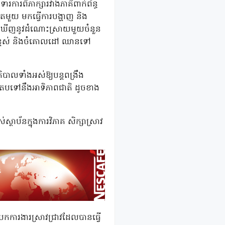
ារពិភាក្សារវាងភាគីពាក់ព័ន្ធ
តែមួយ មកធ្វើការបង្ហាញ និង
អាចរកឃើញនូវដំណោះស្រាយមួយចំនួន
ខ្ពស់ និងចំគោលដៅ ឈានទៅ
ភិបាលទាំងអស់ឱ្យបន្តពង្រឹង
លើយតបទៅនឹងអាទិភាពជាតិ ដូចខាង
ស្ថាប័នក្នុងការវិភាគ សិក្សាស្រាវ
់យកការងារស្រាវជ្រាវដែលបានធ្វើ