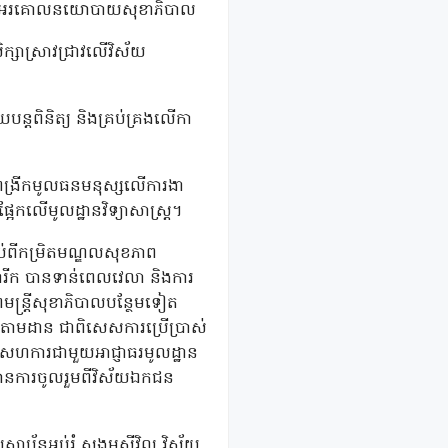
រាប់កែលំអរគោលនយោបាយសុខាភិបាល
ក្សាស្រាវជ្រាវលើវិស័យ
ន្តពិនិត្យ និងគ្រប់គ្រងលើកា
បីពង្រីកមូលធនមនុស្សលើការងា
្អែកលើមូលដ្ឋានវិទ្យាសាស្រ្ត។
ចាប់ពីកម្រិតមណ្ឌលសុខភាព
ារីក បានទាន់ពេលវេលា និងការ
ពមន្រ្តីសុខាភិបាលបន្ថែមទៀត
យតាមដាន ជាពិសេសការប្រើប្រាស់
រសហការជាមួយអាជ្ញាធរមូលដ្ឋាន
មានការចូលរួមពីវិស័យឯកជន
ស្ថាប័នអប់រំ សង្គមស៊ីវិល វិស័យ