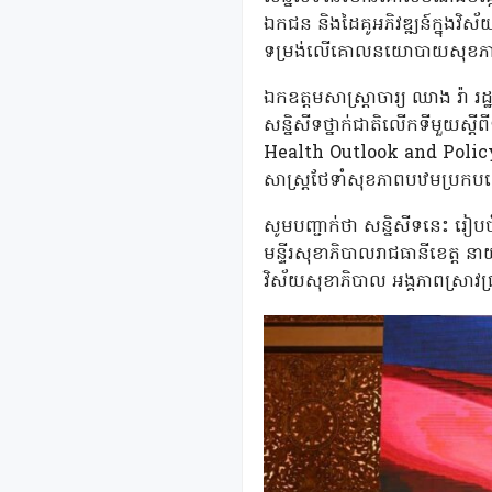
ឯកជន និងដៃគូអភិវឌ្ឍន៍ក្នុងវិស័
ទម្រង់លើគោលនយោបាយសុខភាពសា
ឯកឧត្តមសាស្រ្តាចារ្យ ឈាង រ៉ា រ
សន្និសីទថ្នាក់ជាតិលើកទីមួយ
Health Outlook and Policy 
សាស្ត្រថែទាំសុខភាពបឋមប្រកបដោ
សូមបញ្ជាក់ថា សន្និសីទនេះ រៀ
មន្ទីរសុខាភិបាលរាជធានីខេត្ត ន
វិស័យសុខាភិបាល អង្គភាពស្រាវ