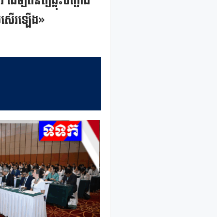
ម្បីពិនិត្យឆ្លុះបញ្ចាំង
ប្រសើរឡើង»