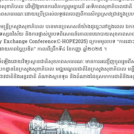
យសុខាភិបាល ដើម្បីឱ្យមានការពិភាក្សារួមគ្នាលើ អាទិភាពសុខាភិបាលជាតិ 
ធារណៈដោយប្រើប្រាស់លទ្ធផលចេញពីការសិក្សាស្រាវជ្រាវក្នុងប្រ
ដ្ឋមន្រ្តីក្រសួងសុខាភិបាល បានមានប្រសាសន៍យ៉ាងដូច្នេះនៅក្នុងពេល ឯក
ស្តីពីទស្សនវិស័យ និងការផ្លាស់ប្តូរបទពិសោធន៍គោលនយោបាយសុខភាព
Exchange Conference:C-HOPE2025) ក្រោមមូលបទ “ការដោះស្រាយប
យភាពច្នៃប្រឌិត” កាលពីព្រឹកទី៤ ខែកញ្ញា ឆ្នាំ២០២៥ ។
បចំឡើងដោយវិទ្យាស្ថានជាតិសុខភាពសាធារណ: មានការអញ្ជើញចូលរួមពីស
ាយកដ្ឋាននៃក្រសួងសុខាភិបាល មជ្ឈមណ្ឌលជាតិនៃក្រសួងសុខាភិបាល មន្ទីរព
ជ្រាវជាតិនិងអន្តរជាតិ តំណាងស្ថានទូត និងតំណាងដៃគូសហការជាតិនិងអ