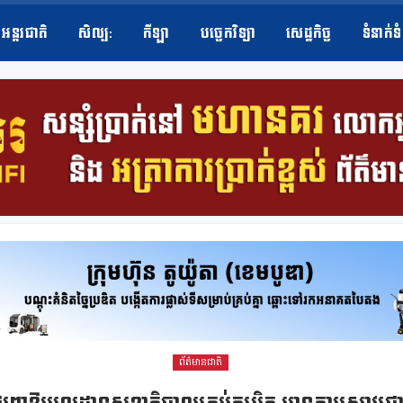
អន្តរជាតិ
សិល្ប​:
កីឡា
បច្ចេកវិទ្យា
សេដ្ឋកិច្ច
ទំនាក់ទ
ព័ត៌មានជាតិ