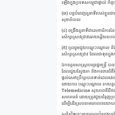
ឡើងក្នុងប្រទេសកម្ពុជាផ្ទាល់ ក
(៣) បន្តបំពេញតួនាទីរបស់ខ្លួនជ
សុខាភិបាល
(៤) ពង្រឹងតួនាទីជាលេខាធិការនៃ
រសិក្សាស្រាវជ្រាវអោយឆ្លើយតបប
(៥) ចូលរួមជួយបណ្ដុះបណ្តាល និង
រសិក្សាស្រាវជ្រាវ ដែលជាទុនក្នុងក
ឯកឧត្តមសាស្រ្តាចារ្យរដ្ឋមន្រ្
ដែលជួយស្វែងរក និងការពារជំងឺ
ផ្តល់សេវាប្រឹក្សាបានទាន់ពេលវេល
ដោយការ បណ្តុះបណ្តាល រកយន្តក
Telemedicine សុខភាពឌីជីថល។ ឯ
សហគមន៍ ដោយត្រូវជួយជំរុញប្រ
ដើម្បីដើរស្របតាមគោលនយោបា
សន្និសីទនេះមានគោលបំណងបង្កើតជាវេ