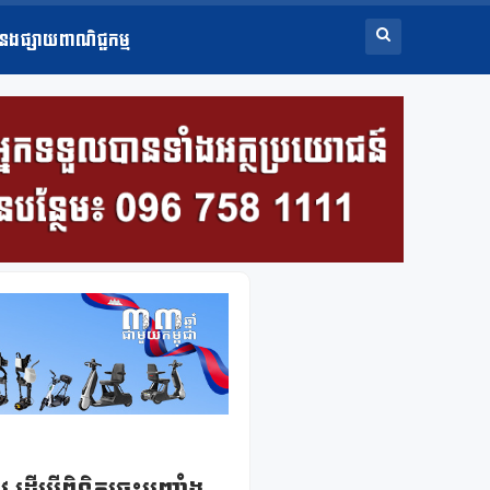
ំនងផ្សាយពាណិជ្ជកម្ម