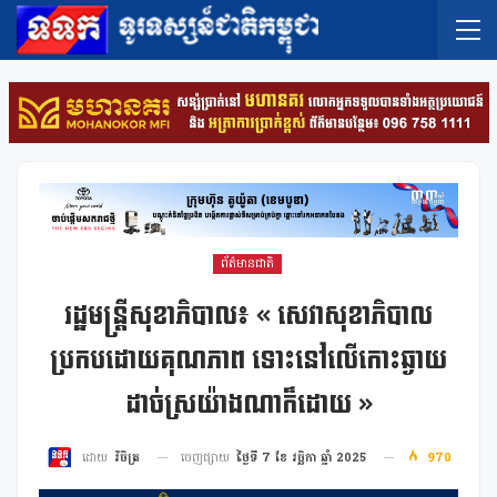
ព័ត៌មានជាតិ
រដ្ឋមន្រ្តីសុខាភិបាល៖ « សេវាសុខាភិបាល
ប្រកបដោយគុណភាព ទោះនៅលេីកោះឆ្ងាយ
ដាច់ស្រយ៉ាងណាក៏ដោយ »
ចេញផ្សាយ
ថ្ងៃទី 7 ខែ វច្ឆិកា ឆ្នាំ 2025
970
ដោយ
វិចិត្រ