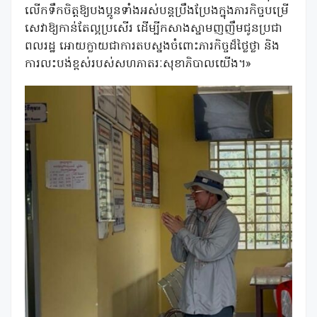
លើកទឹកចិត្តឱ្យបងប្អូនទាំងអស់បន្តប្រឹងប្រែងក្នុងភារកិច្ចបម្រើ
សេវាឱ្យកាន់តែល្អប្រសើរ ដេីម្បីកសាងស្នាមញញឹមជូនប្រជា
ពលរដ្ឋ អោយក្លាយជាការតបស្នងចំពោះភារកិច្ចដ៏ថ្លៃថ្លា និង
ការលះបង់ខ្ពស់របស់សហភាតរៈសុខាភិបាលយេីង។»