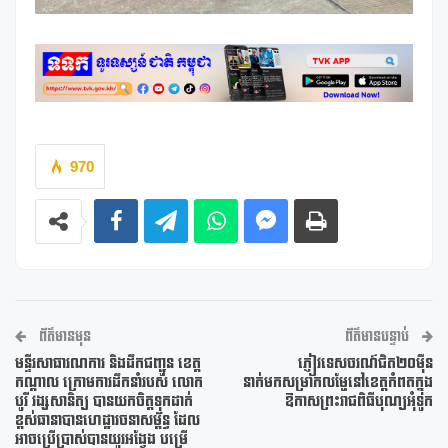
970
ព័ត៌មានមុន
ព័ត៌មានបន្ទាប់
មន្ទីរសាធារណការ និងដឹកជញ្ជូន ខេត្ត
ភ្ញៀវទេសចរណ៍ជិត២០ម៉ឺន
កណ្តាល ក្រោមការដឹកនាំរបស់ លោក
នាក់មកសម្រាកលម្ហែនៅខេត្តកំពតក្នុង
បូរី វង្សសានិត្យ បានយកចិត្តទុកដាក់
ឱកាសព្រះរាជពិធីបុណ្យអុំទូក
ខ្ពស់ធានាបានហេដ្ឋារចនាសម្ព័ន្ធ ដែល
អាចប្រើប្រាស់បានយូរអង្វែង បម្រើ