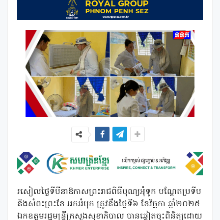
រសៀលថ្ងៃទីបីនាឱកាសព្រះរាជពិធីបុណ្យអុំទូក បណ្តែតប្រទីប
និងសំពះព្រះខែ អកអំបុក ត្រូវនឹងថ្ងៃទី៦ ខែវិច្ឆកា ឆ្នាំ២០២៥
ឯកឧត្តមរដ្ឋមន្ត្រីក្រសួងសុខាភិបាល បានឆ្លៀតចុះពិនិត្យដោយ