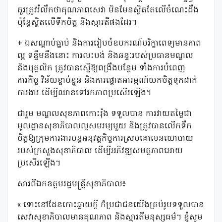
គួរត្រូវរំលឹកថាគុណភាពសេវា មិនមែនស្ថិតតែលើចំណេះដឹង
ប៉ុន្តែស្ថិតលើទឹកចិត្ត និងស្មារតីផងដែរ។
+ ឯសណ្ដាប់ធ្នាប់ និងការរៀបចំឧបករណ៍បរិក្ខាពេទ្យមានភាព
ល្អ ទន្ទឹមនឹងនោះ ការលះបង់ និងឆន្ទៈរបស់ប្រធានមណ្ឌល
និងបុគ្គលិក ត្រូវបានស្នើឱ្យពង្រឹងបន្ថែម ទាំងការបំពេញ
ភារកិច្ច វិន័យខ្ជាប់ខ្ជួន និងការផ្តោតអារម្មណ៍យកចិត្តទុកដាក់
ការងារ ដើម្បីឈានទៅរកភាពប្រសេីរឡេីង។
ជារួម មណ្ឌលសុខភាពកោះរ៉ុង ទទួលបាន ការវាយតម្លៃជា
មូលដ្ឋានសុខាភិបាលល្អសមរម្យមួយ និងត្រូវបានលើកទឹក
ចិត្តឱ្យក្រុមការងារបន្តអនុវត្តកិច្ចការស្របគោលនយោបាយ
របស់ក្រសួងសុខាភិបាល ដើម្បីអភិវឌ្ឍសមត្ថភាពអោយ
ប្រសេីរឡេីង។
សារពីឯកឧត្តមរដ្ឋមន្ត្រីសុខាភិបាល៖
« ទោះនៅដែនកោះឆ្ងាយក្តី ក៏ប្រជាជនយើងគ្រប់រូបទទួលបាន
សេវាសុខាភិបាលមានគុណភាព និងស្មារតីមនុស្សធម៌។ ខ្ញុំសូម