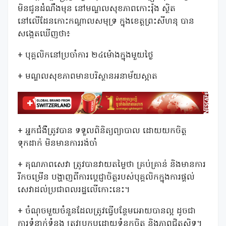
មិនជូនដំណឹងមុន នៅមណ្ឌលសុខភាពកោះរ៉ុង ស្ថិត
នៅលើដែនកោះកណ្តាលសមុទ្រ ក្នុងខេត្តព្រះសីហនុ បាន
សង្កេតឃើញថា៖
+ បុគ្គលិកនៅប្រចាំការ ២៤ម៉ោងក្នុងមួយថ្ងៃ
+ មណ្ឌលសុខភាពមានបរិស្ថានអនាម័យស្អាត
+ អ្នកជំងឺត្រូវបាន ទទួលពិនិត្យព្យាបាល ដោយយកចិត្ត
ទុកដាក់ មិនមានការរង់ចាំ
+ គុណភាពសេវា ត្រូវបានវាយតម្លៃថា គ្រប់គ្រាន់ និងមានការ
រីកចម្រើន បង្ហាញពីការប្តេជ្ញាចិត្តរបស់បុគ្គលិកក្នុងការផ្តល់
សេវាដល់ប្រជាពលរដ្ឋលើកោះនេះ។
+ ចំណុចមួយចំនួនដែលត្រូវធ្វេីបន្ថែមអោយបានល្អ ដូចជា
ការទំនាក់ទំនង ត្រូវប្រកបដោយទំនុកចិត្ត និងភាពជិតស្និទ្ធ។