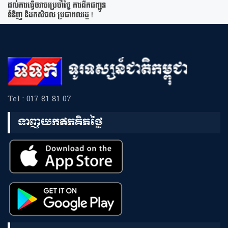
ដល់ការធ្វើចរាចរប្រចាំថ្ងៃ ការដឹកជញ្ជូន
ទំនិញ និងកសិផល ប្រជាពលរដ្ឋ !
Tel : 017 81 81 07
ទាញយកឥតគិតថ្លៃ