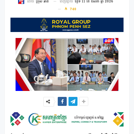
ចេញផ្សាយ
ថ្ងៃទី 11 ខែ ឧសភា ឆ្នាំ 2026
ដោយ
ប្រុស អាន
740