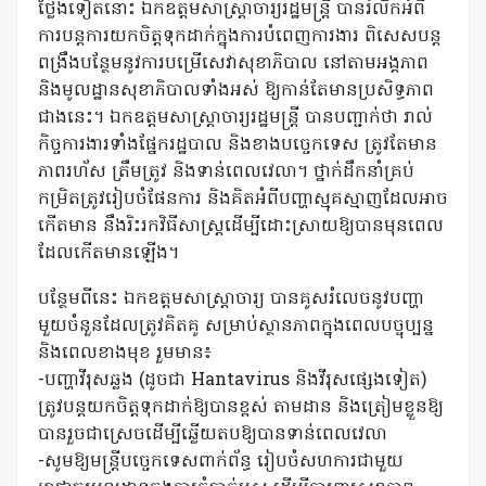
ថ្លែងទៀតនោះ ឯកឧត្តមសាស្រ្តាចារ្យរដ្ឋមន្រ្តី បានរំលឹកអំពី
ការបន្តការយកចិត្តទុកដាក់ក្នុងការបំពេញការងារ ពិសេសបន្ត
ពង្រឹងបន្ថែមនូវការបម្រើសេវាសុខាភិបាល នៅតាមអង្គភាព
និងមូលដ្ឋានសុខាភិបាលទាំងអស់ ឱ្យកាន់តែមានប្រសិទ្ធភាព
ជាងនេះ។ ឯកឧត្តមសាស្រ្តាចារ្យរដ្ឋមន្រ្តី បានបញ្ជាក់ថា រាល់
កិច្ចការងារទាំងផ្នែករដ្ឋបាល និងខាងបច្ចេកទេស ត្រូវតែមាន
ភាពរហ័ស ត្រឹមត្រូវ និងទាន់ពេលវេលា។ ថ្នាក់ដឹកនាំគ្រប់
កម្រិតត្រូវរៀបចំផែនការ និងគិតអំពីបញ្ហាស្មុគស្មាញដែលអាច
កើតមាន នឹងរិះរកវិធីសាស្រ្តដើម្បីដោះស្រាយឱ្យបានមុនពេល
ដែលកើតមានឡើង។
បន្ថែមពីនេះ ឯកឧត្តមសាស្រ្តាចារ្យ បានគូសរំលេចនូវបញ្ហា
មួយចំនួនដែលត្រូវគិតគូ សម្រាប់ស្ថានភាពក្នុងពេលបច្ចុប្បន្ន
និងពេលខាងមុខ រួមមាន៖
-បញ្ហាវីរុសឆ្លង (ដូចជា Hantavirus និងវីរុសផ្សេងទៀត)
ត្រូវបន្តយកចិត្តទុកដាក់ឱ្យបានខ្ពស់ តាមដាន និងត្រៀមខ្លួនឱ្យ
បានរួចជាស្រេចដើម្បីឆ្លើយតបឱ្យបានទាន់ពេលវេលា
-សូមឱ្យមន្រ្តីបច្ចេកទេសពាក់ព័ន្ធ រៀបចំសហការជាមួយ