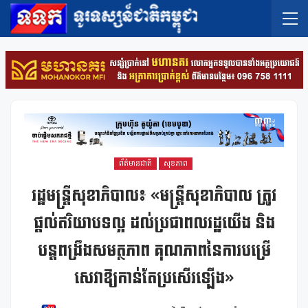
ព័ត៌មានជាតិ
សុខភាព
រដ្ឋមន្រ្តីសុខាភិបាល៖ «មន្រ្តីសុខាភិបាល ត្រូវ
ផ្តល់ឥរិយាបទល្អ ដល់ប្រជាពលរដ្ឋយើង និង
បន្តពង្រឹងសមត្ថភាព គុណភាពនៃការបម្រើ
សេវាឱ្យកាន់តែប្រសើរឡើង»