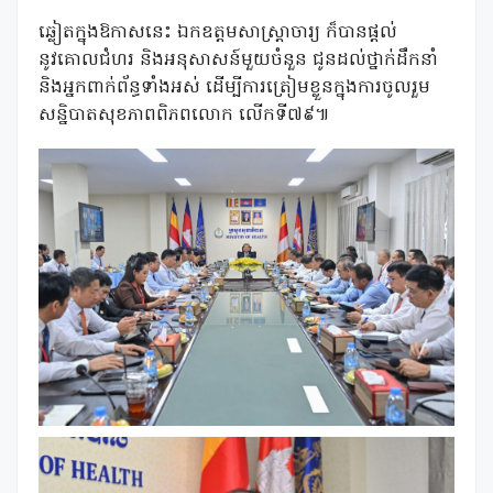
ឆ្លៀតក្នុងឱកាសនេះ ឯកឧត្តមសាស្រ្តាចារ្យ ក៏បានផ្តល់
នូវគោលជំហរ និងអនុសាសន៍មួយចំនួន ជូនដល់ថ្នាក់ដឹកនាំ
និងអ្នកពាក់ព័ន្ធទាំងអស់ ដើម្បីការត្រៀមខ្លួនក្នុងការចូលរួម
សន្និបាតសុខភាពពិភពលោក លើកទី៧៩៕