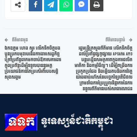
ព័ត៌មានមុន
ព័ត៌មានបន្ទាប់
ឯកឧត្តម ហេង សួរ លើកទឹកចិត្តបង
រដ្ឋមន្ត្រីក្រសួងព័ត៌មាន លើកទឹកចិត្ត
ប្អូនប្រកបមុខរបរនិងការងារសេដ្ឋកិច្ច
ដល់ប្រព័ន្ធផ្សព្វផ្សាយ Apsara AMS
ក្រៅប្រព័ន្ធងាកមកចាប់ឱកាសការងារ
បន្តបង្កើនសមត្ថភាពក្នុងការផលិត
ក្នុងប្រព័ន្ធដើម្បីទទួលបាននូវអត្ថ
មាតិកា និងកម្មវិធីល្អៗ ដើម្បីពង្រឹងការ
ប្រយោជន៍កាន់តែប្រសើរពីរបបសន្តិ
ប្រកួតប្រជែង និងឆ្លើយតបនឹងការវិវត្ត
សុខសង្គម
យ៉ាងឆាប់រហ័សនៃបច្ចេកវិទ្យាឌីជីថល
ព្រមទាំងការប្រែប្រួលនិន្នាការនៃការ
ទទួលព័ត៌មានរបស់សាធារណជន