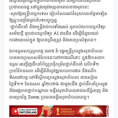
អាជ្ញាធរមូលដ្ឋានក្នុងការកំចាត់មូស ដើម្បីការពារសុខភាព
ប្រជាពលរដ្ឋ នៅក្នុងរដូវវស្សានាពេលខាងមុខនេះ
-សូមឱ្យមន្រ្តីបច្ចេកទេស រៀបចំសារអប់រំសុខភាពបន្ថែមទៀត
ឱ្យឆ្លុះបញ្ចាំងនូវបរិបទបច្ចុប្បន្ន
-ថ្នាក់ដឹកនាំ និងមន្រ្តីរាជការទាំងអស់ គួរចាប់យកបច្ចេកវិទ្យា
សម័យថ្មី ដូចជាបច្ចេកវិទ្យា AI ជាដើម ដើម្បីជំនួយដល់
ការងាររបស់ខ្លួន ឱ្យបានត្រឹមត្រូវ និងមានប្រសិទ្ធភាព។
ឯកឧត្តមសាស្ត្រាចារ្យ ឈាង រ៉ា រដ្ឋមន្ត្រីក្រសួងសុខាភិបាល
បានមានប្រសាសន៍បែបនេះនៅខាងលើនោះ ក្នុងឳកាសឯក
ឧត្តម អញ្ជើញដឹកនាំកិច្ចប្រជុំកម្រិតថ្នាក់ដឹកនាំ លើកទី១
ប្រចាំខែឧសភា ដើម្បីពិនិត្យវឌ្ឍនភាពការងារ និងលើក
ទិសដៅបន្ត នៅទីស្ដីការក្រសួងសុខាភិបាល នារសៀល
ថ្ងៃទី១១ ខែឧសភា ឆ្នាំ២០២៦ ជាមួយនឹង ថ្នាក់ដឹកនាំក្រសួង
និងអង្គភាពថ្នាក់កណ្តាល មន្ទីរសុខាភិបាលរាជធានីភ្នំពេញ និង
តាមប្រព័ន្ធ Zoom ប្រធានមន្ទីរសុខាភិបាលខេត្ត។