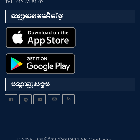
Tel : 017 81 81 07
ទាញយកឥតគិតថ្លៃ
បណ្តាញសង្គម