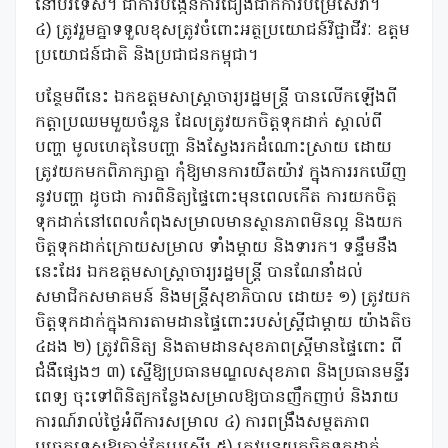
នៅបរទេស។ ជាការបង្កើនការជឿងជាក់ការបម្រើសេវា។
៤) ត្រូវរួមគ្នាទទួលខុសត្រូវចំពោះអត្ថប្រយោជន៍វិជ្ជាជីវៈ ឧត្តម
ប្រយោជន៍ជាតិ និងប្រជាជនកម្ពុជា។
បន្ថែមពីនេះ ឯកឧត្តមសាស្រ្តាចារ្យរដ្ឋមន្រ្តី បានលើកឡើងពី
កត្តាប្រឈមមួយចំនួន ដែលត្រូវយកចិត្តទុកដាក់ ស្គាល់ពី
បញ្ហា មូលហេតុនៃបញ្ហា និងស្វែងរកដំណោះស្រាយ ដោយ
ត្រូវយកមកពិភាក្សាគ្នា កុំឱ្យមានការយឺតយ៉ាវ ក្នុងការរកឃើញ
នូវបញ្ហា ដូចជា ការពិនិត្យផ្ទៃពោះមុនពេលកើត ការយកចិត្ត
ទុកដាក់នៅពេលកំពុងសម្រាលមានស្ថានភាពមិនល្អ និងយក
ចិត្តទុកដាក់ក្រោយសម្រាល ទាំងម្តាយ និងទារក។ ទន្ទឹមនឹង
នេះដែរ ឯកឧត្តមសាស្ត្រាចារ្យរដ្ឋមន្រ្តី បានណែនាំដល់
សមាជិកសមាគមន៍ និងមន្រ្តីសុខាភិបាល ដោយ៖ ១) ត្រូវយក
ចិត្តទុកដាក់ក្នុងការតាមដានផ្ទៃពោះរបស់ស្រ្តីជាម្តាយ យ៉ាងតិច
៤ដង ២) ត្រូវពិនិត្យ និងតាមដានសុខភាពស្រ្តីមានផ្ទៃពោះ ពី
ជំងឺផ្សេងៗ ៣) ស្នើឱ្យប្រធានមណ្ឌលសុខភាព និងប្រធានមន្ទីរ
ពេទ្យ ចុះទៅពិនិត្យកន្លែងសម្រាលឱ្យបានញឹកញាប់ និងរាយ
ការណ៍រាល់ថ្ងៃអំពីការសម្រាល ៤) ការពង្រឹងសម្ថតភាព