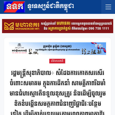
ព័ត៌មានជាតិ
រដ្ឋមន្រ្តីសុខាភិបាល÷ សំដែងការកោតសរសើរ
ចំពោះសមាគម ក្នុងការដឹកនាំ សាមគ្គីភាពរឹងមាំ
មានជំហរស្មារតីទទួលខុសត្រូវ និងដើម្បីចូលរួម
ខិតខំបង្កើនសមត្ថភាពជំនាញវិជ្ជាជីវៈបន្ថែម
ទៀត ដើម្បីកាត់បន្ថយអត្រាមរណភាពមាតាឱ្យ