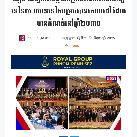
នៅទាប ឈានទៅសម្រេចបានគោលដៅ ដែល
បានកំណត់នៅឆ្នាំ២០៣០
ចេញផ្សាយ
ថ្ងៃទី 21 ខែ មិថុនា ឆ្នាំ 2025
ដោយ
ប្រុស អាន
1,085