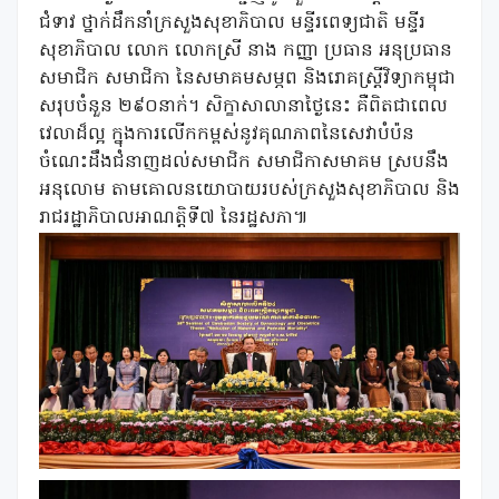
ជំទាវ ថ្នាក់ដឹកនាំក្រសួងសុខាភិបាល មន្ទីរពេទ្យជាតិ មន្ទីរ
សុខាភិបាល លោក លោកស្រី នាង កញ្ញា ប្រធាន អនុប្រធាន
សមាជិក សមាជិកា នៃសមាគមសម្ភព និងរោគស្ត្រីវិទ្យាកម្ពុជា
សរុបចំនួន ២៩០នាក់។ សិក្ខាសាលានាថ្ងៃនេះ គឺពិតជាពេល
វេលាដ៏ល្អ ក្នុងការលើកកម្ពស់នូវគុណភាពនៃសេវាបំប៉ន
ចំណេះដឹងជំនាញដល់សមាជិក សមាជិកាសមាគម ស្របនឹង
អនុលោម តាមគោលនយោបាយរបស់ក្រសួងសុខាភិបាល និង
រាជរដ្ឋាភិបាលអាណត្តិទី៧ នៃរដ្ឋសភា៕