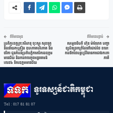
ព័ត៌មានមុន
ព័ត៌មានបន្ទាប់
ប្រតិភូខេត្តព្រះសីហនុ ចុះសួរ សុខទុក្ខ
សម្តេចធិបតី ហ៊ុន ម៉ាណែត បញ្ជា
និងនាំយកគ្រឿង ឧបភោគបរិភោគ និង
ឲ្យបិទច្រកព្រំដែនពីរជាប់ថៃ ខណៈ
ថវិកា ជូនតំបន់ប្រតិបត្តិការសឹករងឧត្តម
កងទ័ពថៃបន្តប្រើវិធានការជាឯកតោ
មានជ័យ និងកងពលតូចអន្តរាគមន៍
ភាគី
លេខ៤ ទិសឧត្តមមានជ័យ
Tel : 017 81 81 07