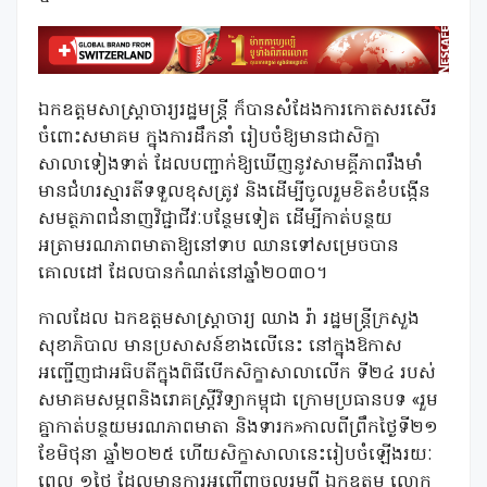
ឯកឧត្តមសាស្រ្តាចារ្យរដ្ឋមន្រ្តី ក៏បានសំដែងការកោតសរសើរ
ចំពោះសមាគម ក្នុងការដឹកនាំ រៀបចំឱ្យមានជាសិក្ខា
សាលាទៀងទាត់ ដែលបញ្ជាក់ឱ្យឃើញនូវសាមគ្គីភាពរឹងមាំ
មានជំហរស្មារតីទទួលខុសត្រូវ និងដើម្បីចូលរួមខិតខំបង្កើន
សមត្ថភាពជំនាញវិជ្ជាជីវៈបន្ថែមទៀត ដើម្បីកាត់បន្ថយ
អត្រាមរណភាពមាតាឱ្យនៅទាប ឈានទៅសម្រេចបាន
គោលដៅ ដែលបានកំណត់នៅឆ្នាំ២០៣០។
កាលដែល ឯកឧត្តមសាស្ត្រាចារ្យ ឈាង រ៉ា រដ្ឋមន្រ្តីក្រសួង
សុខាភិបាល មានប្រសាសន៍ខាងលើនេះ នៅក្នុងឱកាស
អញ្ជើញជាអធិបតីក្នុងពិធីបើកសិក្ខាសាលាលើក ទី២៤ របស់
សមាគមសម្ភពនិងរោគស្ត្រីវិទ្យាកម្ពុជា ក្រោមប្រធានបទ «រួម
គ្នាកាត់បន្ថយមរណភាពមាតា និងទារក»កាលពីព្រឹកថ្ងៃទី២១
ខែមិថុនា ឆ្នាំ២០២៥ ហើយសិក្ខាសាលានេះរៀបចំឡើងរយៈ
ពេល ១ថ្ងៃ ដែលមានការអញ្ជើញចូលរួមពី ឯកឧត្តម លោក