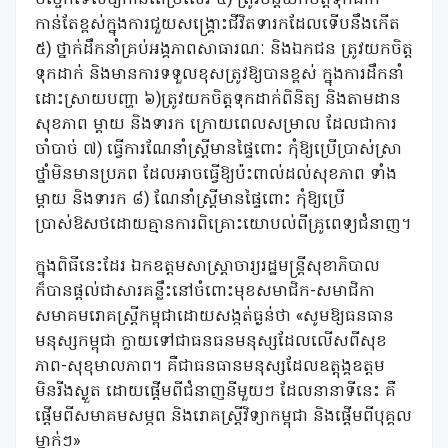
បច្ចេកទេសឱ្យកាន់តែប្រសើរ ៥) ត្រូវបន្តយកចិត្តទុកដាក់
កាន់តែខ្ពស់ក្នុងការជួយសង្រ្គោះជីវិតទារកដែលទើបនឹងកើត
៥) ថ្នាក់ដឹកនាំគ្រប់អង្គភាពសាធារណៈ និងឯកជន ត្រូវយកចិត្ត
ទុកដាក់ និងមានការទទួលខុសត្រូវឱ្យបានខ្ពស់ ក្នុងការដឹកនាំ
ដោះស្រាយបញ្ហា ៦)ត្រូវយកចិត្តទុកដាក់ពិនិត្យ និងតាមដាន
សុខភាព ម្តាយ និងទារក ក្រោយពេលសម្រាល ដែលជាការ
ចាំបាច់ ៧) ធ្វើការណែនាំស្រ្តីមានផ្ទៃពោះ កុំឱ្យប្រើប្រាស់ស្រា
ថ្នាំមិនមានប្រភព ដែលអាចធ្វើឱ្យប៉ះពាល់ដល់សុខភាព ទាំង
ម្តាយ និងទារក ៨) ណែនាំស្រ្តីមានផ្ទៃពោះ កុំឱ្យប្រើ
ប្រាស់ឱសថដោយគ្មានការពិគ្រោះយោបល់ពីគ្រូពេទ្យជំនាញ។
ក្នុងពិធីនេះដែរ ឯកឧត្តមសាស្ត្រាចារ្យរដ្ឋមន្ត្រីសុខាភិបាល
ក៏បានផ្ដល់ជាសារគន្លឹះនៅចំពោះមុខសមាជិក-សមាជិកា
សមាគមរោគស្ត្រីកម្ពុជាដោយសង្កត់ធ្ងន់ថា «សូមឱ្យធនធាន
មនុស្សកម្ពុជា ក្លាយទៅជាធនធនមនុស្សដែលលើសពីសុខ
ភាព-សុខុមាលភាព។ គឺជាធនធានមនុស្សដែលឧត្តុង្គឧត្តម
មិនរីងស្ងួត ដោយផ្តើមពីជំនាញនីមួយៗ ដែលនានាទីនេះ គឺ
ផ្តើមពីសមាគមសម្ភព និងរោគស្ត្រីវិទ្យាកម្ពុជា និងផ្តើមពីបុគ្គល
ម្នាក់ៗ»