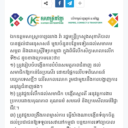
ឯកឧត្តមសាស្រ្តាចារ្យឈាង រ៉ា រដ្ឋមន្រ្តីក្រសួងសុខាភិបាល
បានផ្តល់ជាអនុសាសន៍ មួយចំនួនបន្ថែមទៀតដល់សមាគម
សម្ភព និងរោគស្ត្រីវិទ្យាកម្ពុជា ក្នុងពិធីបើកសិក្ខាសាលាលើក
ទី២៤ ដូចខាងក្រោមនេះថា៖
១) ត្រូវរៀបចំបង្កើនការបំប៉នសមត្ថភាពជំនាញ ដល់
សមាជិកឱ្យកាន់តែប្រសើរ ដោយផ្អែកលើបទពិសោធន៍
បច្ចេកទេសថ្មីៗ លើសកលលោក រួមជាមួយនឹងការបង្ហាញការ
អនុវត្តជំនាញផង។
២) ត្រូវជួយរំលឹកដល់សមាជិក បង្កើតស្មារតី អនុវត្តការងារ
ប្រកបដោយគុណភាព គុណធម៌ សមធម៌ និងក្រមសីលធម៌វិជ្ជា
ជីវៈ។
៣) ត្រូវជួយពង្រឹងភាពម្ចាស់ការ ធ្វើយ៉ាងណាបង្កើនទំនុកចិត្ត
ដល់ប្រជាជនឱ្យទទួលសេវានៅកម្ពុជា បន្ថយការទៅព្យាបាល