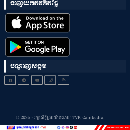
ទាញយកឥតគិតថ្លៃ
បណ្តាញសង្គម
© 2026 - រក្សាសិទ្ធិគ្រប់យ៉ាងដោយ TVK Cambodia.