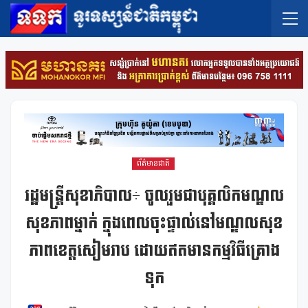
ព័ត៌មានជាតិ
រដ្ឋមន្រ្តីសុខាភិបាល÷ ចូលរួមជាបុគ្គលិកមណ្ឌល
សុខភាពម្នាក់ ក្នុងពេលចុះផ្ទាល់នៅមណ្ឌលសុខ
ភាពខេត្តសៀមរាប ដោយឥតមានកម្មវិធីគ្រោង
ទុក