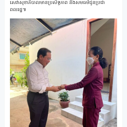
សេវាសុខាភិបាលមានប្រសិទ្ធភាព និងសមធម៌ជូនប្រជា
ពលរដ្ឋ៕