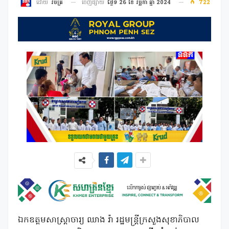
ចេញផ្សាយ
ថ្ងៃទី 26 ខែ វច្ឆិកា ឆ្នាំ 2024
722
ដោយ
វិចិត្រ
ឯកឧត្តមសាស្ត្រាចារ្យ ឈាង រ៉ា រដ្ឋមន្ត្រីក្រសួងសុខាភិបាល