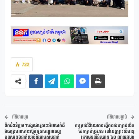
722
ព័ត៌មានមុន
ព័ត៌មានបន្ទាប់
ទឹកជំនន់ភ្លាមៗបង្ករជាគ្រោះរអិលបាក់ដី
គម្រោងវិនិយោគបង្កើតរោងចក្រផលិត
វាយប្រហារកោះស៊ូម៉ាត្រាបណ្តាលឲ្យ
ដែកគ្រប់ប្រភេទ នៅខេត្តព្រះសីហនុ
មនុស្ស១៦នាក់ស្លាប់និងរាប់សិបនាក់
ក្រោមទុនវិនិយោគ ៤០ លានដុល្លារ