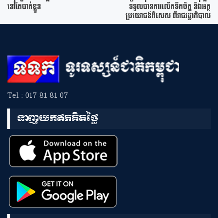
នៅតែបាត់ខ្លួន
ទទួលបានការលើកទឹកចិត្ត និងអត្ថ
ប្រយោជន៍ពិសេស ពីរាជរដ្ឋាភិបាល
Tel : 017 81 81 07
ទាញយកឥតគិតថ្លៃ