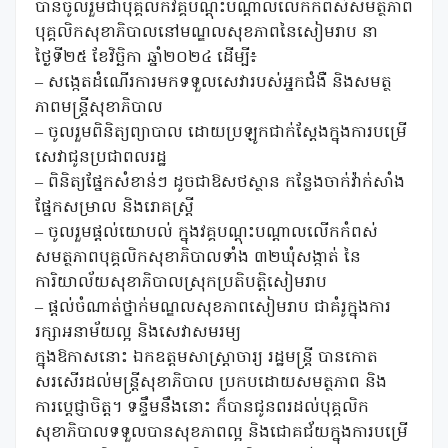
បានចូលរួមជាបុគ្គលិកវគ្គបណ្តុះបណ្តាលលើកកំពស់សមត្ថភាព
បុគ្គលិកសុខាភិបាលនៅមណ្ឌលសុខភាពនៃសៀមរាប នា
ថ្ងៃទី២៥ ខែវិច្ឆិកា ឆ្នាំ២០២៤ ដើម្បី៖
– សង្កេតដំណើរការមកទទួលសេវារបស់អ្នកជំងឺ និងសមត្ថ
ភាពមន្រ្តីសុខាភិបាល
– ចូលរួមពិនិត្យព្យាបាល ដោយប្រឡូកជាក់ស្តែងក្នុងការបម្រើ
សេវាជូនប្រជាពលរដ្ឋ
– ពិនិត្យផ្នែកសំខាន់ៗ ដូចជាឱសថស្ថាន កន្លែងចាក់វ៉ាក់សាំង
ផ្នែកសម្រាល និងរោគស្រ្តី
– ចូលរួមផ្តល់យោបល់ ក្នុងវគ្គបណ្តុះបណ្តាលលើកកំពស់
សមត្ថភាពបុគ្គលិកសុខាភិបាលទាំង ៣២ឃុំសង្កាត់ នៃ
ការិយាល័យសុខាភិបាលស្រុកប្រតិបត្តិសៀមរាប
– ផ្តល់ចំណាត់ថ្នាក់មណ្ឌលសុខភាពសៀមរាប ជាគំរូក្នុងការ
រក្សាអនាម័យល្អ និងសេវាសមរម្យ
ក្នុងឱកាសនោះ ឯកឧត្ដមសាស្ត្រាចារ្យ រដ្ឋមន្ត្រី បានកោត
សរសើរដល់មន្រ្តីសុខាភិបាល ប្រកបដោយសមត្ថភាព និង
ការប្តេជ្ញាចិត្ត។ ទន្ទឹមនឹងនោះ ក៏បានជូនពរដល់បុគ្គលិក
សុខាភិបាលទទួលបានសុខភាពល្អ និងជោគជ័យក្នុងការបម្រើ