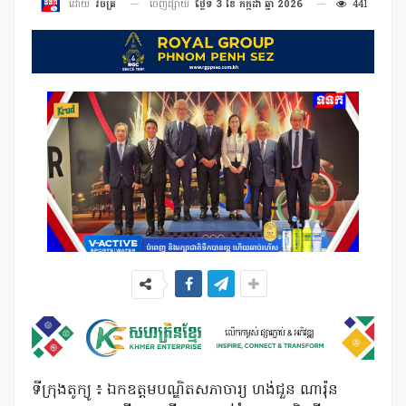
ចេញផ្សាយ
ថ្ងៃទី 3 ខែ កក្កដា ឆ្នាំ 2026
441
ដោយ
វិចិត្រ
ទីក្រុងតូក្យូ ៖ ឯកឧត្តមបណ្ឌិតសភាចារ្យ ហង់ជួន ណារ៉ុន