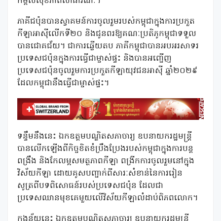
កម្ពស់សុខភាពសាធារណៈ។
ភាគីជប៉ុនបានស្វាគមន៍ការចូលរួមរបស់កម្ពុជាក្នុងការប្រកួត
កីឡាអាស៊ីលើកទី២០ និងជូនពរឱ្យគណៈប្រតិភូកម្ពុជាទទួល
បានជោគជ័យ។ ជាការឆ្លើយតប ភាគីកម្ពុជាបានអបអរសាទរ
ប្រទេសជប៉ុនក្នុងការធ្វើជាម្ចាស់ផ្ទះ និងបានអញ្ជើញ
ប្រទេសជប៉ុនចូលរួមការប្រកួតកីឡាយុវជនអាស៊ី ឆ្នាំ២០២៩
ដែលកម្ពុជានឹងធ្វើជាម្ចាស់ផ្ទះ។
ទន្ទឹមនឹងនេះ ឯកឧត្តមបណ្ឌិតសភាចារ្យ ឧបនាយករដ្ឋមន្ត្រី
បានលើកឡើងពីកិច្ចខិតខំប្រឹងប្រែងរបស់កម្ពុជាក្នុងការបន្ត
ពង្រឹង និងកែលម្អសមត្ថភាពកីឡា ពង្រីកការចូលរួមនៅក្នុង
វិស័យកីឡា ដោយគូសបញ្ជាក់ពីសារៈសំខាន់នៃការរៀន
សូត្រពីបទពិសោធន៍របស់ប្រទេសជប៉ុន ដែលជា
ប្រទេសឈានមុខគេមួយលើវិស័យកីឡាលំដាប់ពិភពលោក។
ក្នុងន័យនេះ ឯកឧត្តមបណ្ឌិតសភាចារ្យ ឧបនាយករដ្ឋមន្ត្រី