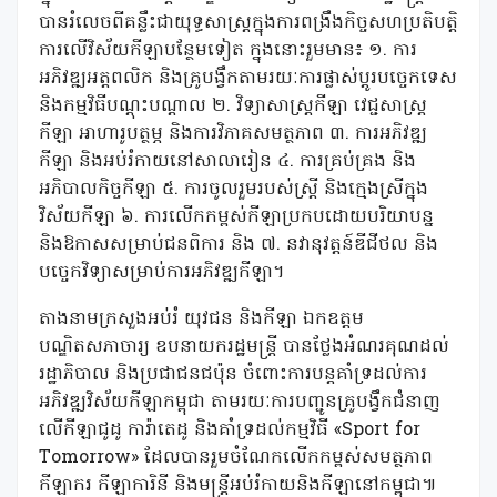
បានរំលេចពីគន្លឹះជាយុទ្ធសាស្ត្រក្នុងការពង្រឹងកិច្ចសហប្រតិបត្តិ
ការលើវិស័យកីឡាបន្ថែមទៀត ក្នុងនោះរួមមាន៖ ១. ការ
អភិវឌ្ឍអត្តពលិក និងគ្រូបង្វឹកតាមរយៈការផ្លាស់ប្ដូរបច្ចេកទេស
និងកម្មវិធីបណ្ដុះបណ្ដាល ២. វិទ្យាសាស្ត្រកីឡា វេជ្ជសាស្ត្រ
កីឡា អាហារូបត្ថម្ភ និងការវិភាគសមត្ថភាព ៣. ការអភិវឌ្ឍ
កីឡា និងអប់រំកាយនៅសាលារៀន ៤. ការគ្រប់គ្រង និង
អភិបាលកិច្ចកីឡា ៥. ការចូលរួមរបស់ស្ត្រី និងក្មេងស្រីក្នុង
វិស័យកីឡា ៦. ការលើកកម្ពស់កីឡាប្រកបដោយបរិយាបន្ន
និងឱកាសសម្រាប់ជនពិការ និង ៧. នវានុវត្តន៍ឌីជីថល និង
បច្ចេកវិទ្យាសម្រាប់ការអភិវឌ្ឍកីឡា។
តាងនាមក្រសួងអប់រំ យុវជន និងកីឡា ឯកឧត្តម
បណ្ឌិតសភាចារ្យ ឧបនាយករដ្ឋមន្ត្រី បានថ្លែងអំណរគុណដល់
រដ្ឋាភិបាល និងប្រជាជនជប៉ុន ចំពោះការបន្តគាំទ្រដល់ការ
អភិវឌ្ឍវិស័យកីឡាកម្ពុជា តាមរយៈការបញ្ជូនគ្រូបង្វឹកជំនាញ
លើកីឡាជូដូ ការ៉ាតេដូ និងគាំទ្រដល់កម្មវិធី «Sport for
Tomorrow» ដែលបានរួមចំណែកលើកកម្ពស់សមត្ថភាព
កីឡាករ កីឡាការិនី និងមន្ត្រីអប់រំកាយនិងកីឡានៅកម្ពុជា៕