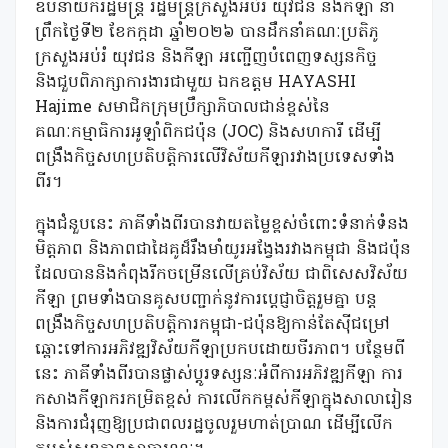
ឧបនាយករដ្ឋមន្ត្រី រដ្ឋមន្ត្រីក្រសួងអប់រំ យុវជន និងកីឡា នា
ព្រឹកថ្ងៃទី២ ខែកក្កដា ឆ្នាំ២០២៦ បានដឹកនាំគណៈប្រតិភូ
ក្រសួងអប់រំ យុវជន និងកីឡា អញ្ជើញបំពេញទស្សនកិច្ច
និងជួបពិភាក្សាការងារជាមួយ ឯកឧត្តម HAYASHI
Hajime សមាជិកក្រុមប្រឹក្សាភិបាលជាន់ខ្ពស់នៃ
គណៈកម្មាធិការអូឡាំពិកជប៉ុន (JOC) និងសហការី ដើម្បី
ពង្រឹងកិច្ចសហប្រតិបត្តិការលើវិស័យកីឡារវាងប្រទេសទាំង
ពីរ។
ក្នុងជំនួបនេះ ភាគីទាំងពីរបានវាយតម្លៃខ្ពស់ចំពោះទំនាក់ទំនង
មិត្តភាព និងភាពជាដៃគូដ៏រឹងមាំយូរអង្វែងរវាងកម្ពុជា និងជប៉ុន
ដែលបាននិងកំពុងរីកចម្រើនលើគ្រប់វិស័យ ជាពិសេសវិស័យ
កីឡា ព្រមទាំងបានគូសបញ្ជាក់នូវការប្ដេជ្ញាចិត្តរួមគ្នា បន្ត
ពង្រឹងកិច្ចសហប្រតិបត្តិការកម្ពុជា-ជប៉ុនឱ្យកាន់តែស៊ីជម្រៅ
ឆ្ពោះទៅការអភិវឌ្ឍវិស័យកីឡាប្រកបដោយចីរភាព។ បន្ថែមពី
នេះ ភាគីទាំងពីរបានផ្លាស់ប្ដូរទស្សនៈអំពីការអភិវឌ្ឍកីឡា ការ
កសាងកីឡាករកម្រិតខ្ពស់ ការលើកកម្ពស់កីឡាក្នុងសាលារៀន
និងការជំរុញឱ្យប្រជាពលរដ្ឋចូលរួមហាត់ប្រាណ ដើម្បីលើក