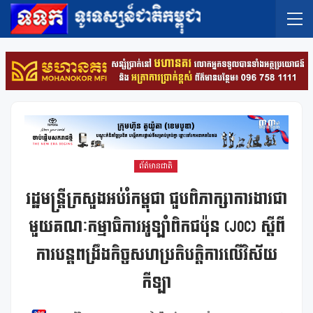
ព័ត៌មានជាតិ
រដ្ឋមន្រ្តីក្រសួងអប់រំកម្ពុជា ជួបពិភាក្សាការងារជា
មួយគណៈកម្មាធិការអូឡាំពិកជប៉ុន (JOC) ស្ដីពី
ការបន្តពង្រឹងកិច្ចសហប្រតិបត្តិការលើវិស័យ
កីឡា