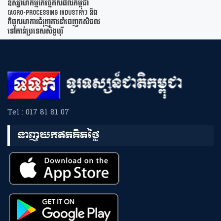
ឧស្សាហកម្មកែច្នៃកសិផលកម្ពុជា
(Agro-Processing Industry) និង
កិច្ចសហការជំរុញការនាំចេញកសិផល
ទៅកាន់ប្រទេសសិង្ហបុរី
Tel : 017 81 81 07
ទាញយកឥតគិតថ្លៃ