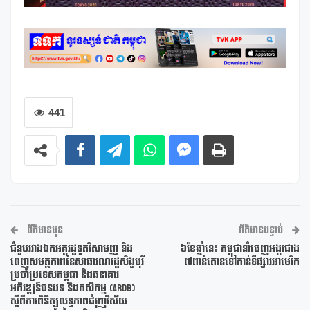
441
ព័ត៌មានមុន
ព័ត៌មានបន្ទាប់
ជំនួបរវាងឯកអគ្គរដ្ឋទូតវិសាមញ្ញ និង
៦ខែឆ្នាំនេះ កម្ពុជានាំចេញអង្ករជាង
ពេញសមត្ថភាពនៃសាធារណរដ្ឋសិង្ហបុរី
៧ពាន់តោនទៅកាន់ទីផ្សារអាមេរិក
ប្រចាំប្រទេសកម្ពុជា និងធនាគារ
អភិវឌ្ឍន៍ជនបទ និងកសិកម្ម (ARDB)
ស្តីពីការពិនិត្យលទ្ធភាពជំរុញវិស័យ