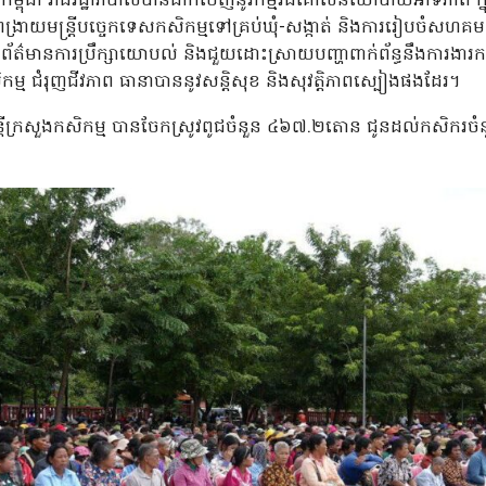
្រកម្ពុជា រាជរដ្ឋាភិបាលបានដាក់ចេញនូវកម្មវិធីគោលនយោបាយអាទិភាព ក្ន
់ពង្រាយមន្ត្រីបច្ចេកទេសកសិកម្មទៅគ្រប់ឃុំ-សង្កាត់ និងការរៀបចំសហគម
ល់ព័ត៌មានការប្រឹក្សាយោបល់ និងជួយដោះស្រាយបញ្ហាពាក់ព័ន្ធនឹងការងារក
 ជំរុញជីវភាព ធានាបាននូវសន្តិសុខ និងសុវត្តិភាពស្បៀងផងដែរ។
្ដ្រីក្រសួងកសិកម្ម បានចែកស្រូវពូជចំនួន​ ៤៦៧.២តោន ​ជូនដល់កសិករចំ