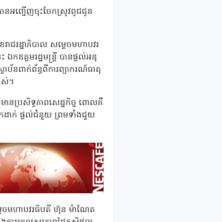
ាទ បានអញ្ជើញចុះចែកស្រូវពូជជូន
្រមុខរាជរដ្ឋាភិបាល សម្ដេចមហាបវរ
ត្តមរដ្ឋមន្រ្តី​ បានផ្តល់អនុ
ប័នពាក់ព័ន្ធ​ពីការព្យាករណ៍ធាតុ
ពស់។
ងមានប្រសិទ្ធភាពសេដ្ឋកិច្ច​ ពោលគឺ
ាក់​ ផ្តល់ជំនួយ​ ព្រមទាំងជួយ
សម្តេចមហាបវរធិបតី ហ៊ុន ម៉ាណែត