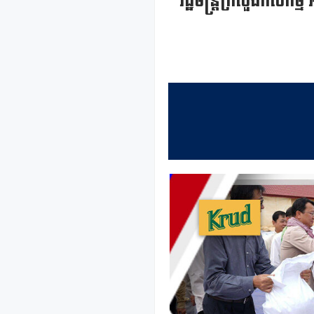
រដ្ឋមន្រ្តីក្រសួងកសិ