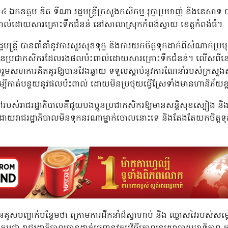
០២៤​ ឯកឧត្តម ឌិត ទីណា រដ្ឋមន្ដ្រីក្រសួងកសិកម្ម រុក្ខាប្រមាញ់ និងនេស
់ដោយសារគ្រោះទឹកជំនន់ នៅសាលាស្រុកកំពង់ស្វាយ​ ខេត្តកំពង់ធំ។
្ឋមន្រ្តី​ បានពាំនាំនូវការសួរសុខទុក្ខ និងការយកចិត្តទុកដាក់ពីសំណាក់ប
ប្អូនប្រជាកសិករដែលរងផលប៉ះពាល់ដោយសារគ្រោះទឹកជំនន់។​ លេីសពីនេះ​ ឯកឧ
ួមសហការគិតគូរឱ្យបានវែងឆ្ងាយ​ ទទួលស្តាប់នូវការណែនាំរបស់ក្រសួងស្ថា
ម្បីកាត់បន្ថយនូវផលប៉ះពាល់​ ដោយមិនប្រថុយធ្វេីស្រែទាំងមានហានិភ័យខ្
លដៅរបស់រាជរដ្ឋាភិបាល​គឺជួយបងប្អូនប្រជាកសិករ​ឱ្យមានសន្តិសុខស្បៀង​ និ
 ដោយរាជរដ្ឋាភិបាល​មិនទុកនរណាម្នាក់ចោលនោះទេ​ និងតែងតែយកចិត្តទុកដ
តី​ បានគូសបញ្ជាក់បន្ថែមថា ក្រោមការដឹកនាំដ៏ស្វាហាប់ និង ឈ្លាសវៃរបស់