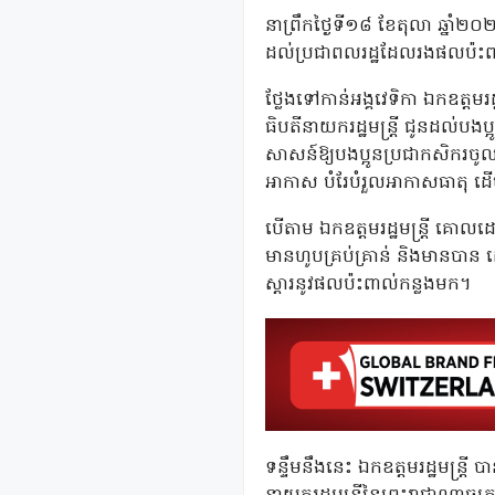
នាព្រឹកថ្ងៃទី១៨​ ខែតុលា​ ឆ្នាំ២
ដល់ប្រជាពលរដ្ឋដែលរងផលប៉ះពាល
ថ្លែងទៅកាន់អង្គវេទិកា ឯកឧត្តមរដ
ធិបតីនាយករដ្ឋមន្ដ្រី ជូនដល់បង
សាសន៍ឱ្យបងប្អូនប្រជាកសិករចូលរ
អាកាស បំរែបំរួលអាកាសធាតុ​ ដេី
បេីតាម​ ឯកឧត្តម​រដ្ឋមន្រ្តី​ គោ
មានហូបគ្រប់គ្រាន់​ និងមានបាន​
ស្តារនូវផលប៉ះពាល់កន្លងមក។
ទន្ទឹមនឹងនេះ​ ឯកឧត្តមរដ្ឋមន្រ្