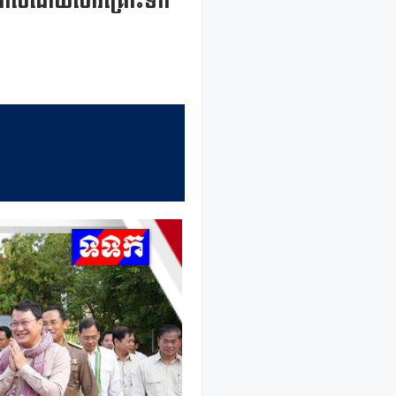
ប៉ះពាល់ដោយសារគ្រោះទឹក