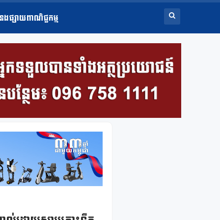
ំនងផ្សាយពាណិជ្ជកម្ម