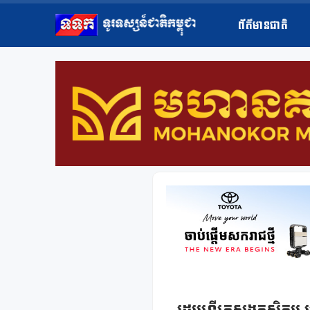
ព័ត៌មានជាតិ