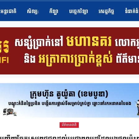
អន្តរជាតិ
សិល្ប​:
កីឡា
បច្ចេកវិទ្យា
សេដ្ឋកិច្ច
ទំនាក់ទ
ព័ត៌មានជាតិ