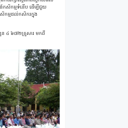
ុងការរក្សាស្ថេរភាពថ្លៃកសិផល
ន៍កសិកម្មទំនើប ដើម្បីជួយ
សិកម្មដល់កសិករក្នុង
នួន ៤ ៦៧២​គ្រួសារ មកពី​