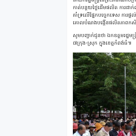
នាយករដ្ឋមន្ដ្រីនៃព្រះរាជាណាចក
កាត់បន្ថយថ្លៃដេីមផលិត​ ការដាក
គាំទ្រលើផ្នែកបច្ចេកទេស ការផ្ត
គោលបំណងបង្កើនផលិតភាពកសិកម្ម
សូមបញ្ជាក់ជូនថា ឯកឧត្តមរដ្ឋមន
៧ក្រុង-ស្រុក ក្នុងខេត្តកំពង់ធំ៕