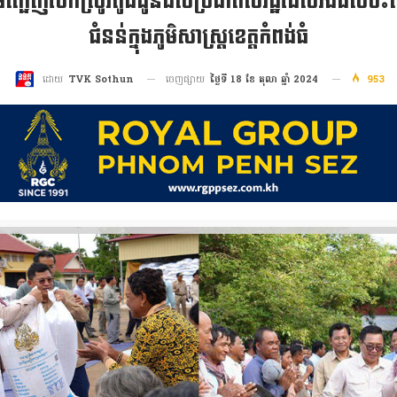
កម្ម អញ្ជើញចែកស្រូវពូជជូនដល់ប្រជាពលរដ្ឋដែលរងផល
ជំនន់ក្នុងភូមិសាស្រ្តខេត្តកំពង់ធំ
ចេញផ្សាយ
ថ្ងៃទី 18 ខែ តុលា ឆ្នាំ 2024
953
ដោយ
TVK Sothun