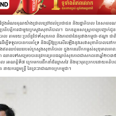
រី បានថ្លែងអំណរគុណយ៉ាងជ្រាលជ្រៅដល់ប្រជាជន និងរដ្ឋាភិបាល នៃសាធារណ
ហប្រតិបត្តិការជាមួយក្រសួងសុខាភិបាល។ ឯកឧត្តមសាស្ត្រាចារ្យបញ្ជាក់ជូ
ភិបាល តាមរយៈប្រព័ន្ធថែទាំសុខភាព និងភាពជាដៃគូរវាងកម្ពុជា-ឥណ្ឌា ជ
ដើម្បីទទួលបានការគាំទ្រ និងធ្វើឱ្យប្រសើរឡើងនូវសេវាសុខាភិបាលនៅកម
្រែងឥតឈប់ឈររបស់ក្រសួងសុខាភិបាល ក្នុងការលើកកម្ពស់សុខុមាលភាពរប
ពុជា ឈានទៅសម្រេចបាននូវការគ្របដណ្តប់សុខភាពជាសកលនាឆ្នាំ២០៣៥
ាល អាណត្តិទី៧ ក្រោមការដឹកនាំដ៏ឈ្លាសវៃ និងមុះមុតប្រកបដោយគតិបណ្ឌ
នាយករដ្ឋមន្ត្រី នៃព្រះរាជាណាចក្រកម្ពុជា។