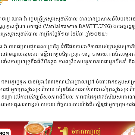
្រាចារ្យ ឈាង រ៉ា រដ្ឋមន្ត្រីក្រសួងសុខាភិបាល បានមានប្រសាសន៍បែបនេះ
 វណ្ណឡាលវ៉ូណា បយធ្លង់ (Vanlalvawna BAWITLUNG) ឯកអគ្គរដ្ឋទូតឥ
ការក្រសួងសុខាភិបាល នាព្រឹកថ្ងៃទី១៧ ខែមីនា ឆ្នាំ២០២៥។
ី ឈាង រ៉ា បានជម្រាបជូនគណៈប្រតិភូ អំពីផែនការអាទិភាពរបស់ក្រសួងសុខាភិ
ឹងសេវាមណ្ឌលសុខភាព មន្ទីរពេទ្យបង្អែកស្រុក-ខេត្ត តាមរយៈការកែលម្អអគា
ទាំងការប្រយុទ្ធនឹងជំងឺមិនឆ្លង ការពង្រឹងសមត្ថភាពភាពជាអ្នកដឹកនាំ និងនិ
ឯកអគ្គរដ្ឋទូត បានថ្លែងអំណរគុណយ៉ាងជ្រាលជ្រៅ ចំពោះឯកឧត្តមសាស្ត្រាច
បត្តិការជាមួយក្រសួងសុខាភិបាល គាំទ្រផែនការអាទិភាពរបស់ក្រសួងសុខា
កម្ពុជា-ឥណ្ឌា លើការអភិវឌ្ឍន៍សុខភាពឌីជីថល ភាពជាដៃគូរវាងវិស័យសាធ
ាតិដែលមានគុណភាពខ្ពស់ តាមរយៈកិច្ចសហការយ៉ាងជិតស្និទ្ធជាមួយក្រុមកា