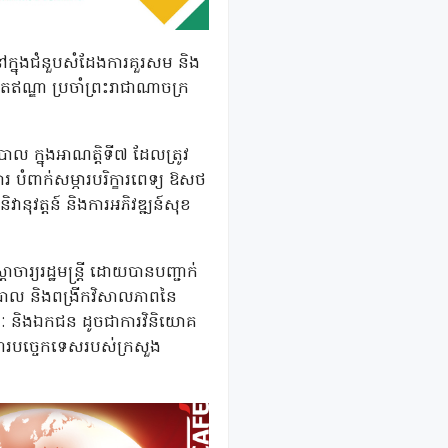
នៅក្នុងជំនួបសំដែងការគួរសម និង
ណ្ឌា ប្រចាំព្រះរាជាណាចក្រ
បាល ក្នុងអាណត្តិទី៧ ដែលត្រូវ
រ បំពាក់សម្ភារបរិក្ខារពេទ្យ ឱសថ
វានុវត្តន៍ និងការអភិវឌ្ឍន៍សុខ
ារ្យរដ្ឋមន្ត្រី ដោយបានបញ្ជាក់
ភិបាល និងពង្រីកវិសាលភាពនៃ
ារណៈ និងឯកជន ដូចជាការវិនិយោគ
រងារបច្ចេកទេសរបស់ក្រសួង