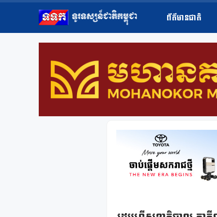
ព័ត៌មានជាតិ