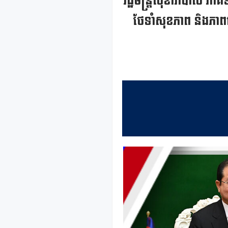
រដ្ឋមន្ត្រីសុខាភិបាល ភាគ
ថែទាំសុខភាព និងភាពជា