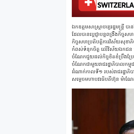
ឯកឧត្តមសាស្ត្រាចារ្យរដ្ឋមន្ត្
ដែលបានប្តេជ្ញាបន្តពង្រឹងកិច្ចស
កិច្ចសហប្រតិបត្តិការវិស័យសុខា
កំពស់ទំនុកចិត្ត លើវិស័យឯកជន 
ចំណែកជួយដល់កិច្ចខិតខំប្រឹងប
ចំណែកជាមួយរាជរដ្ឋាភិបាលកម្
ដំណាក់កាលទី១ របស់រាជរដ្ឋាភិប
សម្តេចមហាបវរធិបតីហ៊ុន ម៉ាណែត 