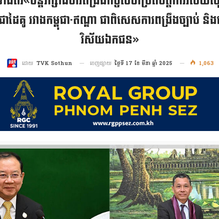
ីទាំងពីរ«បន្តរក្សាជំហរពង្រឹងកិច្ចសហប្រតិបត្តិការវិស័
ដៃគូ រវាងកម្ពុជា-ឥណ្ឌា ជាពិសេសការពង្រឹងច្បាប់ និ
វិស័យឯកជន»
ចេញផ្សាយ
ថ្ងៃទី 17 ខែ មីនា ឆ្នាំ 2025
1,063
ដោយ
TVK Sothun