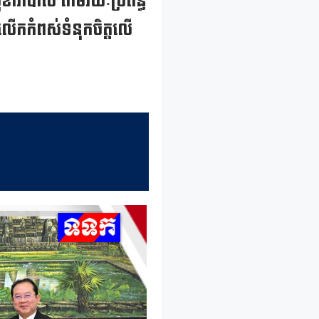
យសុខាភិបាល តាមរយៈប្រព័ន្ធ
ងលើកកំពស់ទំនុកចិត្តលើ