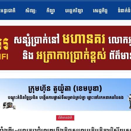
អន្តរជាតិ
សិល្ប​:
កីឡា
បច្ចេកវិទ្យា
សេដ្ឋកិច្ច
ទំនាក់ទ
ព័ត៌មានជាតិ