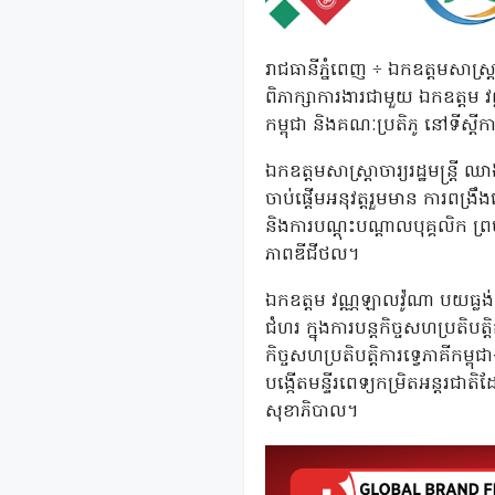
រាជធានីភ្នំពេញ ÷ ឯកឧត្តមសាស្ត
ពិភាក្សាការងារជាមួយ ឯកឧត្តម
កម្ពុជា និងគណៈប្រតិភូ នៅទីស្តី
ឯកឧត្តមសាស្ត្រាចារ្យរដ្ឋមន្ត្រ
ចាប់ផ្តើមអនុវត្តរួមមាន ការពង្រ
និងការបណ្តុះបណ្តាលបុគ្គលិក ព្រម
ភាពឌីជីថល។
ឯកឧត្តម វណ្ណឡាលវ៉ូណា បយធ្លង់ 
ជំហរ ក្នុងការបន្តកិច្ចសហប្រតិ
កិច្ចសហប្រតិបត្តិការទ្វេភាគី
បង្កើតមន្ទីរពេទ្យកម្រិតអន្តរជ
សុខាភិបាល។