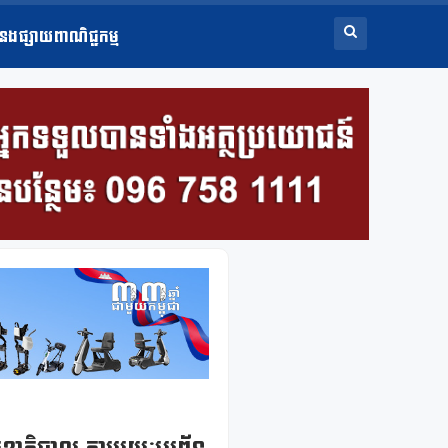
ំនងផ្សាយពាណិជ្ជកម្ម