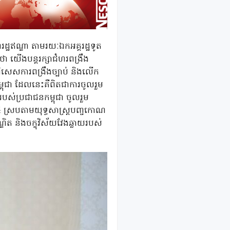
រដ្ឋឥណ្ឌា តាមរយៈឯកអគ្គរដ្ឋទូត
នថា យើងបន្តរក្សាជំហរពង្រឹង
ាពិសេសការពង្រឹងច្បាប់ និងលើក
្ពុជា ដែលនេះគឺពិតជាការចូលរួម
ស់ប្រជាជនកម្ពុជា ចូលរួម
 ស្របតាមយុទ្ធសាស្រ្តបញ្ចកោណ
ិត និងចក្ខុវិស័យវែងឆ្លាយរបស់