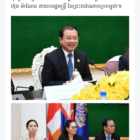
ហ៊ុន ម៉ាណែត នាយករដ្ឋមន្ត្រី នៃព្រះរាជាណាចក្រកម្ពុជា៕