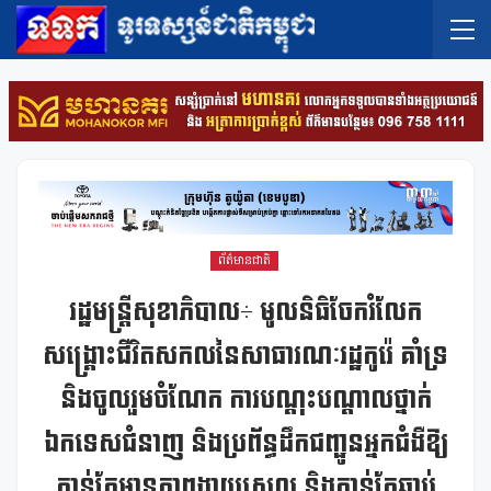
ព័ត៌មានជាតិ
រដ្ឋមន្ត្រីសុខាភិបាល÷ មូលនិធិចែករំលែក
សង្រ្គោះជីវិតសកលនៃសាធារណៈរដ្ឋកូរ៉េ គាំទ្រ
និងចូលរួមចំណែក ការបណ្តុះបណ្តាលថ្នាក់
ឯកទេសជំនាញ និងប្រព័ន្ធដឹកជញ្ជូនអ្នកជំងឺឱ្យ
កាន់តែមានភាពងាយស្រួល និងកាន់តែឆាប់