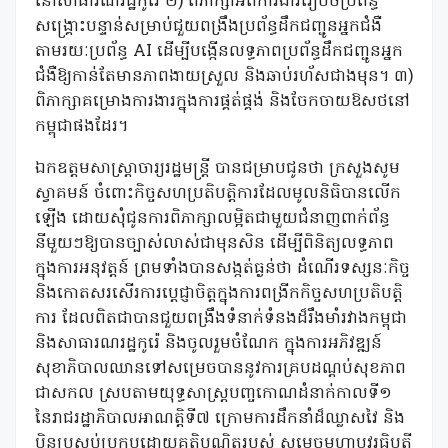
នៅសាធារណរដ្ឋកូរ៉េ ២) ពិភាក្សាអំពីការងាររៀបចំប្រព័ន្ធ
សង្គ្រោះបន្ទាន់សម្រាប់ជួយពង្រឹងប្រព័ន្ធដឹកជញ្ជូនអ្នកជំងឺ
តាមរយៈប្រព័ន្ធ AI ដើម្បីបង្កើនលទ្ធភាពប្រព័ន្ធដឹកជញ្ជូនអ្នក
ជំងឺឱ្យកាន់តែមានភាពងាយស្រួល និងឆាប់រហ័សជាងមុន។ ៣)
ពិភាក្សាគម្រោងការងារក្នុងការផ្គត់ផ្គង់ និងចែកចាយឱសថនៅ
កម្ពុជាផងដែរ។
ឯកឧត្តមសាស្ត្រាចារ្យរដ្ឋមន្ត្រី បានជម្រាបជូនថា ក្រសួងសូម
ស្វាគមន៍ ចំពោះកិច្ចសហប្រតិបត្តិការដែលមូលនិធិបានលើក
ឡើង ដោយសុំជូនការពិភាក្សាលម្អិតជាមួយជំនាញពាក់ព័ន្ធ
នីមួយៗឱ្យបានច្បាស់លាស់ជាមុនសិន ដើម្បីពិនិត្យលទ្ធភាព
ក្នុងការអនុវត្តន៍ ព្រមទាំងបានសង្កត់ធ្ងន់ថា ដំណើរទស្សនៈកិច្ច
និងកោតសរសើរការប្តេជ្ញាចិត្តក្នុងការពង្រីកកិច្ចសហប្រតិបត្តិ
ការ ដែលពិតជាបានជួយពង្រឹងទំនាក់ទំនងដ៏រឹងមាំរវាងកម្ពុជា
និងសាធារណរដ្ឋកូរ៉េ និងចូលរួមចំណែក ក្នុងការអភិវឌ្ឍន៍
សុខាភិបាលឈានទៅសម្រេចបាននូវការគ្របដណ្តប់សុខភាព
ជាសកល ស្របតាមយុទ្ធសាស្រ្តបញ្ចកោណដំនាក់កាលទី១
នៃរាជរដ្ឋាភិបាលអាណត្តិទី៧ ក្រោមការដឹកនាំដ៏ឈ្លាសវៃ និង
ប៉ិនប្រសប់ប្រកបដោយគតិបណ្ឌិតរបស់ សម្តេចមហាបវរធិបតី