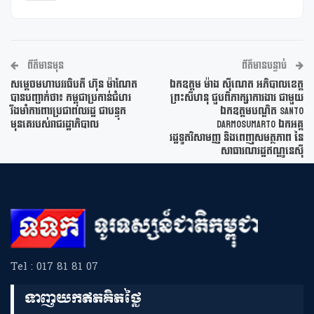
ព័ត៌មានមុន
ព័ត៌មានបន្ទាប់
សម្ដេចមហាបវរធិបតី ហ៊ុន ម៉ាណែត
ឯកឧត្តម ម៉ាង ស៊ីណេត អភិបាលខេត្ត
បានបញ្ចាក់ថា៖ កម្ពុជាប្រកាន់ជំហរ
ព្រះសីហនុ ជួបពិភាក្សាការងារ ជាមួយ
រឹងមាំការពារប្រជាពលរដ្ឋ ជា​បន្ទុក
ឯកឧត្តមបណ្ឌិត Santo
មុនគេរបស់រាជរដ្ឋាភិបាល
Darmosumarto ឯកអគ្គ
រដ្ឋទូតវិសាមញ្ញ និងពេញសមត្ថភាព នៃ
សាធារណរដ្ឋឥណ្ឌូនេស៊ី
Tel : 017 81 81 07
ទាញយកឥតគិតថ្លៃ