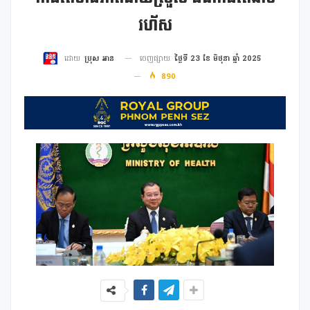
រហ័ស
ចេញផ្សាយ
ថ្ងៃទី 23 ខែ មិថុនា ឆ្នាំ 2025
ដោយ
ប្រុស អាន
890