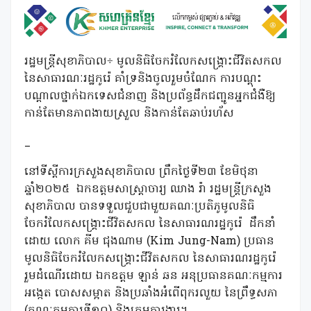
រដ្ឋមន្ត្រីសុខាភិបាល÷ មូលនិធិចែករំលែកសង្រ្គោះជីវិតសកល
នៃសាធារណៈរដ្ឋកូរ៉េ គាំទ្រនិងចូលរួមចំណែក ការបណ្តុះ
បណ្តាលថ្នាក់ឯកទេសជំនាញ និងប្រព័ន្ធដឹកជញ្ជូនអ្នកជំងឺឱ្យ
កាន់តែមានភាពងាយស្រួល និងកាន់តែឆាប់រហ័ស
_
នៅទីស្តីការក្រសួងសុខាភិបាល ព្រឹកថ្ងៃទី២៣ ខែមិថុនា
ឆ្នាំ២០២៥ ឯកឧត្តមសាស្ត្រាចារ្យ ឈាង រ៉ា រដ្ឋមន្ត្រីក្រសួង
សុខាភិបាល បានទទួលជួបជាមួយគណៈប្រតិភូមូលនិធិ
ចែករំលែកសង្គ្រោះជីវិតសកល នៃសាធារណរដ្ឋកូរ៉េ ដឹកនាំ
ដោយ លោក គីម ជុងណាម (Kim Jung-Nam) ប្រធាន
មូលនិធិចែករំលែកសង្រ្គោះជីវិតសកល នៃសាធារណរដ្ឋកូរ៉េ
រួមដំណើរដោយ ឯកឧត្តម ឡាន់ ឆន អនុប្រធានគណៈកម្មការ
អង្កេត បោសសម្អាត និងប្រឆាំងអំពើពុករលួយ នៃព្រឹទ្ធសភា