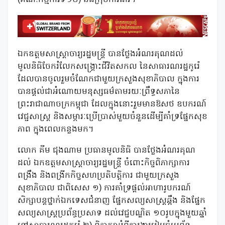
(គណៈកម្មការទី១០) និងក្រុមការងារ។
ឯកឧត្តមសាស្ត្រាចារ្យរដ្ឋមន្ត្រី បានថ្លែងអំណរគុណដល់
មូលនិធិចែករំលែកសង្គ្រោះជីវិតសកល នៃសាធារណរដ្ឋកូរ៉េ
ដែលបានចូលរួមចំណែកជាមួយក្រសួងសុខាភិបាល ក្នុងការ
បានផ្តល់ជាអំណោយមនុស្សធម៌តាមរយៈព្រឹទ្ធសភានៃ
ព្រះរាជាណាចក្រកម្ពុជា ដែលក្នុងនោះរួមមានឱសថ ឧបករណ៍
វេជ្ជសាស្ត្រ និងសម្ភារៈប្រើប្រាស់មួយចំនួនដើម្បីគាំទ្រផ្នែកសុខ
ភាព ក្នុងពេលកន្លងមក។
លោក គីម ជុងណាម ប្រធានមូលនិធិ បានថ្លែងអំណរគុណ
ដល់ ឯកឧត្តមសាស្ត្រាចារ្យរដ្ឋមន្ត្រី ចំពោះកិច្ចពិភាក្សាការ
ពង្រឹង និងពង្រីកកិច្ចសហប្រតិបត្តិការ ជាមួយក្រសួង
សុខាភិបាល ជាពិសេស ១) ការគាំទ្រផ្តល់អាហារូបករណ៍
សិក្សាបន្តថ្នាក់ឯកទេសជំនាញ ផ្នែកសល្យសាស្ត្រឆ្អឹង និងផ្នែក
សល្យសាស្ត្រប្រព័ន្ធប្រសាទ ដល់វេជ្ជបណ្ឌិត ១០រូបក្នុងមួយឆ្នាំ