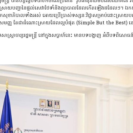
្យរដ្ឋមន្រ្តី បានបន្តធ្វើបទបាឋកថាលើប្រធាន ”រូបធាតុនិយមបដិសំយោគនៃ
រាយបញ្ហានៃផ្តល់សេវាថែទាំនិងព្យាបាលដែលកើតឡើងដដែលៗ។ ឯកឧត្ត
ងបុគ្គលិកសុខាភិបាលទាំងអស់ អោយប្រើប្រាស់ទស្សនៈវិជ្ចាសម្រាប់ដោះស
្ញ តែជាដំណោះស្រាយដែលល្អបំផុត (Simple But the Best) នៅ
្រ្តាចារ្យរដ្ឋមន្ត្រី នៅក្នុងសប្តាហ៍នេះ មានបទបង្ហាញ អំពីបទពិសោធន៍