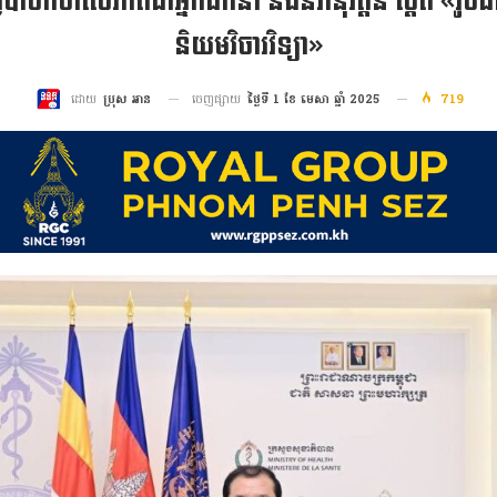
ធ្វើបាឋកថាលើភាពជាអ្នកដឹកនាំ និងនវានុវត្តន៍ ស្តីពី «រ
និយមវិចារវិទ្យា»
ចេញផ្សាយ
ថ្ងៃទី 1 ខែ មេសា ឆ្នាំ 2025
719
ដោយ
ប្រុស អាន