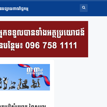
ំនងផ្សាយពាណិជ្ជកម្ម