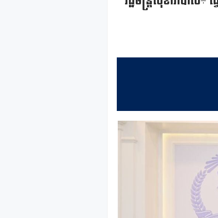
រដ្ឋមន្ត្រីសុខាភិបាល÷ 