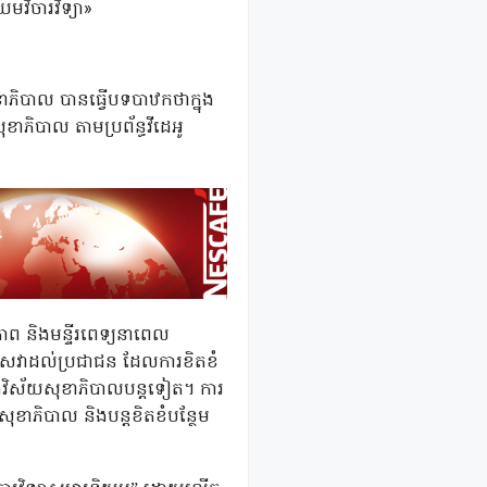
មវិចារវិទ្យា»
ុខាភិបាល បានធ្វើបទបាឋកថាក្នុង
ុខាភិបាល តាមប្រព័ន្ធវីដេអូ
ខភាព និងមន្ទីរពេទ្យនាពេល
ល់សេវាដល់ប្រជាជន ដែលការខិតខំ
្នុងវិស័យសុខាភិបាលបន្តទៀត។ ការ
សុខាភិបាល និងបន្តខិតខំបន្ថែម