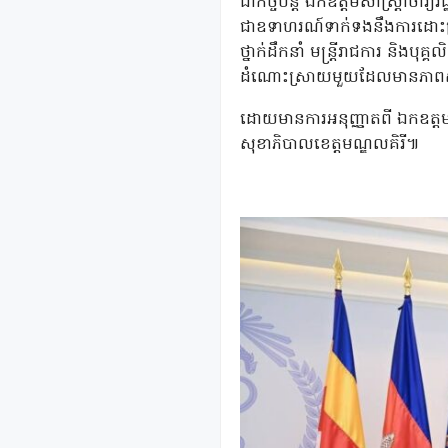
ជាកិច្ចបន្ត ឯកឧត្តមសាស្រ្តាចារ
ជាឧទាហរណ៍ទាក់ទងនឹងការដោះស្
ថ្នាក់ដឹកនាំ មន្រ្តីរាជការ និ
ដំណោះស្រាយមួយដែលមានភាពសមញ
ដោយមានការអនុញ្ញាតពី ឯកឧត្តមសាស
សុខាភិបាលខេត្តមណ្ឌលគិរី៕