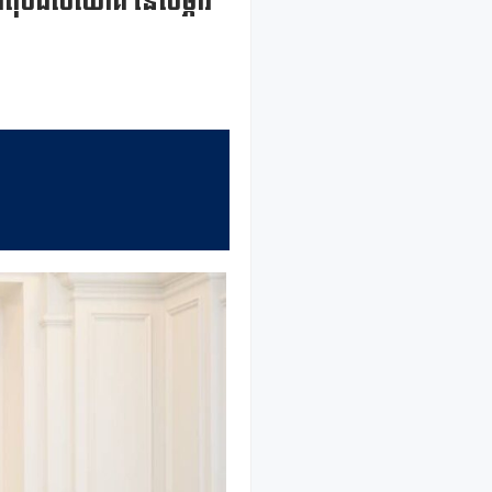
ូបធាតុបដិសំយោគ នៃសម្ភារ