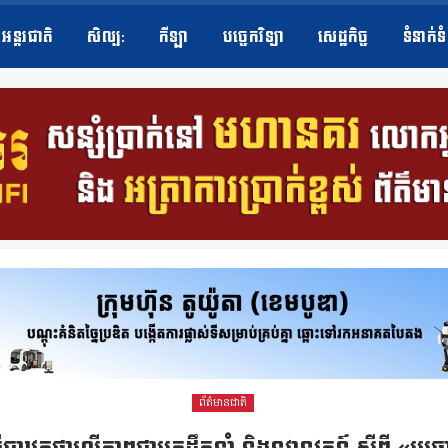
អន្តរជាតិ
សិល្ប​:
កីឡា
បច្ចេកវិទ្យា
សេដ្ឋកិច្ច
ទំនាក់ទ
ព័ត៌មានជាតិ