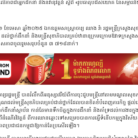
ាលើភាពជាអ្នកដឹកនាំ និងនវានុវត្តន៍ ស្តីពី «រូបធាតុបដិសំយោគ នៃសម្ភារនិយ
ខែមេសា ឆ្នាំ២០២៥ ឯកឧត្តមសាស្ត្រាចារ្យ ឈាង រ៉ា រដ្ឋមន្ត្រីក្រសួងស
ន៍ ដល់ថ្នាក់ដឹកនាំ និងមន្រ្តីសុខាភិបាលគ្រប់ឋានានុក្រមក្រោមឱវាទក្រសួងស
ាសភាពចូលរួមសរុបចំនួន ៣ ៧១៨នាក់។
ចារ្យរដ្ឋមន្រ្តី បានរំលឹកពីអនុស្សាវរីយ៍ពីការចុះជួបមន្ត្រីនៅតាមមណ្ឌលសុ
ដល់មន្រ្តីសុខភិបាលគ្រប់ជាន់ថ្នាក់ដែលបានខិតខំបំពេញភារកិច្ច ផ្ត
ដឹកនាំស្ថាប័ន កាន់តែមានទឹកចិត្តក្នុងការដឹកនាំ និងគាំទ្រដល់ការងារក
ីដំណើរវិវត្តន៍ ពីការឈានឆ្ពោះទៅសម្រេចបានការធ្វើទំនើបកម្មក្នុងវិស័យ
ាពប្រជាជនកម្ពុជាឱ្យកាន់តែប្រសើរឡើង។