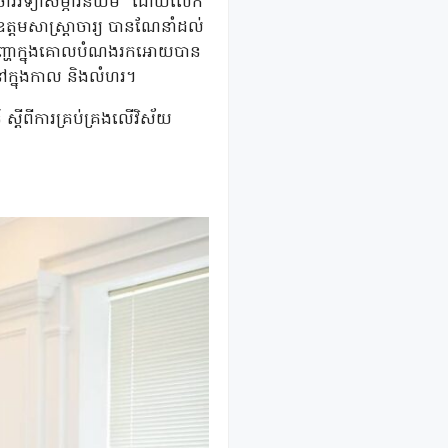
 វិចារវិទ្យាសម្ភារនិយម” ដោយលើក
មសាស្រ្តាចារ្យ បានណែនាំដល់
្រាយបញ្ហាក្នុងគោលបំណងរកអោយបាន
ក្នុងកាល និងលំហរ។
 ស្តីពីការគ្រប់គ្រងលើវិស័យ