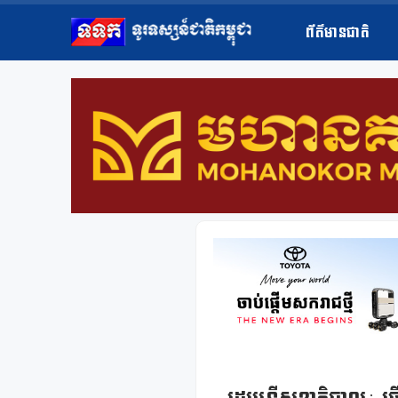
ព័ត៌មានជាតិ