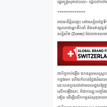
រដ្ឋមន្ត្រីសុខាភិបាល÷ ធ្វើបាឋកថ
=============
រាជធានីភ្នំពេញ៖ នៅរសៀលថ្ងៃទី១ 
វគ្គភាពជាអ្នកដឹកនាំ និងនវានុវត្ត
សន្និសីទ (Zoom) ដែលមានសម
ជាកិច្ចចាប់ផ្តើម ឯកឧត្តមសាស្រ្តា
កន្លងមក ហើយក៏បានថ្លែងអំណរគុណ
នេះបានក្លាយជាថាមពលជួយឱ្យថ្នាក់
លើកឡើងនេះ ក៏ជាការឆ្លុះបញ្ចាំងព
ទៀត ដើម្បីលើកកម្ពស់សុខុមាលភ