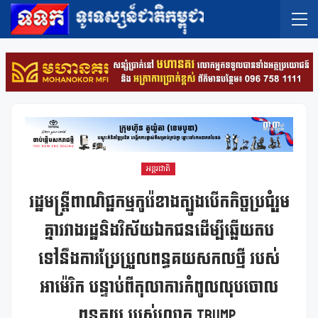
អន្តរជាតិ
រដ្ឋមន្ត្រីពាណិជ្ជកម្មកូរ៉េខាងត្បូងបើកកិច្ចប្រជុំរួម
គ្នារវាងរដ្ឋនិងវិស័យឯកជនដើម្បីឆ្លើយតប
ទៅនឹងការប្រែប្រួលពន្ធគយសកលថ្មី របស់
អាម៉េរិក បន្ទាប់ពីតុលាការកំពូលលុបចោល
ពន្ធគយ របស់លោក Trump