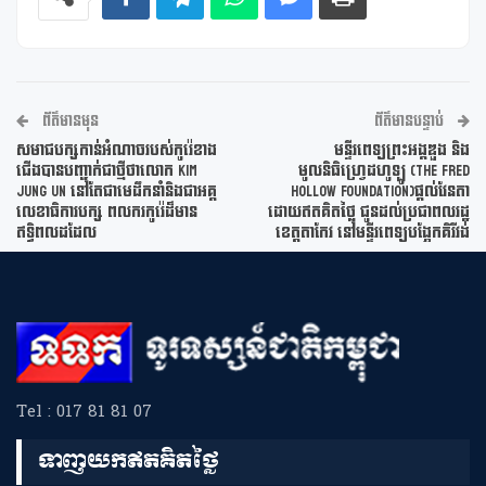
ព័ត៌មានមុន
ព័ត៌មានបន្ទាប់
សមាជបក្សកាន់អំណាចរបស់កូរ៉េខាង
មន្ទីរពេទ្យព្រះអង្គឌួង និង
ជើងបានបញ្ជាក់ជាថ្មីថាលោក Kim
មូលនិធិហ្វ្រេដហូឡូ (The Fred
Jung Un នៅតែជាមេដឹកនាំនិងជាអគ្គ
Hollow Foundation)ផ្តល់វែនតា
លេខាធិការបក្ស ពលករកូរ៉េដ៏មាន
ដោយឥតគិតថ្លៃ ជូនដល់ប្រជាពលរដ្ឋ
ឥទ្ធិពលដដែល
ខេត្តតាកែវ នៅមន្ទីរពេទ្យបង្អែកគិរីវង់
Tel : 017 81 81 07
ទាញយកឥតគិតថ្លៃ