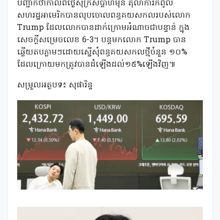
បញ្ជាក់ថាកាលពីថ្ងៃសុក្រសប្តាហ៍មុន តុលាការកំពូល
សហរដ្ឋអាមេរិកបានលុបចោលពន្ធគយសកលរបស់លោក
Trump ដែលលោកបានដាក់ក្រោមអំណាចជាបន្ទាន់ ក្នុង
សេចក្តីសម្រេចលេខ 6-3។ បន្តមកលោក Trump បាន
ឆ្លើយតបភ្លាមៗដោយស្នើសុំពន្ធគយសកលថ្មីចំនួន ១០%
ដែលក្រោយមកត្រូវបានដំឡើងដល់១៥%ឡើងវិញ៕
សម្រួលអត្ថបទ៖ សុផារិន្ទ