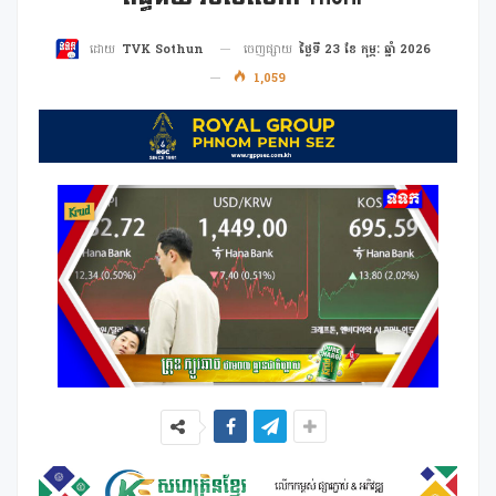
ចេញផ្សាយ
ថ្ងៃទី 23 ខែ កុម្ភៈ ឆ្នាំ 2026
ដោយ
TVK Sothun
1,059