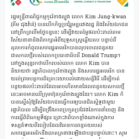
រដ្ឋមន្ត្រីពាណិជ្ជកម្មកូរ៉េខាងត្បូង លោក Kim Jung-kwan
(គីម ជុងវ៉ាន់) បានបើកកិច្ចប្រជុំរួមគ្នារវាងរដ្ឋ និងវិស័យឯកជន
នៅព្រឹកព្រលឹមថ្ងៃចន្ទនេះ ដើម្បីវាយតម្លៃផលប៉ះពាល់តាម
វិស័យនានានិងពិភាក្សាអំពីយុទ្ធសាស្ត្រឆ្លើយតប បន្ទាប់ពី
តុលាការកំពូលសហរដ្ឋអាមេរិកបានលុបចោលពន្ធគយ
ជាសកលថ្មីរបស់លោកប្រធានាធិបតី Donald Trump។
នៅក្នុងសុន្ទរកថាបើករបស់លោក លោក Kim បាន
និយាយថា រដ្ឋាភិបាលកូរ៉េខាងត្បូង និងសហរដ្ឋអាមេរិក បាន
យល់ព្រមបន្តការពិគ្រោះយោបល់ដោយសន្តិវិធី ដើម្បីកាត់
បន្ថយផលប៉ះពាល់ដែលអាចកើតមានដែលពន្ធគយសកលថ្មី
នេះអាចមានលើក្រុមហ៊ុនកូរ៉េខាងត្បូងដែរ។ លោក Kim ក៏
បានស្នើសុំឱ្យវិស័យឯកជនធ្វើការឲ្យបានជិតស្និទ្ធជាមួយ
រដ្ឋាភិបាល ដើម្បីពង្រឹងភាពប្រកួតប្រជែងនៃការនាំចេញ និង
ការធ្វើពិពិធកម្មទីផ្សារ ព្រោះវាពិបាកខ្លាំងណាស់ក្នុងការ
ទស្សន៍ទាយពីរបៀបដែលវិធានការពន្ធគយរបស់
សហរដ្ឋអាមេរិកនឹងលាតត្រដាងឡើងជាបន្តបន្ទាប់នោះ។ សូម