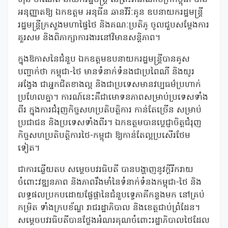
អនុញ្ញាតឱ្យ ឯកឧត្តម អនុធីន ឆានវីរ៉ៈគូន ឧបនាយករដ្ឋមន្ត្រី
រដ្ឋមន្ត្រីក្រសួងមហាផ្ទៃថៃ និងគណៈប្រតិភូ ចូលជួបសម្ដែងការ
គួរសម និងពិភាក្សាការងារនៅវិមានសន្ដិភាព។
ក្នុងឱកាសនៃជំនួប ឯកឧត្តមឧបនាយករដ្ឋមន្ត្រីបានគូស
បញ្ជាក់ថា កម្ពុជា-ថៃ មានទំនាក់ទំនងជាប្រពៃណី និងយូរ
អង្វែង ជាអ្នកជិតខាងល្អ និងជាប្រទេសមានវប្បធម៌ប្រហាក់
ប្រហែលគ្នា។ ការណ៍នេះគឺជាមោទនភាពសម្រាប់ប្រទេសទាំង
ពីរ ក្នុងការជំរុញកិច្ចសហប្រតិបត្តិការ កាន់តែច្រើន សម្រាប់
ប្រជាជន និងប្រទេសទាំងពីរ។ ឯកឧត្តមបានប្ដេជ្ញាចិត្តជំរុញ
កិច្ចសហប្រតិបត្តិការថៃ-កម្ពុជា ឱ្យកាន់តែល្អប្រសើរថែម
ទៀត។
ជាការឆ្លើយតប សម្ដេចបវរធិបតី បានបង្ហាញនូវក្ដីរីករាយ
ចំពោះវឌ្ឍនភាព និងភាពរឹងមាំនៃទំនាក់ទំនងកម្ពុជា-ថៃ និង
លទ្ធផលប្រកបដោយផ្លែផ្កានៃជំនួបទ្វេភាគីកន្លងមក នៅគ្រប់
កម្រិត ទាំងក្របខ័ណ្ឌ រាជរដ្ឋាភិបាល និងខេត្តជាប់ព្រំដែន។
សម្ដេចបវរធិបតីបានថ្លែងអំណរគុណចំពោះរដ្ឋាភិបាលថៃដែល