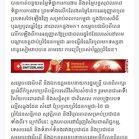
បានកាត់បន្ថយតម្លៃទិដ្ឋាការការងារ និងតម្លៃបន្តសុពលភាព
ទិដ្ឋាការការងារ ព្រមទាំងលើកលែងតម្លៃនៃការអនុញ្ញាតចូល
ប្រទេសថៃឡើងវិញ សម្រាប់ពលករកម្ពុជា ក្នុងឱកាសពិធី
បុណ្យចូលឆ្នាំខ្មែរ នាពេលកន្លងមក។ សម្ដេចបវរធិបតីបាន
លើកឡើងពីការអនុញ្ញាតឱ្យប្រជាពលរដ្ឋថៃដែលរស់នៅតាម
បណ្ដាខេត្តជាប់ព្រំដែនកម្ពុជា អាចធ្វើដំណើរចូលមកទស្សនា
ខេត្តសៀមរាបបាន តាមរយៈការប្រើប្រាស់ប័ណ្ណព្រំដែន។
សម្ដេចបវរធិបតី និងឯកឧត្តមឧបនាយករដ្ឋមន្ត្រី បានពិភាក្សា
គ្នាអំពីកិច្ចសហប្រតិបត្តិការលើវិស័យសំខាន់ៗ រួមមានជាអាទិ៍៖
វិស័យការពារជាតិ និងសន្ដិសុខ ជាពិសេស ការបង្ក្រាបបទ
ល្មើសឆ្លងដែន សំដៅ ប្រែក្លាយព្រំដែនកម្ពុជា-ថៃ ជា
ព្រំដែនសន្ដិភាព សុវត្ថិភាព និងវិបុលភាពសម្រាប់ប្រជាជន
ទាំងពីរ។ ក្រៅពីនេះ ក្នុងគោលដៅជំរុញវិស័យពាណិជ្ជកម្ម,
ទេសចរណ៍ និងទំនាក់ទំនងរវាងប្រជាជន និងប្រជាជន
សម្ដេចបវរធិបតី និងឯកឧត្តមឧបនាយករដ្ឋមន្ត្រីក៏បានពិភាក្សា