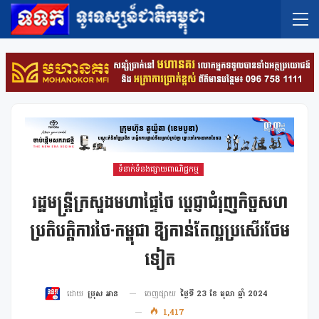
ទំនាក់ទំនងផ្សាយពាណិជ្ជកម្ម
រដ្ឋមន្ត្រីក្រសួងមហាផ្ទៃថៃ ប្ដេជ្ញាជំរុញកិច្ចសហ
ប្រតិបត្តិការថៃ-កម្ពុជា ឱ្យកាន់តែល្អប្រសើរថែម
ទៀត
ចេញផ្សាយ
ថ្ងៃទី 23 ខែ តុលា ឆ្នាំ 2024
ដោយ
ប្រុស អាន
1,417