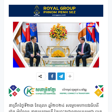
នាព្រឹកថ្ងៃទី២៣ ខែតុលា ឆ្នាំ២០២៤ សម្ដេចមហាបវរធិបតី
ហ៊ុន ម៉ាណែត នាយករដ្ឋមន្ត្រី នៃព្រះរាជាណាចក្រកម្ពុជា បាន