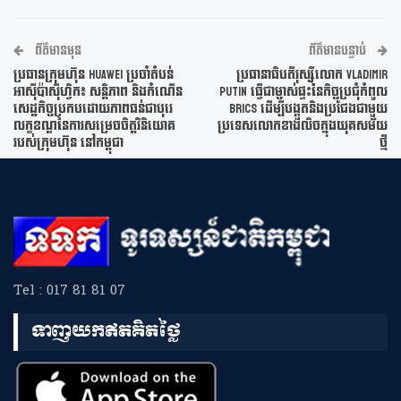
ព័ត៌មានមុន
ព័ត៌មានបន្ទាប់
ប្រធានក្រុមហ៊ុន Huawei ប្រចាំតំបន់
ប្រធានាធិបតីរុស្ស៊ីលោក Vladimir
អាស៊ីប៉ាស៊ីហ្វិក៖ សន្ដិភាព និងកំណើន
Putin ធ្វើជាម្ចាស់ផ្ទះនៃកិច្ចប្រជុំកំពូល
សេដ្ឋកិច្ចប្រកបដោយភាពធន់ជាបុរេ
BRICS ដើម្បីបង្អួតនិងប្រជែងជាមួយ
លក្ខខណ្ឌនៃការសម្រេចចិត្តវិនិយោគ
ប្រទេសលោកខាងលិចក្នុងយុគសម័យ
របស់ក្រុមហ៊ុន នៅកម្ពុជា
ថ្មី
Tel : 017 81 81 07
ទាញយកឥតគិតថ្លៃ