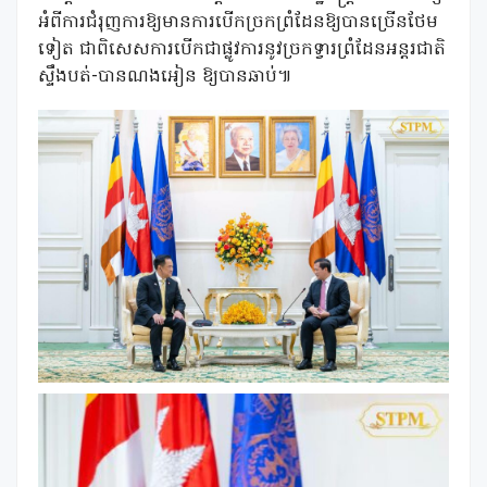
អំពីការជំរុញការឱ្យមានការបើកច្រកព្រំដែនឱ្យបានច្រើនថែម
ទៀត ជាពិសេសការបើកជាផ្លូវការនូវច្រកទ្វារព្រំដែនអន្តរជាតិ
ស្ទឹងបត់-បានណងអៀន ឱ្យបានឆាប់៕