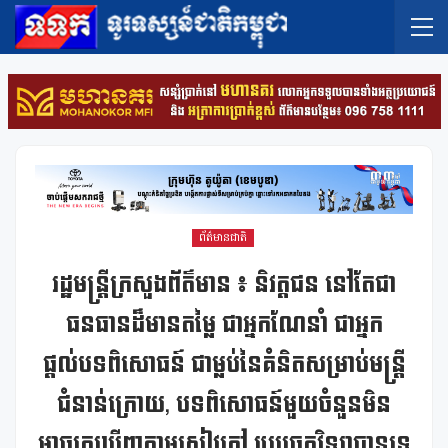
ព័ត៌មានជាតិ
រដ្ឋមន្ត្រីក្រសួងព័ត៌មាន ៖ និវត្តជន នៅតែជា
ធនធានដ៏មានតម្លៃ ជាអ្នកណែនាំ ជាអ្នក
ផ្តល់បទពិសោធន៍ ជាម្លប់នៃគំនិតសម្រាប់មន្ត្រី
ជំនាន់ក្រោយ, បទពិសោធន៍មួយចំនួនមិន
អាចរកឃើញតាមសៀវភៅ ឬបច្ចេកវិទ្យាបានទេ