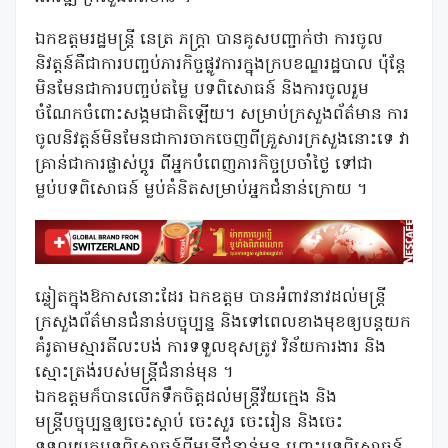
ឯកឧត្តមរដ្ឋមន្ត្រី នេត្រ ភក្ត្រា បានគូសបញ្ជាក់ថា ការចូល
និវត្តន៍គឺជាការបញ្ចប់ភារកិច្ចផ្លូវការក្នុងក្របខណ្ឌរដ្ឋបាល ប៉ុន្តែ
មិនមែនជាការបញ្ចប់តម្លៃ បទពិសោធន៍ និងការចូលរួម
ចំណែកចំពោះសង្គមជាតិឡើយ។ សម្រាប់ក្រសួងព័ត៌មាន ការ
ចូលនិវត្តន៍មិនមែនជាការចាកចេញពីគ្រួសារក្រសួងនោះទេ វា
គ្រាន់ជាការផ្លាស់ប្តូរ ពីអ្នកបំពេញភារកិច្ចប្រចាំថ្ងៃ ទៅជា
ម្លប់បទពិសោធន៍ ម្លប់គំនិតសម្រាប់អ្នកជំនាន់ក្រោយ ។
ឆ្លៀតក្នុងឱកាសនោះដែរ ឯកឧត្តម បានអំពាវនាវដល់មន្ត្រី
ក្រសួងព័ត៌មានជំនាន់បច្ចុប្បន្ន និងទៅពេលខាងមុខឲ្យបន្តយក
គំរូតាមស្មារតីលះបង់ ការទទួលខុសត្រូវ វិន័យការងារ និង
ស្មោះត្រង់របស់មន្ត្រីជំនាន់មុន ។
ឯកឧត្តមក៏បានលើកទឹកចិត្តដល់មន្ត្រីវ័យក្មេង និង
មន្ត្រីបច្ចុប្បន្នឲ្យចេះស្តាប់ ចេះសួរ ចេះរៀន និងចេះ