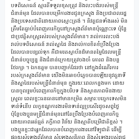
បទពិសោធន៍ ស្មារតីទទួលខុសត្រូវ និងលះបង់របស់មន្ត្រី
ជំនាន់មុន ដែលបានបម្រើការងារជូនក្រសួង និងប្រជាពលរដ្ឋ
និងប្រទេសជាតិដោយភាពស្មោះត្រង់ ។ និវត្តជនទាំងអស់ មិន
ត្រឹមតែធ្លាប់បំពេញភារកិច្ចនៅក្រសួងព័ត៌មានប៉ុណ្ណោះទេ ប៉ុន្តែ
ជាប្រវត្តិសាស្រ្តរស់របស់ក្រសួងព័ត៌មាន។ រាល់ការលះបង់
រាល់បទពិសោធន៍ រាល់ស្នាដៃ និងរាល់ការខិតខំប្រឹងប្រែង
ដែលបានបន្សល់ទុក គឺជាមរតស្ថាប័នដ៏មានតម្លៃដែលមន្ត្រី
ជំនាន់បច្ចុប្បន្ន និងជំនាន់ក្រោយត្រូវចងចាំ គោរព និងបន្ត
ថែរក្សា ។ ឯកឧត្តម បានបញ្ជាក់ដែរថា នៅក្នុងដំណើរការ
របស់ក្រសួងព័ត៌មាន យើងមិនអាចបំភ្លេចបានឡើយនូវតួនាទី
និងស្នាដៃរបស់មន្ត្រីជំនាន់មុន ក្នុងរយៈពេលកន្លងមក ដោយ
បានចូលរួមបំពេញភារកិច្ចក្នុងបរិបទ និងស្ថានភាពមិនងាយ
ស្រួល ពេលខ្លះធនធាននៅមានកម្រិត សម្ភារៈបច្ចេកទេសមិន
ទាន់ទំនើប លក្ខខណ្ឌការងារមិនទាន់ល្អប្រសើរដូចសព្វថ្ងៃ
ប៉ុន្តែបងប្អូនមន្ត្រីជំនាន់មុននៅតែប្រឹងប្រែងបំពេញភារកិច្ច
ដោយភាពអត់ធ្មត់ ភក្តីភាព វិន័យ និងស្មាតីបម្រើជាតិខ្ពស់ ។
បងប្អូនខ្លះជាអ្នកដែលបានបំពេញការងារនៅវិទ្យុជាតិ ដើម្បី
ផ្សាយសំឡេងព័ត៌មាន សំឡេងសន្តិភាព និងសំឡេងរបស់រាជ