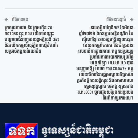
ព័ត៌មានមុន
ព័ត៌មានបន្ទាប់
ក្រសួងការងារ និងក្រុមហ៊ុន Zo
នារសៀលថ្ងៃទី១៥ ខែមិថុនា
Motors ចុះ MoU លើការបណ្តុះ
ឆ្នាំ២០២៦ ឯកឧត្តមសន្តិបណ្ឌិត ឆៃ
បណ្តាលជំនាញរថយន្តអគ្គិសនី (EV)
ស៊ីណារិទ្ធ ទេសរដ្ឋមន្ត្រីទទួលបន្ទុក
និងលើកកម្ពស់សុវត្ថិភាពធ្វើដំណើរ
បេសកកម្មពិសេស និងជាប្រធាន
សម្រាប់កម្មករនិយោជិត
លេខាធិការដ្ឋានគណៈកម្មការប្រយុទ្ធ
ប្រឆាំងការឆបោកតាមប្រព័ន្ធ
បច្ចេកវិទ្យា (គ.ប.ឆ.ប.) បាន
អនុញ្ញាតឱ្យ លោក You Xiaowen អគ្គ
លេខាធិការនៃមជ្ឈមណ្ឌលកិច្ចសហ
ប្រតិបត្តិការសន្តិសុខ និងសមាហរណ
កម្មអនុវត្តច្បាប់ មេគង្គ-ឡានឆាង
(LMLECC) ចូលជួបសម្តែងការគួរសម
និងពិភាក្សាការងារ។