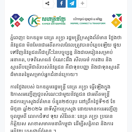
ភ្នំពេញ៖ ឯកឧត្តម នេត្រ ភក្ត្រា រដ្ឋមន្ត្រីក្រសួងព័ត៌មាន ថ្លែងថា
និវត្តជន មិនមែនជាអតីតកាលដែលត្រូវបានបំភ្លេចឡើយ ផ្ទុយ
ទៅវិញនិវត្តជនគឺជាគ្រឹះនៃបច្ចុប្បន្ន និងជាមេរៀនសម្រាប់
អនាគត, បទពិសោធន៍ ចំណេះដឹង សីលធម៌ ការងារ និង
ស្មារតីបម្រើជាតិរបស់និវត្តជន គឺជាទុនបញ្ញា និងជាទុនស្មារតី
ដ៏មានតម្លៃសម្រាប់អ្នកជំនាន់ក្រោយ។
ការថ្លែងរបស់ ឯកឧត្តមរដ្ឋមន្ត្រី នេត្រ ភក្ត្រា ធ្វើឡើងក្នុង
ឱកាសអញ្ជើញជួបសំណេះជាមួយនិវត្តជន ជាអតីតមន្ត្រី
រាជការក្រសួងព័ត៌មាន ចំនួន២៥០រូប នៅព្រឹកថ្ងៃទី១៥ ខែ
មិថុនា ឆ្នាំ២០២៦ នាទីស្តីការក្រសួង ដោយមានការអញ្ជើញ
ចូលរួមពី លោកជំទាវ ទុយ សិរីរតនៈ នេត្រ ភក្ត្រា ប្រធាន
កិត្តិយស សាខាសមាគមនារីកម្ពុជា ដើម្បីសន្តិភាព និងការ
អភិវឌ្ឍ ក្រសួងព័ត៌មាន ។