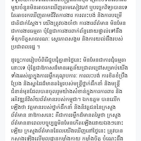
ទទួលយកបទពិសោធន៍ពីមន្ត្រីជំនាន់មុន ព្រោះបទពិសោធន៍
មួយចំនួនមិនអាចរកឃើញតាមសៀវភៅ ឬបច្ចេកវិទ្យាបានទេ
តែអាចរកឃើញតាមជីវិតការងារ ការលះបង់ និងការបម្រើ
ជាតិជាក់ស្តែង។ យើងត្រូវចងចាំថា ការងារព័ត៌មាន មិនមែន
ជាការងារធម្មតា ប៉ុន្តែជាការងារពាក់ព័ន្ធដោយផ្ទាល់ទៅនឹង
ទំនុកចិត្តសាធារណៈ ស្ថេរភាពសង្គម និងការយល់ដឹងរបស់
ប្រជាពលរដ្ឋ ។
ដូច្នេះការរៀបចំពិធីជួបជុំគ្នានាថ្ងៃនេះ មិនមែនជាការជុំធម្មតា
នោះទេ ប៉ុន្តែជាឱកាសដ៏មានអត្ថន័យជ្រាលជ្រៅសម្រាប់យើង
ទាំងអស់គ្នាក្នុងការរម្លឹកគុណូបការៈ ការលះបង់ ការខិតខំប្រឹង
ប្រែង និងស្នាដៃដ៏មានតម្លៃរបស់មន្ត្រីថ្នាក់ដឹកនាំ និងមន្ត្រី
ជំនាន់មុនដែលបានចូលរូមយ៉ាងសំខាន់ក្នុងការការពារ និង
អភិវឌ្ឍន៍វិស័យព័ត៌មានរបស់កម្ពុជា។ ឯកឧត្តម បានលើក
ឡើងថា វត្តមានរបស់ថ្នាក់ដឹកនាំ និងនិវត្តជននៃក្រសួង
ព័ត៌មាន នាឱកាសនេះ គឺជាការរម្លឹកដ៏មានតម្លៃថា ក្រសួង
ព័ត៌មាននាពេលបច្ចុប្បន្នមិនមែនកើតឡើងដោយឯងៗនោះ
ឡើយ ក្រសួងព័ត៌មានដែលយើងឃើញនៅថ្ងៃនេះ ត្រូវបាន
កសាងឡើងលើមូលដ្ឋានកម្លាំងកាយ កម្លាំងចិត្ត ចំណេះដឹង