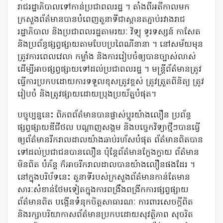
រាជរដ្ឋាភិបាលទៅកាន់ប្រជាពលរដ្ឋ ។ តាំងពីអតីកាលមក
ក្រសួងព័ត៌មានបានបំពេញតួនាទីជាស្ពានតភ្ជាប់រវាងរាជ
រដ្ឋាភិបាល និងប្រជាពលរដ្ឋតាមរយៈ វិទ្យុ ទូរទស្សន៍ កាសែត
និងប្រព័ន្ធផ្សព្វផ្សាយតាមបែបប្រពៃណីនានា ។ នៅសម័យមុន
ត្រូវការពេលវេលា កម្លាំង និងការរៀបចំឲ្យបានច្បាស់លាស់
ដើម្បីអាចផ្សព្វផ្សាយទៅដល់ប្រជាពលរដ្ឋ ។ មន្ត្រីព័ត៌មានត្រូវ
ធ្វើការប្រកបដោយការទទួលខុសត្រូវខ្ពស់ ត្រូវត្រួតពិនិត្យ ត្រូវ
រៀបចំ និងត្រូវផ្សាយដោយប្រុងប្រយ័ត្នបំផុត។
បច្ចុប្បន្ននេះ ពិភពព័ត៌មានបានផ្លាស់ប្តូរយ៉ាងលឿន ប្រព័ន្ធ
ផ្សព្វផ្សាយឌីជីថល បណ្តាញសង្គម និងបច្ចេកវិទ្យាថ្មីៗបានធ្វើ
ឲ្យព័ត៌មានរីករាលដាលយ៉ាងឆាប់រហ័សបំផុត ព័ត៌មានពិតបាន
ទៅដល់ប្រជាជនបានលឿន ប៉ុន្តែព័ត៌មានក្លែងក្លាយ ព័ត៌មាន
មិនពិត បំភ័ន្ត ក៏អាចរីករាលដាលបានយ៉ាងលឿនផងដែរ ។
នៅក្នុងបរិប័ទនេះ តួនាទីរបស់ក្រសួងព័ត៌មានកាន់តែមាន
សារៈសំខាន់ថែមទៀតក្នុងការពង្រឹងពង្រីកការផ្សព្វផ្សាយ
ព័ត៌មានពិត បង្កើនទំនុកចិត្តសាធារណៈ ការពារសេចក្តីពិត
និងរក្សាបរិយាកាសព័ត៌មានប្រកបដោយសុវត្ថិភាព សុចរិត