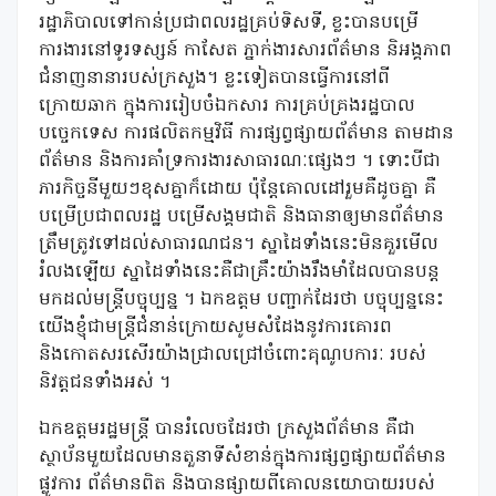
រដ្ឋាភិបាលទៅកាន់ប្រជាពលរដ្ឋគ្រប់ទិសទី, ខ្លះបានបម្រើ
ការងារនៅទូរទស្សន៍ កាសែត ភ្នាក់ងារសារព័ត៌មាន និអង្គភាព
ជំនាញនានារបស់ក្រសួង។ ខ្លះទៀតបានធ្វើការនៅពី
ក្រោយឆាក ក្នុងការរៀបចំឯកសារ ការគ្រប់គ្រងរដ្ឋបាល
បច្ចេកទេស ការផលិតកម្មវិធី ការផ្សព្វផ្សាយព័ត៌មាន តាមដាន
ព័ត៌មាន និងការគាំទ្រការងារសាធារណៈផ្សេងៗ ។ ទោះបីជា
ភារកិច្ចនីមួយៗខុសគ្នាក៏ដោយ ប៉ុន្តែគោលដៅរួមគឺដូចគ្នា គឺ
បម្រើប្រជាពលរដ្ឋ បម្រើសង្គមជាតិ និងធានាឲ្យមានព័ត៌មាន
ត្រឹមត្រូវទៅដល់សាធារណជន។ ស្នាដៃទាំងនេះមិនគួរមើល
រំលងឡើយ ស្នាដៃទាំងនេះគឺជាគ្រឹះយ៉ាងរឹងមាំដែលបានបន្ត
មកដល់មន្ត្រីបច្ចុប្បន្ន ។ ឯកឧត្តម បញ្ជាក់ដែរថា បច្ចុប្បន្ននេះ
យើងខ្ញុំជាមន្ត្រីជំនាន់ក្រោយសូមសំដែងនូវការគោរព
និងកោតសរសើរយ៉ាងជ្រាលជ្រៅចំពោះគុណូបការៈ របស់
និវត្តជនទាំងអស់ ។
ឯកឧត្តមរដ្ឋមន្ត្រី បានរំលេចដែរថា ក្រសួងព័ត៌មាន គឺជា
ស្ថាប័នមួយដែលមានតួនាទីសំខាន់ក្នុងការផ្សព្វផ្សាយព័ត៌មាន
ផ្លូវការ ព័ត៌មានពិត និងបានផ្សាយពីគោលនយោបាយរបស់