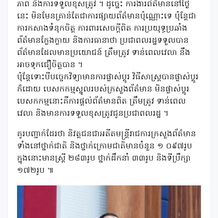
ភាព និងការទទួលខុសត្រូវ ។ ដូច្នេះ ការងារព័ត៌មាននៅថ្ងៃ
នេះ មិនមែនគ្រាន់តែជាការផ្សាយព័ត៌មានប៉ុណ្ណោះទេ ប៉ុន្តែជា
ការកសាងទំនុកចិត្ត ការពារសេចក្តីពិត ការប្រយុទ្ធប្រឆាំង
ព័ត៌មានក្លែងក្លាយ និងការធានាថា ប្រជាពលរដ្ឋទទួលបាន
ព័ត៌មានដែលមានប្រយោជន៍ ត្រឹមត្រូវ ទាន់ពេលវេលា នឹង
អាចទុកជឿចិត្តបាន ។
ប៉ុន្តែទោះបីបច្ចេកវិទ្យាមានការផ្លាស់ប្តូរ វិធីសាស្រ្តបានផ្លាស់ប្តូរ
ក៏ដោយ បេសកកម្មស្នូលរបស់ក្រសួងព័ត៌មាន មិនផ្លាស់ប្តូរ
បេសកកម្មនោះគឺការផ្តល់ព័ត៌មានពិត ត្រឹមត្រូវ ទាន់ពេល
វេលា និងមានការទទួលខុសត្រូវជូនប្រជាពលរដ្ឋ ។
គូរបញ្ជាក់ដែរថា និវត្តជនជាអតីតមន្ត្រីរាជការក្រសួងព័ត៌មាន
ទាំងនៅថ្នាក់ជាតិ និងថ្នាក់ក្រោមជាតិមានចំនួន ១ ០៩៧រូប
ក្នុងនោះមានស្រ្តី ២៨៣រូប ថ្នាក់ដឹកនាំ ៣៣រូប និងទីប្រឹក្សា
១៧២រូប ៕