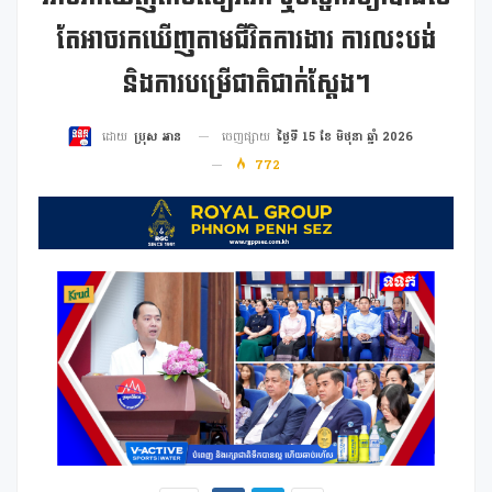
តែអាចរកឃើញតាមជីវិតការងារ ការលះបង់
និងការបម្រើជាតិជាក់ស្តែង។
ចេញផ្សាយ
ថ្ងៃទី 15 ខែ មិថុនា ឆ្នាំ 2026
ដោយ
ប្រុស អាន
772