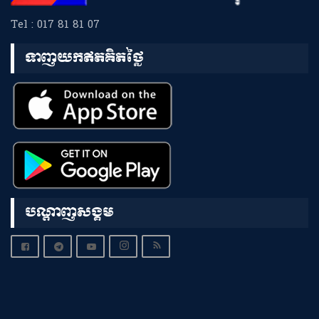
Tel : 017 81 81 07
ទាញយកឥតគិតថ្លៃ
បណ្តាញសង្គម