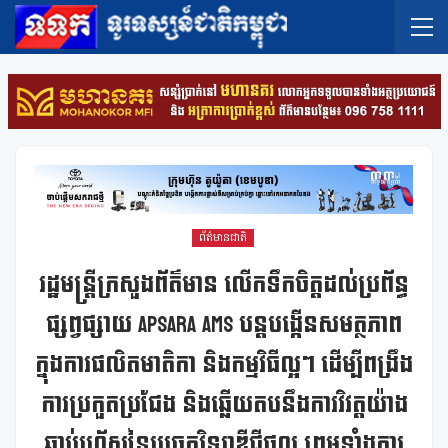
ព័ត៌មានជាតិ
រដ្ឋមន្ត្រីក្រសួងព័ត៌មាន លើកទឹកចិត្តដល់ប្រព័ន្ធ
ផ្សព្វផ្សាយ Apsara AMS បន្តបង្កើនសមត្ថភាព
ក្នុងការផលិតមាតិកា និងកម្មវិធីល្អៗ ដើម្បីពង្រឹង
ការប្រកួតប្រជែង និងឆ្លើយតបនឹងការវិវត្តយ៉ាង
ឆាប់រហ័សនៃបច្ចេកវិទ្យាឌីជីថល ព្រមទាំងការ