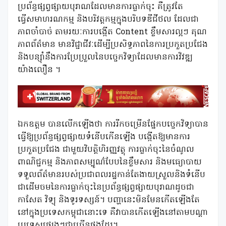
ប្រព័ន្ធផ្សព្វផ្សាយបុរាណដែលមានការធ្លាក់ចុះ គឺត្រូវតែ
ធ្វើសមាហរណកម្ម និងបរិវត្តកម្មក្នុងបរិបទឌីជីថល ដែលជា
ភាពចាំបាច់ តាមរយៈការបង្កើត Content ខ្លឹមសារល្អៗ គុណ
ភាពព័ត៌មាន មានវិជ្ជាជីវៈដើម្បីប្រសិទ្ធភាពនៃការប្រកួតប្រជែង
និងបន្ស៊ាំនឹងការប្រែប្រួលនៃបច្ចេកវិទ្យាដែលមានការវិវឌ្ឍ
យ៉ាងលឿន ។
ឯកឧត្តម បានលើកឡើងថា ការរីកចម្រើនផ្នែកបច្ចេកវិទ្យាបាន
ធ្វើឱ្យប្រព័ន្ធផ្សព្វផ្សាយទំនើបកើនឡើង បង្កើតឱ្យមានការ
ប្រកួតប្រជែង ជាមួយវិបត្តិហិរញ្ញវត្ថុ ការធ្លាក់ចុះនៃចំណូល
ពាណិជ្ជកម្ម និងភាពសម្បូណ៌បែបនៃខ្លឹមសារ និងមធ្យោបាយ
ទទួលព័ត៌មានរបស់ប្រជាពលរដ្ឋកាន់តែងាយស្រួលនិងទំនើប
ជាដើមចមនៃការធ្លាក់ចុះនៃប្រព័ន្ធផ្សព្វផ្សាយបុរាណដូចជា
កាសែត វិទ្យុ និងទូរទស្សន៍។ បញ្ហានេះមិនមែនកើតឡើងតែ
នៅក្នុងប្រទេសកម្ពុជានោះទេ គឺវាបានកើតឡើងនៅតាមបណ្តា
ប្រទេសផ្សេងៗជាច្រើនផងដែរ។