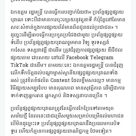
ឯកឧត្តម រដ្ឋមន្ត្រី បានធ្វើការបញ្ជាក់ដែរថា« ប្រព័ន្ធផ្សព្វផ្សាយ
បុរាណ ទោះបីជាមានការចុះខ្សោយនូវតួនាទី ក៏ប៉ុន្តែនៅតែមាន
សារៈសំខាន់ក្នុងការផ្សាយព័ត៌មានពិតជូនដល់ប្រជាជន» ។
ដូច្នេះដើម្បីអាចធ្វើការប្រកួតប្រជែងជាមួយ ប្រព័ន្ធផ្សព្វផ្សាយ
ទំនើប ប្រព័ន្ធផ្សព្វផ្សាយបុរាណរួមមាន វិទ្យុ ទូរទស្សន៍
កាសែត ទស្សនាវដ្តី ជាដើម ត្រូវជំរុញការផ្សព្វផ្សាយ ឌីជីថល
ផ្សាយតាម វេបសាយ នៅលើ Facebook Telegram
TikTok ជាដើម។ តាមរយៈនេះ ឯកឧត្តមរដ្ឋមន្ត្រី បានជំរុញ
លើកទឹកចិត្តដល់បណ្តាម្ចាស់ស្ថានីយផ្សព្វផ្សាយបុរាណទាំង
អស់ ត្រូវខិតខំផលិត Content ដែលខ្លឹមសារល្អៗ មានកម្ម
វិធីផ្សាយសម្បូរបែប មានគុណភាព មានសុវត្ថិភាព ដើម្បីជាការ
ទាក់ទាញអ្នកអាន អ្នកស្តាប់ និងទស្សនាបានច្រើន ។
ប្រព័ន្ធផ្សព្វផ្សាយបុរាណត្រូវតែធ្វើការកែប្រែទៅតាមយុគ
សម័យថ្មី ដែលនេះជាជម្រើសមួយសម្រាប់បម្រើដល់មហាជន
បើមិនដូច្នោះទេ ប្រព័ន្ធផ្សព្វផ្សាយបុរាណនឹងប្រឈមការបិទ
ទ្វារ ហើយក៏គ្មានការផ្សព្វផ្សាយពាណិជ្ជកម្ម ថែមទៀត។