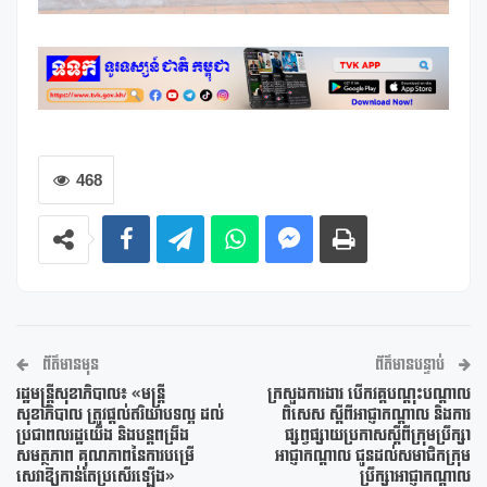
468
ព័ត៌មានមុន
ព័ត៌មានបន្ទាប់
រដ្ឋមន្រ្តីសុខាភិបាល៖ «មន្រ្តី
ក្រសួងការងារ បើកវគ្គបណ្តុះបណ្តាល
សុខាភិបាល ត្រូវផ្តល់ឥរិយាបទល្អ ដល់
ពិសេស ស្តីពីអាជ្ញាកណ្តាល និងការ
ប្រជាពលរដ្ឋយើង និងបន្តពង្រឹង
ផ្សព្វផ្សាយប្រកាសស្តីពីក្រុមប្រឹក្សា
សមត្ថភាព គុណភាពនៃការបម្រើ
អាជ្ញាកណ្តាល ជូនដល់សមាជិកក្រុម
សេវាឱ្យកាន់តែប្រសើរឡើង»
ប្រឹក្សាអាជ្ញាកណ្តាល