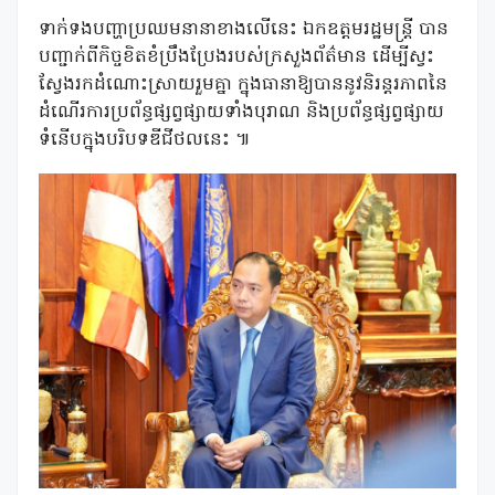
ទាក់ទងបញ្ហាប្រឈមនានាខាងលើនេះ ឯកឧត្តមរដ្ឋមន្ត្រី បាន
បញ្ជាក់ពីកិច្ចខិតខំប្រឹងប្រែងរបស់ក្រសួងព័ត៌មាន ដើម្បីស្វះ
ស្វែងរកដំណោះស្រាយរួមគ្នា ក្នុងធានាឱ្យបាននូវនិរន្តរភាពនៃ
ដំណើរការប្រព័ន្ធផ្សព្វផ្សាយទាំងបុរាណ និងប្រព័ន្ធផ្សព្វផ្សាយ
ទំនើបក្នុងបរិបទឌីជីថលនេះ ៕