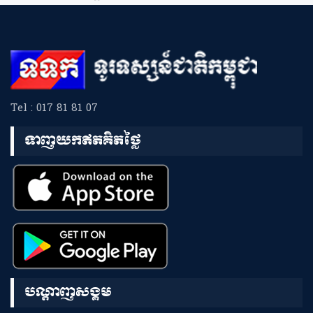
Tel : 017 81 81 07
ទាញយកឥតគិតថ្លៃ
បណ្តាញសង្គម