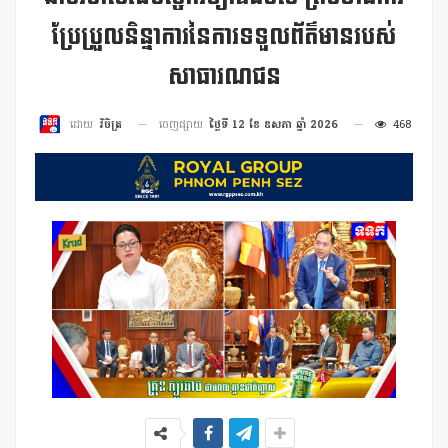
ប្រែប្រួលនិន្នាការនៃការទទួលព័ត៌មានរបស់
សាធារណជន
ចេញផ្សាយ
ថ្ងៃទី 12 ខែ ឧសភា ឆ្នាំ 2026
468
ដោយ
វិចិត្រ