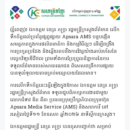
(ភ្នំពេញ)៖ ឯកឧត្តម នេត្រ ភក្ត្រា រដ្ឋមន្ត្រីក្រសួងព័ត៌មាន លើក
ទឹកចិត្តដល់ប្រព័ន្ធផ្សព្វផ្សាយ Apsara AMS បន្តបង្កើន
សមត្ថភាពក្នុងការផលិតមាតិកា និងកម្មវិធីល្អៗ ដើម្បីពង្រឹង
ការប្រកួតប្រជែង និងឆ្លើយតបនឹងការវិវត្តយ៉ាងឆាប់រហ័សនៃ
បច្ចេកវិទ្យាឌីជីថល ព្រមទាំងការប្រែប្រួលនិន្នាការនៃការ
ទទួលព័ត៌មានរបស់សាធារណជន ពិសេសពង្រីកការផ្សាយ
បានទូលំទូលាយតាមគ្រប់មធ្យោបាយដែលមាន។
ការលើកទឹកចិត្តនេះធ្វើឡើងក្នុងឱកាស ឯកឧត្តម នេត្រ ភក្ត្រា
រដ្ឋមន្ត្រីក្រសួងព័ត៌មាន ទទួលជួបពិភាក្សាការងារជាមួយ
លោកជំទាវ ឌិត នីតា ប្រធានក្រុមប្រឹក្សាភិបាលក្រុមហ៊ុន
Apsara Media Service (AMS) និងសហការី នៅ
រសៀលថ្ងៃទី១១ ខែឧសភា ឆ្នាំ២០២៦ នាទីស្តីការក្រសួង។
ឯកឧត្តមរដ្ឋមន្ត្រី នេត្រ ភក្រ្តា បានគូសបញ្ជាក់ថា សម្រាប់