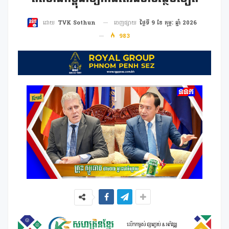
ចេញផ្សាយ
ថ្ងៃទី 9 ខែ កុម្ភៈ ឆ្នាំ 2026
ដោយ
TVK Sothun
983