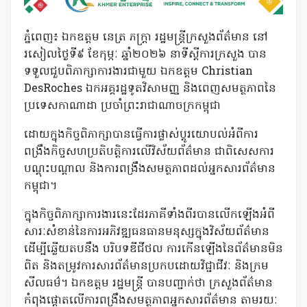
ភ្នំពេញ៖ ឯកឧត្តម នេត្រ ភក្ត្រា រដ្ឋមន្ត្រីក្រសួងព័ត៌មាន នៅ
រសៀលថ្ងៃទី៩ ខែកុម្ភៈ ឆ្នាំ២០២៦ នាទីស្តីការក្រសួង បាន
ទទួលជួបពិភាក្សាការងារជាមួយ ឯកឧត្តម Christian
DesRoches ឯកអគ្គរដ្ឋទូតវិសាមញ្ញ និងពេញសមត្ថភាពនៃ
ប្រទេសកាណាដា ប្រចាំព្រះរាជាណាចក្រកម្ពុជា
ដោយក្នុងកិច្ចពិភាក្សាបានធ្វើការផ្លាស់ប្តូរយោបល់អំពីការ
ពង្រឹងកិច្ចសហប្រតិបត្តិការលើវិស័យព័ត៌មាន ជាពិសេសការ
បណ្តុះបណ្តាល និងការពង្រឹងសមត្ថភាពដល់អ្នកសារព័ត៌មាន
កម្ពុជា។
ក្នុងកិច្ចពិភាក្សាការងារនេះដែរភាគីទាំងពីរបានលើកឡើងអំពី
សារៈសំខាន់នៃការអភិវឌ្ឍធនធានមនុស្សក្នុងវិស័យព័ត៌មាន
ដើម្បីឆ្លើយតបនឹង បរិបទឌីជីថល ការកើនឡើងនៃព័ត៌មានមិន
ពិត និងតម្រូវការសារព័ត៌មានប្រកបដោយវិជ្ជាជីវៈ និងក្រម
សីលធម៌។ ឯកឧត្តម រដ្ឋមន្ត្រី បានបញ្ជាក់ថា ក្រសួងព័ត៌មាន
កំពុងផ្តោតលើការពង្រឹងសមត្ថភាពអ្នកសារព័ត៌មាន តាមរយៈ