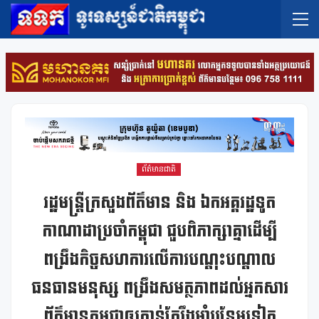
ព័ត៌មានជាតិ
រដ្ឋមន្ត្រីក្រសួងព័ត៌មាន និង ឯកអគ្គរដ្ឋទូត
កាណាដាប្រចាំកម្ពុជា ជួបពិភាក្សាគ្នាដើម្បី
ពង្រឹងកិច្ចសហការលើការបណ្តុះបណ្តាល
ធនធានមនុស្ស ពង្រឹងសមត្ថភាពដល់អ្នកសារ
ព័ត៌មានកម្ពុជាឲ្យកាន់តែរឹងមាំបន្ថែមទៀត