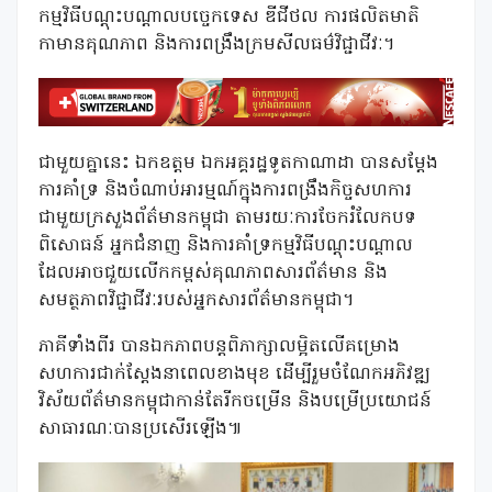
កម្មវិធីបណ្តុះបណ្តាលបច្ចេកទេស ឌីជីថល ការផលិតមាតិ
កាមានគុណភាព និងការពង្រឹងក្រមសីលធម៌វិជ្ជាជីវៈ។
ជាមួយគ្នានេះ ឯកឧត្តម ឯកអគ្គរដ្ឋទូតកាណាដា បានសម្តែង
ការគាំទ្រ និងចំណាប់អារម្មណ៍ក្នុងការពង្រឹងកិច្ចសហការ
ជាមួយក្រសួងព័ត៌មានកម្ពុជា តាមរយៈការចែករំលែកបទ
ពិសោធន៍ អ្នកជំនាញ និងការគាំទ្រកម្មវិធីបណ្តុះបណ្តាល
ដែលអាចជួយលើកកម្ពស់គុណភាពសារព័ត៌មាន និង
សមត្ថភាពវិជ្ជាជីវៈរបស់អ្នកសារព័ត៌មានកម្ពុជា។
ភាគីទាំងពីរ បានឯកភាពបន្តពិភាក្សាលម្អិតលើគម្រោង
សហការជាក់ស្តែងនាពេលខាងមុខ ដើម្បីរួមចំណែកអភិវឌ្ឍ
វិស័យព័ត៌មានកម្ពុជាកាន់តែរីកចម្រើន និងបម្រើប្រយោជន៍
សាធារណៈបានប្រសើរឡើង៕