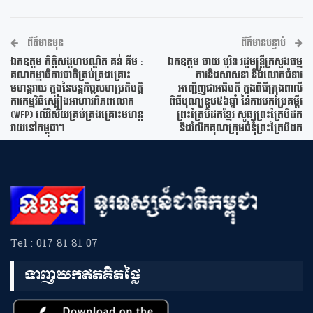
ព័ត៌មានមុន
ព័ត៌មានបន្ទាប់
ឯកឧត្តម កិត្តិសង្គហបណ្ឌិត គន់ គីម :
ឯកឧត្តម ចាយ បូរិន រដ្ឋមន្ត្រីក្រសួងធម្ម
គណកម្មាធិការជាតិគ្រប់គ្រងគ្រោះ
ការនិងសាសនា និងលោកជំទាវ
មហន្តរាយ ក្នុងនៃបន្តកិច្ចសហប្រតិបត្តិ
អញ្ជើញជាអធិបតី ក្នុងពិធីក្រុងពាលី
ការកម្មវិធីស្បៀងអាហារពិភពលោក
ពិធីបុណ្យខួប៥៦ឆ្នាំ នៃការបកប្រែគម្ពីរ
(WFP) លើវិស័យគ្រប់គ្រងគ្រោះមហន្ត
ព្រះត្រៃបិដកខ្មែរ សូធ្យព្រះត្រៃបិដក
រាយនៅកម្ពុជា។
និងរំលឹកគុណក្រុមជំនុំព្រះត្រៃបិដក
Tel : 017 81 81 07
ទាញយកឥតគិតថ្លៃ