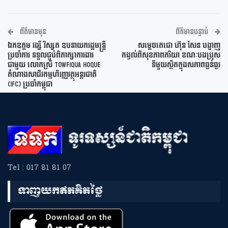
ព័ត៌មានមុន
ព័ត៌មានបន្ទាប់
ឯកឧត្តម វង្សី វិស្សុត ឧបនាយករដ្ឋមន្ត្រី
សម្តេចតេជោ ហ៊ុន សែន បង្ហាញ
ប្រចាំការ ទទួលជួបពិភាក្សាការងារ
កង្វល់ពីសុខភាពភរិយា ខណៈបងប្រុស
ជាមួយ លោកស្រី Towfiqua Hoque
ទីមួយស្ថិតក្នុងសភាពធ្ងន់ធ្ងរ
តំណាងសាជីវកម្មហិរញ្ញវត្ថុអន្តរជាតិ
(IFC) ប្រចាំកម្ពុជា
Tel : 017 81 81 07
ទាញយកឥតគិតថ្លៃ