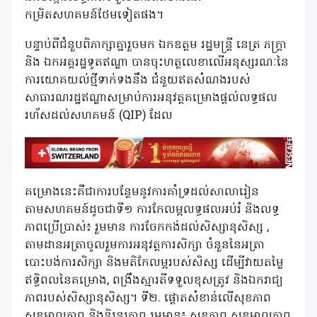
កម្រិតសហគមន៍ថែមទៀតផង។
បន្ទាប់ពីជំនួបពិភាក្សាគ្នារួចមក ឯកឧត្តម រដ្ឋមន្ត្រី នេត្រ ភក្ត្រា
និង ឯកអគ្គរដ្ឋទូតឥណ្ឌា បានចុះហត្ថលេខាលើអនុស្សរណៈនៃ
ការយោគយល់ថ្មីទាក់ទងនឹង ជំនួយឥតសំណងរបស់
សាធារណរដ្ឋឥណ្ឌាសម្រាប់ការអនុវត្តគម្រោងផ្តល់លទ្ធផល
រហ័សដល់សហគមន៍ (QIP) ដែល
គម្រោងនេះគឺជាការបន្ថែមនូវការគាំទ្រដល់សាលារៀន
តាមសហគមន៍ដូចជាទី១ ការកែលម្អលទ្ធផលអប់រំ និងលទ្ធ
ភាពប្រើប្រាស់៖ រួមមាន ការចែកកង់ដល់សិស្សានុសិស្ស ,
តាមដានអត្រាចូលរួមការអនុវត្តការសិក្សា ចំនួននៃអត្រា
បោះបង់ការសិក្សា និងមតិកែលម្អរបស់សិស្ស ដើម្បីវាយតម្លៃ
ឥទ្ធិពលនៃគម្រោង, ពង្រឹងស្មារតីទទួលខុសត្រូវ និងឯករាជ្យ
ភាពរបស់សិស្សានុសិស្ស។ ទី២. ផ្តោតសំខាន់លើសុខភាព
សុខុមាលភាព និងនិរន្តរភាព រួមមាន៖ សុខភាព សុខុមាលភាព