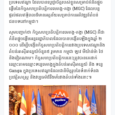
ប្រទេសឥណ្ឌា ដែលបានប្តេជ្ញាចិត្តរបស់ខ្លួនសម្រាប់គំនិតផ្តួច
ផ្តើមនៃកិច្ចសហប្រតិបត្តិការមេគង្គ-គង្គា (MGC) ដែលបន្ត
ផ្តល់ផលឥទ្ធិពលដ៏មានអត្ថន័យសម្រាប់ការអភិវឌ្ឍន៍តំបន់
ជនបទនៅកម្ពុជា។
សូមបញ្ជាក់ថា កិច្ចសហប្រតិបត្តិការមេគង្គ-គង្គា (MGC) គឺជា
គំនិតផ្តួចផ្តើមអន្តររដ្ឋាភិបាលដែលបានបង្កើតឡើងក្នុងឆ្នាំ ២
០០០ ដើម្បីបង្កើនកិច្ចសហប្រតិបត្តិការរវាងប្រទេសឥណ្ឌានិង
តំបន់អាស៊ីអាគ្នេយ៍ចំនួន៥ រួមមាន កម្ពុជា ឡាវ មីយ៉ាន់ម៉ា ថៃ
និងវៀតណាម។ កិច្ចសហប្រតិបត្តិការនេះត្រូវបានគេដាក់
ឈ្មោះតាមឈ្មោះទន្លេមេគង្គក្នុងតំបន់អាស៊ីអាគ្នេយ៍ និង ទន្លេ
Ganga ក្នុងប្រទេសឥណ្ឌាដែលជានិមិត្តរូបនៃទំនាក់ទំនង
ប្រវត្តិសាស្ត្រ និងវប្បធម៌ដ៏រឹងមាំរវាងតំបន់ទាំងនោះ៕