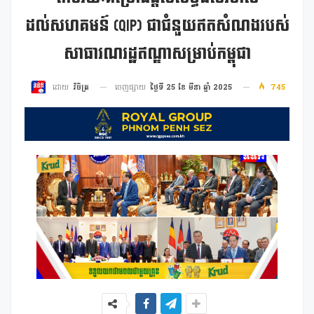
ដល់សហគមន៍ (QIP) ជាជំនួយឥតសំណងរបស់
សាធារណរដ្ឋឥណ្ឌាសម្រាប់កម្ពុជា
ចេញផ្សាយ
ថ្ងៃទី 25 ខែ មីនា ឆ្នាំ 2025
745
ដោយ
វិចិត្រ