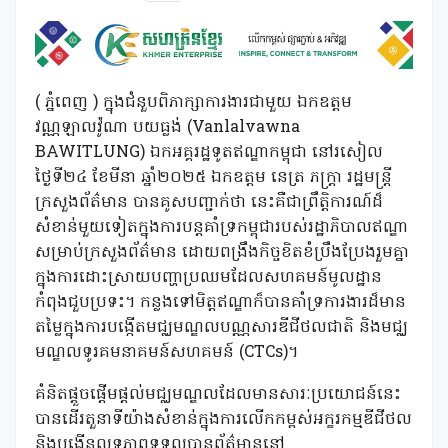
( ភ្នំពេញ ) ក្នុងជំនួបពិភាក្សាការងារជាមួយ ឯកឧត្តម
វណ្ណឡាលវ៉ូណា បយធ្លង់ (Vanlalvawna
BAWITLUNG) ឯកអគ្គរដ្ឋទូតឥណ្ឌាកម្ពុជា នៅរសៀល
ថ្ងៃទី២៤ ខែមីនា ឆ្នាំ២០២៥ ឯកឧត្តម នេត្រ ភក្ត្រា រដ្ឋមន្ត្រី
ក្រសួងព័ត៌មាន បានគូសបញ្ជាក់ថា នេះគឺជាព្រឹត្តិការណ៍ដ៏
សំខាន់មួយទៀតក្នុងការបន្តគាំទ្រកម្ពុជារបស់រដ្ឋាភិបាលឥណ្ឌា
សម្រាប់ក្រសួងព័ត៌មាន ដោយពង្រឹងកិច្ចខិតខំប្រឹងប្រែងរួមគ្នា
ក្នុងការដោះស្រាយបញ្ហាប្រឈមដែលសហគមន៍មូលដ្ឋាន
កំពុងជួបប្រទះ។ កន្លងទៅមិត្តឥណ្ឌាក៏បានគាំទ្រការងារដ៏មាន
តម្លៃក្នុងការបង្កើតមជ្ឈមណ្ឌលបណ្ណសារឌីជីថលជាតិ និងមជ្ឈ
មណ្ឌលទូរគមនាគមន៍សហគមន៍ (CTCs)។
គំនិតផ្តួចផ្តើមផ្តល់មជ្ឈមណ្ឌលដែលមានសារៈប្រយោជន៍នេះ
បានដើរតួនាទីយ៉ាងសំខាន់ក្នុងការលើកកម្ពស់អក្ខរកម្មឌីជីថល
និងបង្កើនលទ្ធភាពទទួលបានព័ត៌មាននៅ