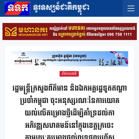
ព័ត៌មានជាតិ
រដ្ឋមន្ត្រីក្រសួងព័ត៌មាន និងឯកអគ្គរដ្ឋទូតឥណ្ឌា
ប្រចាំកម្ពុជា ចុះអនុស្សរណៈនៃការយោគ
យល់លើគម្រោងថ្មីដើម្បីគាំទ្រដល់កា
អភិវឌ្ឍសហគមន៍នៅក្នុងខេត្តក្រចេះ
តាមរយៈគម្រោងផ្តល់លទ្ធផលរហ័ស