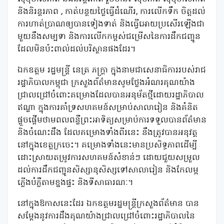
និងនិរន្តរភាព , កាត់បន្ថយថ្លៃធ្វើដំណើរ, ការលើកទឹក ចិត្តដល់
ការហាត់ប្រាណឲ្យបានទៀងទាត់ និងធ្វើអោយប្រសើរឡើងជា
មួយនឹងសម្បទា និងការលើកកម្ពស់ជម្រើសនៃការដឹកជញ្ជូន
ដែលមិនប៉ះពាល់ដល់បរិស្ថានផងដែរ។
ឯកឧត្តម រដ្ឋមន្ត្រី នេត្រ ភក្ត្រា ក្នុងនាមជាសេនាធិការរបស់រាជ
រដ្ឋាភិបាលកម្ពុជា ក្រសួងព័ត៌មានសូមថ្លែងអំណរគុណយ៉ាង
ជ្រាលជ្រៅចំពោះគម្រោងដែលបានអនុម័តថ្មីដោយរដ្ឋាភិបាល
ឥណ្ឌា ក្នុងការគាំទ្រសហគមន៍សម្រាប់សាលារៀន និងគំនិត
ផ្តួចផ្តើមថាមពលពន្លឺព្រះអាទិត្យសម្រាប់ការទទួលបានព័ត៌មាន
និងចំណេះដឹង ដែលគម្រោងទាំងពីរនេះ នឹងត្រូវបានអនុវត្ត
នៅក្នុងខេត្តក្រចេះ។ គម្រោងទាំងនេះមានប្រសិទ្ធភាពដើម្បី
ដោះស្រាយតម្រូវការសហគមន៍សំខាន់ៗ ដោយជួយសម្រួល
ដល់ការដឹកជញ្ជូនសិស្សានុសិស្សទៅសាលារៀន និងកែលម្អ
ភ្លើងបំភ្លឺតាមខ្នងផ្ទះ និងទីសាធារណៈ។
នៅក្នុងឱកាសនេះដែរ ឯកឧត្តមរដ្ឋមន្ត្រីក្រសួងព័ត៌មាន បាន
សម្តែងនូវការដឹងគុណយ៉ាងជ្រាលជ្រៅចំពោះរដ្ឋាភិបាលនៃ