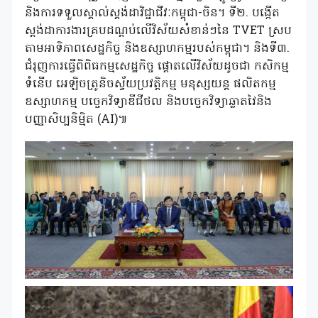
និងការទទួលស្គាល់ស្តង់ដាវិជ្ជាជីវៈកម្ពុជា-ចិន។ ទី២. បង្កើត
ស្តង់ដាការងារគ្របដណ្តប់លើវិស័យសំខាន់ៗនៃ TVET ស្រប
តាមអាទិភាពសេដ្ឋកិច្ច និងឧស្សាហកម្មរបស់កម្ពុជា។ និងទី៣.
ជំរុញការធ្វើពិពិធកម្មសេដ្ឋកិច្ច ផ្តោតលើវិស័យដូចជា កសិកម្ម
ទំនើប អេឡិចត្រូនិចស្វ័យប្រវត្តិកម្ម មនុស្សយន្ត ផលិតកម្ម
ឧស្សាហកម្ម បច្ចេកវិទ្យាឌីជីថល និងបច្ចេកវិទ្យាឆ្លាតវៃនិង
បញ្ញាសិប្បនិម្មិត (AI)៕