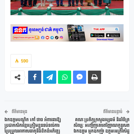
590
ព័ត៌មានមុន
ព័ត៌មានបន្ទាប់
ឯកឧត្តមបណ្ឌិត កៅ ថាច អំពាវនាវឱ្យ
គណៈប្រតិភូក្រសួងវប្បធម៌ និងវិចិត្រ
ប្រជាកសិករខ្មែរត្រៀមខ្លួនទប់ទល់ការ
សិល្បៈ អញ្ជើញគោរពវិញ្ញាណក្ខន្ធសព
ប្រែប្រួលអាកាសធាតុនឹងខិតខំអភិវឌ្ឍ
ឯកឧត្តម អ្នកឧកញ៉ា ឧត្តមមេត្រីវិសិដ្ឋ