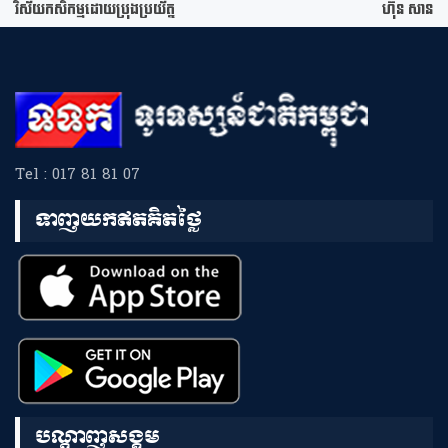
វិស័យកសិកម្មដោយប្រុងប្រយ័ត្ន
ហ៊ុន សាន
Tel : 017 81 81 07
ទាញយកឥតគិតថ្លៃ
បណ្តាញសង្គម