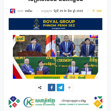
ចេញផ្សាយ
ថ្ងៃទី 29 ខែ មីនា ឆ្នាំ 2025
590
ដោយ
ដាលីស