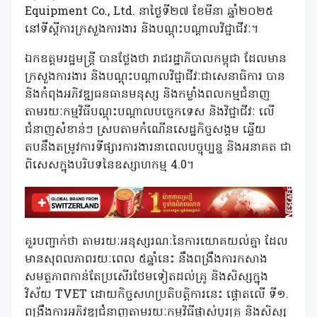
Equipment Co., Ltd. នាថ្ងៃទី២៧ ខែមីនា ឆ្នាំ២០២៥
នៅទីស្តីការក្រសួងការងារ និងបណ្ដុះបណ្ដាលវិជ្ជាជីវៈ។
ឯកឧត្តមរដ្ឋមន្ត្រី បានថ្លែងថា រាជរដ្ឋាភិបាលកម្ពុជា ដែលមាន
ក្រសួងការងារ និងបណ្តុះបណ្តាលវិជ្ជាជីវៈជាសេនាធិការ បាន
និងកំពុងអភិវឌ្ឍធនធានមនុស្ស និងកម្លាំងពលកម្មជំនាញ
តាមរយៈកម្មវិធីបណ្តុះបណ្តាលបច្ចេកទេស និងវិជ្ជាជីវៈ លើ
ជំនាញសំខាន់ៗ ស្របតាមកំណើនសេដ្ឋកិច្ចសង្គម ឆ្លើយ
តបនឹងតម្រូវការទីផ្សារការងារនាពេលបច្ចុប្បន្ន និងអនាគត ជា
ពិសេសក្នុងបរិបទនៃឧស្សាហកម្ម 4.0។
គួរបញ្ជាក់ថា តាមរយៈអនុស្សរណៈនៃការយោគយល់គ្នា ដែល
មានសុពលភាពរយៈពេល ៥ឆ្នាំនេះ នឹងពង្រឹងការកសាង
សមត្ថភាពកាន់តែប្រសើរថែមទៀតដល់គ្រូ និងសិស្សក្នុង
វិស័យ TVET ដោយកិច្ចសហប្រតិបត្តិការនេះ ផ្តោតលើ ទី១.
ពង្រឹងការអភិវឌ្ឍជំនាញតាមរយៈកម្មវិធីផ្លាស់ប្តូរគ្រូ និងសិស្ស