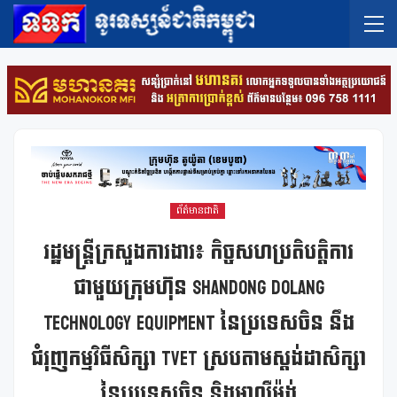
ព័ត៌មានជាតិ
រដ្ឋមន្ត្រីក្រសួងការងារ៖ កិច្ចសហប្រតិបត្តិការ
ជាមួយក្រុមហ៊ុន Shandong Dolang
Technology Equipment នៃប្រទេសចិន នឹង
ជំរុញកម្មវិធីសិក្សា TVET ស្របតាមស្តង់ដាសិក្សា
នៃប្រទេសចិន និងអាល្លឺម៉ង់