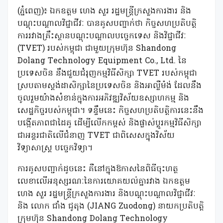
(ភ្នំពេញ)៖ ឯកឧត្តម ហេង សួរ រដ្ឋមន្ត្រីក្រសួងការងារ និង
បណ្តុះបណ្តាលវិជ្ជាជីវៈ បានគូសបញ្ជាក់ថា កិច្ចសហប្រតិបត្តិ
ការរវាងគ្រឹះស្ថានបណ្តុះបណ្តាលបច្ចេកទេស និងវិជ្ជាជីវៈ
(TVET) របស់កម្ពុជា ជាមួយក្រុមហ៊ុន Shandong
Dolang Technology Equipment Co., Ltd. នៃ
ប្រទេសចិន នឹងជួយជំរុញកម្មវិធីសិក្សា TVET របស់កម្ពុជា
ស្របតាមស្តង់ដាសិក្សានៃប្រទេសចិន និងអាល្លឺម៉ង់ ដែលនឹង
ចូលរួមយ៉ាងសំខាន់ក្នុងការអភិវឌ្ឍវិស័យឧស្សាហកម្ម និង
សេដ្ឋកិច្ចរបស់កម្ពុជា។ ទន្ទឹមនេះ កិច្ចសហប្រតិបត្តិការនេះនឹង
បង្កើតភាពជាដៃគូ ដើម្បីលើកកម្ពស់ និងផ្លាស់ប្តូរកម្មវិធីសិក្សា
ជាអន្តរជាតិលើជំនាញ TVET ជាពិសេសក្នុងវិស័យ
វិទ្យាសាស្ត្រ បច្ចេកវិទ្យា។
ការគូសបញ្ជាក់ដូចនេះ គឺនៅក្នុងឱកាសនៃពិធីចុះហត្ថ
លេខាលើអនុស្សរណៈនៃការយោគយល់គ្នារវាង ឯកឧត្តម
ហេង សួរ រដ្ឋមន្ត្រីក្រសួងការងារ និងបណ្តុះបណ្តាលវិជ្ជាជីវៈ
និង លោក ជាំង ជូតុង (JIANG Zuodong) នាយកប្រតិបត្តិ
ក្រុមហ៊ុន Shandong Dolang Technology