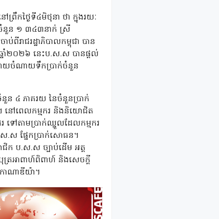
រឹកថ្ងៃទី៤មិថុនា ថា ក្នុងរយៈ
ំនួន ១ ៣៤៣នាក់ ស្រី
់ពីរាជរដ្ឋាភិបាលកម្ពុជា បាន
ឆ្នាំ២០២៦ នេះប.ស.ស បានផ្ដល់
ោយចំណាយទឹកប្រាក់ចំនួន
ំនួន ៤ ភាគរយ នៃចំនួនប្រាក់
យ។ នៅពេលកម្មករ និងនិយោជិត
ឋដែរ ទៅតាមប្រាក់ឈ្នួលដែលកម្មករ
ប.ស.ស ផ្នែកប្រាក់សោធន។
ជិក ប.ស.ស ច្បាប់ដើម អត្ត
ត្រអាពាហ៍ពិពាហ៍ និងសេចក្តី
រកាណាឌីយ៉ា។