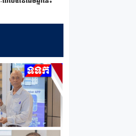
យៈពេល៥ខែដើមឆ្នាំនេះ