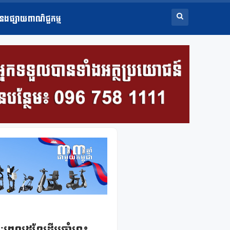
ំនងផ្សាយពាណិជ្ជកម្ម