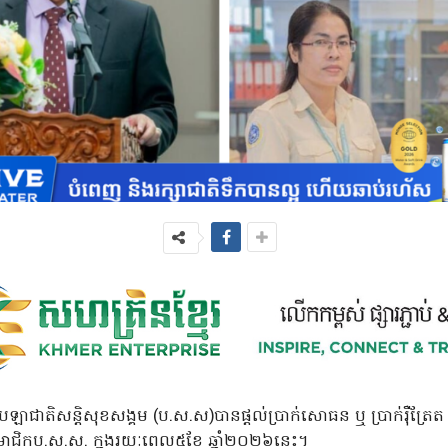
បេឡាជាតិសន្តិសុខសង្គម (ប.ស.ស)បានផ្តល់ប្រាក់សោធន ឬ ប្រាក់រ៉ឺត្រែត
ាជិកប.ស.ស. ក្នុងរយៈពេល៥ខែ ឆ្នាំ២០២៦នេះ។