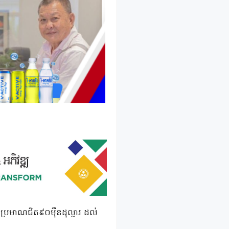
 ប្រមាណជិត៩០ម៉ឺនដុល្លារ ដល់