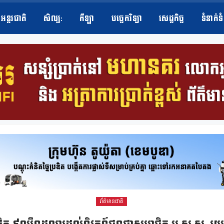
អន្តរជាតិ
សិល្ប​:
កីឡា
បច្ចេកវិទ្យា
សេដ្ឋកិច្ច
ទំនាក់ទ
ព័ត៌មានជាតិ