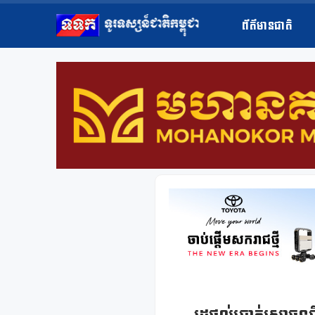
ព័ត៌មានជាតិ