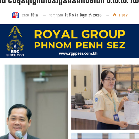
នជិត ៩០ម៉ឺនដុល្លារដល់និវត្តន៍ជនជាសមាជិក ប.ស.ស. រ
ចេញផ្សាយ
ថ្ងៃទី 5 ខែ មិថុនា ឆ្នាំ 2026
1,107
ដោយ
វិចិត្រ