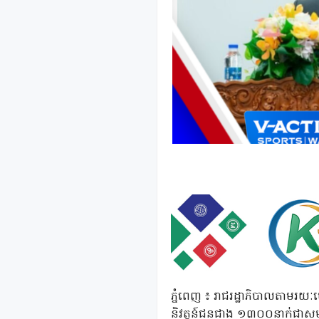
ភ្នំពេញ ៖ រាជរដ្ឋាភិបាលតាមរយៈ
និវត្តន៍ជនជាង ១៣០០នាក់ជាសម