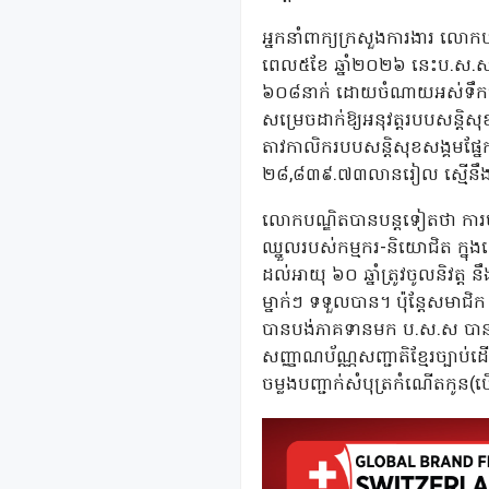
អ្នកនាំពាក្យក្រសួងការងារ លោកប
ពេល៥ខែ ឆ្នាំ២០២៦ នេះប.ស.ស.
៦០៨នាក់ ដោយចំណាយអស់ទឹកប្រាក់
សម្រេចដាក់ឱ្យអនុវត្តរបបសន្ត
តាវកាលិករបបសន្តិសុខសង្គមផែ
២៨,៨៣៩.៧៣លានរៀល ស្មើនឹង 
លោកបណ្ឌិតបានបន្តទៀតថា ការបង់
ឈ្នួលរបស់កម្មករ-និយោជិត ក្ន
ដល់អាយុ ៦០ ឆ្នាំត្រូវចូលនិវត្
ម្នាក់ៗ ទទួលបាន។ ប៉ុន្តែសមាជ
បានបង់ភាគទានមក ប.ស.ស បានយ៉ាង
សញ្ញាណប័ណ្ណសញ្ជាតិខ្មែរច្បាប
ចម្លងបញ្ជាក់សំបុត្រកំណើតកូ