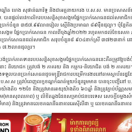
ណ្ឌិត ហេង សុផាន់ណារិទ្ធ និងជាអគ្គនាយករង ប.ស.ស. មានប្រសាសន៍នៅព្
 បានផ្ដល់តាវកាលិករបបសន្តិសុខសង្គមផែ្នកប្រាក់សោធនដល់សមាជិកច
ចំនួន ៣៥៧.៩៩លានរៀល ស្មើនិងប្រមាណ ៨៩ម៉ឺនដុល្លា។ ប៉ុន្តែគិតចាប
ិសុខសង្គម ផ្នែកប្រាក់សោធន កាលពីចុងឆ្នាំ២០២២ រហូតមកដល់ខែឧសភា 
្នកប្រាក់សោធនដល់សមាជិក សរុបចំនួន៨ ៩០៤នាក់ស្រី ៣៧២៣នាក់ ដ
៧.២លានដុលា្លរ។
ប្រាក់ភាគទានរបបសន្តិសុខសង្គមផ្នែកប្រាក់សោធននេះគឺតម្រូវឱ្យបង់ច
ុងនោះ និយោជក ត្រូវបង់ ២ ភាគរយ និង កម្មករ-និយោជិត បង់ ២ ភាគរ
ត នឹងទទួលបានប្រាក់សោធនដូចមន្ត្រីរាជការបម្រើការងារនៅតាមស្ថាប័នរដ្
ិក ប.ស.ស ត្រូវបំពេញលក្ខខណ្ឌកំណត់មួយចំនួនរួមមាន បានចុះបញ្ជីនៅ 
តិច ១២ខែ និងត្រូវមានអាយុយ៉ាងតិច ៦០ឆ្នាំ និងត្រូវភ្ជាប់ប័ណ្ណសមា
់ដើម(មានសុពលភាព) ឬ លិខិតឆ្លងដែនសម្រាប់ជនបរទេស សេចក្តីចម្លងសំបុ
ន(បើមាន) និងត្រូវមានលេខគណនីធនាគារអេស៊ីលីដា ឬ លេខគណនីធនាគា