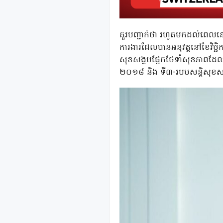
គួរបញ្ជាក់ថា រហូតមកដល់ពេលនេះ
ការងារដែលបានអនុវត្តនៅខែវិច្ឆ
សុខសង្គមផ្នែកថែទាំសុខភាពដែលប
២០១៨ និង ទី៣-របបសន្តិសុខសង្