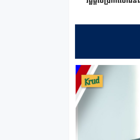
រដ្ឋផ្តល់ប្រាក់សោធ