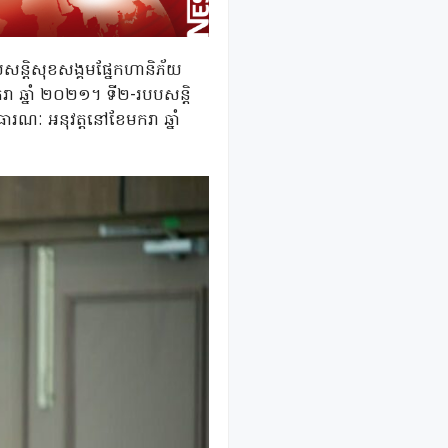
សន្តិសុខសង្គមផ្នែកហានិភ័យ
ា ឆ្នាំ ២០២១។ ទី២-របបសន្តិ
រណៈ អនុវត្តនៅខែមករា ឆ្នាំ