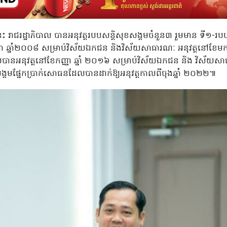
 រាជរដ្ឋាភិបាល បានអនុវត្តរបបសន្តិសុខសង្គមចំនួន៣ រួមមាន ទី១-របប
ិកា ឆ្នាំ២០០៨ សម្រាប់វិស័យឯកជន និងវិស័យសាធារណៈ អនុវត្តនៅខែមករ
ានអនុវត្តនៅខែកញ្ញា ឆ្នាំ ២០១៦ សម្រាប់វិស័យឯកជន និង វិស័យសាធា
គមផ្នែកប្រាក់សោធនដែលបានដាក់ឱ្យអនុវត្តកាលពីចុងឆ្នាំ ២០២២៕