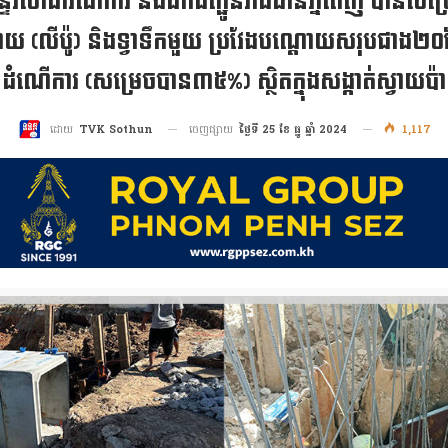
មន្ទីរសាធារណការ និងដឹកជញ្ជូនរាជធានីភ្នំពេញ បានសម្រ
ឡាយ (លីប៉ូ) និងទ្វាទឹកមួយ ប្រវែងបណ្តោយសរុបជាង២០ម
 ដំណើការ (សម្រេចបាន៣៥%) ស្ថិតក្នុងសង្កាត់ស្វាយប៉ាក
ចេញផ្សាយ
ថ្ងៃទី 25 ខែ ធ្នូ ឆ្នាំ 2024
1,117
ដោយ
TVK Sothun