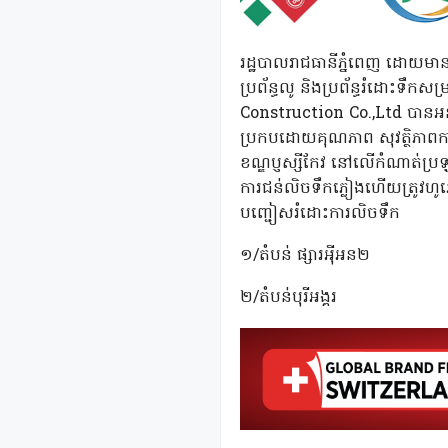
រដ្ឋបាលរាជធានីភ្នំពេញ ដោយមានម
ប្រព័ន្ធលូ និងប្រព័ន្ធរំដោះទឹ
Construction Co.,Ltd បានអនុវត្
ប្រកបដោយគុណភាព សុវត្ថិភាពការង
ខណ្ឌប្ញស្សីកែវ នៅលើកំណាត់ប្រឡា
ការជន់លិចទឹកភ្លៀងហើយត្រូវហូឆ្ព
បញ្ជៀសរំដោះការលិចទឹក
១/តំបន់ ផ្សារអុីអន២
២/តំបន់បុរីអង្គរ