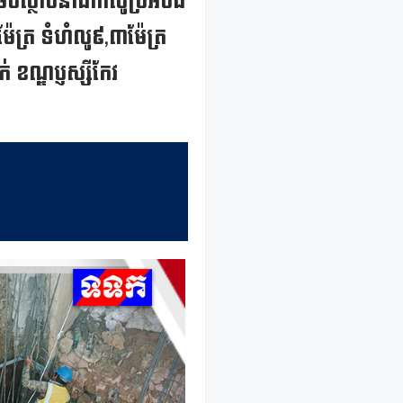
េចស្ថាបនាដាក់លូប្រអប់ដ៏
៉ែត្រ ទំហំលូ៩,៣ម៉ែត្រ
់ ខណ្ឌប្ញស្សីកែវ