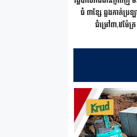
រដ្ឋបាលរាជធានីភ្នំពេញ 
ធំ ៣ខ្សែ ឆ្លងកាត់ប្រ
ជំម្រៅ៣,៥ម៉ែត្រ