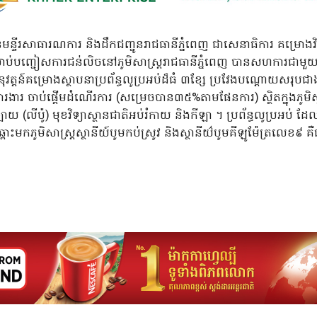
ន្ទីរសាធារណការ និងដឹកជញ្ជូនរាជធានីភ្នំពេញ ជាសេនាធិការ គម្រោងវិន
កសម្រាប់បញ្ជៀសការជន់លិចនៅភូមិសាស្ត្ររាជធានីភ្នំពេញ បានសហការជាមួ
តន៍គម្រោងស្ថាបនាប្រព័ន្ធលូប្រអប់ដ៏ធំ ៣ខ្សែ ប្រវែងបណ្តោយសរុបជាង២០ម៉
ារ ចាប់ផ្តើមដំណើរការ (សម្រេចបាន៣៥%តាមផែនការ) ស្ថិតក្នុងភូមិស្វា
យ (លីប៉ូ) មុខវិទ្យាស្ថានជាតិអប់រំកាយ និងកីឡា ។ ប្រព័ន្ធលូប្រអប់ 
ោះមកភូមិសាស្រ្តស្ថានីយ៍បូមកប់ស្រូវ និងស្ថានីយ៌បូមគីឡូម៉ែត្រលេខ៩ គឺជ