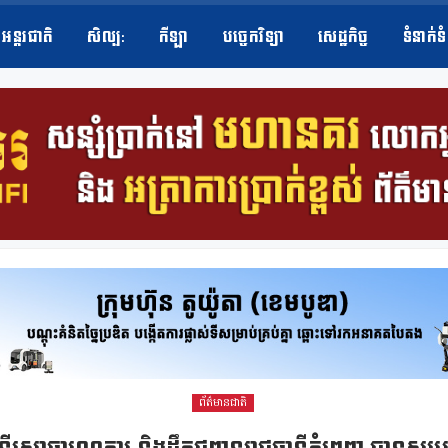
អន្តរជាតិ
សិល្ប​:
កីឡា
បច្ចេកវិទ្យា
សេដ្ឋកិច្ច
ទំនាក់ទ
ព័ត៌មានជាតិ