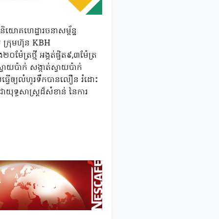
ិយោគហេដ្ឋារចនាសម្ព័ន្ឋ
យ ក្រុមហ៊ុន KBH
ែត្រថ្មី អង្គត់ផ្ចិត៩,៣ម៉ែត្រ
យប៉ាក់ សង្កាត់ស្វាយប៉ាក់
ដែលធ្វើឲ្យលំហូរទឹកបានលឿន រំដោះ
ាយុទ្ធសាស្ត្រដ៏សំខាន់ នៃការ