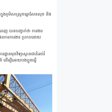
នុងភូមិសាស្រ្តខណ្ឌសែនសុខ និង
នំពេញ បានបញ្ជាក់ថា ការងារ
៌តាមផែនការការងារ ប្រកបដោយ
ឋានមុខវិទ្យាស្ថានជាតិអប់រំ
ដើម្បីអោយបងប្អូនធ្វើ