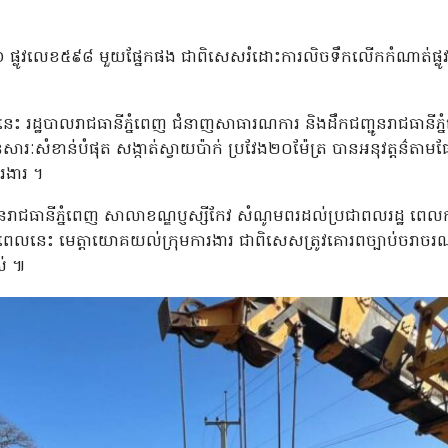
ផ្លូវលេខ៥៩៨ មួយផ្នែកផង ជាពិសេសរំដោះការលិចទឹកលើកកំណាត់ផ្លូវក្
០២៤នេះ រដ្ឋបាលរាជធានីភ្នំពេញ ជំនាញសាធារណការ និងដឹកជញ្ជូនរាជធានីភ្
 ដ៏មានសារៈសំខាន់បំផុត សង្កាត់ស្វាយប៉ាក់ ប្រវែង២០ម៉ែត្រ បានអនុវត្តន
ារងារ ។
ជធានីភ្នំពេញ សាលាខណ្ឌប្ញស្សីកែវ សំណូមពរដល់ប្រជាពលរដ្ឋ ពេលការដ្
៌ពេលនេះ មេត្តាយោគយល់ក្រុមការងារ ជាពិសេសត្រូវគោរពច្បាប់ចរាចរណ៍ 
ស់ ៕