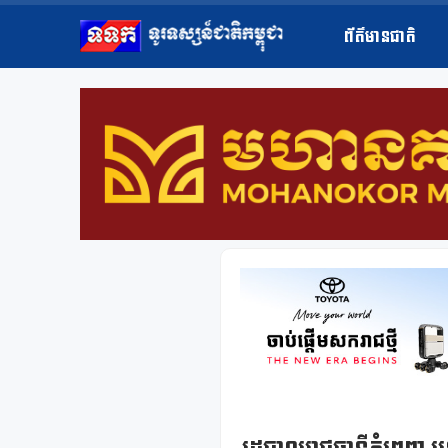
ព័ត៌មានជាតិ