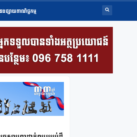
ំនងផ្សាយពាណិជ្ជកម្ម