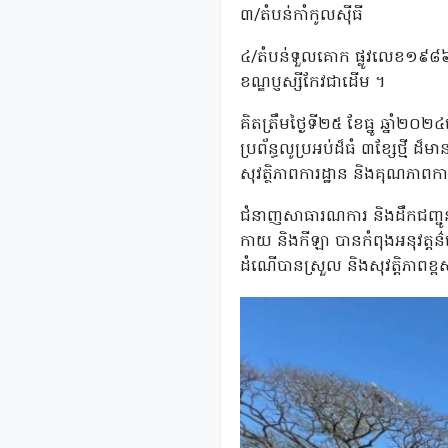
៣/តំបន់កាំកូលសុីធី
៤/តំបន់ទួលគោក ផ្លូវលេខ១៩៨៦ 
ខណ្ឌប្ញស្សីកែវជាដើម ។
គិតត្រឹមថ្ងៃទី២៥ ខែធ្នូ ឆ្នាំ២
ប្រព័ន្ធលូប្រអប់ដ៏ធំ ៣ខ្សែថ្មី
សុវត្ថិភាពការដ្ឋាន និងគុណភាពក
ជំនាញសាធារណការ និងដឹកជញ្ជូនរា
កាយ និងកីឡា បានកំពុងអនុវត្តន
ដំណើបានស្រួល និងសុវត្តិភាពខ្ព