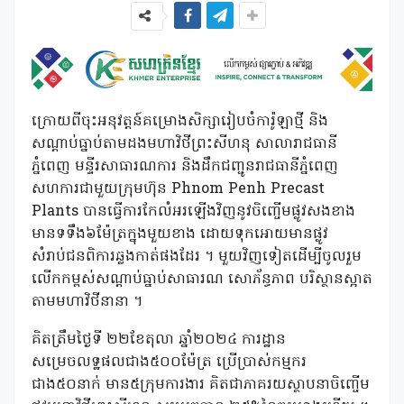
ក្រោយពីចុះអនុវត្តន៍គម្រោងសិក្សារៀបចំការ៉ូឡាថ្មី និង
សណ្តាប់ធ្នាប់តាមដងមហាវិថីព្រះសីហនុ សាលារាជធានី
ភ្នំពេញ មន្ទីរសាធារណការ និងដឹកជញ្ជូនរាជធានីភ្នំពេញ
សហការជាមួយក្រុមហ៊ុន Phnom Penh Precast
Plants បានធ្វើការកែលំអរឡើងវិញនូវចិញ្ចើមផ្លូវសងខាង
មានទទឹង៦ម៉ែត្រក្នុងមួយខាង ដោយទុកអោយមានផ្លូវ
សំរាប់ជនពិការឆ្លងកាត់ផងដែរ ។ មួយវិញទៀតដើម្បីចូលរួម
លើកកម្ពស់សណ្តាប់ធ្នាប់សាធារណ សោភ័ន្ធភាព បរិស្ថានស្អាត
តាមមហាវិថីនានា ។
គិតត្រឹមថ្ងៃទី ២២ខែតុលា ឆ្នាំ២០២៤ ការដ្ឋាន
សម្រេចលទ្ឋផលជាង៥០០ម៉ែត្រ ប្រើប្រាស់កម្មករ
ជាង៥០នាក់ មាន៥ក្រុមការងារ គិតជាភាគរយស្ថាបនាចិញ្ចើម