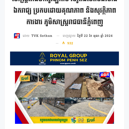
ឯករាជ្យ ប្រកបដោយគុណភាព និងសុវត្ថិភាព
ការងារ ភូមិសាស្ត្ររាជធានីភ្នំពេញ
ចេញផ្សាយ
ថ្ងៃទី 22 ខែ តុលា ឆ្នាំ 2024
ដោយ
TVK Sothun
932