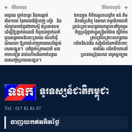
ព័ត៌មានមុន
ព័ត៌មានបន្ទាប់
អាជ្ញាធរ ថ្នាក់ខណ្ឌ និងសង្កាត់
ឯកឧត្តម កិតិសង្កហបណ្ឌិត គន់ គីម
ទាំង១០៥ នៃរាជធានីភ្នំពេញ ស្នេីរ និង
ដឹកនាំប្រតិភូ នៃគណៈកម្មាធិការជាតិ
សំណូមពរចំនួន២៣ស្មើ ៨ប្រធានបទ
គ្រប់គ្រោះមហន្តរាយកម្ពុជាទៅចូលរួម
ដើម្បីឱ្យថ្នាក់រាជធានី ក៏ដូចជាថ្នាក់ជាតិ
កិច្ចប្រជុំថ្នាក់រដ្ឋមន្ត្រីអាស៊ាន ស្តីពីការ
ជួយអន្តរាគមន៍ដោះស្រាយ សំដៅធ្វើ
គ្រប់គ្រងគ្រោះមហន្តរាយ
យ៉ាងណា ឱ្យការបំពេញការងារលើផ្តល់
លើកទី៤៦និង សន្និសីទនៃភាគីចំពោះ
សេវាផ្សេងៗ នៅថ្នាក់ក្រោមជាតិ មាន
អាត់ម៉ែរ លើកទី១៣នៅ
ភាពលឿន ឆាប់រហ័សនិងកាត់បន្ថយ
ប្រទេសប៊្រុយណេ ដារូស្សាឡាម
បានបញ្ហាប្រឈមផ្សេងៗ
Tel : 017 81 81 07
ទាញយកឥតគិតថ្លៃ