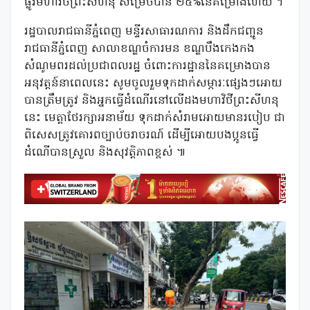
ផ្លូវមហាវិថីព្រះសីហនុ សម្រេចបាន ២៥%នៃគម្រោងហើយ ។
រដ្ឋបាលរាជធានីភ្នំពេញ មន្ទីរសាធារណការ និងដឹកជញ្ជូន
រាជធានីភ្នំពេញ សាលាខណ្ឌចំការមន ខណ្ឌបឹងកេងកង
សំណូមពរដល់ប្រជាពលរដ្ឋ ចំពោះការដ្ឋាននៃគម្រោងបាន
អនុវត្តន៍នាពេលនេះ សូមចូលរួមទុកដាក់សម្ភារៈផ្សេងៗអោយ
បានត្រឹមត្រូវ និងអ្នកធ្វើដំណើរនៅលើដងមហាវិថីព្រះសីហនុ
នេះ មេត្តាថែរក្សាអនាម័យ ទុកដាក់សំរាមអោយមានរបៀប ជា
ពិសេសត្រូវគោរពច្បាប់ចរាចរណ៍ ដើម្បីអោយបងប្អូនធ្វើ
ដំណើបានស្រួល និងសុវត្តិភាពខ្ពស់ ៕