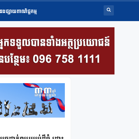
ំនងផ្សាយពាណិជ្ជកម្ម