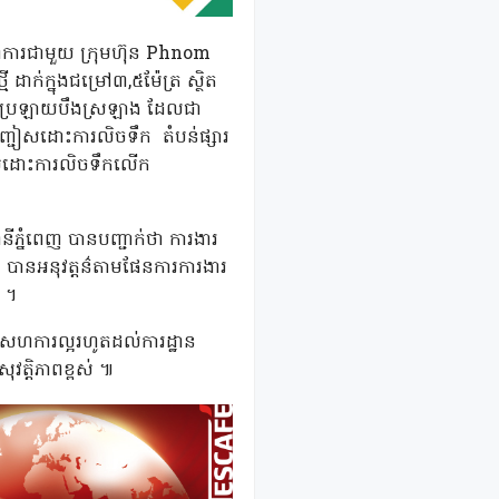
ហការជាមួយ ក្រុមហ៊ុន Phnom
ាក់ក្នុងជម្រៅ៣,៥ម៉ែត្រ ស្ថិត
កែងប្រឡាយបឹងស្រឡាង ដែលជា
របញ្ជៀសដោះការលិចទឹក តំបន់ផ្សារ
សេសដោះការលិចទឹកលើក
ីភ្នំពេញ បានបញ្ជាក់ថា ការងារ
ោក បានអនុវត្តន៌តាមផែនការការងារ
 ។
សហការល្អរហូតដល់ការដ្ឋាន
វត្តិភាពខ្ពស់ ៕