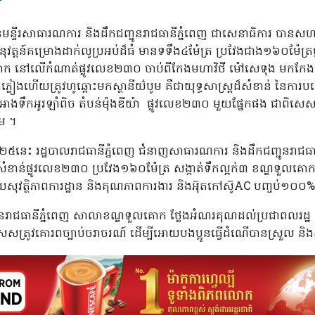
នមន្ទីរសាធារណការ និងដឹកជញ្ជូនរាជធានីភ្នំពេញ ជាសេនាធិការ បានស
តន៍គម្រោងដាក់លូប្រអប់ដ៏ធំ មានទទឹង៤ម៉ែត្រ ប្រវែងជាង១៦០ម៉ែត្រថ្មី ដ
ទួលគោក នៅលើកំណាត់ផ្លូវលេខ២៣០ ចាប់ពីកែងមហាវិថី ម៉ៅសេទុង មក
កភ្លៀងហើយត្រូវហូឆ្ពោះមកស្ថានីយ៌បូម គឺជាយុទ្ធសាស្ត្រដ៏សំខាន់ នៃកា
់អាងទឹកអូរឡាំពិច តំបន់ម៉ុងឌីយ៉ា ផ្លូវលេខ២៣០ មួយផ្នែកផង ជាពិ
ម ។
២០២៥នេះ រដ្ឋបាលរាជធានីភ្នំពេញ ជំនាញសាធារណការ និងដឹកជញ្ជូនរាជធាន
នសារៈសំខាន់ផ្លូវលេខ២៣០ ប្រវែង១៦០ម៉ែត្រ សង្កាត់ទឹកល្អក់៣ ខណ្ឌទួលគ
វត្ថិភាពការដ្ឋាន និងគុណភាពការងារ និងអ៊ុតកៅស៊ូAC បញ្ចប់១០០%
នរាជធានីភ្នំពេញ សាលាខណ្ឌទួលគោក ថ្លែងអំណរគុណដល់ប្រជាពលរដ្ឋ 
សត្រូវគោរពច្បាប់ចរាចរណ៍ ដើម្បីអោយបងប្អូនធ្វើដំណើបានស្រួល និងសុ