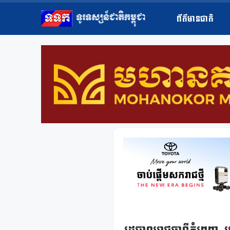
ព័ត៌មានជាតិ