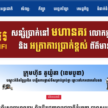
អន្តរជាតិ
សិល្ប​:
កីឡា
បច្ចេកវិទ្យា
សេដ្ឋកិច្ច
ទំនាក់ទ
ព័ត៌មានជាតិ