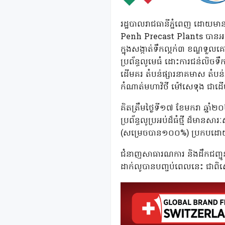
រដ្ឋបាលរាជធានីភ្នំពេញ ដោយមា
Penh Precast Plants បានអនុវត្
ក្នុងសង្កាត់ទឹកល្អក់៣ ខណ្ឌ
ប្រព័ន្ធលូមេធំ ដោះការជន់លិចទឹ
ដើមគរ តំបន់ផ្សារនាគមាស តំបន
កំណាត់មហាវិថី ម៉ៅសេទុង ជាដើ
គិតត្រឹមថ្ងៃទី១៧ ខែមករា ឆ្នាំ
ប្រព័ន្ធលូប្រអប់ដ៏ធំថ្មី ដ៏មា
(សម្រេចបាន១០០%) ប្រកបដោយសុ
ជំនាញសាធារណការ និងដឹកជញ្ជូ
ដាក់លូបានបញ្ចប់ពេលនេះ ជាពិសេ