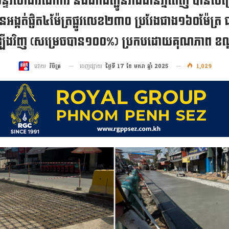
្ទីរសាធារណការ និងដឹកជញ្ជូនរាជធានីភ្នំពេញ បានសម្
អង្កត់ផ្ចិត៤ម៉ែត្រផ្លូវលេខ២៣០ ប្រវែងជាង១៦០ម៉ែត្រ ជ
ឡើងវិញ (សម្រេចបាន១០០%) ប្រកបដោយគុណភាព ខ
ចេញផ្សាយ
ថ្ងៃទី 17 ខែ មករា ឆ្នាំ 2025
1,029
ដោយ
វិចិត្រ