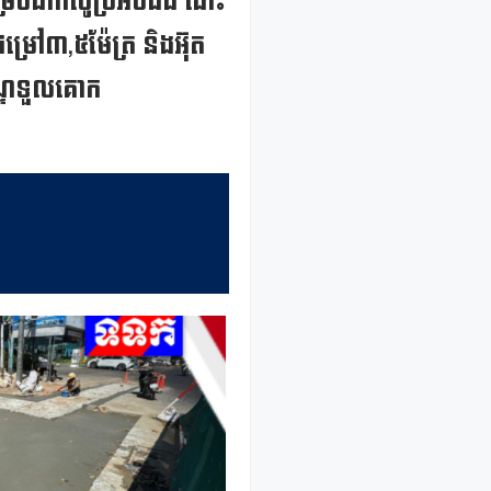
រេចដាក់លូប្រអប់ដ៏ធំ ដោះ
ម្រៅ៣,៥ម៉ែត្រ និងអ៊ុត
ណ្ឌទួលគោក