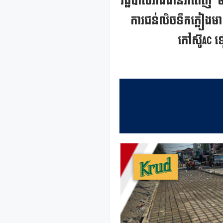
រដ្ឋបាលរាជធានីភំពេញ មន
ការជន់លិចទឹកភ្លៀងមាន
កៅស៊ូAC 