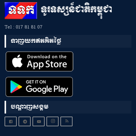
Tel : 017 81 81 07
ទាញយកឥតគិតថ្លៃ
បណ្តាញសង្គម