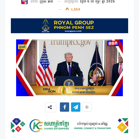
ចេញផ្សាយ
ថ្ងៃទី 6 ខែ កុម្ភៈ ឆ្នាំ 2026
ដោយ
ប្រុស អាន
1,569