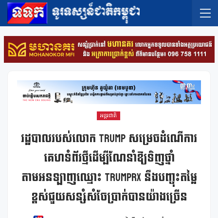
អន្តរជាតិ
រដ្ឋបាលរបស់លោក Trump សម្រេចដំណើការ
គេហទំព័រថ្មីដើម្បីណែនាំឱ្យទិញថ្នាំ
តាមអនឡាញឈ្មោះ TrumpRx នឹងបញ្ចុះតម្លៃ
ខ្ពស់ជួយសន្សំសំចែប្រាក់បានយ៉ាងច្រើន