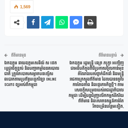
1,569
ព័ត៌មានមុន
ព័ត៌មានបន្ទាប់
ឯកឧត្តម នាយឧត្តមសេនីយ៍ ស ថេត
ឯកឧត្តម រដ្ឋមន្ត្រី នេត្រ ភក្ត្រា អញ្ជើញ
ប្ដេជ្ញាចិត្តខ្ពស់ និងបញ្ជាកម្លាំងនគរបាល
ជាអធិបតីក្នុងពិធីប្រកាសចូលកាន់មុខ
ជាតិ ត្រូវតែបោសសម្អាតបទល្មើស
តំណែងរបស់ថ្នាក់ដឹកនាំ និងមន្ត្រី
ឆបោកតាមប្រព័ន្ធបច្ចេកវិទ្យា Online
រាជការក្រសួងព័ត៌មាន ដែលបានទទួល
Scams ឲ្យអស់ពីកម្ពុជា
ការតែងតាំង និងផ្ទេរភារកិច្ចថ្មីៗ តាម
សេចក្តីសម្រេចរបស់រាជរដ្ឋាភិបាល
កម្ពុជា ដើម្បីបន្តជំរុញលើកកម្ពស់វិស័យ
ព័ត៌មាន និងសោតទស្សន៍កាន់តែ
រីកចម្រើនបន្ថែមទៀត,