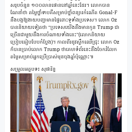
សរុបចំនួន ១០០លានផោននៅឆ្នាំនេះដែរ។ លោកបាន
ណែនាំថា តម្លៃថ្នាំទាបគឺសម្រាប់ថ្នាំពន្យារកំណើត Gonal-F
នឹងបង្កឱ្យងាយបញ្ហាមានផ្ទៃពោះទូទាំងប្រទេស។ លោក Oz
បាននិយាយទៀតថា “ប្រទេសយើងនឹងមានកូន Trump ជា
ច្រើនជាមួយនឹងការចំណាយទាំងនេះ”(លោកនិយាយ
ប្រៀបធៀបបែបកំប្លែង)។ កាលពីរដូវស្លឹកឈើជ្រុះ លោក Oz
ក៏បានប្រាប់លោក Trump ថាគេហទំព័រនេះនឹងចែករំលែក
តម្លៃសម្រាប់អ្នកប្រើប្រាស់មុនចុងឆ្នាំប៉ុណ្ណោះ៕
សម្រួលអត្ថបទ៖ សុផារិន្ទ