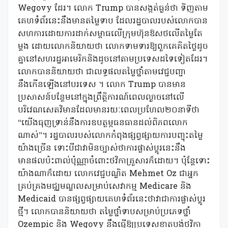
Wegovy ដែរ។ លោក Trump បានសង្កត់ធ្ងន់ថា ទិញតាម
គេហទំព័រនេះនឹងមានតម្លៃទាប ដែលរដ្ឋបាលរបស់លោកបាន
សហការដោយការដាក់សម្ពាធលើក្រុមហ៊ុនឱសថលើតម្លៃតែ
ម្តង ដោយលោកនិយាយថា លោកទាមទារឱ្យពួកគេគិតថ្លៃដូច
គ្នានៅសហរដ្ឋអាមេរិកនិងដូចនៅតាមប្រទេសដទៃទៀតដែរ។
លោកបាននិយាយថា ជាលទ្ធផលតម្លៃថ្នាំតាមវេជ្ជបញ្ជា
នឹងកើនឡើងនៅបរទេស ។ លោក Trump បានមាន
ប្រសាសន៍បន្ថែមនៅក្នុងព្រឹត្តិការណ៍ពេលល្ងាចនៅលើ
បរិវេណសេតវិមានដែលមានរយៈពេលប្រហែល២០នាទីថា
“យើងធុញទ្រាន់នឹងការឧបត្ថម្ភធនធានដល់ពិភពលោក
ណាស់”។ រដ្ឋបាលរបស់លោកកំពុងផ្សព្វផ្សាយការបញ្ចុះតម្លៃ
យ៉ាងច្រើន ទោះបីជាវាមិនច្បាស់ថាការផ្លាស់ប្តូរនេះនឹង
មានផលប៉ះពាល់ប៉ុណ្ណាចំពោះថវិកាគ្រួសារក៏ដោយ។ ប៉ុន្តែទោះ
យ៉ាងណាក៏ដោយ លោកវេជ្ជបណ្ឌិត Mehmet Oz ជាអ្នក
គ្រប់គ្រងមជ្ឈមណ្ឌលសម្រាប់សេវាកម្ម Medicare និង
Medicaid បានផ្សព្វផ្សាយគេហទំព័រនេះថាវាជាការផ្លាស់ប្តូរ
ថ្មី។ លោកបាននិយាយថា តម្លៃថ្នាំទាបសម្រាប់ប្រភេទថ្នាំ
Ozempic និង Wegovy នឹងធ្វើឱ្យប្រទេសខាតបង់ថវិកា