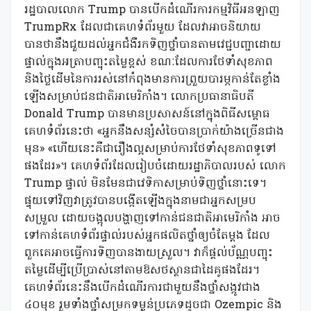
រដ្ឋបាលលោក Trump បានបើកដំណើរការកម្មវិធីអនឡាញ
TrumpRx ដែលជាគេហទំព័រមួយ ដែលវាអាចនិយាយ
បានថានឹងជួយដល់អ្នកជំងឺរកទិញថ្នាំបានតាមវេជ្ជបញ្ជាដោយ
ផ្ទាល់ក្នុងអត្រាបញ្ចុះតម្លៃខ្ពស់ ខណៈដែលការថែទាំសុខភាព
និងថ្លៃដើមនៃការរស់នៅកំពុងមានការព្រួយបារម្ភកាន់តែខ្លាំង
ឡើងសម្រាប់ជនជាតិអាមេរិកាំង។ លោកប្រធានាធិបតី
Donald Trump បានមានប្រសាសន៍នៅក្នុងពិធីសម្ពោធ
គេហទំព័រនេះថា «អ្នកនឹងសន្សំសំចៃបានប្រាក់យ៉ាងច្រើនជាង
មុន» «ហើយនេះគឺជារឿងល្អសម្រាប់ការថែទាំសុខភាពទូទៅ
ផងដែរ»។ គេហទំព័រដែលរៀបចំដោយរដ្ឋាភិបាលរបស់ លោក
Trump ផ្ទាល់ មិនមែនជាវេទិកាសម្រាប់ទិញថ្នាំនោះទេ។
ផ្ទុយទៅវិញវាត្រូវបានបង្កើតឡើងក្នុងនាមជាអ្នកសម្រប
សម្រួល ដោយចង្អុលបង្ហាញទៅកាន់ជនជាតិអាមេរិកាំង អាច
ទៅកាន់គេហទំព័រផ្ទាល់របស់អ្នកផលិតថ្នាំឲ្យចំតែម្តង ដែល
ពួកគេអាចធ្វើការទិញបានងាយស្រួល។ វាក៏ផ្តល់ប័ណ្ណបញ្ចុះ
តម្លៃដើម្បីប្រើប្រាស់នៅតាមឱសថស្ថានជាដៃគូផងដែរ។
គេហទំព័រនេះនឹងបើកដំណើរការជាមួយនឹងថ្នាំសង្កូវជាង
៤០មុខ រួមទាំងថ្នាំសម្រកទម្ងន់ប្រភេទដូចជា Ozempic និង