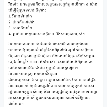
រឹងមាំ។ ឯកឧត្តមអភិបាលខេត្តបានសង្កត់ធ្ងន់លើកត្តា ៤ យ៉ាង
ដើម្បីឱ្យប្រទេសជាតិខ្លាំង៖
1. វីរកងទ័ពខ្លាំង
2. ថ្នាក់ដឹកនាំខ្លាំង
3. សេដ្ឋកិច្ចខ្លាំង
4. ប្រជាពលរដ្ឋមានសាមគ្គីភាព និងសមត្ថភាពខ្ពស់។
ឯកឧត្តមបានបញ្ជាក់បន្ថែមថា រាជរដ្ឋាភិបាលកម្ពុជាមាន
គោលដៅប្រែក្លាយតំបន់ព្រំដែនឱ្យទៅជា «ព្រំដែនសន្តិភាព
មិត្តភាព កិច្ចសហប្រតិបត្តិការ និងការអភិវឌ្ឍ» ដើម្បីសម្រេច
ចក្ខុវិស័យឆ្នាំ២០៣០ និង២០៥០ ដោយមិនចង់ឱ្យមានការ
បាត់បង់អាយុជីវិតកងទ័ព ឬប្រជាពលរដ្ឋឡើយ។
អំណោយឧបត្ថម្ភ និងការដឹងគុណ
ជាការឆ្លើយតប ឯកឧត្តម ឧត្តមសេនីយ៍ឯក កែវ ធី បានថ្លែង
អំណរគុណយ៉ាងជ្រាលជ្រៅចំពោះការយកចិត្តទុកដាក់របស់
រដ្ឋបាលខេត្តព្រះសីហនុ និងបានប្តេជ្ញាចិត្តអនុវត្តតាមបទបញ្ជា
របស់សម្តេចធិបតី ក្នុងការការពារបូរណភាពទឹកដីឱ្យបាន
ដាច់ខាត។