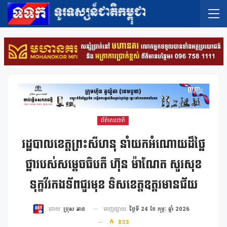
ព័ត៌មានជាតិ
រដ្ឋបាលខេត្តព្រះសីហនុ នាំយកអំណោយដ៏ថ្លៃ
ថ្លារបស់សម្តេចធិបតី ហ៊ុន ម៉ាណែត សួរសុខ
ទុក្ខវីរកងទ័ពជួរមុខ ទិសខេត្តឧត្តរមានជ័យ
ចេញផ្សាយ
ថ្ងៃទី 24 ខែ កុម្ភៈ ឆ្នាំ 2026
ដោយ
ប្រុស អាន
833