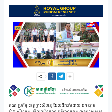
គណៈប្រតិភូ ខេត្តព្រះសីហនុ ដែលដឹកនាំដោយ ឯកឧត្តម
ម៉ាង ស៊ីណេត អភិបាលនៃគណៈអភិបាលខេត្ត បានចុះសួរសុខ