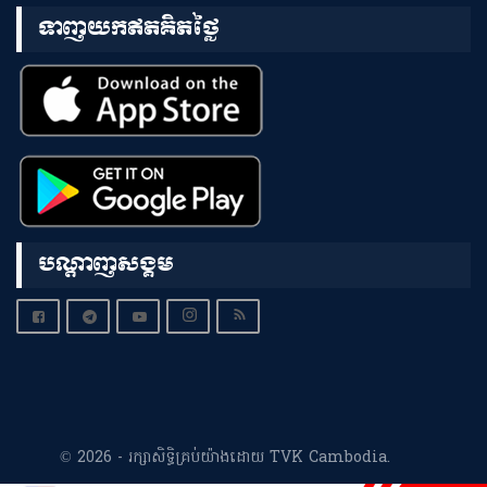
ទាញយកឥតគិតថ្លៃ
បណ្តាញសង្គម
© 2026 - រក្សាសិទ្ធិគ្រប់យ៉ាងដោយ TVK Cambodia.