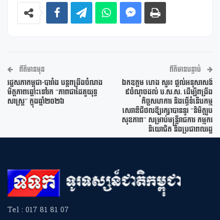
ព័ត៌មានមុន
ព័ត៌មានបន្ទាប់
រដ្ឋសភាកម្ពុជា-បារាំង បន្តពង្រឹងចំណង
ឯកឧត្តម ហេង សួរ៖ ផ្តល់អនុសាសន៍
មិត្តភាពឆ្ពោះទៅរក “ភាពជាដៃគូយុទ្ធ
៩ចំណុចដល់ ប.ស.ស. ដើម្បីពង្រឹង
សាស្ត្រ” ក្នុងឆ្នាំ២០២៦
កិច្ចសហការ និងធ្វើទំនើបកម្ម
សេវាឌីជីថលឱ្យរក្សាបាននូវ “និមិត្តរូប
សុខភាព” សម្រាប់មន្រ្តីរាជការ កម្មករ
និយោជិត និងប្រជាពលរដ្ឋ
Tel : 017 81 81 07