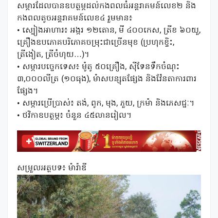
សម្ភារដែលបានឧបត្ថម្ភដល់កងពលធំអន្តរាគមន៍លេខ២ និង
កងពលតូចអន្តរាគមន៍លេខ៤ រួមមាន៖
• ស្បៀងអាហារ៖ អង្ករ ១២តោន, មី ៤០០កេស, ត្រីខ ៦០យួ,
គ្រឿងឧបភោគបរិភោគចម្រុះជាច្រើនមុខ (ប្រហុកខ្ទិះ,
ត្រីងៀត, ត្រីចំហុយ…)។
• សម្ភារបច្ចេកទេស៖ ម៉ូតូ ៥០គ្រឿង, ស៊ីទែនទឹកចំណុះ
៣,០០០លីត្រ (១០ធុង), ម៉ាសបន្សុតផ្សែង និងវ៉ែនតាការពារ
ផ្សែង។
• សម្ភារប្រើប្រាស់៖ តង់, ពូក, មុង, ភួយ, ក្រម៉ា និងភេសជ្ជៈ។
• ថវិកាឧបត្ថម្ភ៖ ចំនួន ៤៥លានរៀល។
សម្រួលអត្ថបទ៖ ម៉ារ៉ាឌី