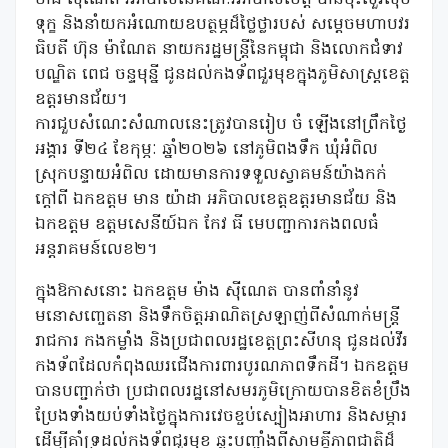
ទុក្ខ និងនាំយកអំណោយឧបត្ថម្ភដ៏ថ្លៃថ្លារបស់ សម្តេចមហាបវរ
ធិបតី ហ៊ុន ម៉ាណែត នាយករដ្ឋមន្ត្រីនៃកម្ពុជា និងលោកជំទាវ
បណ្ឌិត ពេជ ចន្ទមុន្នី ជូនដល់កងទ័ពជួរមុខក្នុងភូមិសាស្ត្រខេត្ត
ឧត្តរមានជ័យ។
ការជួបសំណេះសំណាលនេះត្រូវបានរៀប ចំ ឡើងនៅព្រឹកថ្ងៃ
អង្គារ ទី២៤ ខែកុម្ភៈ ឆ្នាំ២០២៦ នៅភូមិពងទឹក ឃុំអំពិល
ស្រុកបន្ទាយអំពិល ដោយមានការទទួលស្វាគមន៍យ៉ាងកក់
ក្តៅពី ឯកឧត្តម មាន យ៉ាដា អភិបាលខេត្តឧត្តរមានជ័យ និង
ឯកឧត្តម ឧត្តមសេនីយ៍ឯក កែវ ធី មេបញ្ជាការកងពលធំ
អន្តរាគមន៍លេខ២។
ក្នុងឱកាសនោះ ឯកឧត្តម ម៉ាង ស៊ីណេត បានពាំនាំនូវ
មនោសញ្ចេតនា និងទឹកចិត្តអាណិតស្រឡាញ់ពីសំណាក់មន្ត្រី
រាជការ កងកម្លាំង និងប្រជាពលរដ្ឋខេត្តព្រះសីហនុ ជូនដល់វីរ
កងទ័ពដែលកំពុងឈរជើងការពារបូរណភាពទឹកដី។ ឯកឧត្តម
បានបញ្ជាក់ថា ប្រជាពលរដ្ឋនៅសមរភូមិក្រោយបានខិតខំប្រឹង
ប្រែងទាំងយប់ទាំងថ្ងៃក្នុងការវេចខ្ចប់ស្បៀងអាហារ និងសម្ភារ
ដើម្បីគាំទ្រដល់កងទ័ពជួរមុខ ឆ្លុះបញ្ចាំងពីសាមគ្គីភាពជាតិដ៏