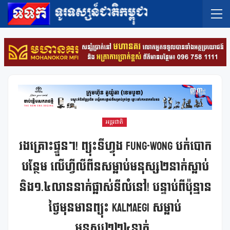
អន្តរជាតិ
រងគ្រោះផ្ទួនៗ! ព្យុះទីហ្វុង Fung-Wong បក់បោក
បន្ថែម លើហ្វីលីពីនសម្លាប់មនុស្ស២នាក់ស្លាប់
និង១.៤លាននាក់ផ្លាស់ទីលំនៅ! បន្ទាប់ពីប៉ុន្មាន
ថ្ងៃមុនមានព្យុះ Kalmaegi សម្លាប់
មនុស្ស២២៤នាក់