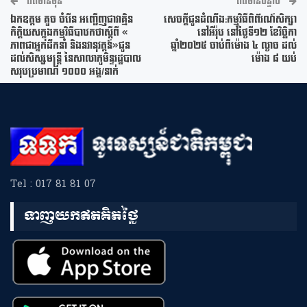
ព័ត៌មានមុន
ព័ត៌មានបន្ទាប់
ឯកឧត្តម គួច ចំរើន អញ្ជើញជាវាគ្មិន
សេចក្តីជូនដំណឹង:កម្មវិធីពិព័រណ៍សិក្សា
កិត្តិយសក្នុងកម្មវិធីបាឋកថាស្តីពី «
នៅអឺរ៉ុប នៅថ្ងៃទី១២ ខែវិច្ឆិកា
ភាពជាអ្នកដឹកនាំ និងនវានុវត្តន៍»ជូន
ឆ្នាំ២០២៥ ចាប់ពីម៉ោង ៤ ល្ងាច ដល់
ដល់សិស្សមន្ត្រី នៃសាលាភូមិន្ទរដ្ឋបាល
ម៉ោង ៨ យប់
សរុបប្រមាណ ១០០០ អង្គ/នាក់
Tel : 017 81 81 07
ទាញយកឥតគិតថ្លៃ