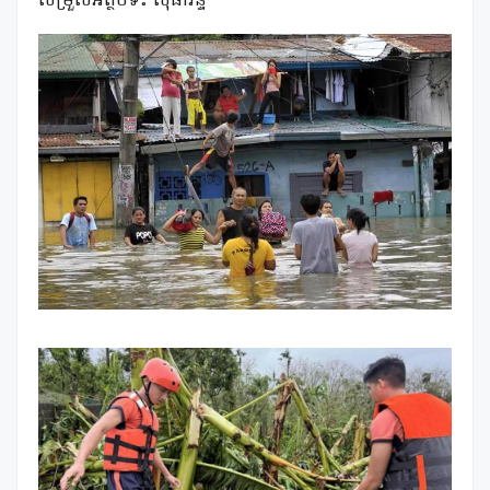
សម្រួលអត្ថបទ៖ សុផារិន្ទ