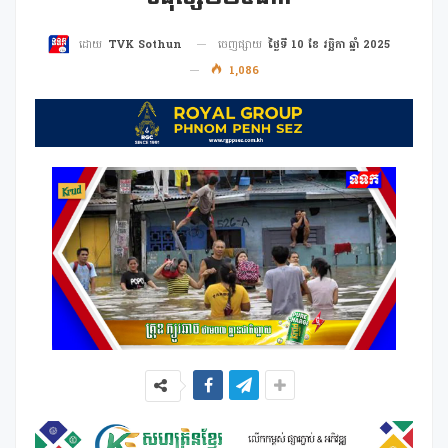
ចេញផ្សាយ
ថ្ងៃទី 10 ខែ វច្ឆិកា ឆ្នាំ 2025
ដោយ
TVK Sothun
1,086