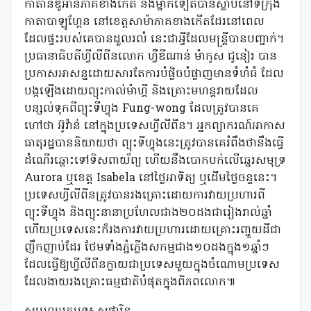
កាតានឌូអានភាគខាងកើត និងម្នាក់ទៀតបានស្លាប់នៅទីក្រុង
កាតាបាឡូហ្គែន នៅខេត្តសាម៉ាភាគខាងកើតដែរនៅពេល
ដែលផ្ទះរបស់គេបានដួលរលំ នេះជាអ្វីដែលមន្ត្រីបានបញ្ជាក់។
ប្រធានាធិបតីហ្វីលីពីនលោក ហ្វឺឌីណាន់ ម៉ាកូស ជូនៀរ បាន
ប្រកាសអាសន្នដោយសារតែការបំផ្លិចបំផ្លាញមានទំហំធំ ដែល
បង្កឡើងដោយព្យុះកាល់ម៉ាហ្គី និងគ្រោះមហន្តរាយដែល
បន្សល់ទុកពីព្យុះទីហ្វុង Fung-wong ដែលត្រូវបានគេ
ហៅថា អ៊ូវ៉ាន់ នៅក្នុងប្រទេសហ្វីលីពីន។ អ្នកព្យាករណ៍អាកាស
ធាតុរដ្ឋបាននិយាយថា ព្យុះទីហ្វុងនេះត្រូវបានគេរំពឹងថានឹងធ្វើ
ដំណើរឆ្ពោះទៅទិសពាយ័ព្យ ហើយនឹងបោកបក់លើឆ្នេរសមុទ្រ
Aurora ឬខេត្ត Isabela នៅថ្ងៃអាទិត្យ ឬដើមថ្ងៃចន្ទនេះ។
ប្រទេសហ្វីលីពីនត្រូវបានរងគ្រោះដោយការវាយប្រហារពី
ព្យុះទីហ្វុង និងព្យុះនានាប្រហែលជាង២០ដងជារៀងរាល់ឆ្នាំ
ហើយប្រទេសនេះក៏រងការវាយប្រហារដោយគ្រោះរញ្ជួយដីជា
ញឹកញាប់ដែរ ថែមទាំងភ្នំភ្លើងសកម្មជាង១០ដងក្នុង១ឆ្នាំៗ
ដែលធ្វើឱ្យហ្វីលីពីនក្លាយជាប្រទេសមួយក្នុងចំណោមប្រទេស
ដែលងាយរងគ្រោះធម្មជាតិបំផុតក្នុងពិភពលោក៕