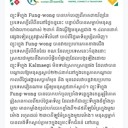
ព្យុះទីហ្វុង Fung-wong បានបក់ចេញពីភាគពាយ័ព្យនៃ
ប្រទេសហ្វីលីពីននៅថ្ងៃចន្ទនេះ បន្ទាប់ពីបានសម្លាប់មនុស្ស
យ៉ាងហោចណាស់ ២នាក់ និងធ្វើឱ្យមនុស្សជាង ១.៤លាននាក់
ផ្សេងទៀតត្រូវផ្លាស់ទីលំនៅ ចាប់ពីថ្ងៃអាទិត្យម្សិលមិញ។
ព្យុះហ្វុង Fung-wong បានវាយប្រហារភាគខាងជើង
ប្រទេសហ្វីលីពីនដែរ ខណៈដែលប្រទេសនេះកំពុងដោះ
ស្រាយជាមួយនឹងភាពបំផ្លិចបំផ្លាញដែលបង្កឡើងដោយ
ព្យុះទីហ្វុង Kalmaegi មិនទាន់ស្រាកស្រាន្តផង ដែលវាបាន
បណ្តាលឱ្យមនុស្សស្លាប់២២៤នាក់នៅក្នុងខេត្តភាគកណ្តាល
កាលពីថ្ងៃអង្គារសប្តាហ៍មុន និង មុនពេលវាបន្តវាយប្រហារ
ប្រទេសវៀតណាម ធ្វើឲ្យមនុស្ស៥នាក់ស្លាប់។ ព្យុះទីហ្វុង
Fung-wong បានបោកបក់ចូលច្រាំងទន្លេក្នុងខេត្តអូរ៉ូរ៉ាភាគ
ឦសានកាលពីយប់ថ្ងៃអាទិត្យ ដែលវាក៏ជាព្យុះទីហ្វុងដ៏ខ្លាំងក្លា
មួយ មានកម្លាំងខ្យល់បក់បោកខ្លាំងពី១៨៥គីឡូម៉ែត្រក្នុងមួយ
ម៉ោង រហូតដល់ ២៣០គីឡូម៉ែត្រក្នុងមួយម៉ោង។ មនុស្សម្នាក់
បានលង់ទឹកស្លាប់ភ្លាមៗក្នុងគ្រោះទឹកជំនន់ នៅខេត្ត